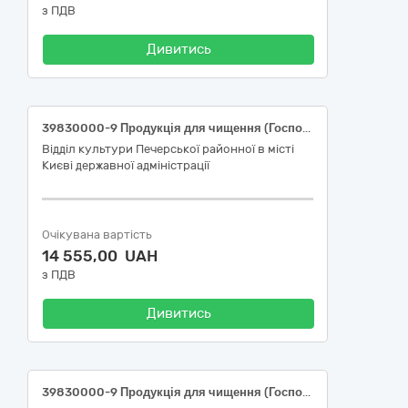
з ПДВ
Дивитись
39830000-9 Продукція для чищення (Господарчі товари для Централізованої бухгалтерії Відділу культури Печерської районної в місті Києві державної адміністрації)
Відділ культури Печерської районної в місті
Києві державної адміністрації
Очікувана вартість
14 555,00 UAH
з ПДВ
Дивитись
39830000-9 Продукція для чищення (Господарчі товари для Відділу культури Печерської районної в місті Києві державної адміністрації)