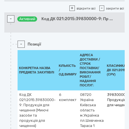
+
-
відкрити всі
закрити всі
-
Код ДК 021:2015:39830000-9: Пр
...
Активний
-
Позиції
АДРЕСА
ДОСТАВКИ /
СТРОК
КІЛЬКІСТЬ
КЛАСИФІКАТ
КОНКРЕТНА НАЗВА
ПОСТАВКИ/
/
ДК 021:2015
ПРЕДМЕТА ЗАКУПІВЛІ
ВИКОНАННЯ
ОД.ВИМІРУ
(CPV)
РОБІТ/
НАДАННЯ
ПОСЛУГ:
Код ДК
6
08720
39830000-
021:2015:39830000-
комплект
Україна
Продукція
9: Продукція для
Київська
для чищенн
чищення (Миючі
область
засоби та
м.Українка
продукція для
пл.Шевченка
чищення)
Тараса 1