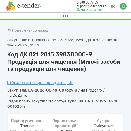
0 800 30 77 55
support@e-tender.ua
UK
Замовити дзвінок
Повернутись назад
Закупівлю оголошено - 18-06-2026, 13:58. Дата останніх змін -
18-06-2026, 14:01
Код ДК 021:2015:39830000-9:
Продукція для чищення (Миючі засоби
та продукція для чищення)
Оголошення про проведення.pdf
Закупівля:
UA-2026-06-18-007629-a
/
на ProZorro
/
на DoZorro
Рядок плану закупівлі та обґрунтування:
UA-P-2026-06-18-
001025-a
Період уточнень
Період подачі
Аукціон
Триває
пропозицій
Очікується