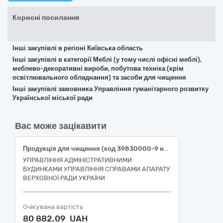
Корисні посилання
Інші закупівлі в регіоні Київська область
Інші закупівлі в категорії Меблі (у тому числі офісні меблі),
меблево-декоративні вироби, побутова техніка (крім
освітлювального обладнання) та засоби для чищення
Інші закупівлі замовника Управління гуманітарного розвитку
Української міської ради
Вас може зацікавити
Продукція для чищення (код 39830000-9 національного класифікатора України ДК 021:2015 «Єдиний закупівельний словник»)
УПРАВЛІННЯ АДМІНІСТРАТИВНИМИ
БУДИНКАМИ УПРАВЛІННЯ СПРАВАМИ АПАРАТУ
ВЕРХОВНОЇ РАДИ УКРАЇНИ
Очікувана вартість
80 882,09 UAH