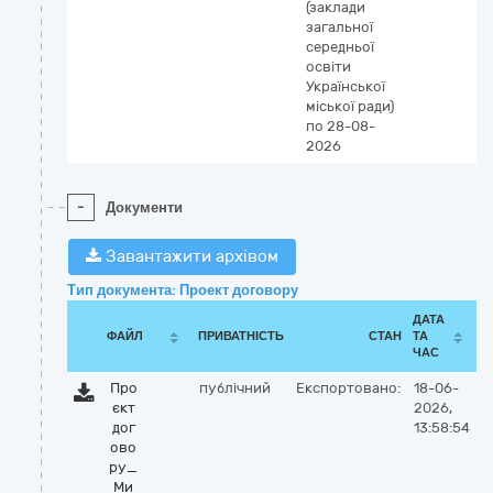
(заклади
загальної
середньої
освіти
Української
міської ради)
по 28-08-
2026
-
Документи
Завантажити архівом
Тип документа: Проект договору
ДАТА
ФАЙЛ
ПРИВАТНІСТЬ
СТАН
ТА
ЧАС
Про
публічний
Експортовано:
18-06-
єкт
2026,
дог
13:58:54
ово
ру_
Ми