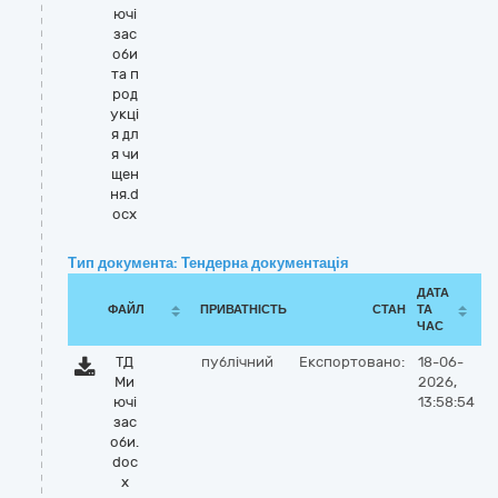
ючі
зас
оби
та п
род
укці
я дл
я чи
щен
ня.d
ocx
Тип документа: Тендерна документація
ДАТА
ФАЙЛ
ПРИВАТНІСТЬ
СТАН
ТА
ЧАС
ТД
публічний
Експортовано:
18-06-
Ми
2026,
ючі
13:58:54
зас
оби.
doc
x