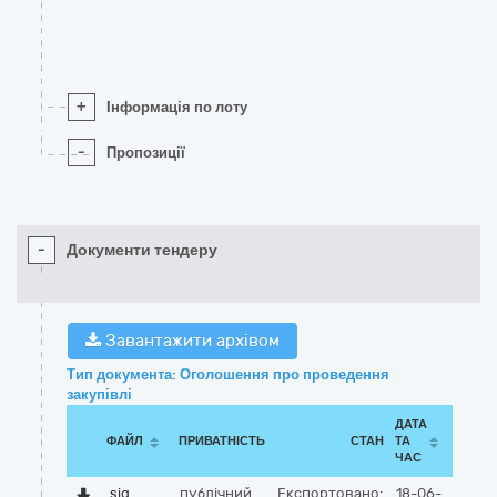
+
Інформація по лоту
-
Пропозиції
-
Документи тендеру
Завантажити архівом
Тип документа: Оголошення про проведення
закупівлі
ДАТА
ФАЙЛ
ПРИВАТНІСТЬ
СТАН
ТА
ЧАС
sig
публічний
Експортовано:
18-06-