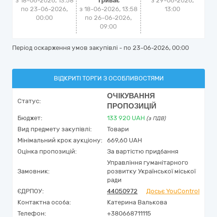
з 18-06-2026, 13:58
Триває
з
29-06-2026,
по 23-06-2026,
з 18-06-2026, 13:58
13:00
00:00
по 26-06-2026,
09:00
Період оскарження умов закупівлі - по
23-06-2026, 00:00
ВІДКРИТІ ТОРГИ З ОСОБЛИВОСТЯМИ
ОЧІКУВАННЯ
Статус:
ПРОПОЗИЦІЙ
Бюджет:
133 920
UAH
(з ПДВ)
Вид предмету закупівлі:
Товари
Мінімальний крок аукціону:
669,60 UAH
Оцінка пропозицій:
За вартістю придбання
Управління гуманітарного
Замовник:
розвитку Української міської
ради
ЄДРПОУ:
44050972
Досьє YouControl
Контактна особа:
Катерина Валькова
Телефон:
+380668711115