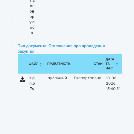
т д
ог
ов
ор
у.d
oc
x
Тип документа: Оголошення про проведення
закупівлі
ДАТА
ФАЙЛ
ПРИВАТНІСТЬ
СТАН
ТА
ЧАС
sig
публічний
Експортовано:
18-06-
n.p
2026,
7s
13:40:51