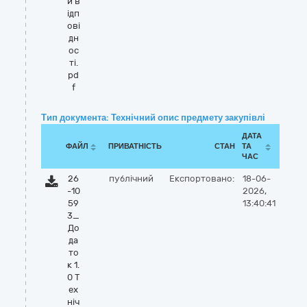
и в
ідп
ові
дн
ос
ті.
pd
f
Тип документа: Технічний опис предмету закупівлі
ДАТА
ФАЙЛ
ПРИВАТНІСТЬ
СТАН
ТА
ЧАС
26
публічний
Експортовано:
18-06-
-10
2026,
59
13:40:41
3_
До
да
то
к 1.
0 Т
ех
ніч