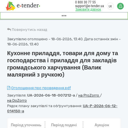
0 800 30 77 55
support@e-tender.ua
UK
Замовити дзвінок
Повернутись назад
Закупівлю оголошено - 18-06-2026, 13:40. Дата останніх змін -
18-06-2026, 13:40
Кухонне приладдя, товари для дому та
господарства і приладдя для закладів
громадського харчування (Валик
малярний з ручкою)
Оголошення про проведення.pdf
Закупівля:
UA-2026-06-18-007212-a
/
на ProZorro
/
на DoZorro
Рядок плану закупівлі та обґрунтування:
UA-P-2026-06-12-
014150-a
Період уточнень
Період подачі
Аукціон