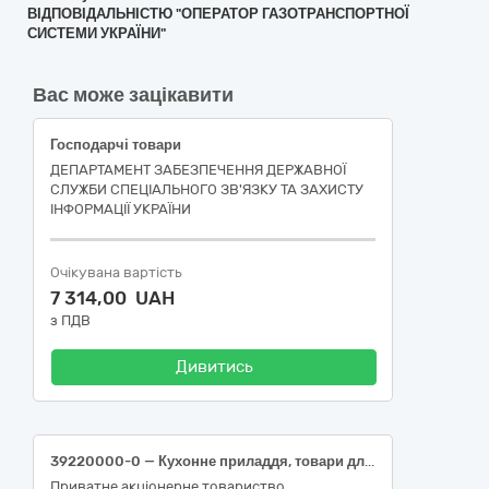
ВІДПОВІДАЛЬНІСТЮ "ОПЕРАТОР ГАЗОТРАНСПОРТНОЇ
СИСТЕМИ УКРАЇНИ"
Вас може зацікавити
Господарчі товари
ДЕПАРТАМЕНТ ЗАБЕЗПЕЧЕННЯ ДЕРЖАВНОЇ
СЛУЖБИ СПЕЦІАЛЬНОГО ЗВ'ЯЗКУ ТА ЗАХИСТУ
ІНФОРМАЦІЇ УКРАЇНИ
Очікувана вартість
7 314,00 UAH
з ПДВ
Дивитись
39220000-0 — Кухонне приладдя, товари для дому та господарства і приладдя для закладів громадського харчування
Приватне акціонерне товариство