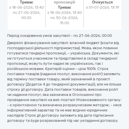
Триває
пропозицій
Очікується
з 18-06-2026, 13:40
Триває
з
01-07-2026, 13:19
по 27-06-2026,
з 18-06-2026, 13:40
00:00
по 30-06-2026,
15:00
Період оскарження умов закупівлі - по
27-06-2026, 00:00
Джерело фінансування закупівлі: власний бюджет (кошти від
господарської діяльності підприємства). Мова, якою повинні
готуватися тендерні пропозиції, – українська. Документи, які
не готуються учасником та представлені в складі тендерної
пропозиції, можуть бути надані як українською, так і
російською мовами. Критерій оцінки – ціна 100%. Строк
поставки товарів (надання послуг, виконання робіт) залежить
від терміну поставки товару, який зазначений в проекті
договору (Додаток 4 до тендерної документації), але не більше
строку дії договору. Дата поставки товарів, виконання робіт
чи надання послуг, яка зазначена в Оголошенні про
проведення закупівлі на веб-порталі Уповноваженого органу:
- є орієнтовною та визначена розрахунковим методом; - несе
інформативний характер та не має жодних юридичних
наслідків Строк дії договору залежить від дати підписання
договору та буде розрахований під час укладання договору.