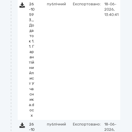
26
публічний
Експортовано:
18-06-
-10
2026,
59
13:40:41
3_
До
да
то
к 1.
1. Г
ар
ан
тій
ни
йл
ис
т У
ча
сн
ик
а.d
oc
x
26
публічний
Експортовано:
18-06-
-10
2026,