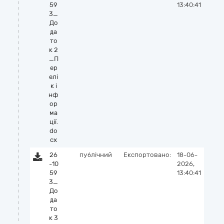
59
13:40:41
3_
До
да
то
к 2
_П
ер
елі
к і
нф
ор
ма
ції.
do
cx
26
публічний
Експортовано:
18-06-
-10
2026,
59
13:40:41
3_
До
да
то
к 3