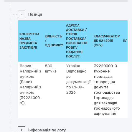
-
Позиції
АДРЕСА
ДОСТАВКИ /
КОНКРЕТНА
СТРОК
КІЛЬКІСТЬ
КЛАСИФІКАТОР
НАЗВА
ПОСТАВКИ/
/
ДК 021:2015
КЛАС
ПРЕДМЕТА
ВИКОНАННЯ
ОД.ВИМІРУ
(CPV)
ЗАКУПІВЛІ
РОБІТ/
НАДАННЯ
ПОСЛУГ:
Валик
580
Україна
39220000-0
малярний з
штука
Відповідно
Кухонне
ручкою
до
приладдя,
(Валик
документації
товари для
малярний з
по 01-09-
дому та
ручкою
2026
господарства
(39224000-
і приладдя
8))
для закладів
громадського
харчування
+
Інформація по лоту