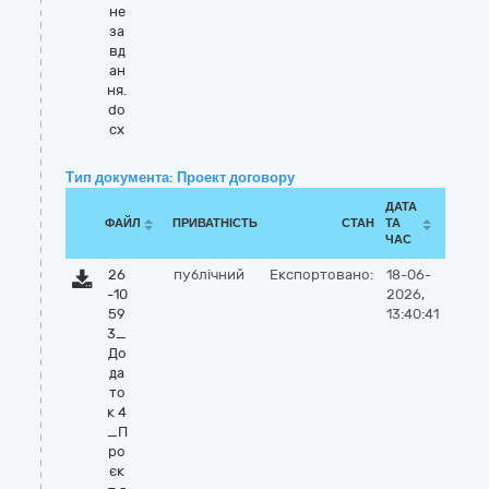
не
за
вд
ан
ня.
do
cx
Тип документа: Проект договору
ДАТА
ФАЙЛ
ПРИВАТНІСТЬ
СТАН
ТА
ЧАС
26
публічний
Експортовано:
18-06-
-10
2026,
59
13:40:41
3_
До
да
то
к 4
_П
ро
єк