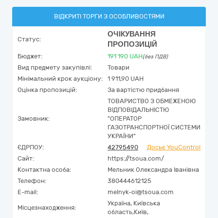
ВІДКРИТІ ТОРГИ З ОСОБЛИВОСТЯМИ
ОЧІКУВАННЯ
Статус:
ПРОПОЗИЦІЙ
Бюджет:
191 190
UAH
(без ПДВ)
Вид предмету закупівлі:
Товари
Мінімальний крок аукціону:
1 911,90 UAH
Оцінка пропозицій:
За вартістю придбання
ТОВАРИСТВО З ОБМЕЖЕНОЮ
ВІДПОВІДАЛЬНІСТЮ
Замовник:
"ОПЕРАТОР
ГАЗОТРАНСПОРТНОЇ СИСТЕМИ
УКРАЇНИ"
ЄДРПОУ:
42795490
Досьє YouControl
Сайт:
https://tsoua.com/
Контактна особа:
Мельник Олександра Іванівна
Телефон:
380444612125
E-mail:
melnyk-oi@tsoua.com
Україна
,
Київська
Місцезнаходження:
область,
Київ,