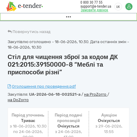
0 800 30 77 55
support@e-tender.ua
UK
Замовити дзвінок
Повернутись назад
Закупівлю оголошено - 18-06-2026, 10:30. Дата останніх змін -
18-06-2026, 10:30
Стіл для чищення зброї за кодом ДК
021:2015:39150000-8 “Меблі та
приспособи різні”
Оголошення про проведення.pdf
Закупівля:
UA-2026-06-18-002521-a
/
на ProZorro
/
на DoZorro
Період уточнень
Період подачі
Аукціон
Триває
пропозицій
Очікується
з 18-06-2026, 10:30
Очікується
з
29-06-2026,
по 24-06-2026,
з 24-06-2026,
13:55