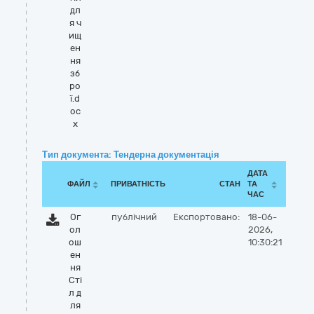
дл
я ч
ищ
ен
ня
зб
ро
ї.d
oc
x
Тип документа: Тендерна документація
ДАТА
ФАЙЛ
ПРИВАТНІСТЬ
СТАН
ТА
ЧАС
Ог
публічний
Експортовано:
18-06-
ол
2026,
ош
10:30:21
ен
ня
Сті
л д
ля