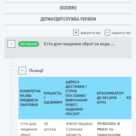
DOZORRO
ДЕРЖАУДИТСЛУЖБА УКРАЇНИ
+
-
відкрити всі
закрити всі
-
Стіл для чищення зброї за кодо
...
Активний
-
Позиції
АДРЕСА
ДОСТАВКИ /
КОНКРЕТНА
СТРОК
КІЛЬКІСТЬ
КЛАСИФІКАТОР
НАЗВА
ПОСТАВКИ/
/
ДК 021:2015
КЛАС
ПРЕДМЕТА
ВИКОНАННЯ
ОД.ВИМІРУ
(CPV)
ЗАКУПІВЛІ
РОБІТ/
НАДАННЯ
ПОСЛУГ:
Стіл для
10
41600
Україна
39150000-8
чищення
штука
Сумська
Меблі та
зброї
область
приспособи