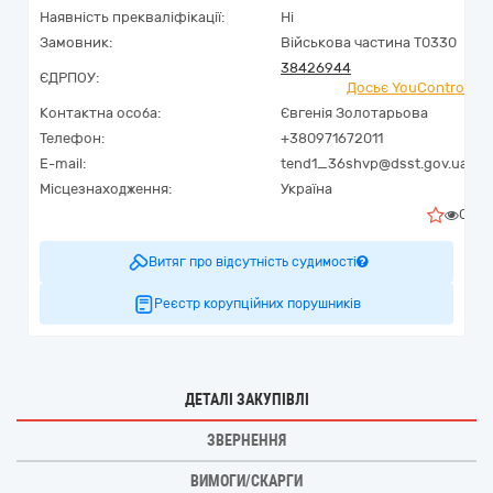
Наявність прекваліфікації:
Ні
Замовник:
Військова частина Т0330
38426944
ЄДРПОУ:
Досьє YouControl
Контактна особа:
Євгенія Золотарьова
Телефон:
+380971672011
E-mail:
tend1_36shvp@dsst.gov.ua
Місцезнаходження:
Україна
0
Витяг про відсутність судимості
Реєстр корупційних порушників
ДЕТАЛІ ЗАКУПІВЛІ
ЗВЕРНЕННЯ
ВИМОГИ/СКАРГИ