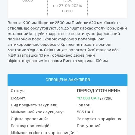
08:00
13:00
по 27-06-2026,
08:00
Висота: 900 мм Ширина: 2500 мм Глибина: 620 мм Кількість
стволів, що обслуговуються: до 10шт Каркас столу: розбірний
металевий із труби квадратного перетину, пофарбований
полімерною порошковою фарбою з попередньою
антикорозійною обробкою Кріплення ніжок: на основі
болтових з'єднань Стільниця: з вологостійкої фанери або
МДФ завтовшки 10 мм і обладнано дерев'яним
відбортовуванням із пазами Висота бортика: 100 мм
СПРОЩЕНА ЗАКУПІВЛЯ
ПЕРІОД УТОЧНЕНЬ
Статус:
Бюджет:
117 000
UAH
(з ПДВ)
Вид предмету закупівлі:
Товари
Мінімальний крок аукціону:
585 UAH
Оцінка пропозицій:
За вартістю придбання
Розгляд пропозицій:
Поступовий
Мінімальна кількість пропозицій:
1