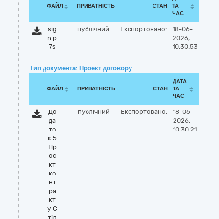
ФАЙЛ
ПРИВАТНІСТЬ
СТАН
ТА
ЧАС
sig
публічний
Експортовано:
18-06-
n.p
2026,
7s
10:30:53
Тип документа: Проект договору
ДАТА
ФАЙЛ
ПРИВАТНІСТЬ
СТАН
ТА
ЧАС
До
публічний
Експортовано:
18-06-
да
2026,
то
10:30:21
к 5
Пр
оє
кт
ко
нт
ра
кт
у С
тіл