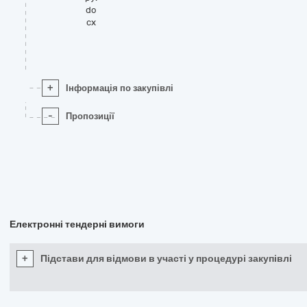
do
cx
+
Інформація по закупівлі
-
Пропозиції
Електронні тендерні вимоги
+
Підстави для відмови в участі у процедурі закупівлі