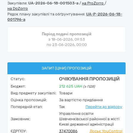
Закупівля:
UA-2026-06-18-001503-a
/
на ProZorro
/
на DoZorro
Рядок плану закупівлі та обґрунтування:
UA-P-2026-06-18-
001796-a
Період подачі пропозицій
з 18-06-2026, 09:53
по 23-06-2026, 00:00
ЗАПИТ (ЦІНИ) ПРОПОЗИЦІЙ
ОЧІКУВАННЯ ПРОПОЗИЦІЙ
Статус:
Бюджет:
212 625
UAH
(з ПДВ)
Вид предмету закупівлі:
Товари
Оцінка пропозицій:
За вартістю придбання
Попередній етап:
Так
Перейти до відбору
Управління освіти
Замовник:
Шевченківської районної в місті
Києві державної адміністрації
ЄДРПОУ:
37470086
Досьє YouControl