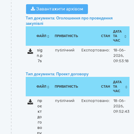
Завантажити архівом
Тип документа: Оголошення про проведення
закупівлі
ДАТА
ФАЙЛ
ПРИВАТНІСТЬ
СТАН
ТА
ЧАС
sig
публічний
Експортовано:
18-06-
n.p
2026,
7s
09:53:18
Тип документа: Проект договору
ДАТА
ФАЙЛ
ПРИВАТНІСТЬ
СТАН
ТА
ЧАС
пр
публічний
Експортовано:
18-06-
оє
2026,
кт
09:52:43
до
го
во
ру.