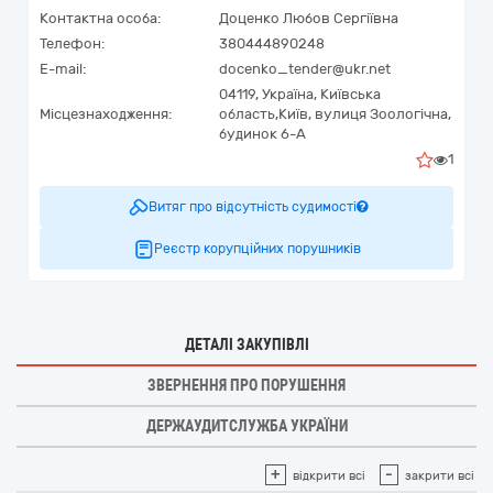
Контактна особа:
Доценко Любов Сергіївна
Телефон:
380444890248
E-mail:
docenko_tender@ukr.net
04119,
Україна
,
Київська
Місцезнаходження:
область,
Київ,
вулиця Зоологічна,
будинок 6-А
1
Витяг про відсутність судимості
Реєстр корупційних порушників
ДЕТАЛІ ЗАКУПІВЛІ
ЗВЕРНЕННЯ ПРО ПОРУШЕННЯ
ДЕРЖАУДИТСЛУЖБА УКРАЇНИ
+
-
відкрити всі
закрити всі