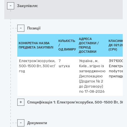
-
Закупівля:
-
Позиції
АДРЕСА
КІЛЬКІСТЬ
КЛАСИФІК
КОНКРЕТНА НАЗВА
ДОСТАВКИ /
/
ДК 021:201
ПРЕДМЕТА ЗАКУПІВЛІ
ПЕРІОД
ОД.ВИМІРУ
(CPV)
ДОСТАВКИ
Електром’ясорубки,
7
Україна
,
м.
39710000
500-1500 Вт, 300 кг/
штука
Київ
,
згідно із
Електричн
год
затвердженою
побутові
Дислокацією
прилади
(Додаток № 2
до Договору)
по 17-08-2026
+
Специфікація 1: Електром’ясорубки, 500-1500 Вт, 300
-
Документи