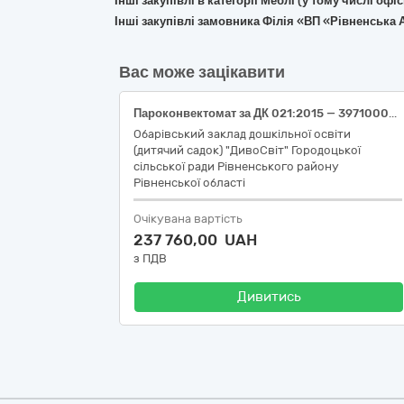
Інші закупівлі в категорії Меблі (у тому числі о
Інші закупівлі замовника Філія «ВП «Рівненськ
Вас може зацікавити
Пароконвектомат за ДК 021:2015 — 39710000-2 - Електричні побутові прилади
Обарівський заклад дошкільної освіти
(дитячий садок) "ДивоСвіт" Городоцької
сільської ради Рівненського району
Рівненської області
Очікувана вартість
237 760,00 UAH
з ПДВ
Дивитись