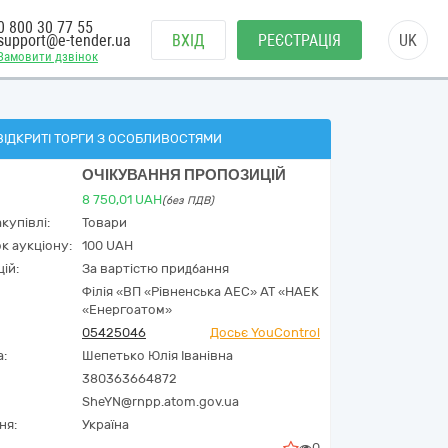
0 800 30 77 55
support@e-tender.ua
ВХІД
РЕЄСТРАЦІЯ
UK
Замовити дзвінок
ВІДКРИТІ ТОРГИ З ОСОБЛИВОСТЯМИ
ОЧІКУВАННЯ ПРОПОЗИЦІЙ
8 750,01
UAH
(без ПДВ)
купівлі:
Товари
к аукціону:
100 UAH
ій:
За вартістю придбання
Філія «ВП «Рівненська АЕС» АТ «НАЕК
«Енергоатом»
05425046
Досьє YouControl
а:
Шепетько Юлія Іванівна
380363664872
SheYN@rnpp.atom.gov.ua
ня:
Україна
0