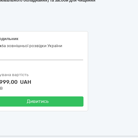
вітлювального обладнання) та засоби для чищення
одильник
ба зовнішньої розвідки України
увана вартість
 999,00 UAH
ДВ
Дивитись