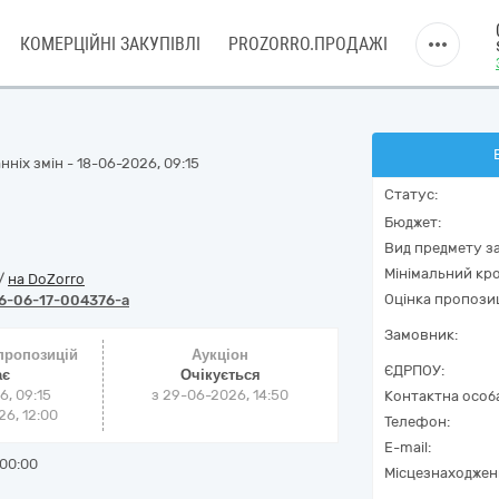
КОМЕРЦІЙНІ ЗАКУПІВЛІ
PROZORRO.ПРОДАЖІ
ніх змін - 18-06-2026, 09:15
Статус:
Бюджет:
Вид предмету за
Мінімальний кро
/
на DoZorro
Оцінка пропозиц
6-06-17-004376-a
Замовник:
 пропозицій
Аукціон
ЄДРПОУ:
ає
Очікується
6, 09:15
з
29-06-2026, 14:50
Контактна особ
6, 12:00
Телефон:
E-mail:
00:00
Місцезнаходжен