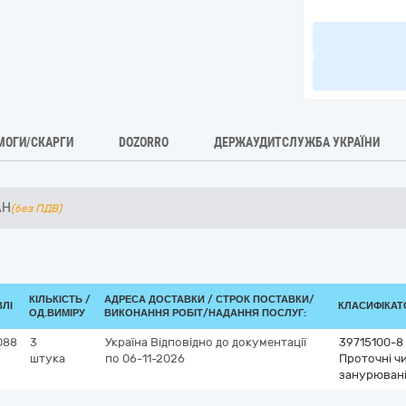
МОГИ/СКАРГИ
DOZORRO
ДЕРЖАУДИТСЛУЖБА УКРАЇНИ
AH
(без ПДВ)
КІЛЬКІСТЬ /
АДРЕСА ДОСТАВКИ /
СТРОК ПОСТАВКИ/
ВЛІ
КЛАСИФІКАТО
ОД.ВИМІРУ
ВИКОНАННЯ РОБІТ/НАДАННЯ ПОСЛУГ:
088
3
Україна
Відповідно до документації
39715100-8
штука
по 06-11-2026
Проточні чи
занурювані 