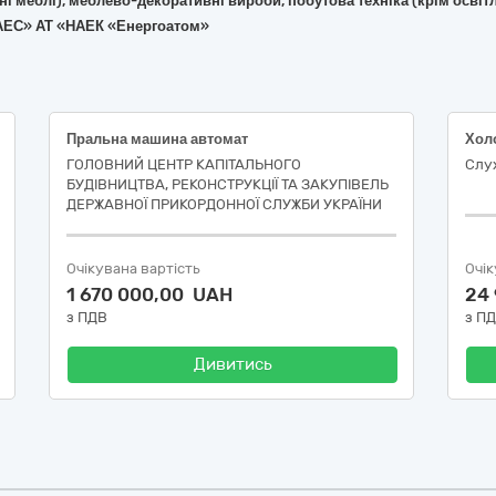
фісні меблі), меблево-декоративні вироби, побутова техніка (крім ос
а АЕС» АТ «НАЕК «Енергоатом»
Пральна машина автомат
Хол
ГОЛОВНИЙ ЦЕНТР КАПІТАЛЬНОГО
Служ
БУДІВНИЦТВА, РЕКОНСТРУКЦІЇ ТА ЗАКУПІВЕЛЬ
ДЕРЖАВНОЇ ПРИКОРДОННОЇ СЛУЖБИ УКРАЇНИ
Очікувана вартість
Очік
1 670 000,00 UAH
24
з ПДВ
з П
Дивитись