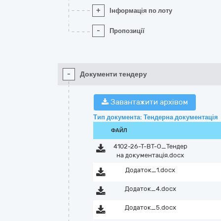
+
Інформація по лоту
-
Пропозиції
-
Документи тендеру
Завантажити архівом
Тип документа: Тендерна документація
ФАЙЛ
4102-26-Т-ВТ-О_Тендер
на документація.docx
Додаток_1.docx
Додаток_4.docx
Додаток_5.docx