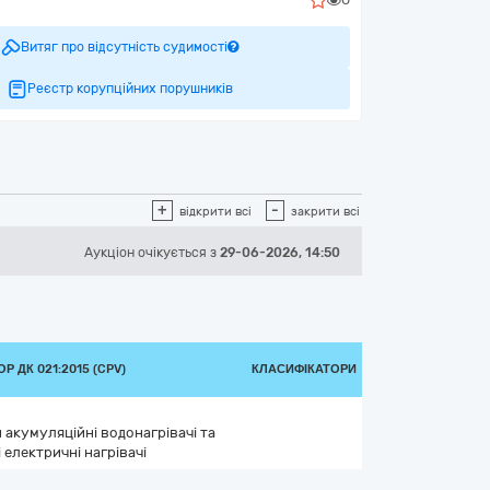
Витяг про відсутність судимості
Реєстр корупційних порушників
+
-
відкрити всі
закрити всі
Аукціон
очікується
з
29-06-2026, 14:50
Р ДК 021:2015 (CPV)
КЛАСИФІКАТОРИ
 акумуляційні водонагрівачі та
електричні нагрівачі