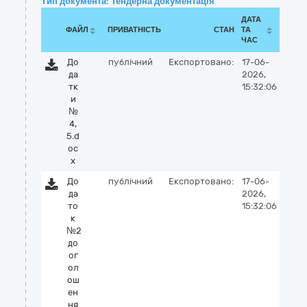
Тип документа: Тендерна документація
ДАТА
ФАЙЛ
ПРИВАТНІСТЬ
СТАН
ТА
ЧАС
До
публічний
Експортовано:
17-06-
да
2026,
тк
15:32:06
и
№
4,
5.d
oc
x
До
публічний
Експортовано:
17-06-
да
2026,
то
15:32:06
к
№2
до
ог
ол
ош
ен
ня