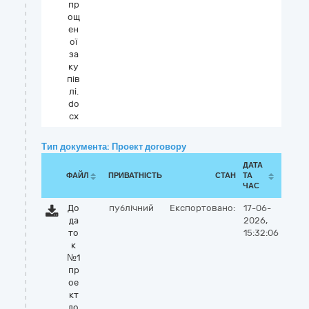
пр
ощ
ен
ої
за
ку
пів
лі.
do
cx
Тип документа: Проект договору
ДАТА
ФАЙЛ
ПРИВАТНІСТЬ
СТАН
ТА
ЧАС
До
публічний
Експортовано:
17-06-
да
2026,
то
15:32:06
к
№1
пр
ое
кт
до