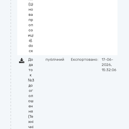
(Ці
но
ва
пр
оп
оз
иці
я).
do
cx
До
публічний
Експортовано:
17-06-
да
2026,
то
15:32:06
к
№3
до
ог
ол
ош
ен
ня
(Те
хні
чні