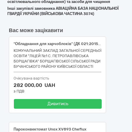
освітлювального обладнання) та засоби для чищення
Інші закупівлі замовника АВІАЦІЙНА БАЗА НАЦІОНАЛЬНОЇ
ГВАРДІЇ УКРАЇНИ (ВІЙСЬКОВА ЧАСТИНА 3074)
Вас може зацікавити
"Обладнання для харчоблоків" (ДК 021:2015- 39310000-8 Обладнання для закладів громадського харчування)
КОМУНАЛЬНИЙ ЗАКЛАД ЗАГАЛЬНОЇ СЕРЕДНЬОЇ
ОСВІТИ "ЛІЦЕЙ №1 С. ПЕТРОПАВЛІВСЬКА
БОРЩАГІВКА" БОРЩАГІВСЬКОЇ СІЛЬСЬКОЇ РАДИ
БУЧАНСЬКОГО РАЙОНУ КИЇВСЬКОЇ ОБЛАСТІ
Очікувана вартість
282 000,00 UAH
з ПДВ
Дивитись
Пароконвектомат Unox XV893 Cheflux