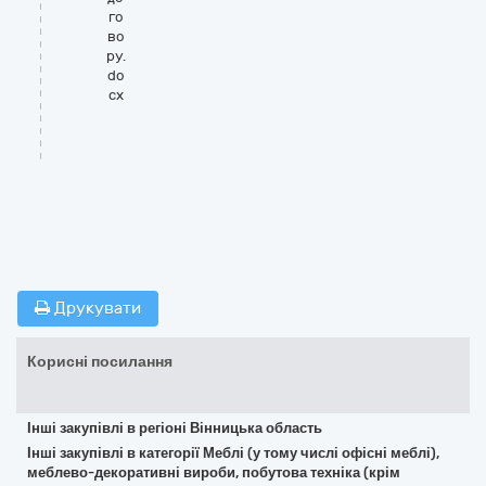
го
во
ру.
do
cx
Друкувати
Корисні посилання
Інші закупівлі в регіоні Вінницька область
Інші закупівлі в категорії Меблі (у тому числі офісні меблі),
меблево-декоративні вироби, побутова техніка (крім