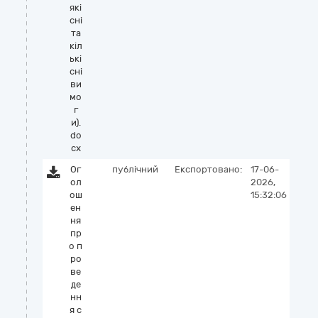
які
сні
та
кіл
ькі
сні
ви
мо
г
и).
do
cx
Ог
публічний
Експортовано:
17-06-
ол
2026,
ош
15:32:06
ен
ня
пр
о п
ро
ве
де
нн
я с