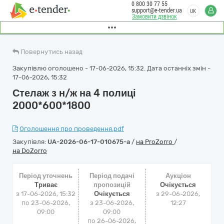
0 800 30 77 55
support@e-tender.ua
UK
Замовити дзвінок
Повернутись назад
Закупівлю оголошено - 17-06-2026, 15:32. Дата останніх змін -
17-06-2026, 15:32
Стелаж з н/ж на 4 полиці
2000*600*1800
Оголошення про проведення.pdf
Закупівля:
UA-2026-06-17-010675-a
/
на ProZorro
/
на DoZorro
Період уточнень
Період подачі
Аукціон
Триває
пропозицій
Очікується
з 17-06-2026, 15:32
Очікується
з
29-06-2026,
по 23-06-2026,
з 23-06-2026,
12:27
09:00
09:00
по 26-06-2026,