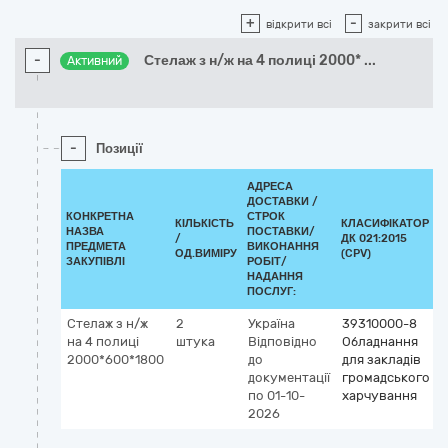
+
-
відкрити всі
закрити всі
-
Стелаж з н/ж на 4 полиці 2000*
...
Активний
-
Позиції
АДРЕСА
ДОСТАВКИ /
КОНКРЕТНА
СТРОК
КІЛЬКІСТЬ
КЛАСИФІКАТОР
НАЗВА
ПОСТАВКИ/
/
ДК 021:2015
ПРЕДМЕТА
ВИКОНАННЯ
ОД.ВИМІРУ
(CPV)
ЗАКУПІВЛІ
РОБІТ/
НАДАННЯ
ПОСЛУГ:
Стелаж з н/ж
2
Україна
39310000-8
на 4 полиці
штука
Відповідно
Обладнання
2000*600*1800
до
для закладів
документації
громадського
по 01-10-
харчування
2026