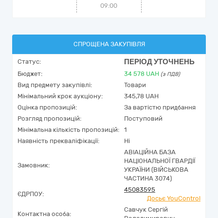
09:00
СПРОЩЕНА ЗАКУПІВЛЯ
ПЕРІОД УТОЧНЕНЬ
Статус:
Бюджет:
34 578
UAH
(з ПДВ)
Вид предмету закупівлі:
Товари
Мінімальний крок аукціону:
345,78 UAH
Оцінка пропозицій:
За вартістю придбання
Розгляд пропозицій:
Поступовий
Мінімальна кількість пропозицій:
1
Наявність прекваліфікації:
Ні
АВІАЦІЙНА БАЗА
НАЦІОНАЛЬНОЇ ГВАРДІЇ
Замовник:
УКРАЇНИ (ВІЙСЬКОВА
ЧАСТИНА 3074)
45083595
ЄДРПОУ:
Досьє YouControl
Савчук Сергій
Контактна особа: