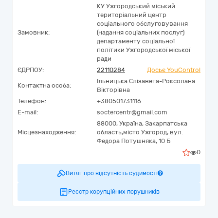
КУ Ужгородський міський
територіальний центр
соціального обслуговування
Замовник:
(надання соціальних послуг)
департаменту соціальної
політики Ужгородської міської
ради
ЄДРПОУ:
22110284
Досьє YouControl
Ільницька Єлізавета-Роксолана
Контактна особа:
Вікторівна
Телефон:
+380501731116
E-mail:
soctercentr@gmail.com
88000,
Україна
,
Закарпатська
Місцезнаходження:
область,
місто Ужгород,
вул.
Федора Потушняка, 10 Б
0
Витяг про відсутність судимості
Реєстр корупційних порушників