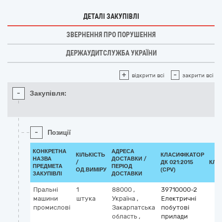
ДЕТАЛІ ЗАКУПІВЛІ
ЗВЕРНЕННЯ ПРО ПОРУШЕННЯ
ДЕРЖАУДИТСЛУЖБА УКРАЇНИ
+
-
відкрити всі
закрити всі
-
Закупівля:
-
Позиції
КОНКРЕТНА
АДРЕСА
КІЛЬКІСТЬ
КЛАСИФІКАТОР
НАЗВА
ДОСТАВКИ /
/
ДК 021:2015
КЛА
ПРЕДМЕТА
ПЕРІОД
ОД.ВИМІРУ
(CPV)
ЗАКУПІВЛІ
ДОСТАВКИ
Пральні
1
88000
,
39710000-2
машини
штука
Україна
,
Електричні
промислові
Закарпатська
побутові
область
,
прилади