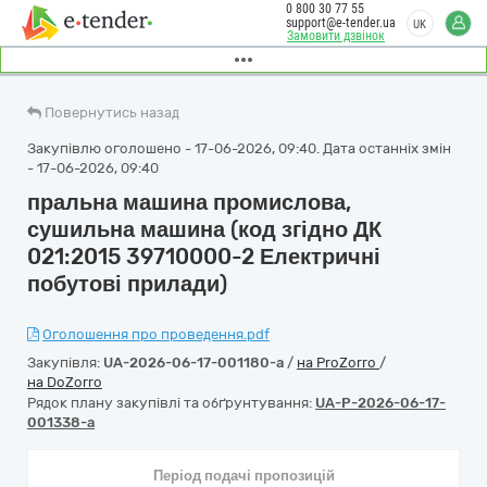
0 800 30 77 55
support@e-tender.ua
UK
Замовити дзвінок
Повернутись назад
Закупівлю оголошено - 17-06-2026, 09:40. Дата останніх змін
- 17-06-2026, 09:40
пральна машина промислова,
сушильна машина (код згідно ДК
021:2015 39710000-2 Електричні
побутові прилади)
Оголошення про проведення.pdf
Закупівля:
UA-2026-06-17-001180-a
/
на ProZorro
/
на DoZorro
Рядок плану закупівлі та обґрунтування:
UA-P-2026-06-17-
001338-a
Період подачі пропозицій