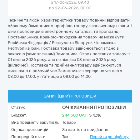
з 17-06-2026, 09:40
по 22-06-2026, 00:00
Технічні та якісні характеристики товару повинні відповідати
обраному Замовником профілю товару, зазначеному в запиті
ціни пропозицій в електронному каталозі, та пропозиції
Постачальника. Країною-походження товару не може бути
Російська Федерація / Республіка Білорусь / Ісламська
Республіка Іран. Поставка товару здійснюється згідно з
заявкою (замовленням) Замовника. Строк поставки товару: з
01 липня 2026 року, але не пізніше 03 липня 2026 року
(включно). Поставка та приймання товару здійснюються
виключно в робочий час Замовника: з середи по четвер з
08:00 до 17:00, у п'ятницю з 08:00 до 14:00.
ЗАПИТ (ЦІНИ) ПРОПОЗИЦІЙ
ОЧІКУВАННЯ ПРОПОЗИЦІЙ
Статус:
Бюджет:
244 500
UAH
(з ПДВ)
Вид предмету закупівлі:
Товари
Оцінка пропозицій:
За вартістю придбання
Попередній етап:
Так
Перейти до відбору