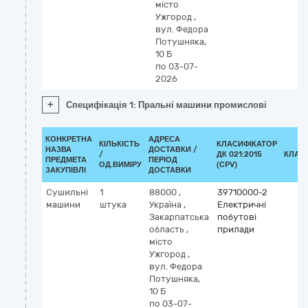
місто
Ужгород
,
вул. Федора
Потушняка,
10 Б
по 03-07-
2026
+
Специфікація 1: Пральні машини промислові
КОНКРЕТНА
АДРЕСА
КІЛЬКІСТЬ
КЛАСИФІКАТОР
НАЗВА
ДОСТАВКИ /
/
ДК 021:2015
КЛАС
ПРЕДМЕТА
ПЕРІОД
ОД.ВИМІРУ
(CPV)
ЗАКУПІВЛІ
ДОСТАВКИ
Сушильні
1
88000
,
39710000-2
машини
штука
Україна
,
Електричні
Закарпатська
побутові
область
,
прилади
місто
Ужгород
,
вул. Федора
Потушняка,
10 Б
по 03-07-