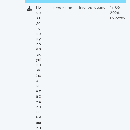
Пр
публічний
Експортовано:
17-06-
ое
2026,
кт
09:36:59
до
го
во
ру
пр
о з
ак
упі
вл
ю
(пр
ал
ьн
а т
а с
уш
ил
ьн
а м
аш
ин