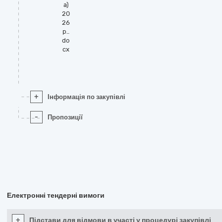
а)
20
26
р..
do
cx
+
Інформація по закупівлі
-
Пропозиції
Електронні тендерні вимоги
+
Підстави для відмови в участі у процедурі закупівлі