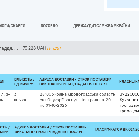
МОГИ/СКАРГИ
DOZORRO
ДЕРЖАУДИТСЛУЖБА УКРАЇНИ
ладдя,
...
73 228
UAH
(з ПДВ)
КІЛЬКІСТЬ /
АДРЕСА ДОСТАВКИ /
СТРОК ПОСТАВКИ/
ВЛІ
КЛАСИФІКА
ОД.ВИМІРУ
ВИКОНАННЯ РОБІТ/НАДАННЯ ПОСЛУГ:
л, d-
3
28100
Україна
Кіровоградська область
3922000
ль
штука
смт.Онуфріївка
вул. Центральна, 20
Кухонне п
по 01-10-2026
господарс
громадсь
ІСТЬ /
АДРЕСА ДОСТАВКИ /
СТРОК ПОСТАВКИ/
КЛАСИФІКАТОР ДК 021:20
МІРУ
ВИКОНАННЯ РОБІТ/НАДАННЯ ПОСЛУГ: