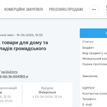
КОМЕРЦІЙНІ ЗАКУПІВЛІ
PROZORRO.ПРОДАЖІ
ніх змін - 16-06-2026, 12:33
 товари для дому та
Статус:
кладів громадського
Бюджет:
Вид предмету за
Мінімальний кро
Оцінка пропозиц
/
на DoZorro
Замовник:
6-06-16-004183-a
 пропозицій
Аукціон
ЄДРПОУ:
ає
Очікується
Контактна особ
6, 12:32
з
25-06-2026, 13:24
Телефон:
6, 01:00
E-mail: