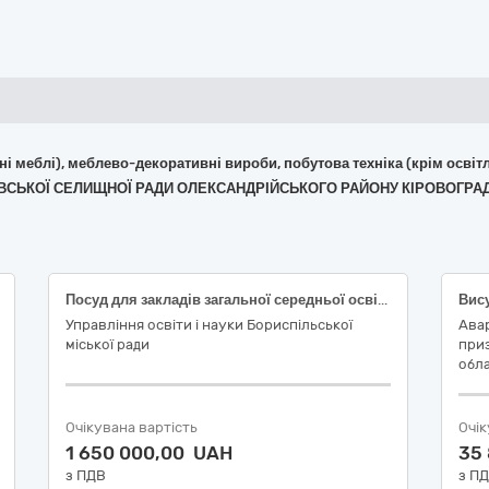
фісні меблі), меблево-декоративні вироби, побутова техніка (крім ос
ФРІЇВСЬКОЇ СЕЛИЩНОЇ РАДИ ОЛЕКСАНДРІЙСЬКОГО РАЙОНУ КІРОВОГРА
Посуд для закладів загальної середньої освіти
Управління освіти і науки Бориспільської
Авар
міської ради
приз
обла
Очікувана вартість
Очік
1 650 000,00 UAH
35
з ПДВ
з П