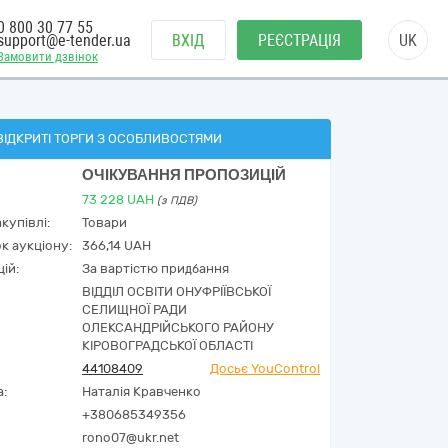
0 800 30 77 55
support@e-tender.ua
ВХІД
РЕЄСТРАЦІЯ
UK
Замовити дзвінок
ВІДКРИТІ ТОРГИ З ОСОБЛИВОСТЯМИ
ОЧІКУВАННЯ ПРОПОЗИЦІЙ
73 228
UAH
(з ПДВ)
купівлі:
Товари
к аукціону:
366,14 UAH
ій:
За вартістю придбання
ВІДДІЛ ОСВІТИ ОНУФРІЇВСЬКОЇ
СЕЛИЩНОЇ РАДИ
ОЛЕКСАНДРІЙСЬКОГО РАЙОНУ
КІРОВОГРАДСЬКОЇ ОБЛАСТІ
44108409
Досьє YouControl
а:
Наталія Кравченко
+380685349356
rono07@ukr.net