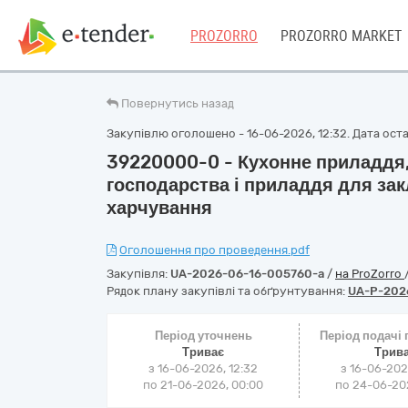
PROZORRO
PROZORRO MARKET
Повернутись назад
Закупівлю оголошено - 16-06-2026, 12:32. Дата остан
39220000-0 - Кухонне приладдя,
господарства і приладдя для за
харчування
Оголошення про проведення.pdf
Закупівля:
UA-2026-06-16-005760-a
/
на ProZorro
Рядок плану закупівлі та обґрунтування:
UA-P-202
Період уточнень
Період подачі
Триває
Трив
з 16-06-2026, 12:32
з 16-06-202
по 21-06-2026, 00:00
по 24-06-202