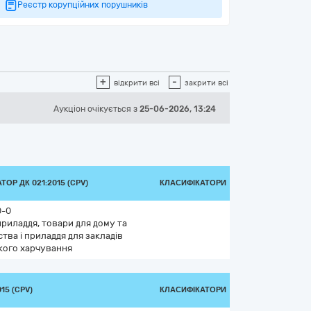
Реєстр корупційних порушників
+
-
відкрити всі
закрити всі
Аукціон
очікується
з
25-06-2026, 13:24
ТОР ДК 021:2015 (CPV)
КЛАСИФІКАТОРИ
0-0
риладдя, товари для дому та
тва і приладдя для закладів
кого харчування
15 (CPV)
КЛАСИФІКАТОРИ