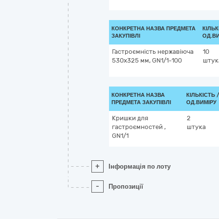
КОНКРЕТНА НАЗВА ПРЕДМЕТА
КІЛЬК
ЗАКУПІВЛІ
ОД.В
Гастроємність нержавіюча
10
530x325 мм, GN1/1-100
штук
КОНКРЕТНА НАЗВА
КІЛЬКІСТЬ 
ПРЕДМЕТА ЗАКУПІВЛІ
ОД.ВИМІРУ
Кришки для
2
гастроємностей ,
штука
GN1/1
+
Інформація по лоту
-
Пропозиції