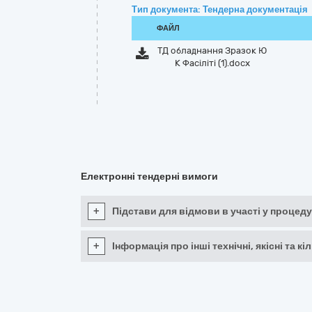
Тип документа: Тендерна документація
ФАЙЛ
ТД обладнання Зразок Ю
К Фасіліті (1).docx
Електронні тендерні вимоги
+
Підстави для відмови в участі у процеду
+
Інформація про інші технічні, якісні та 