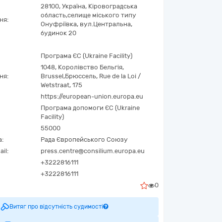
28100,
Україна
,
Кіровоградська
область,
селище міського типу
ня:
Онуфріївка,
вул.Центральна,
будинок 20
Програма ЄС (Ukraine Facility)
1048
,
Королівство Бельгія
,
ня:
Brussel
,
Брюссель
,
Rue de la Loi /
Wetstraat, 175
https://european-union.europa.eu
Програма допомоги ЄС (Ukraine
Facility)
55000
а:
Рада Європейського Союзу
il:
press.centre@consilium.europa.eu
+3222816111
+3222816111
0
Витяг про відсутність судимості