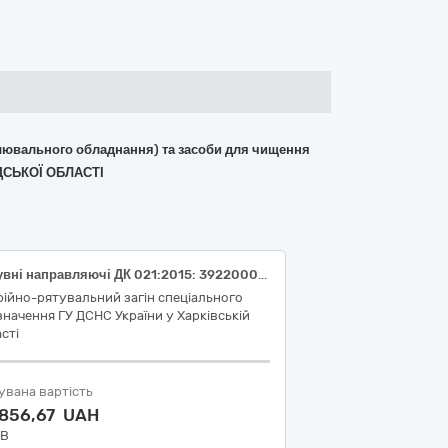
вітлювального обладнання) та засоби для чищення
ДСЬКОЇ ОБЛАСТІ
Висувні направляючі ДК 021:2015: 39220000-0 — Кухонне приладдя, товари для дому та господарства і приладдя для закладів громадського харчування
ійно-рятувальний загін спеціального
начення ГУ ДСНС України у Харківській
сті
увана вартість
 856,67 UAH
ДВ