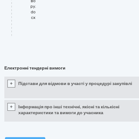
во
ру.
do
cx
Електронні тендерні вимоги
+
Підстави для відмови в участі у процедурі закупівлі
+
Інформація про інші технічні, якісні та кількісні
характеристики та вимоги до учасника