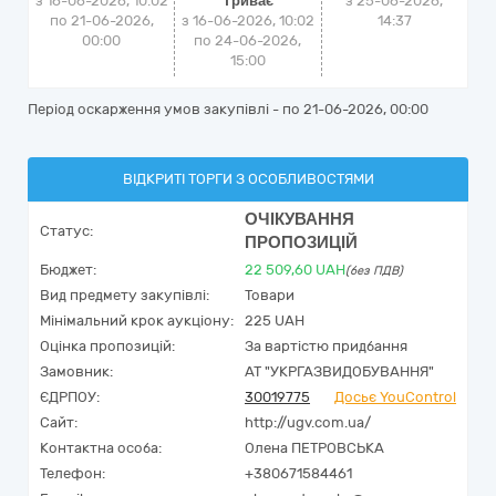
з 16-06-2026, 10:02
Триває
з
25-06-2026,
по 21-06-2026,
з 16-06-2026, 10:02
14:37
00:00
по 24-06-2026,
15:00
Період оскарження умов закупівлі - по
21-06-2026, 00:00
ВІДКРИТІ ТОРГИ З ОСОБЛИВОСТЯМИ
ОЧІКУВАННЯ
Статус:
ПРОПОЗИЦІЙ
Бюджет:
22 509,60
UAH
(без ПДВ)
Вид предмету закупівлі:
Товари
Мінімальний крок аукціону:
225 UAH
Оцінка пропозицій:
За вартістю придбання
Замовник:
АТ "УКРГАЗВИДОБУВАННЯ"
ЄДРПОУ:
30019775
Досьє YouControl
Сайт:
http://ugv.com.ua/
Контактна особа:
Олена ПЕТРОВСЬКА
Телефон:
+380671584461