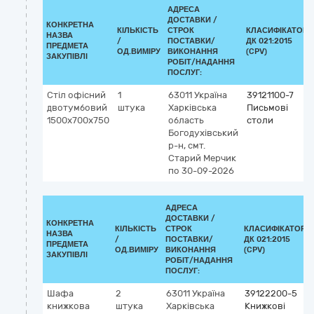
АДРЕСА
ДОСТАВКИ /
КОНКРЕТНА
КІЛЬКІСТЬ
СТРОК
КЛАСИФІКАТОР
НАЗВА
/
ПОСТАВКИ/
ДК 021:2015
ПРЕДМЕТА
ОД.ВИМІРУ
ВИКОНАННЯ
(CPV)
ЗАКУПІВЛІ
РОБІТ/НАДАННЯ
ПОСЛУГ:
Стіл офісний
1
63011
Україна
39121100-7
двотумбовий
штука
Харківська
Письмові
1500х700х750
область
столи
Богодухівський
р-н, смт.
Старий Мерчик
по 30-09-2026
АДРЕСА
ДОСТАВКИ /
КОНКРЕТНА
КІЛЬКІСТЬ
СТРОК
КЛАСИФІКАТОР
НАЗВА
/
ПОСТАВКИ/
ДК 021:2015
ПРЕДМЕТА
ОД.ВИМІРУ
ВИКОНАННЯ
(CPV)
ЗАКУПІВЛІ
РОБІТ/НАДАННЯ
ПОСЛУГ:
Шафа
2
63011
Україна
39122200-5
книжкова
штука
Харківська
Книжкові