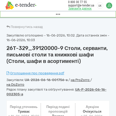
0 800 30 77 55
support@e-tender.ua
UK
Замовити дзвінок
Повернутись назад
Закупівлю оголошено - 16-06-2026, 10:02. Дата останніх змін -
16-06-2026, 10:03
26Т-329_39120000-9 Столи, серванти,
письмові столи та книжкові шафи
(Столи, шафи в асортименті)
Оголошення про проведення.pdf
Закупівля:
UA-2026-06-16-001756-a
/
на ProZorro
/
на DoZorro
Рядок плану закупівлі та обґрунтування:
UA-P-2026-06-16-
002305-a
Період уточнень
Період подачі
Аукціон
Триває
пропозицій
Очікується