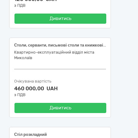
з ПДВ
Дивитись
Столи, серванти, письмові столи та книжкові шафи (стіл письмовий без тумб)
Квартирно-екс­плу­а­та­цій­ний відділ міста
Миколаїв
Очікувана вартість
460 000,00 UAH
з ПДВ
Дивитись
Стіл розкладний