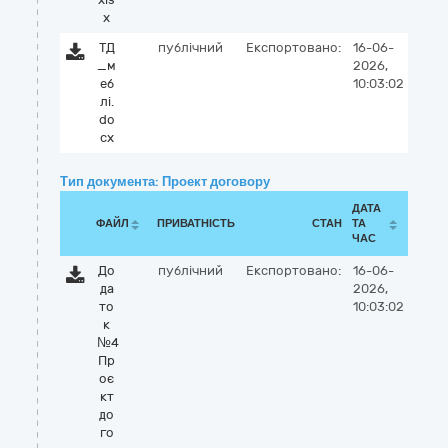
x
ТД
публічний
Експортовано:
16-06-
_м
2026,
еб
10:03:02
лі.
do
cx
Тип документа: Проект договору
ДАТА
ФАЙЛ
ПРИВАТНІСТЬ
СТАН
ТА
ЧАС
До
публічний
Експортовано:
16-06-
да
2026,
то
10:03:02
к
№4
Пр
оє
кт
до
го