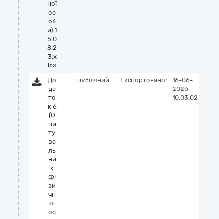
ної
ос
об
и) 1
5.0
8.2
3.x
lsx
До
публічний
Експортовано:
16-06-
да
2026,
то
10:03:02
к 6
(О
пи
ту
ва
ль
ни
к
фі
зи
чн
ої
ос