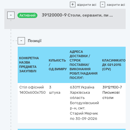
+
-
відкрити всі
закрити всі
-
39120000-9 Столи, серванти, пи
...
Активний
-
Позиції
АДРЕСА
ДОСТАВКИ /
КОНКРЕТНА
КІЛЬКІСТЬ
СТРОК
КЛАСИФІКАТОР
НАЗВА
/
ПОСТАВКИ/
ДК 021:2015
ПРЕДМЕТА
ОД.ВИМІРУ
ВИКОНАННЯ
(CPV)
ЗАКУПІВЛІ
РОБІТ/НАДАННЯ
ПОСЛУГ:
Стіл офісний
3
63011
Україна
39121100-7
1400х600х750
штука
Харківська
Письмові
область
столи
Богодухівський
р-н, смт.
Старий Мерчик
по 30-09-2026