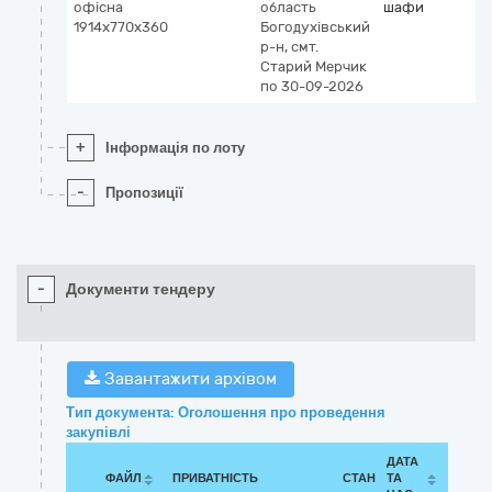
офісна
область
шафи
1914х770х360
Богодухівський
р-н, смт.
Старий Мерчик
по 30-09-2026
+
Інформація по лоту
-
Пропозиції
-
Документи тендеру
Завантажити архівом
Тип документа: Оголошення про проведення
закупівлі
ДАТА
ФАЙЛ
ПРИВАТНІСТЬ
СТАН
ТА