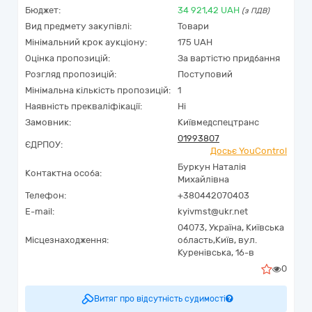
Бюджет:
34 921,42
UAH
(з ПДВ)
Вид предмету закупівлі:
Товари
Мінімальний крок аукціону:
175 UAH
Оцінка пропозицій:
За вартістю придбання
Розгляд пропозицій:
Поступовий
Мінімальна кількість пропозицій:
1
Наявність прекваліфікації:
Ні
Замовник:
Київмедспецтранс
01993807
ЄДРПОУ:
Досьє YouControl
Буркун Наталія
Контактна особа:
Михайлівна
Телефон:
+380442070403
E-mail:
kyivmst@ukr.net
04073,
Україна
,
Київська
Місцезнаходження:
область,
Київ,
вул.
Куренівська, 16-в
0
Витяг про відсутність судимості