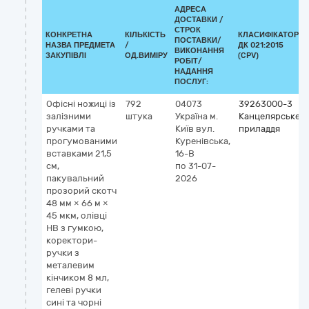
АДРЕСА
ДОСТАВКИ /
СТРОК
КОНКРЕТНА
КІЛЬКІСТЬ
КЛАСИФІКАТОР
ПОСТАВКИ/
НАЗВА ПРЕДМЕТА
/
ДК 021:2015
ВИКОНАННЯ
ЗАКУПІВЛІ
ОД.ВИМІРУ
(CPV)
РОБІТ/
НАДАННЯ
ПОСЛУГ:
Офісні ножиці із
792
04073
39263000-3
залізними
штука
Україна
м.
Канцелярське
ручками та
Київ
вул.
приладдя
прогумованими
Куренівська,
вставками 21,5
16-В
см,
по 31-07-
пакувальний
2026
прозорий скотч
48 мм × 66 м ×
45 мкм, олівці
НВ з гумкою,
коректори-
ручки з
металевим
кінчиком 8 мл,
гелеві ручки
сині та чорні