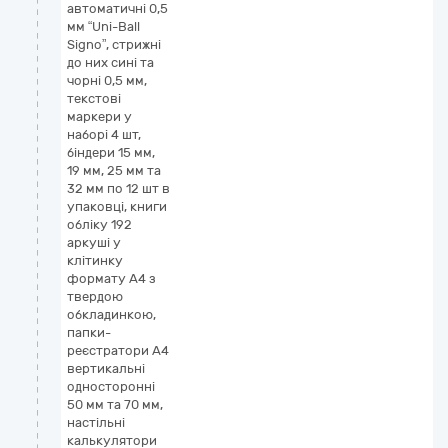
автоматичні 0,5
мм “Uni-Ball
Signo”, стрижні
до них сині та
чорні 0,5 мм,
текстові
маркери у
наборі 4 шт,
біндери 15 мм,
19 мм, 25 мм та
32 мм по 12 шт в
упаковці, книги
обліку 192
аркуші у
клітинку
формату А4 з
твердою
обкладинкою,
папки-
реєстратори А4
вертикальні
односторонні
50 мм та 70 мм,
настільні
калькулятори