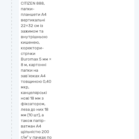
CITIZEN 888,
папки-
планшети А4
вертикальні
22×32 см із
зажимом та
внутрішньою
кишенею,
коректори-
стрічки
Buromax 5 мм ×
8 м, картонні
папки на
зав’язках А4
товщиною 0,40
мкр,
канцелярські
ножі 18 мм з
фіксатором,
леза до них 18
мм (10 шт), а
також папір-
ватман А4
щільністю 200
г/м² у пачках по