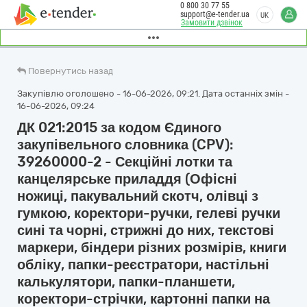
0 800 30 77 55
support@e-tender.ua
UK
Замовити дзвінок
Повернутись назад
Закупівлю оголошено - 16-06-2026, 09:21. Дата останніх змін -
16-06-2026, 09:24
ДК 021:2015 за кодом Єдиного
закупівельного словника (CPV):
39260000-2 - Секційні лотки та
канцелярське приладдя (Офісні
ножиці, пакувальний скотч, олівці з
гумкою, коректори-ручки, гелеві ручки
сині та чорні, стрижні до них, текстові
маркери, біндери різних розмірів, книги
обліку, папки-реєстратори, настільні
калькулятори, папки-планшети,
коректори-стрічки, картонні папки на