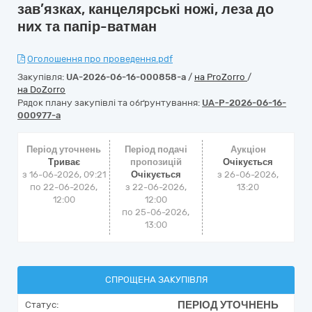
зав’язках, канцелярські ножі, леза до
них та папір-ватман
Оголошення про проведення.pdf
Закупівля:
UA-2026-06-16-000858-a
/
на ProZorro
/
на DoZorro
Рядок плану закупівлі та обґрунтування:
UA-P-2026-06-16-
000977-a
Період уточнень
Період подачі
Аукціон
Триває
пропозицій
Очікується
з 16-06-2026, 09:21
Очікується
з
26-06-2026,
по 22-06-2026,
з 22-06-2026,
13:20
12:00
12:00
по 25-06-2026,
13:00
СПРОЩЕНА ЗАКУПІВЛЯ
ПЕРІОД УТОЧНЕНЬ
Статус: