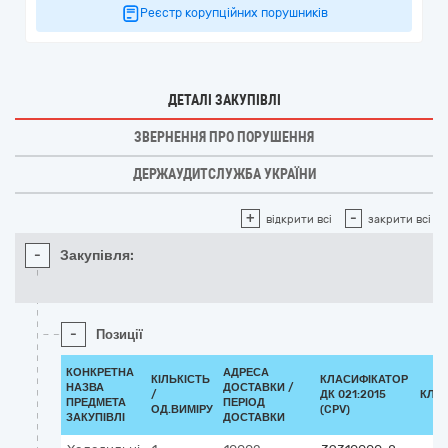
Реєстр корупційних порушників
ДЕТАЛІ ЗАКУПІВЛІ
ЗВЕРНЕННЯ ПРО ПОРУШЕННЯ
ДЕРЖАУДИТСЛУЖБА УКРАЇНИ
+
-
відкрити всі
закрити всі
-
Закупівля:
-
Позиції
КОНКРЕТНА
АДРЕСА
КІЛЬКІСТЬ
КЛАСИФІКАТОР
НАЗВА
ДОСТАВКИ /
/
ДК 021:2015
КЛА
ПРЕДМЕТА
ПЕРІОД
ОД.ВИМІРУ
(CPV)
ЗАКУПІВЛІ
ДОСТАВКИ