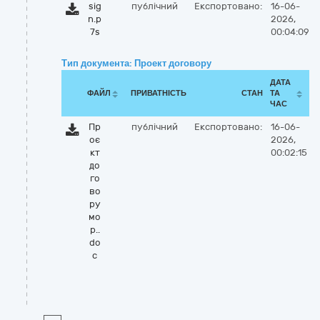
sig
публічний
Експортовано:
16-06-
n.p
2026,
7s
00:04:09
Тип документа: Проект договору
ДАТА
ФАЙЛ
ПРИВАТНІСТЬ
СТАН
ТА
ЧАС
Пр
публічний
Експортовано:
16-06-
оє
2026,
кт
00:02:15
до
го
во
ру
мо
р..
do
c