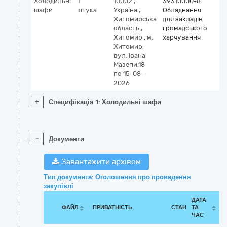
Холодильні
1
10002
,
39310000-8
шафи
штука
Україна
,
Обладнання
Житомирська
для закладів
область
,
громадського
Житомир
,
м.
харчування
Житомир,
вул. Івана
Мазепи,18
по 15-08-
2026
+
Специфікація 1: Холодильні шафи
-
Документи
Завантажити архівом
Тип документа: Оголошення про проведення
закупівлі
ДАТА
ФАЙЛ
ПРИВАТНІСТЬ
СТАН
ТА
ЧАС