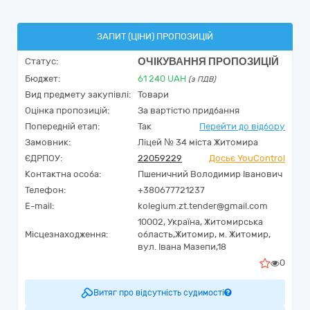
ЗАПИТ (ЦІНИ) ПРОПОЗИЦІЙ
ОЧІКУВАННЯ ПРОПОЗИЦІЙ
Статус:
Бюджет:
61 240
UAH
(з ПДВ)
Вид предмету закупівлі:
Товари
Оцінка пропозицій:
За вартістю придбання
Попередній етап:
Так
Перейти до відбору
Замовник:
Ліцей № 34 міста Житомира
ЄДРПОУ:
22059229
Досьє YouControl
Контактна особа:
Пшеничний Володимир Іванович
Телефон:
+380677721237
E-mail:
kolegium.zt.tender@gmail.com
10002,
Україна
,
Житомирська
Місцезнаходження:
область,
Житомир,
м. Житомир,
вул. Івана Мазепи,18
0
Витяг про відсутність судимості