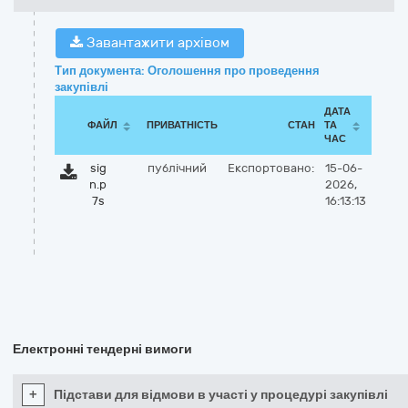
Завантажити архівом
Тип документа: Оголошення про проведення
закупівлі
ДАТА
ФАЙЛ
ПРИВАТНІСТЬ
СТАН
ТА
ЧАС
sig
публічний
Експортовано:
15-06-
n.p
2026,
7s
16:13:13
Електронні тендерні вимоги
+
Підстави для відмови в участі у процедурі закупівлі