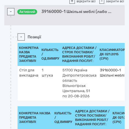
+
-
відкрити всі
закрити всі
-
39160000-1 Шкільні меблі (лабо
...
Активний
-
Позиції
КОНКРЕТНА
АДРЕСА ДОСТАВКИ /
КІЛЬКІСТЬ
КЛАСИФІКАТОР
НАЗВА
СТРОК ПОСТАВКИ/
/
ДК 021:2015
ПРЕДМЕТА
ВИКОНАННЯ РОБІТ/
ОД.ВИМІРУ
(CPV)
ЗАКУПІВЛІ
НАДАННЯ ПОСЛУГ:
Стіл для
1
51700
Україна
39160000-1
викладача
штука
Дніпропетровська
Шкільні меблі
область
Вільногірськ
Центральна, 51
по 20-08-2026
АДРЕСА ДОСТАВКИ /
КОНКРЕТНА НАЗВА
КІЛЬКІСТЬ
КЛАСИФІ
СТРОК ПОСТАВКИ/
ПРЕДМЕТА
/
ДК 021:20
ВИКОНАННЯ РОБІТ/
ЗАКУПІВЛІ
ОД.ВИМІРУ
(CPV)
НАДАННЯ ПОСЛУГ: