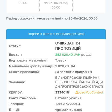
00:00
по 23-06-2026,
00:00
Період оскарження умов закупівлі - по
20-06-2026, 00:00
ВІДКРИТІ ТОРГИ З ОСОБЛИВОСТЯМИ
ОЧІКУВАННЯ
Статус:
ПРОПОЗИЦІЙ
Бюджет:
282 020,40
UAH
(з ПДВ)
Вид предмету закупівлі:
Товари
Мінімальний крок аукціону:
2 820,20 UAH
Оцінка пропозицій:
За вартістю придбання
ВІЛЬНОГІРСЬКИЙ ЛІЦЕЙ № 4
Замовник:
ВІЛЬНОГІРСЬКОЇ МІСЬКОЇ РАДИ
ДНІПРОПЕТРОВСЬКОЇ ОБЛАСТІ
ЄДРПОУ:
33340119
Досьє YouControl
Контактна особа:
Наталя Чупахіна
Телефон:
+380673163304
E-mail:
vgclass4@ukr.net