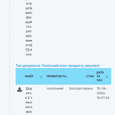
нта
ції (к
валі
фік
ацій
ні к
рит
ерії,
вим
оги)
(1).d
ocx
Тип документа: Технічний опис предмету закупівлі
ДАТА
ФАЙЛ
ПРИВАТНІСТЬ
СТАН
ТА
ЧАС
Дод
публічний
Експортовано:
15-06-
ато
2026,
к 2 т
16:07:22
ехні
чні х
ара