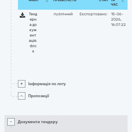
ФАЙЛ
ПРИВАТНІСТЬ
СТАН
ТА
ЧАС
Тенд
публічний
Експортовано:
15-06-
ерн
2026,
а до
16:07:22
кум
ент
ація.
doc
x
+
Інформація по лоту
-
Пропозиції
-
Документи тендеру