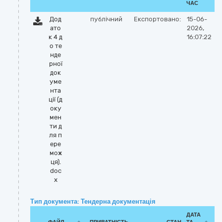
ЧАС
Дод
публічний
Експортовано:
15-06-
ато
2026,
к 4 д
16:07:22
о те
нде
рної
док
уме
нта
ції (д
оку
мен
ти д
ля п
ере
мож
ця).
doc
x
Тип документа: Тендерна документація
ДАТА