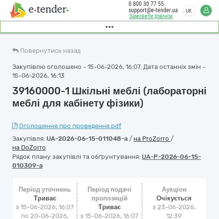
0 800 30 77 55
support@e-tender.ua
UK
Замовити дзвінок
Повернутись назад
Закупівлю оголошено - 15-06-2026, 16:07. Дата останніх змін -
15-06-2026, 16:13
39160000-1 Шкільні меблі (лабораторні
меблі для кабінету фізики)
Оголошення про проведення.pdf
Закупівля:
UA-2026-06-15-011048-a
/
на ProZorro
/
на DoZorro
Рядок плану закупівлі та обґрунтування:
UA-P-2026-06-15-
010309-a
Період уточнень
Період подачі
Аукціон
Триває
пропозицій
Очікується
з 15-06-2026, 16:07
Триває
з
23-06-2026,
по 20-06-2026,
з 15-06-2026, 16:07
12:39