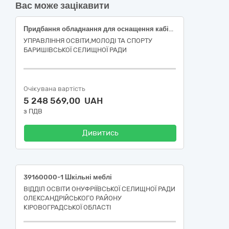
Вас може зацікавити
Придбання обладнання для оснащення кабінетів фізики, хімії та біології НУШ ОЗО Баришівський ліцей Баришівської селищної ради (код за ДК 021:2015 39160000-1 Шкільні меблі)
УПРАВЛІННЯ ОСВІТИ,МОЛОДІ ТА СПОРТУ
БАРИШІВСЬКОЇ СЕЛИЩНОЇ РАДИ
Очікувана вартість
5 248 569,00 UAH
з ПДВ
Дивитись
39160000-1 Шкільні меблі
ВІДДІЛ ОСВІТИ ОНУФРІЇВСЬКОЇ СЕЛИЩНОЇ РАДИ
ОЛЕКСАНДРІЙСЬКОГО РАЙОНУ
КІРОВОГРАДСЬКОЇ ОБЛАСТІ