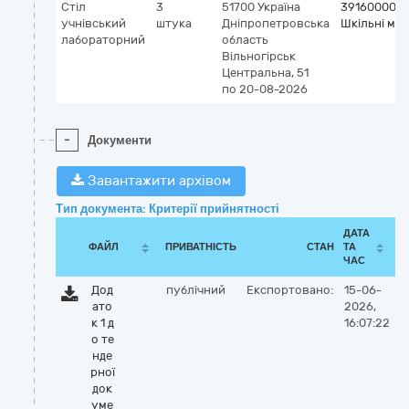
Стіл
3
51700
Україна
39160000-1
учнівський
штука
Дніпропетровська
Шкільні меб
лабораторний
область
Вільногірськ
Центральна, 51
по 20-08-2026
-
Документи
Завантажити архівом
Тип документа: Критерії прийнятності
ДАТА
ФАЙЛ
ПРИВАТНІСТЬ
СТАН
ТА
ЧАС
Дод
публічний
Експортовано:
15-06-
ато
2026,
к 1 д
16:07:22
о те
нде
рної
док
уме