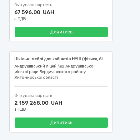
Очікувана вартість
67 596,00 UAH
з ПДВ
Дивитись
Шкільні меблі для кабінетів НУШ (фізика, біологія, географія, хімія, математика, комп’ютерний клас) (ДК 021:2015:39160000-1 Шкільні меблі)
Андрушівський ліцей №2 Андрушівської
міської ради Бердичівського району
Житомирської області
Очікувана вартість
2 159 268,00 UAH
з ПДВ
Дивитись