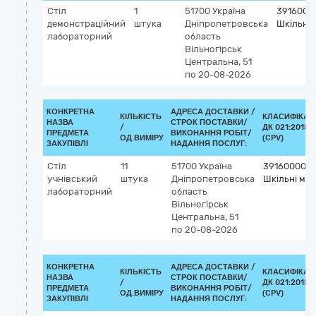
Стіл
1
51700
Україна
3916000
демонстраційний
штука
Дніпропетровська
Шкільні 
лабораторний
область
Вільногірськ
Центральна, 51
по 20-08-2026
КОНКРЕТНА
АДРЕСА ДОСТАВКИ /
КІЛЬКІСТЬ
КЛАСИФІКАТ
НАЗВА
СТРОК ПОСТАВКИ/
/
ДК 021:2015
ПРЕДМЕТА
ВИКОНАННЯ РОБІТ/
ОД.ВИМІРУ
(CPV)
ЗАКУПІВЛІ
НАДАННЯ ПОСЛУГ:
Стіл
11
51700
Україна
39160000-1
учнівський
штука
Дніпропетровська
Шкільні меб
лабораторний
область
Вільногірськ
Центральна, 51
по 20-08-2026
КОНКРЕТНА
АДРЕСА ДОСТАВКИ /
КІЛЬКІСТЬ
КЛАСИФІКАТ
НАЗВА
СТРОК ПОСТАВКИ/
/
ДК 021:2015
ПРЕДМЕТА
ВИКОНАННЯ РОБІТ/
ОД.ВИМІРУ
(CPV)
ЗАКУПІВЛІ
НАДАННЯ ПОСЛУГ: