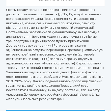
по 18-06-2026, 09:00
Якість товару повинна відповідати вимогам відповідних
діючих нормативних документів (ДСТУ, ТУ, тощо) та чинному
законодавству України. Товар повинен бути заводського
виконання, новим, без механічних пошкоджень, ремонту,
відновлення тощо та не бути у попередній експлуатації.
Постачальник забезпечує пакування товару, яке необхідне
для запобігання його пошкодженню або псуванню під час
транспортування до кінцевого пункту призначення.
Доставка товару замовнику і його розвантаження
здійснюється за рахунок переможця. Переможець сплачує усі
витрати, пов`язані з пересилкою документів (договорів,
сертифікати, накладні і т.д.) через кур`єрську службу з
адресною доставкою ( «Нова пошта» або ін). Строк поставки
товару – в 3-х денний термін з моменту отримання заявки від
Замовника виходячи з його необхідності (листом, факсом,
електронною поштою тощо), але у будь-якому разі не пізніше
20.07.2026 року. Фактом подання цінової пропозиції Учасник
гарантує, що країною походження Товару, який буде
поставлятися Замовнику, як на дату поставки, так і на дату
укладення Договору не є російська федерація / республіка
білорусь / ісламська республіка іран