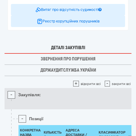
Витяг про відсутність судимості
Реєстр корупційних порушників
ДЕТАЛІ ЗАКУПІВЛІ
ЗВЕРНЕННЯ ПРО ПОРУШЕННЯ
ДЕРЖАУДИТСЛУЖБА УКРАЇНИ
+
-
відкрити всі
закрити всі
-
Закупівля:
-
Позиції
КОНКРЕТНА
АДРЕСА
КІЛЬКІСТЬ
КЛАСИФІКАТОР
НАЗВА
ДОСТАВКИ /