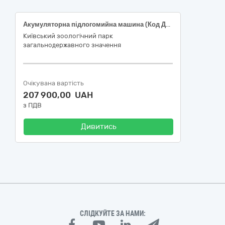
Акумуляторна підлогомийна машина (Код ДК 021:2015 39710000-2 Електричні побутові прилади)
Київський зоологічний парк
загальнодержавного значення
Очікувана вартість
207 900,00 UAH
з ПДВ
Дивитись
СЛІДКУЙТЕ ЗА НАМИ: