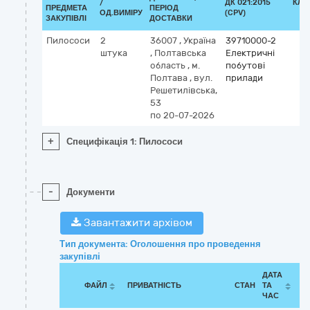
/
ДК 021:2015
КЛА
ПРЕДМЕТА
ПЕРІОД
ОД.ВИМІРУ
(CPV)
ЗАКУПІВЛІ
ДОСТАВКИ
Пилососи
2
36007
,
Україна
39710000-2
штука
,
Полтавська
Електричні
область
,
м.
побутові
Полтава
,
вул.
прилади
Решетилівська,
53
по 20-07-2026
+
Специфікація 1: Пилососи
-
Документи
Завантажити архівом
Тип документа: Оголошення про проведення
закупівлі
ДАТА
ФАЙЛ
ПРИВАТНІСТЬ
СТАН
ТА
ЧАС