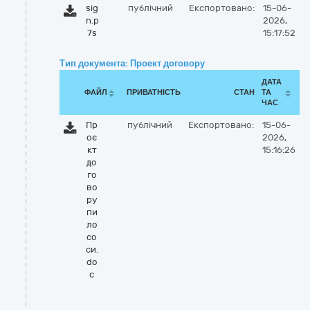
sig
публічний
Експортовано:
15-06-
n.p
2026,
7s
15:17:52
Тип документа: Проект договору
ДАТА
ФАЙЛ
ПРИВАТНІСТЬ
СТАН
ТА
ЧАС
Пр
публічний
Експортовано:
15-06-
оє
2026,
кт
15:16:26
до
го
во
ру
пи
ло
со
си.
do
c