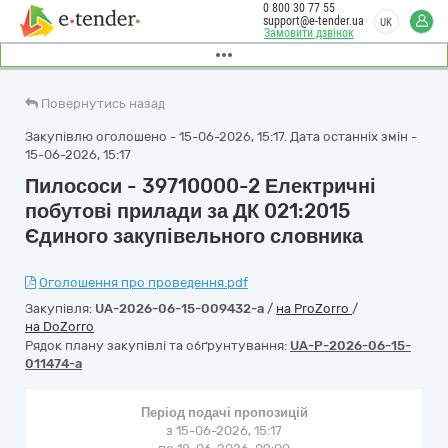
0 800 30 77 55
support@e-tender.ua
UK
Замовити дзвінок
Повернутись назад
Закупівлю оголошено - 15-06-2026, 15:17. Дата останніх змін -
15-06-2026, 15:17
Пилососи - 39710000-2 Електричні
побутові прилади за ДК 021:2015
Єдиного закупівельного словника
Оголошення про проведення.pdf
Закупівля:
UA-2026-06-15-009432-a
/
на ProZorro
/
на DoZorro
Рядок плану закупівлі та обґрунтування:
UA-P-2026-06-15-
011474-a
Період подачі пропозицій
з 15-06-2026, 15:17