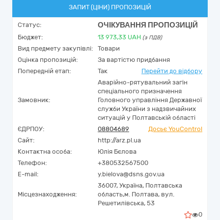
ЗАПИТ (ЦІНИ) ПРОПОЗИЦІЙ
ОЧІКУВАННЯ ПРОПОЗИЦІЙ
Статус:
Бюджет:
13 973,33
UAH
(з ПДВ)
Вид предмету закупівлі:
Товари
Оцінка пропозицій:
За вартістю придбання
Попередній етап:
Так
Перейти до відбору
Аварійно-рятувальний загін
спеціального призначення
Замовник:
Головного управління Державної
служби України з надзвичайних
ситуацій у Полтавській області
ЄДРПОУ:
08804689
Досьє YouControl
Сайт:
http://arz.pl.ua
Контактна особа:
Юлія Бєлова
Телефон:
+380532567500
E-mail:
y.bielova@dsns.gov.ua
36007,
Україна
,
Полтавська
Місцезнаходження:
область,
м. Полтава,
вул.
Решетилівська, 53
0