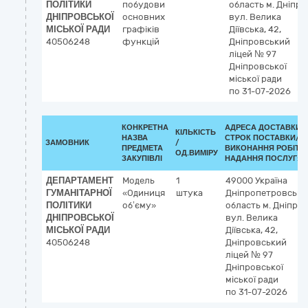
ПОЛІТИКИ
побудови
область
м. Дніпро
ДНІПРОВСЬКОЇ
основних
вул. Велика
МІСЬКОЇ РАДИ
графіків
Діївська, 42,
40506248
функцій
Дніпровський
ліцей № 97
Дніпровської
міської ради
по 31-07-2026
КОНКРЕТНА
АДРЕСА ДОСТАВКИ /
КІЛЬКІСТЬ
НАЗВА
СТРОК ПОСТАВКИ/
ЗАМОВНИК
/
ПРЕДМЕТА
ВИКОНАННЯ РОБІТ/
ОД.ВИМІРУ
ЗАКУПІВЛІ
НАДАННЯ ПОСЛУГ:
ДЕПАРТАМЕНТ
Модель
1
49000
Україна
ГУМАНІТАРНОЇ
«Одиниця
штука
Дніпропетровська
ПОЛІТИКИ
об’єму»
область
м. Дніпро
ДНІПРОВСЬКОЇ
вул. Велика
МІСЬКОЇ РАДИ
Діївська, 42,
40506248
Дніпровський
ліцей № 97
Дніпровської
міської ради
по 31-07-2026