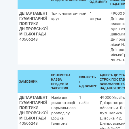
ОД.ВИМІРУ
НАДАННЯ П
ДЕПАРТАМЕНТ
Тригонометричний
1
49000
Укр
ГУМАНІТАРНОЇ
круг
штука
Дніпропе
ПОЛІТИКИ
область
м
ДНІПРОВСЬКОЇ
вул. Вели
МІСЬКОЇ РАДИ
Діївська, 
40506248
Дніпровс
ліцей № 9
Дніпровсь
міської р
по 31-07-
КОНКРЕТНА
АДРЕСА ДОСТАВК
КІЛЬКІСТЬ
НАЗВА
СТРОК ПОСТАВКИ
ЗАМОВНИК
/
ПРЕДМЕТА
ВИКОНАННЯ РОБІ
ОД.ВИМІРУ
ЗАКУПІВЛІ
НАДАННЯ ПОСЛУГ
ДЕПАРТАМЕНТ
Набір для
1
49000
Україна
ГУМАНІТАРНОЇ
демонстрації
набір
Дніпропетровс
ПОЛІТИКИ
нормального
область
м. Дніп
ДНІПРОВСЬКОЇ
розподілу
вул. Велика
МІСЬКОЇ РАДИ
(дошка
Діївська, 42,
40506248
Гальтона)
Дніпровський
ліцей № 97