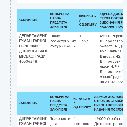
КОНКРЕТНА
АДРЕСА ДОСТАВ
КІЛЬКІСТЬ
НАЗВА
СТРОК ПОСТАВК
ЗАМОВНИК
/
ПРЕДМЕТА
ВИКОНАННЯ РОБ
ОД.ВИМІРУ
ЗАКУПІВЛІ
НАДАННЯ ПОСЛУ
ДЕПАРТАМЕНТ
Набір
1
49000
Україна
ГУМАНІТАРНОЇ
геометричних
набір
Дніпропетровс
ПОЛІТИКИ
фігур «НАНЕ»
область
м. Дні
ДНІПРОВСЬКОЇ
вул. Велика
МІСЬКОЇ РАДИ
Діївська, 42,
40506248
Дніпровський
ліцей № 97
Дніпровської
міської ради
по 31-07-2026
КОНКРЕТНА
АДРЕСА ДОСТАВКИ 
КІЛЬКІСТЬ
НАЗВА
СТРОК ПОСТАВКИ/
ЗАМОВНИК
/
ПРЕДМЕТА
ВИКОНАННЯ РОБІТ/
ОД.ВИМІРУ
ЗАКУПІВЛІ
НАДАННЯ ПОСЛУГ:
ДЕПАРТАМЕНТ
Трафарети
1
49000
Україна
ГУМАНІТАРНОЇ
для
комплект
Дніпропетровськ