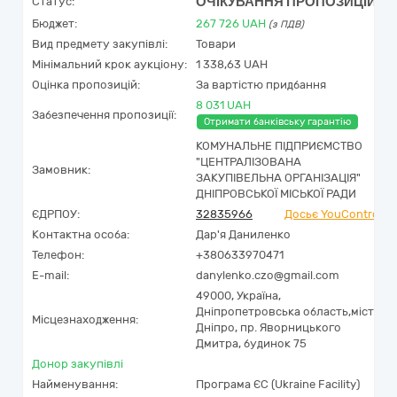
ОЧІКУВАННЯ ПРОПОЗИЦІЙ
Статус:
Бюджет:
267 726
UAH
(з ПДВ)
Вид предмету закупівлі:
Товари
Мінімальний крок аукціону:
1 338,63 UAH
Оцінка пропозицій:
За вартістю придбання
8 031 UAH
Забезпечення пропозиції:
Отримати банківську гарантію
КОМУНАЛЬНЕ ПІДПРИЄМСТВО
"ЦЕНТРАЛІЗОВАНА
Замовник:
ЗАКУПІВЕЛЬНА ОРГАНІЗАЦІЯ"
ДНІПРОВСЬКОЇ МІСЬКОЇ РАДИ
ЄДРПОУ:
32835966
Досьє YouControl
Контактна особа:
Дар'я Даниленко
Телефон:
+380633970471
E-mail:
danylenko.czo@gmail.com
49000,
Україна
,
Дніпропетровська область,
місто
Місцезнаходження:
Дніпро,
пр. Яворницького
Дмитра, будинок 75
Донор закупівлі
Найменування:
Програма ЄС (Ukraine Facility)