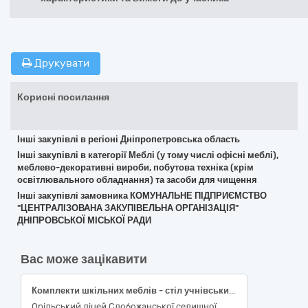
Друкувати
Корисні посилання
Інші закупівлі в регіоні Дніпропетровська область
Інші закупівлі в категорії Меблі (у тому числі офісні меблі),
меблево-декоративні вироби, побутова техніка (крім
освітлювального обладнання) та засоби для чищення
Інші закупівлі замовника КОМУНАЛЬНЕ ПІДПРИЄМСТВО
"ЦЕНТРАЛІЗОВАНА ЗАКУПІВЕЛЬНА ОРГАНІЗАЦІЯ"
ДНІПРОВСЬКОЇ МІСЬКОЇ РАДИ
Вас може зацікавити
Комплекти шкільних меблів - стіл учнівський одномісний та стілець (ДК 021:2015 - 39160000-1 "Шкільні меблі")
Орільський ліцей Слобожанської селищної