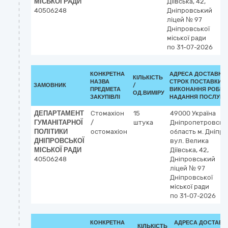
МІСЬКОЇ РАДИ
Діївська, 42,
40506248
Дніпровський
ліцей № 97
Дніпровської
міської ради
по 31-07-2026
КОНКРЕТНА
АДРЕСА ДОСТАВКИ 
КІЛЬКІСТЬ
НАЗВА
СТРОК ПОСТАВКИ/
ЗАМОВНИК
/
ПРЕДМЕТА
ВИКОНАННЯ РОБІТ/
ОД.ВИМІРУ
ЗАКУПІВЛІ
НАДАННЯ ПОСЛУГ:
ДЕПАРТАМЕНТ
Стомахіон
15
49000
Україна
ГУМАНІТАРНОЇ
/
штука
Дніпропетровськ
ПОЛІТИКИ
остомахіон
область
м. Дніпро
ДНІПРОВСЬКОЇ
вул. Велика
МІСЬКОЇ РАДИ
Діївська, 42,
40506248
Дніпровський
ліцей № 97
Дніпровської
міської ради
по 31-07-2026
КОНКРЕТНА
АДРЕСА ДОСТАВКИ
КІЛЬКІСТЬ