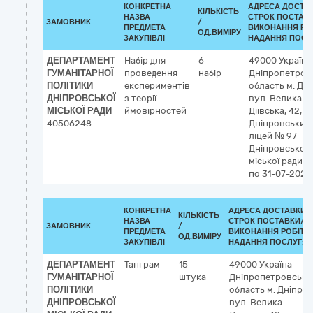
КОНКРЕТНА
АДРЕСА ДОСТАВ
КІЛЬКІСТЬ
НАЗВА
СТРОК ПОСТАВ
ЗАМОВНИК
/
ПРЕДМЕТА
ВИКОНАННЯ РО
ОД.ВИМІРУ
ЗАКУПІВЛІ
НАДАННЯ ПОСЛ
ДЕПАРТАМЕНТ
Набір для
6
49000
Україна
ГУМАНІТАРНОЇ
проведення
набір
Дніпропетров
ПОЛІТИКИ
експериментів
область
м. Дн
ДНІПРОВСЬКОЇ
з теорії
вул. Велика
МІСЬКОЇ РАДИ
ймовірностей
Діївська, 42,
40506248
Дніпровський
ліцей № 97
Дніпровської
міської ради
по 31-07-2026
КОНКРЕТНА
АДРЕСА ДОСТАВКИ /
КІЛЬКІСТЬ
НАЗВА
СТРОК ПОСТАВКИ/
ЗАМОВНИК
/
ПРЕДМЕТА
ВИКОНАННЯ РОБІТ/
ОД.ВИМІРУ
ЗАКУПІВЛІ
НАДАННЯ ПОСЛУГ:
ДЕПАРТАМЕНТ
Танграм
15
49000
Україна
ГУМАНІТАРНОЇ
штука
Дніпропетровська
ПОЛІТИКИ
область
м. Дніпро
ДНІПРОВСЬКОЇ
вул. Велика