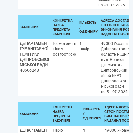
по 31-07-2026
КОНКРЕТНА
АДРЕСА ДОСТАВКИ
КІЛЬКІСТЬ
НАЗВА
СТРОК ПОСТАВКИ/
ЗАМОВНИК
/
ПРЕДМЕТА
ВИКОНАННЯ РОБІТ
ОД.ВИМІРУ
ЗАКУПІВЛІ
НАДАННЯ ПОСЛУГ:
ДЕПАРТАМЕНТ
Геометричні
1
49000
Україна
ГУМАНІТАРНОЇ
тіла з
набір
Дніпропетровсь
ПОЛІТИКИ
розгорткою
область
м. Дніпр
ДНІПРОВСЬКОЇ
вул. Велика
МІСЬКОЇ РАДИ
Діївська, 42,
40506248
Дніпровський
ліцей № 97
Дніпровської
міської ради
по 31-07-2026
КОНКРЕТНА
АДРЕСА ДОСТАВ
КІЛЬКІСТЬ
НАЗВА
СТРОК ПОСТАВК
ЗАМОВНИК
/
ПРЕДМЕТА
ВИКОНАННЯ РОБ
ОД.ВИМІРУ
ЗАКУПІВЛІ
НАДАННЯ ПОСЛУ
ДЕПАРТАМЕНТ
Набір
1
49000
Україна