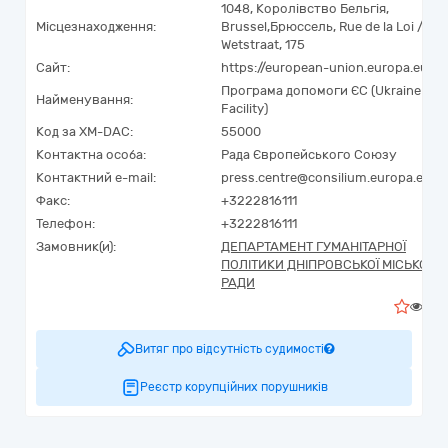
1048
,
Королівство Бельгія
,
Місцезнаходження:
Brussel
,
Брюссель
,
Rue de la Loi /
Wetstraat, 175
Сайт:
https://european-union.europa.eu
Програма допомоги ЄС (Ukraine
Найменування:
Facility)
Код за
XM-DAC
:
55000
Контактна особа:
Рада Європейського Союзу
Контактний e-mail:
press.centre@consilium.europa.eu
Факс:
+3222816111
Телефон:
+3222816111
Замовник(и):
ДЕПАРТАМЕНТ ГУМАНІТАРНОЇ
ПОЛІТИКИ ДНІПРОВСЬКОЇ МІСЬКОЇ
РАДИ
0
Витяг про відсутність судимості
Реєстр корупційних порушників