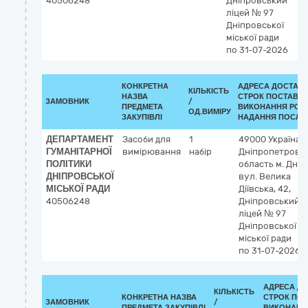
40506248
Дніпровський
ліцей № 97
Дніпровської
міської ради
по 31-07-2026
КОНКРЕТНА
АДРЕСА ДОСТАВК
КІЛЬКІСТЬ
НАЗВА
СТРОК ПОСТАВКИ
ЗАМОВНИК
/
ПРЕДМЕТА
ВИКОНАННЯ РОБІ
ОД.ВИМІРУ
ЗАКУПІВЛІ
НАДАННЯ ПОСЛУГ
ДЕПАРТАМЕНТ
Засоби для
1
49000
Україна
ГУМАНІТАРНОЇ
вимірювання
набір
Дніпропетровс
ПОЛІТИКИ
область
м. Дніп
ДНІПРОВСЬКОЇ
вул. Велика
МІСЬКОЇ РАДИ
Діївська, 42,
40506248
Дніпровський
ліцей № 97
Дніпровської
міської ради
по 31-07-2026
АДРЕСА ДО
КІЛЬКІСТЬ
КОНКРЕТНА НАЗВА
СТРОК ПО
ЗАМОВНИК
/
ПРЕДМЕТА ЗАКУПІВЛІ
ВИКОНАННЯ