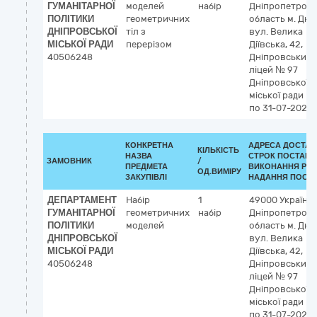
ГУМАНІТАРНОЇ
моделей
набір
Дніпропетровс
ПОЛІТИКИ
геометричних
область
м. Дні
ДНІПРОВСЬКОЇ
тіл з
вул. Велика
МІСЬКОЇ РАДИ
перерізом
Діївська, 42,
40506248
Дніпровський
ліцей № 97
Дніпровської
міської ради
по 31-07-2026
КОНКРЕТНА
АДРЕСА ДОСТАВ
КІЛЬКІСТЬ
НАЗВА
СТРОК ПОСТАВК
ЗАМОВНИК
/
ПРЕДМЕТА
ВИКОНАННЯ РОБ
ОД.ВИМІРУ
ЗАКУПІВЛІ
НАДАННЯ ПОСЛУ
ДЕПАРТАМЕНТ
Набір
1
49000
Україна
ГУМАНІТАРНОЇ
геометричних
набір
Дніпропетровс
ПОЛІТИКИ
моделей
область
м. Дні
ДНІПРОВСЬКОЇ
вул. Велика
МІСЬКОЇ РАДИ
Діївська, 42,
40506248
Дніпровський
ліцей № 97
Дніпровської
міської ради
по 31-07-2026