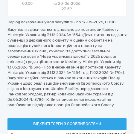
00:00
по 20-06-2026,
23:59
Період оскарження умов закупівлі - по
17-06-2026, 00:00
Закупівля здійснюється відповідно до постанови Кабінету
Міністрів України від 31.12.2024 № 1554 «Деякі питання надання
субвенції з державного бюджету місцевим бюджетам на
реалізацію публічного інвестиційного проекту на
забезпечення якісної, сучасної та доступної загальної
середньої освіти “Нова українська школа” у 2025 році», зі
змінами (в редакції постанови Кабінету Міністрів України від
13.05.2026 № 596 «Про внесення змін до постанов Кабінету
Міністрів України від 31.12.2024 № 1554 і від 11.02.2026 № 170»).
Закупівля здійснюється в рамках виконання заходів Плану
України щодо реалізації фінансування Європейського Союзу
згідно з інструментом Ukraine Facility, передбаченого
Рамковою Угодою, ратифікованою Законом України від
06.06.2024 № 3786-IX. Зміст висвітленої інформації не
обов`язково відображає позицію Європейського Союзу.
ВІДКРИТІ ТОРГИ З ОСОБЛИВОСТЯМИ