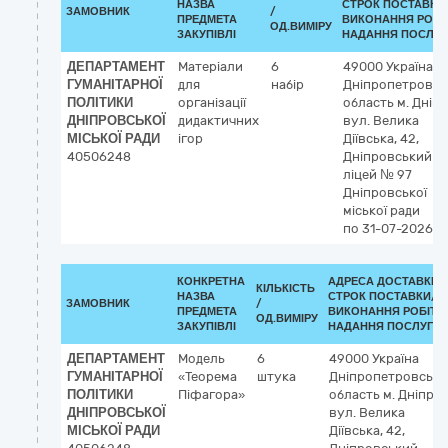
НАЗВА
СТРОК ПОСТАВКИ
ЗАМОВНИК
/
ПРЕДМЕТА
ВИКОНАННЯ РОБІ
ОД.ВИМІРУ
ЗАКУПІВЛІ
НАДАННЯ ПОСЛУГ
ДЕПАРТАМЕНТ
Матеріали
6
49000
Україна
ГУМАНІТАРНОЇ
для
набір
Дніпропетровсь
ПОЛІТИКИ
організації
область
м. Дніп
ДНІПРОВСЬКОЇ
дидактичних
вул. Велика
МІСЬКОЇ РАДИ
ігор
Діївська, 42,
40506248
Дніпровський
ліцей № 97
Дніпровської
міської ради
по 31-07-2026
КОНКРЕТНА
АДРЕСА ДОСТАВКИ /
КІЛЬКІСТЬ
НАЗВА
СТРОК ПОСТАВКИ/
ЗАМОВНИК
/
ПРЕДМЕТА
ВИКОНАННЯ РОБІТ/
ОД.ВИМІРУ
ЗАКУПІВЛІ
НАДАННЯ ПОСЛУГ:
ДЕПАРТАМЕНТ
Модель
6
49000
Україна
ГУМАНІТАРНОЇ
«Теорема
штука
Дніпропетровська
ПОЛІТИКИ
Піфагора»
область
м. Дніпро
ДНІПРОВСЬКОЇ
вул. Велика
МІСЬКОЇ РАДИ
Діївська, 42,