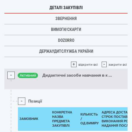
ДЕТАЛІ ЗАКУПІВЛІ
ЗВЕРНЕННЯ
ВИМОГИ/СКАРГИ
DOZORRO
ДЕРЖАУДИТСЛУЖБА УКРАЇНИ
+
-
відкрити всі
закрити всі
-
Дидактичні засоби навчання в к
...
Активний
-
Позиції
КОНКРЕТНА
АДРЕСА ДОСТАВК
КІЛЬКІСТЬ
НАЗВА
СТРОК ПОСТАВКИ
ЗАМОВНИК
/
ПРЕДМЕТА
ВИКОНАННЯ РОБІ
ОД.ВИМІРУ
ЗАКУПІВЛІ
НАДАННЯ ПОСЛУГ