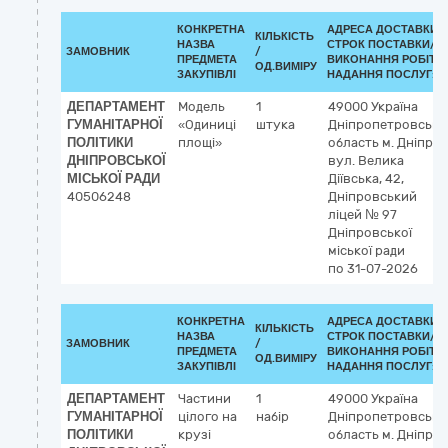
КОНКРЕТНА
АДРЕСА ДОСТАВКИ /
КІЛЬКІСТЬ
НАЗВА
СТРОК ПОСТАВКИ/
ЗАМОВНИК
/
ПРЕДМЕТА
ВИКОНАННЯ РОБІТ/
ОД.ВИМІРУ
ЗАКУПІВЛІ
НАДАННЯ ПОСЛУГ:
ДЕПАРТАМЕНТ
Модель
1
49000
Україна
ГУМАНІТАРНОЇ
«Одиниці
штука
Дніпропетровська
ПОЛІТИКИ
площі»
область
м. Дніпро
ДНІПРОВСЬКОЇ
вул. Велика
МІСЬКОЇ РАДИ
Діївська, 42,
40506248
Дніпровський
ліцей № 97
Дніпровської
міської ради
по 31-07-2026
КОНКРЕТНА
АДРЕСА ДОСТАВКИ /
КІЛЬКІСТЬ
НАЗВА
СТРОК ПОСТАВКИ/
ЗАМОВНИК
/
ПРЕДМЕТА
ВИКОНАННЯ РОБІТ/
ОД.ВИМІРУ
ЗАКУПІВЛІ
НАДАННЯ ПОСЛУГ:
ДЕПАРТАМЕНТ
Частини
1
49000
Україна
ГУМАНІТАРНОЇ
цілого на
набір
Дніпропетровська
ПОЛІТИКИ
крузі
область
м. Дніпро