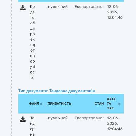
До
публічний
Експортовано:
12-06-
да
2026,
то
12:04:46
к 5
_п
ро
єк
т д
ог
ов
ор
у.d
oc
x
Тип документа: Тендерна документація
ДАТА
ФАЙЛ
ПРИВАТНІСТЬ
СТАН
ТА
ЧАС
Те
публічний
Експортовано:
12-06-
нд
2026,
ер
12:04:46
на