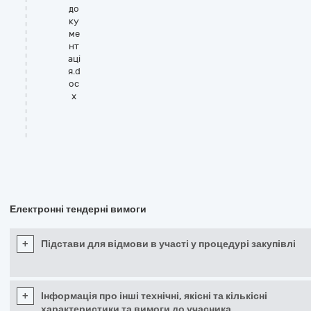
до
ку
ме
нт
аці
я.d
oc
x
Електронні тендерні вимоги
+
Підстави для відмови в участі у процедурі закупівлі
+
Інформація про інші технічні, якісні та кількісні
характеристики та вимоги до учасника