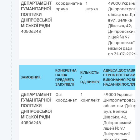
ДЕПАРТАМЕНТ
Координатна
1
49000
Україна
ГУМАНІТАРНОЇ
пряма
штука
Дніпропетровс
ПОЛІТИКИ
область
м. Дніп
ДНІПРОВСЬКОЇ
вул. Велика
МІСЬКОЇ РАДИ
Діївська, 42,
40506248
Дніпровський
ліцей № 97
Дніпровської
міської ради
по 31-07-2026
КОНКРЕТНА
АДРЕСА ДОСТАВКИ 
КІЛЬКІСТЬ
НАЗВА
СТРОК ПОСТАВКИ/
ЗАМОВНИК
/
ПРЕДМЕТА
ВИКОНАННЯ РОБІТ/
ОД.ВИМІРУ
ЗАКУПІВЛІ
НАДАННЯ ПОСЛУГ:
ДЕПАРТАМЕНТ
Осі
1
49000
Україна
ГУМАНІТАРНОЇ
координат
комплект
Дніпропетровськ
ПОЛІТИКИ
область
м. Дніпро
ДНІПРОВСЬКОЇ
вул. Велика
МІСЬКОЇ РАДИ
Діївська, 42,
40506248
Дніпровський
ліцей № 97
Дніпровської
міської ради