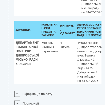
Дніпровської
міської ради
по 31-07-2026
КОНКРЕТНА
АДРЕСА ДОСТАВКИ 
КІЛЬКІСТЬ
НАЗВА
СТРОК ПОСТАВКИ/
ЗАМОВНИК
/
ПРЕДМЕТА
ВИКОНАННЯ РОБІТ/
ОД.ВИМІРУ
ЗАКУПІВЛІ
НАДАННЯ ПОСЛУГ:
ДЕПАРТАМЕНТ
Модель
1
49000
Україна
ГУМАНІТАРНОЇ
«Конічні
штука
Дніпропетровська
ПОЛІТИКИ
перетини»
область
м. Дніпро
ДНІПРОВСЬКОЇ
вул. Велика
МІСЬКОЇ РАДИ
Діївська, 42,
40506248
Дніпровський
ліцей № 97
Дніпровської
міської ради
по 31-07-2026
+
Інформація по лоту
-
Пропозиції