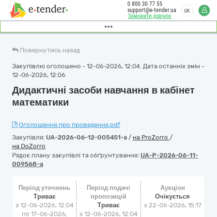
0 800 30 77 55
support@e-tender.ua
UK
Замовити дзвінок
Повернутись назад
Закупівлю оголошено - 12-06-2026, 12:04. Дата останніх змін -
12-06-2026, 12:06
Дидактичні засоби навчання в кабінет
математики
Оголошення про проведення.pdf
Закупівля:
UA-2026-06-12-005451-a
/
на ProZorro
/
на DoZorro
Рядок плану закупівлі та обґрунтування:
UA-P-2026-06-11-
009568-a
Період уточнень
Період подачі
Аукціон
Триває
пропозицій
Очікується
з 12-06-2026, 12:04
Триває
з
22-06-2026, 15:17
по 17-06-2026,
з 12-06-2026, 12:04