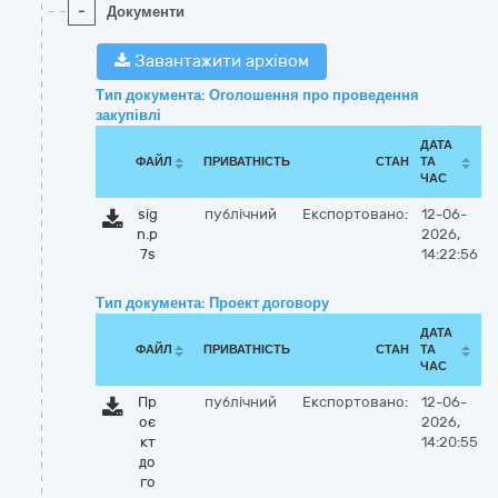
-
Документи
Завантажити архівом
Тип документа: Оголошення про проведення
закупівлі
ДАТА
ФАЙЛ
ПРИВАТНІСТЬ
СТАН
ТА
ЧАС
sig
публічний
Експортовано:
12-06-
n.p
2026,
7s
14:22:56
Тип документа: Проект договору
ДАТА
ФАЙЛ
ПРИВАТНІСТЬ
СТАН
ТА
ЧАС
Пр
публічний
Експортовано:
12-06-
оє
2026,
кт
14:20:55
до
го