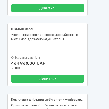
Дивитись
Шкільні меблі
Управління освіти Дніпровської районної в
місті Києві державної адміністрації
Очікувана вартість
464 960,00 UAH
з ПДВ
Дивитись
Комплекти шкільних меблів - стіл учнівський одномісний та стілець (ДК 021:2015 - 39160000-1 "Шкільні меблі")
Орільський ліцей Слобожанської селищної