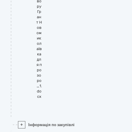
во
ру
Гр
ан
т Н
ов
ом
ик
ол
аїв
ка
дл
я п
ро
зо
ро
_1.
do
cx
+
Інформація по закупівлі