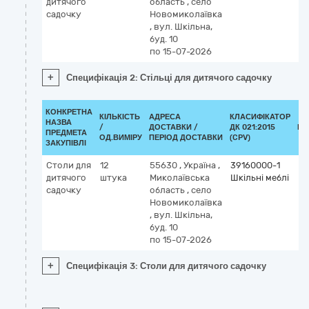
дитячого
область
,
село
садочку
Новомиколаївка
,
вул. Шкільна,
буд. 10
по 15-07-2026
+
Специфікація 2: Стільці для дитячого садочку
КОНКРЕТНА
КІЛЬКІСТЬ
АДРЕСА
КЛАСИФІКАТОР
НАЗВА
/
ДОСТАВКИ /
ДК 021:2015
КЛ
ПРЕДМЕТА
ОД.ВИМІРУ
ПЕРІОД ДОСТАВКИ
(CPV)
ЗАКУПІВЛІ
Столи для
12
55630
,
Україна
,
39160000-1
дитячого
штука
Миколаївська
Шкільні меблі
садочку
область
,
село
Новомиколаївка
,
вул. Шкільна,
буд. 10
по 15-07-2026
+
Специфікація 3: Столи для дитячого садочку