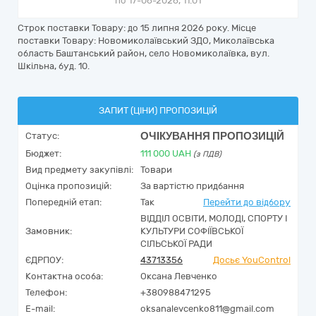
по 17-06-2026, 11:01
Строк поставки Товару: до 15 липня 2026 року. Місце
поставки Товару: Новомиколаївський ЗДО, Миколаївська
область Баштанський район, село Новомиколаївка, вул.
Шкільна, буд. 10.
ЗАПИТ (ЦІНИ) ПРОПОЗИЦІЙ
ОЧІКУВАННЯ ПРОПОЗИЦІЙ
Статус:
Бюджет:
111 000
UAH
(з ПДВ)
Вид предмету закупівлі:
Товари
Оцінка пропозицій:
За вартістю придбання
Попередній етап:
Так
Перейти до відбору
ВІДДІЛ ОСВІТИ, МОЛОДІ, СПОРТУ І
Замовник:
КУЛЬТУРИ СОФІЇВСЬКОЇ
СІЛЬСЬКОЇ РАДИ
ЄДРПОУ:
43713356
Досьє YouControl
Контактна особа:
Оксана Левченко
Телефон:
+380988471295
E-mail:
oksanalevcenko811@gmail.com