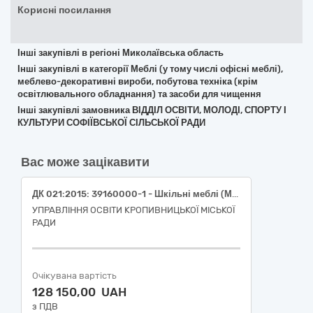
Корисні посилання
Інші закупівлі в регіоні Миколаївська область
Інші закупівлі в категорії Меблі (у тому числі офісні меблі),
меблево-декоративні вироби, побутова техніка (крім
освітлювального обладнання) та засоби для чищення
Інші закупівлі замовника ВІДДІЛ ОСВІТИ, МОЛОДІ, СПОРТУ І
КУЛЬТУРИ СОФІЇВСЬКОЇ СІЛЬСЬКОЇ РАДИ
Вас може зацікавити
ДК 021:2015: 39160000-1 - Шкільні меблі (Меблі для кабінету фізики НУШ для Комунального закладу «Інноваційна гімназія Кропивницької міської ради»)
УПРАВЛІННЯ ОСВІТИ КРОПИВНИЦЬКОЇ МІСЬКОЇ
РАДИ
Очікувана вартість
128 150,00 UAH
з ПДВ