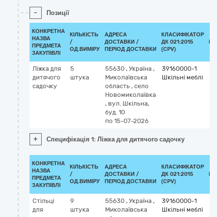
-
Позиції
КОНКРЕТНА
КІЛЬКІСТЬ
АДРЕСА
КЛАСИФІКАТОР
НАЗВА
/
ДОСТАВКИ /
ДК 021:2015
КЛ
ПРЕДМЕТА
ОД.ВИМІРУ
ПЕРІОД ДОСТАВКИ
(CPV)
ЗАКУПІВЛІ
Ліжка для
5
55630
,
Україна
,
39160000-1
дитячого
штука
Миколаївська
Шкільні меблі
садочку
область
,
село
Новомиколаївка
,
вул. Шкільна,
буд. 10
по 15-07-2026
+
Специфікація 1: Ліжка для дитячого садочку
КОНКРЕТНА
КІЛЬКІСТЬ
АДРЕСА
КЛАСИФІКАТОР
НАЗВА
/
ДОСТАВКИ /
ДК 021:2015
КЛ
ПРЕДМЕТА
ОД.ВИМІРУ
ПЕРІОД ДОСТАВКИ
(CPV)
ЗАКУПІВЛІ
Стільці
9
55630
,
Україна
,
39160000-1
для
штука
Миколаївська
Шкільні меблі