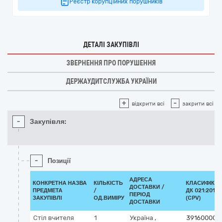
Реєстр корупційних порушників
ДЕТАЛІ ЗАКУПІВЛІ
ЗВЕРНЕННЯ ПРО ПОРУШЕННЯ
ДЕРЖАУДИТСЛУЖБА УКРАЇНИ
+
-
відкрити всі
закрити всі
-
Закупівля:
-
Позиції
АДРЕСА
КОНКРЕТНА НАЗВА
КІЛЬКІСТЬ
КЛАСИФІКА
ДОСТАВКИ /
ПРЕДМЕТА
/
ДК 021:2015
ПЕРІОД
ЗАКУПІВЛІ
ОД.ВИМІРУ
(CPV)
ДОСТАВКИ
Стіл вчителя
1
Україна
,
39160000-1