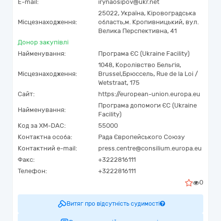
E-mail:
irynaosipov@ukr.net
25022,
Україна
,
Кіровоградська
Місцезнаходження:
область,
м. Кропивницький,
вул.
Велика Перспективна, 41
Донор закупівлі
Найменування:
Програма ЄС (Ukraine Facility)
1048
,
Королівство Бельгія
,
Місцезнаходження:
Brussel
,
Брюссель
,
Rue de la Loi /
Wetstraat, 175
Сайт:
https://european-union.europa.eu
Програма допомоги ЄС (Ukraine
Найменування:
Facility)
Код за
XM-DAC
:
55000
Контактна особа:
Рада Європейського Союзу
Контактний e-mail:
press.centre@consilium.europa.eu
Факс:
+3222816111
Телефон:
+3222816111
0
Витяг про відсутність судимості