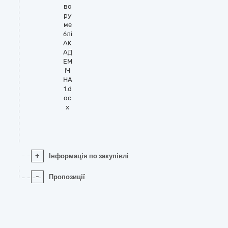
во
ру
ме
блі
АК
АД
ЕМ
ІЧ
НА
1.d
oc
x
+
Інформація по закупівлі
-
Пропозиції