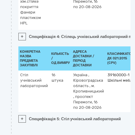
хім.стійке
Перемоги, 16
покриття
по 20-08-2026
фанери
плаcтиком
HPL
+
Специфікація 4: Стілець учнівський лабораторний по
КОНКРЕТНА
АДРЕСА
КІЛЬКІСТЬ
КЛАСИФІКАТОР
НАЗВА
ДОСТАВКИ /
/
ДК 021:2015
ПРЕДМЕТА
ПЕРІОД
ОД.ВИМІРУ
(CPV)
ЗАКУПІВЛІ
ДОСТАВКИ
Стіл
16
Україна
,
39160000-1
учнівський
штука
Кіровоградська
Шкільні меблі
лабораторний
область
,
м.
Кропивницький
,
проспект
Перемоги, 16
по 20-08-2026
+
Специфікація 5: Стіл учнівський лабораторний