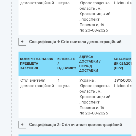
демонстраційний
штука
Кіровоградська
Шкільні меб
область
,
м.
Кропивницький
,
проспект
Перемоги, 16
по 20-08-2026
+
Специфікація 1: Стіл вчителя демонстраційний
АДРЕСА
КОНКРЕТНА НАЗВА
КІЛЬКІСТЬ
КЛАСИФІКА
ДОСТАВКИ /
ПРЕДМЕТА
/
ДК 021:2015
ПЕРІОД
ЗАКУПІВЛІ
ОД.ВИМІРУ
(CPV)
ДОСТАВКИ
Стіл вчителя
1
Україна
,
39160000-1
демонстраційний
штука
Кіровоградська
Шкільні меб
область
,
м.
Кропивницький
,
проспект
Перемоги, 16
по 20-08-2026
+
Специфікація 2: Стіл вчителя демонстраційний