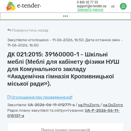
0 800 30 77 55
support@e-tender.ua
UK
Замовити дзвінок
Повернутись назад
Закупівлю оголошено - 11-06-2026, 16:50. Дата останніх змін -
11-06-2026, 16:50
ДК 021:2015: 39160000-1 - Шкільні
меблі (Меблі для кабінету фізики НУШ
для Комунального закладу
«Академічна гімназія Кропивницької
міської ради»).
Оголошення про проведення.pdf
Закупівля:
UA-2026-06-11-012771-a
/
на ProZorro
/
на DoZorro
Рядок плану закупівлі та обґрунтування:
UA-P-2026-06-11-
015137-a
Період подачі пропозицій