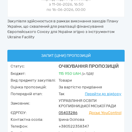
з 11-06-2026, 16:50
по 16-06-2026, 00:00
Закупівля здійснюється в рамках виконання заходів Плану
України, що схвалений для реалізації фінансування
Європейського Союзу для України згідно з інструментом
Ukraine Facility
ЗАПИТ (ЦІНИ) ПРОПОЗИЦІЙ
ОЧІКУВАННЯ ПРОПОЗИЦІЙ
Статус:
Бюджет:
115 950
UAH
(з ПДВ)
Вид предмету закупівлі:
Товари
Оцінка пропозицій:
За вартістю придбання
Попередній етап:
Так
Перейти до відбору
УПРАВЛІННЯ ОСВІТИ
Замовник:
КРОПИВНИЦЬКОЇ МІСЬКОЇ РАДИ
ЄДРПОУ:
05403286
Досьє YouControl
Контактна особа:
Ірина Осіпова
Телефон:
+380522358347