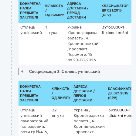
КОНКРЕТНА
АДРЕСА
КІЛЬКІСТЬ
КЛАСИФІКАТОР
НАЗВА
ДОСТАВКИ /
/
ДК 021:2015
КЛ
ПРЕДМЕТА
ПЕРІОД
ОД.ВИМІРУ
(CPV)
ЗАКУПІВЛІ
ДОСТАВКИ
Стілець
1
Україна
,
39160000-1
учнівський
штука
Кіровоградська
Шкільні меблі
область
,
м.
Кропивницький
,
проспект
Перемоги, 16
по 20-08-2026
+
Специфікація 3: Стілець учнівський
КОНКРЕТНА
АДРЕСА
КІЛЬКІСТЬ
КЛАСИФІКАТОР
НАЗВА
ДОСТАВКИ /
/
ДК 021:2015
ПРЕДМЕТА
ПЕРІОД
ОД.ВИМІРУ
(CPV)
ЗАКУПІВЛІ
ДОСТАВКИ
Стілець
32
Україна
,
39160000-1
учнівський
штука
Кіровоградська
Шкільні меблі
лабораторний
область
,
м.
полозковий,
Кропивницький
розм.гр.№4-6,
,
проспект