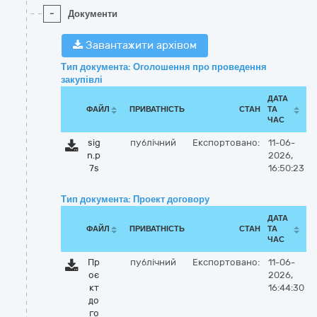
-
Документи
Завантажити архівом
Тип документа: Оголошення про проведення
закупівлі
ДАТА
ФАЙЛ
ПРИВАТНІСТЬ
СТАН
ТА
ЧАС
sig
публічний
Експортовано:
11-06-
n.p
2026,
7s
16:50:23
Тип документа: Проект договору
ДАТА
ФАЙЛ
ПРИВАТНІСТЬ
СТАН
ТА
ЧАС
Пр
публічний
Експортовано:
11-06-
оє
2026,
кт
16:44:30
до
го