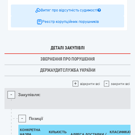
Витяг про відсутність судимості
Реєстр корупційних порушників
ДЕТАЛІ ЗАКУПІВЛІ
ЗВЕРНЕННЯ ПРО ПОРУШЕННЯ
ДЕРЖАУДИТСЛУЖБА УКРАЇНИ
+
-
відкрити всі
закрити всі
-
Закупівля:
-
Позиції
КОНКРЕТНА
КІЛЬКІСТЬ
КЛАСИФІКАТО
НАЗВА
АДРЕСА ДОСТАВКИ /