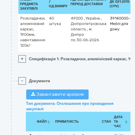
/
ДК 021:2015
ПРЕДМЕТА
ПЕРІОД ДОСТАВКИ
ОД.ВИМІРУ
(CPV)
ЗАКУПІВЛІ
Розкладачки,
40
49000
,
Україна
,
39140000-5
алюмінієвий
штука
Дніпропетровська
Меблі для
каркас,
область
,
м.
дому
1900мм,
Дніпро
навнтаження
по 30-06-2026
120кг
+
Специфікація 1: Розкладачки, алюмінієвий каркас, 19
-
Документи
Завантажити архівом
Тип документа: Оголошення про проведення
закупівлі
ДАТА
ФАЙЛ
ПРИВАТНІСТЬ
СТАН
ТА
ЧАС