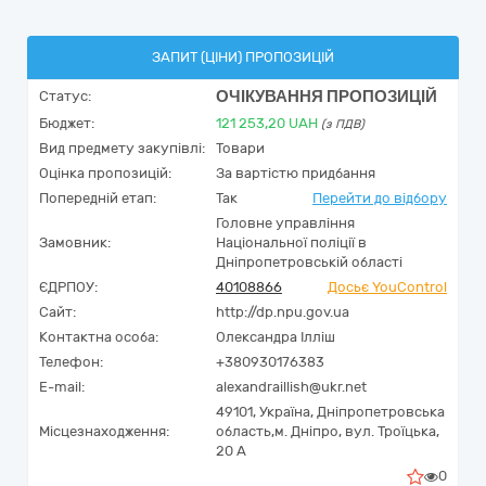
ЗАПИТ (ЦІНИ) ПРОПОЗИЦІЙ
ОЧІКУВАННЯ ПРОПОЗИЦІЙ
Статус:
Бюджет:
121 253,20
UAH
(з ПДВ)
Вид предмету закупівлі:
Товари
Оцінка пропозицій:
За вартістю придбання
Попередній етап:
Так
Перейти до відбору
Головне управління
Замовник:
Національної поліції в
Дніпропетровській області
ЄДРПОУ:
40108866
Досьє YouControl
Сайт:
http://dp.npu.gov.ua
Контактна особа:
Олександра Ілліш
Телефон:
+380930176383
E-mail:
alexandraillish@ukr.net
49101,
Україна
,
Дніпропетровська
Місцезнаходження:
область,
м. Дніпро,
вул. Троїцька,
20 А
0