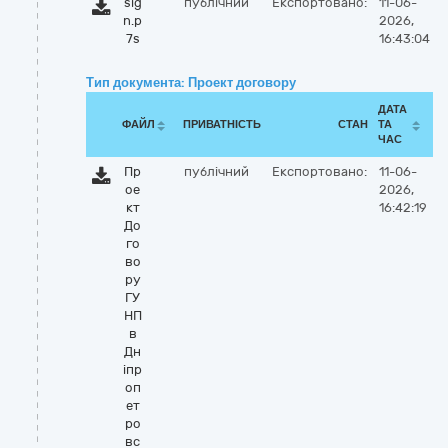
sig
публічний
Експортовано:
11-06-
n.p
2026,
7s
16:43:04
Тип документа: Проект договору
ДАТА
ФАЙЛ
ПРИВАТНІСТЬ
СТАН
ТА
ЧАС
Пр
публічний
Експортовано:
11-06-
ое
2026,
кт
16:42:19
До
го
во
ру
ГУ
НП
в
Дн
іпр
оп
ет
ро
вс