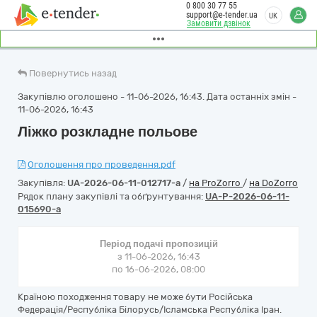
0 800 30 77 55
support@e-tender.ua
UK
Замовити дзвінок
Повернутись назад
Закупівлю оголошено - 11-06-2026, 16:43. Дата останніх змін -
11-06-2026, 16:43
Ліжко розкладне польове
Оголошення про проведення.pdf
Закупівля:
UA-2026-06-11-012717-a
/
на ProZorro
/
на DoZorro
Рядок плану закупівлі та обґрунтування:
UA-P-2026-06-11-
015690-a
Період подачі пропозицій
з 11-06-2026, 16:43
по 16-06-2026, 08:00
Країною походження товару не може бути Російська
Федерація/Республіка Білорусь/Ісламська Республіка Іран.