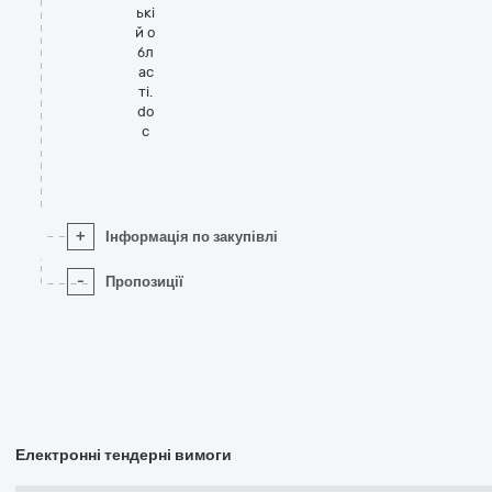
ькі
й о
бл
ас
ті.
do
c
+
Інформація по закупівлі
-
Пропозиції
Електронні тендерні вимоги