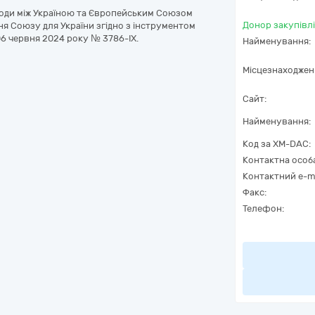
годи між Україною та Європейським Союзом
Донор закупівлі
ня Союзу для України згідно з інструментом
 06 червня 2024 року № 3786-IX.
Найменування:
Місцезнаходжен
Сайт:
Найменування:
Код за
XM-DAC
:
Контактна особ
Контактний e-ma
Факс:
Телефон: