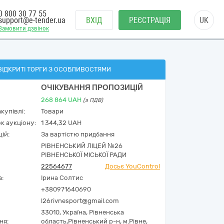
0 800 30 77 55
support@e-tender.ua
ВХІД
РЕЄСТРАЦІЯ
UK
Замовити дзвінок
ВІДКРИТІ ТОРГИ З ОСОБЛИВОСТЯМИ
ОЧІКУВАННЯ ПРОПОЗИЦІЙ
268 864
UAH
(з ПДВ)
купівлі:
Товари
к аукціону:
1 344,32 UAH
ій:
За вартістю придбання
РІВНЕНСЬКИЙ ЛІЦЕЙ №26
РІВНЕНСЬКОЇ МІСЬКОЇ РАДИ
22564677
Досьє YouControl
а:
Ірина Солтис
+380971640690
l26rivnesport@gmail.com
33010,
Україна
,
Рівненська
ня:
область,
Рівненський р-н, м.Рівне,