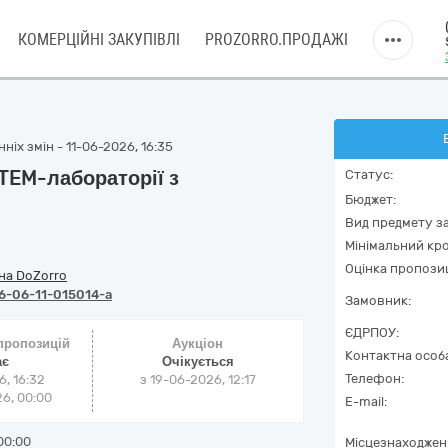
КОМЕРЦІЙНІ ЗАКУПІВЛІ
PROZORRO.ПРОДАЖІ
ніх змін - 11-06-2026, 16:35
TEM-лабораторії з
Статус:
Бюджет:
Вид предмету за
Мінімальний кро
Оцінка пропозиц
на DoZorro
6-06-11-015014-a
Замовник:
ЄДРПОУ:
 пропозицій
Аукціон
Контактна особ
ає
Очікується
Телефон:
6, 16:32
з
19-06-2026, 12:17
6, 00:00
E-mail:
00:00
Місцезнаходжен