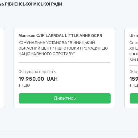
№26 РІВНЕНСЬКОЇ МІСЬКОЇ РАДИ
Манекен СЛР LAERDAL LITTLE ANNE QCPR
Шкі
КОМУНАЛЬНА УСТАНОВА "ВІННИЦЬКИЙ
Спец
ОБЛАСНИЙ ЦЕНТР ПІДГОТОВКИ ГРОМАДЯН ДО
Хо 
НАЦІОНАЛЬНОГО СПРОТИВУ"
англ
Киє
Очікувана вартість
Очік
19 950,00 UAH
15
з ПДВ
з П
Дивитись