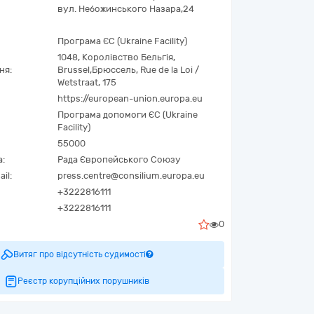
вул. Небожинського Назара,24
Програма ЄС (Ukraine Facility)
1048
,
Королівство Бельгія
,
ня:
Brussel
,
Брюссель
,
Rue de la Loi /
Wetstraat, 175
https://european-union.europa.eu
Програма допомоги ЄС (Ukraine
Facility)
55000
а:
Рада Європейського Союзу
il:
press.centre@consilium.europa.eu
+3222816111
+3222816111
0
Витяг про відсутність судимості
Реєстр корупційних порушників