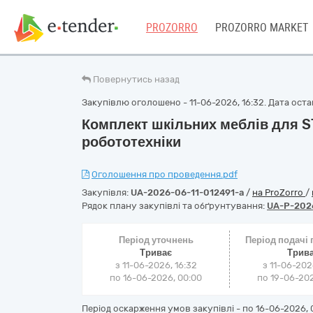
PROZORRO
PROZORRO MARKET
Повернутись назад
Закупівлю оголошено - 11-06-2026, 16:32. Дата остан
Комплект шкільних меблів для S
робототехніки
Оголошення про проведення.pdf
Закупівля:
UA-2026-06-11-012491-a
/
на ProZorro
/
Рядок плану закупівлі та обґрунтування:
UA-P-202
Період уточнень
Період подачі
Триває
Трив
з 11-06-2026, 16:32
з 11-06-202
по 16-06-2026, 00:00
по 19-06-202
Період оскарження умов закупівлі - по
16-06-2026, 