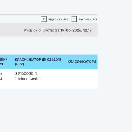
+
-
відкрити всі
закрити всі
Аукціон
очікується
з
19-06-2026, 12:17
ВКИ/
КЛАСИФІКАТОР ДК 021:2015
КЛАСИФІКАТОРИ
УГ:
(CPV)
ть
39160000-1
24
Шкільні меблі