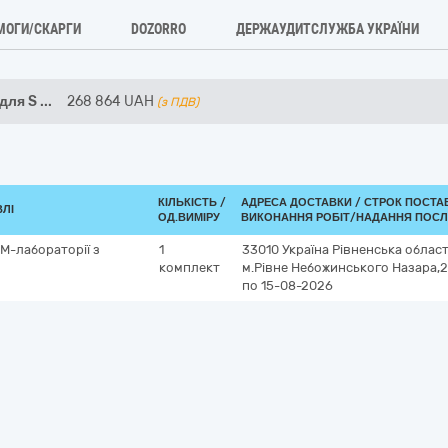
МОГИ/СКАРГИ
DOZORRO
ДЕРЖАУДИТСЛУЖБА УКРАЇНИ
для S
...
268 864
UAH
(з ПДВ)
КІЛЬКІСТЬ /
АДРЕСА ДОСТАВКИ /
СТРОК ПОСТА
ВЛІ
ОД.ВИМІРУ
ВИКОНАННЯ РОБІТ/НАДАННЯ ПОСЛ
M-лабораторії з
1
33010
Україна
Рівненська облас
комплект
м.Рівне
Небожинського Назара,
по 15-08-2026