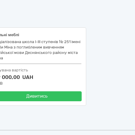
льні меблі
іалізована школа І-ІІІ ступенів № 251 імені
Ши Міна з поглибленим вивченням
ійської мови Деснянського району міста
ва
увана вартість
9 000,00 UAH
ДВ
Дивитись