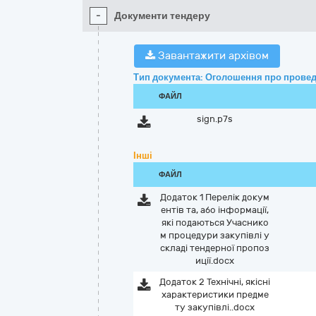
-
Документи тендеру
Завантажити архівом
Тип документа: Оголошення про провед
ФАЙЛ
sign.p7s
Інші
ФАЙЛ
Додаток 1 Перелік докум
ентів та, або інформації,
які подаються Учаснико
м процедури закупівлі у
складі тендерної пропоз
иції.docx
Додаток 2 Технічні, якісні
характеристики предме
ту закупівлі..docx