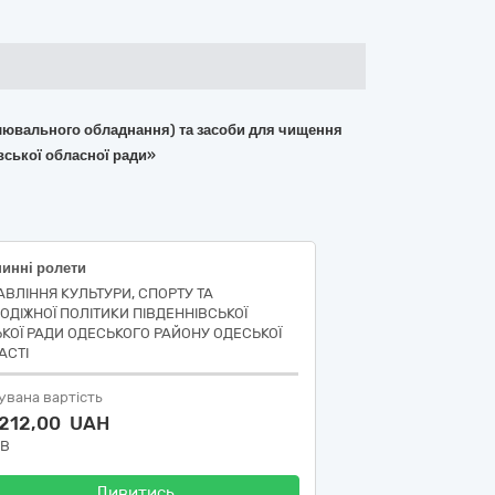
вітлювального обладнання) та засоби для чищення
вської обласної ради»
нинні ролети
АВЛІННЯ КУЛЬТУРИ, СПОРТУ ТА
ОДІЖНОЇ ПОЛІТИКИ ПІВДЕННІВСЬКОЇ
ЬКОЇ РАДИ ОДЕСЬКОГО РАЙОНУ ОДЕСЬКОЇ
АСТІ
увана вартість
 212,00 UAH
ДВ
Дивитись