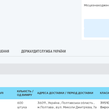
Місцезнаходжен
ШЕННЯ
ДЕРЖАУДИТСЛУЖБА УКРАЇНИ
КІЛЬКІСТЬ /
ВЛІ
АДРЕСА ДОСТАВКИ / ПЕРІОД ДОСТАВКИ
КЛАСИ
ОД.ВИМІРУ
600
36011
,
Україна
,
Полтавська область
,
3951
штука
м.Полтава
,
вул. Миколи Дмитрієва, 7а
Виро