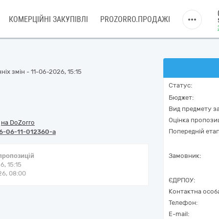
КОМЕРЦІЙНІ ЗАКУПІВЛІ
PROZORRO.ПРОДАЖІ
іх змін - 11-06-2026, 15:15
Статус:
Бюджет:
Вид предмету за
Оцінка пропозиц
/
на DoZorro
Попередній етап
6-06-11-012360-a
 пропозицій
Замовник:
6, 15:15
6, 08:00
ЄДРПОУ:
Контактна особ
Телефон:
E-mail: