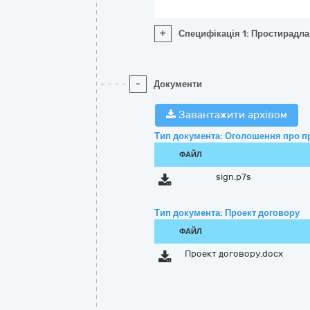
+
Специфікація 1: Простирадла
-
Документи
Завантажити архівом
Тип документа: Оголошення про п
ФАЙЛ
sign.p7s
Тип документа: Проект договору
ФАЙЛ
Проект договору.docx