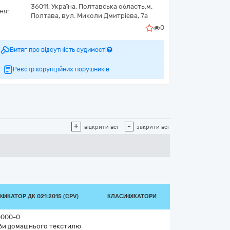
36011,
Україна
,
Полтавська область,
м.
ня:
Полтава,
вул. Миколи Дмитрієва, 7а
0
Витяг про відсутність судимості
Реєстр корупційних порушників
+
-
відкрити всі
закрити всі
ФІКАТОР ДК 021:2015 (CPV)
КЛАСИФІКАТОРИ
0000-0
би домашнього текстилю