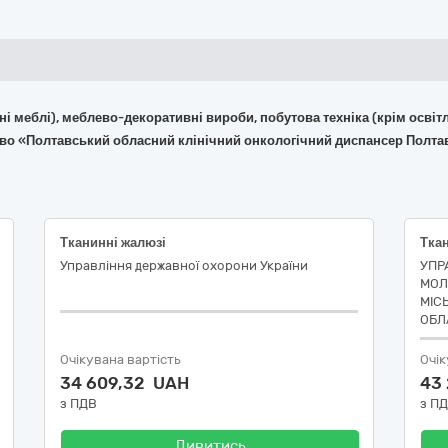
фісні меблі), меблево-декоративні вироби, побутова техніка (крім ос
тво «Полтавський обласний клінічний онкологічний диспансер Полта
Тканинні жалюзі
Тка
Управління державної охорони України
УПР
МОЛ
МІС
ОБЛ
Очікувана вартість
Очік
34 609,32 UAH
43
з ПДВ
з П
Дивитись