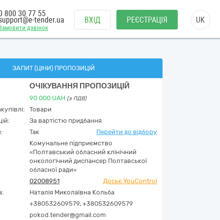
0 800 30 77 55
support@e-tender.ua
ВХІД
РЕЄСТРАЦІЯ
UK
Замовити дзвінок
ЗАПИТ (ЦІНИ) ПРОПОЗИЦІЙ
ОЧІКУВАННЯ ПРОПОЗИЦІЙ
90 000
UAH
(з ПДВ)
купівлі:
Товари
ій:
За вартістю придбання
:
Так
Перейти до відбору
Комунальне підприємство
«Полтавський обласний клінічний
онкологічний диспансер Полтавської
обласної ради»
02008951
Досьє YouControl
а:
Наталія Миколаївна Кольба
+380532609579, +380532609579
pokod.tender@gmail.com