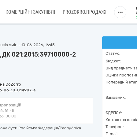
КОМЕРЦІЙНІ ЗАКУПІВЛІ
PROZORRO.ПРОДАЖІ
ніх змін - 10-06-2026, 16:45
 ДК 021:2015:39710000-2
Статус:
Бюджет:
Вид предмету за
Оцінка пропозиц
Попередній етап
на DoZorro
6-06-10-014907-a
Замовник:
 пропозицій
6, 16:45
ЄДРПОУ:
6, 00:00
Контактна особ
Телефон:
же бути Російська Федерація/Республіка
E-mail: