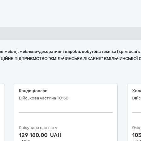
фісні меблі), меблево-декоративні вироби, побутова техніка (крім ос
МЕРЦІЙНЕ ПІДПРИЄМСТВО "ЄМІЛЬЧИНСЬКА ЛІКАРНЯ" ЄМІЛЬЧИНСЬКО
Кондиціонери
Військова частина Т0150
Війс
Очікувана вартість
Очік
129 180,00 UAH
10