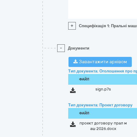
+
Специфікація 1: Пральні ма
-
Документи
Завантажити архівом
Тип документа: Оголошення про п
ФАЙЛ
sign.p7s
Тип документа: Проект договору
ФАЙЛ
проект договору прал м
аш 2026.docx