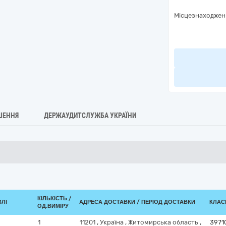
Місцезнаходжен
ШЕННЯ
ДЕРЖАУДИТСЛУЖБА УКРАЇНИ
КІЛЬКІСТЬ /
ВЛІ
АДРЕСА ДОСТАВКИ / ПЕРІОД ДОСТАВКИ
КЛАСИ
ОД.ВИМІРУ
1
11201
,
Україна
,
Житомирська область
,
3971