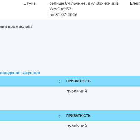
штука
селище Ємільчине
,
вул.Захисників
Елек
України,133
по 31-07-2026
шини промислові
роведення закупівлі
ПРИВАТНІСТЬ
публічний
ПРИВАТНІСТЬ
публічний