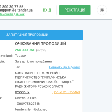
0 800 30 77 55
support@e-tender.ua
ВХІД
РЕЄСТРАЦІЯ
UK
Замовити дзвінок
ЗАПИТ (ЦІНИ) ПРОПОЗИЦІЙ
ОЧІКУВАННЯ ПРОПОЗИЦІЙ
250 000
UAH
(з ПДВ)
купівлі:
Товари
ій:
За вартістю придбання
:
Так
Перейти до відбору
КОМУНАЛЬНЕ НЕКОМЕРЦІЙНЕ
ПІДПРИЄМСТВО "ЄМІЛЬЧИНСЬКА
ЛІКАРНЯ" ЄМІЛЬЧИНСЬКОЇ СЕЛИЩНОЇ
РАДИ ЖИТОМИРСЬКОЇ ОБЛАСТІ
01991659
Досьє YouControl
а:
Світлана Піка
+380973827518
tendercrlem@ukr.net