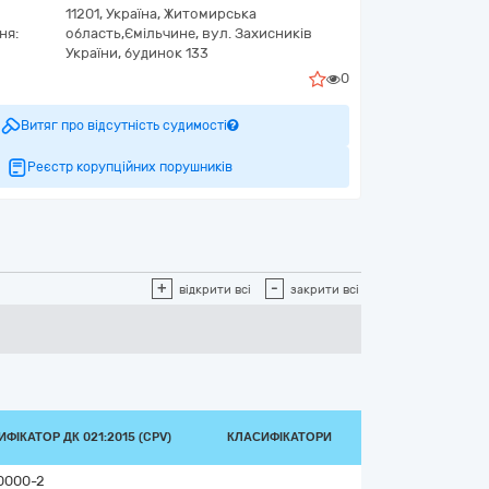
11201,
Україна
,
Житомирська
ня:
область,
Ємільчине,
вул. Захисників
України, будинок 133
0
Витяг про відсутність судимості
Реєстр корупційних порушників
+
-
відкрити всі
закрити всі
ФІКАТОР ДК 021:2015 (CPV)
КЛАСИФІКАТОРИ
0000-2