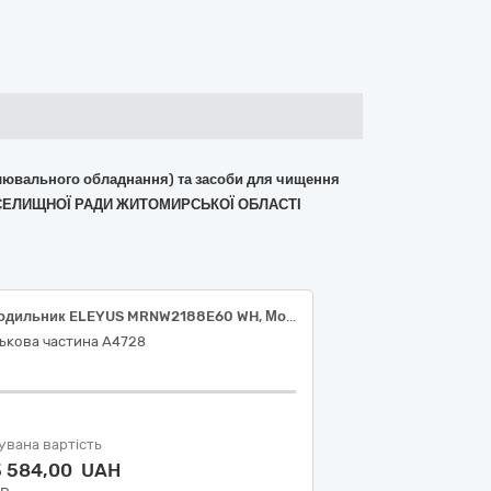
вітлювального обладнання) та засоби для чищення
Ї СЕЛИЩНОЇ РАДИ ЖИТОМИРСЬКОЇ ОБЛАСТІ
Холодильник ELEYUS MRNW2188E60 WH, Морозильна скриня Gorenje FH30EAW
ькова частина А4728
увана вартість
3 584,00 UAH