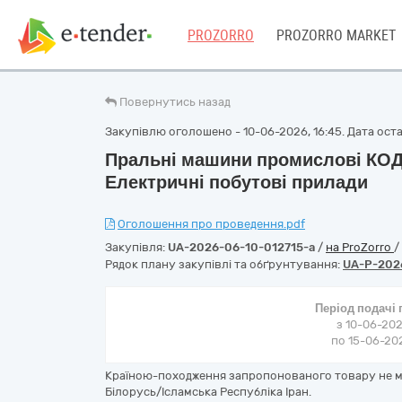
PROZORRO
PROZORRO MARKET
Повернутись назад
Закупівлю оголошено - 10-06-2026, 16:45. Дата остан
Пральні машини промислові КОД
Електричні побутові прилади
Оголошення про проведення.pdf
Закупівля:
UA-2026-06-10-012715-a
/
на ProZorro
/
Рядок плану закупівлі та обґрунтування:
UA-P-202
Період подачі
з 10-06-202
по 15-06-202
Країною-походження запропонованого товару не мо
Білорусь/Ісламська Республіка Іран.