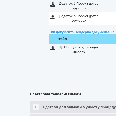
Додаток 6 Проєкт догов
ору.docx
Додаток 6 Проєкт догов
ору.docx
Тип документа: Тендерна документація
ФАЙЛ
ТД Продукція для чищен
ня.docx
Електронні тендерні вимоги
+
Підстави для відмови в участі у процеду