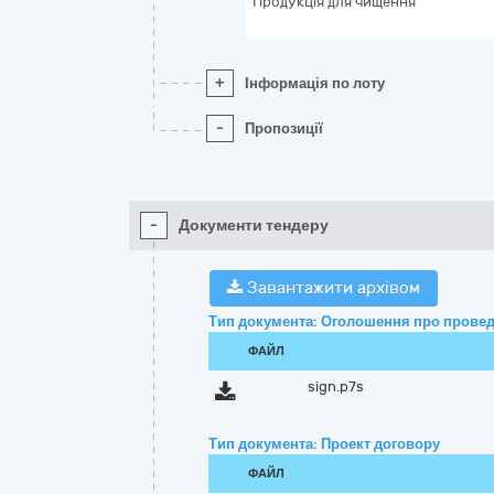
Продукція для чищення
+
Інформація по лоту
-
Пропозиції
-
Документи тендеру
Завантажити архівом
Тип документа: Оголошення про провед
ФАЙЛ
sign.p7s
Тип документа: Проект договору
ФАЙЛ