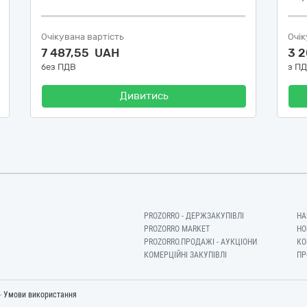
Очікувана вартість
Очік
7 487,55 UAH
3 
без ПДВ
з П
Дивитись
PROZORRO - ДЕРЖЗАКУПІВЛІ
НА
PROZORRO MARKET
НО
PROZORRO.ПРОДАЖІ - АУКЦІОНИ
КО
КОМЕРЦІЙНІ ЗАКУПІВЛІ
ПР
-
Умови використання