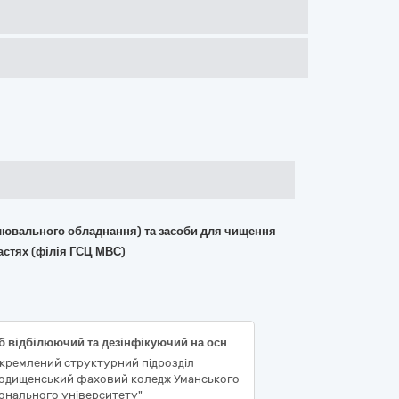
вітлювального обладнання) та засоби для чищення
астях (філія ГСЦ МВС)
Засіб відбілюючий та дезінфікуючий на основі хлору («Білизна»)
окремлений структурний підрозділ
родищенський фаховий коледж Уманського
онального університету"