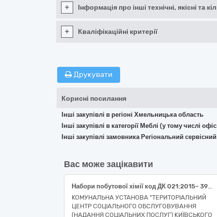
+
Інформація про інші технічні, якісні та 
+
Кваліфікаційні критерії
Друкувати
Корисні посилання
Інші закупівлі в регіоні Хмельницька область
Інші закупівлі в категорії Меблі (у тому числі о
Інші закупівлі замовника Регіональний сервісни
Вас може зацікавити
Набори побутової хімії код ДК 021:2015– 39830000-9 Продукція для чищення (39831000-6 Засоби для прання і миття)
КОМУНАЛЬНА УСТАНОВА "ТЕРИТОРІАЛЬНИЙ
ЦЕНТР СОЦІАЛЬНОГО ОБСЛУГОВУВАННЯ
(НАДАННЯ СОЦІАЛЬНИХ ПОСЛУГ) КИЇВСЬКОГО