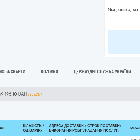
Місцезнаходжен
МОГИ/СКАРГИ
DOZORRO
ДЕРЖАУДИТСЛУЖБА УКРАЇНИ
69 196,10
UAH
(з ПДВ)
КІЛЬКІСТЬ /
АДРЕСА ДОСТАВКИ /
СТРОК ПОСТАВКИ/
ВЛІ
КЛАСИ
ОД.ВИМІРУ
ВИКОНАННЯ РОБІТ/НАДАННЯ ПОСЛУГ: