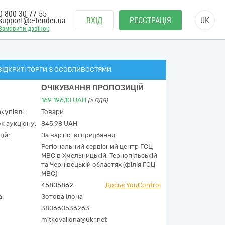
0 800 30 77 55
support@e-tender.ua
ВХІД
РЕЄСТРАЦІЯ
UK
Замовити дзвінок
ВІДКРИТІ ТОРГИ З ОСОБЛИВОСТЯМИ
ОЧІКУВАННЯ ПРОПОЗИЦІЙ
169 196,10
UAH
(з ПДВ)
купівлі:
Товари
к аукціону:
845,98 UAH
ій:
За вартістю придбання
Регіональний сервісний центр ГСЦ
МВС в Хмельницькій, Тернопільській
та Чернівецькій областях (філія ГСЦ
МВС)
45805862
Досьє YouControl
а:
Зотова Ілона
380660536263
mitkovailona@ukr.net