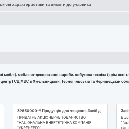
кількісні характеристики та вимоги до учасника
фісні меблі), меблево-декоративні вироби, побутова техніка (крім ос
й центр ГСЦ МВС в Хмельницькій, Тернопільській та Чернівецькій обл
39830000-9 Продукція для чищення Засіб для чищення кавомашин (Південне ТУОМ)
ПРИВАТНЕ АКЦІОНЕРНЕ ТОВАРИСТВО
Від
"НАЦІОНАЛЬНА ЕНЕРГЕТИЧНА КОМПАНІЯ
"Го
"УКРЕНЕРГО"
наці