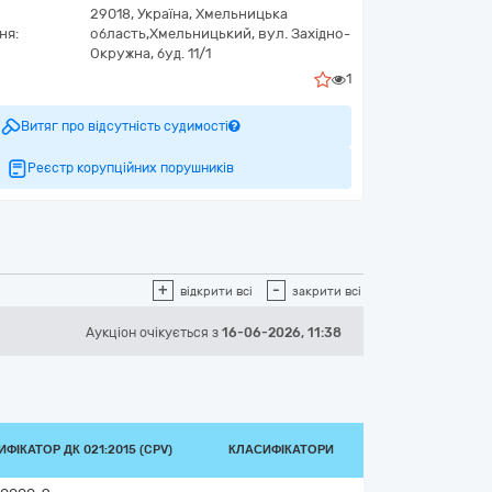
29018,
Україна
,
Хмельницька
ня:
область,
Хмельницький,
вул. Західно-
Окружна, буд. 11/1
1
Витяг про відсутність судимості
Реєстр корупційних порушників
+
-
відкрити всі
закрити всі
Аукціон
очікується
з
16-06-2026, 11:38
ФІКАТОР ДК 021:2015 (CPV)
КЛАСИФІКАТОРИ