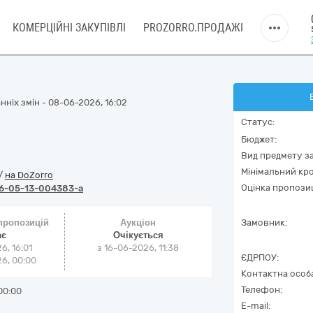
КОМЕРЦІЙНІ ЗАКУПІВЛІ
PROZORRO.ПРОДАЖІ
нніх змін - 08-06-2026, 16:02
Статус:
Бюджет:
Вид предмету за
Мінімальний кро
/
на DoZorro
Оцінка пропозиц
6-05-13-004383-a
 пропозицій
Аукціон
Замовник:
ає
Очікується
6, 16:01
з
16-06-2026, 11:38
ЄДРПОУ:
6, 00:00
Контактна особ
Телефон:
00:00
E-mail: