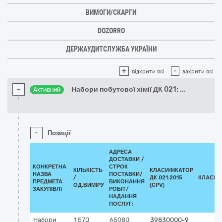
ВИМОГИ/СКАРГИ
DOZORRO
ДЕРЖАУДИТСЛУЖБА УКРАЇНИ
+
-
відкрити всі
закрити всі
-
Набори побутової хімії ДК 021:
...
Активний
-
Позиції
АДРЕСА
ДОСТАВКИ /
КОНКРЕТНА
СТРОК
КІЛЬКІСТЬ
КЛАСИФІКАТОР
НАЗВА
ПОСТАВКИ/
/
ДК 021:2015
КЛАСИФ
ПРЕДМЕТА
ВИКОНАННЯ
ОД.ВИМІРУ
(CPV)
ЗАКУПІВЛІ
РОБІТ/
НАДАННЯ
ПОСЛУГ:
Набори
1 570
65080
39830000-9