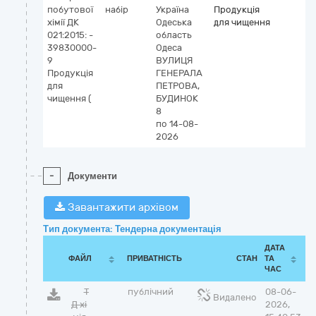
побутової
набір
Україна
Продукція
хімії ДК
Одеська
для чищення
021:2015: -
область
39830000-
Одеса
9
ВУЛИЦЯ
Продукція
ГЕНЕРАЛА
для
ПЕТРОВА,
чищення (
БУДИНОК
8
по 14-08-
2026
-
Документи
Завантажити архівом
Тип документа: Тендерна документація
ДАТА
ФАЙЛ
ПРИВАТНІСТЬ
СТАН
ТА
ЧАС
Т
публічний
08-06-
Видалено
Д хі
2026,