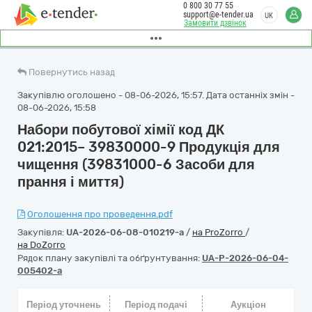
0 800 30 77 55
support@e-tender.ua
UK
Замовити дзвінок
Повернутись назад
Закупівлю оголошено - 08-06-2026, 15:57. Дата останніх змін -
08-06-2026, 15:58
Набори побутової хімії код ДК
021:2015– 39830000-9 Продукція для
чищення (39831000-6 Засоби для
прання і миття)
Оголошення про проведення.pdf
Закупівля:
UA-2026-06-08-010219-a
/
на ProZorro
/
на DoZorro
Рядок плану закупівлі та обґрунтування:
UA-P-2026-06-04-
005402-a
Період уточнень
Період подачі
Аукціон