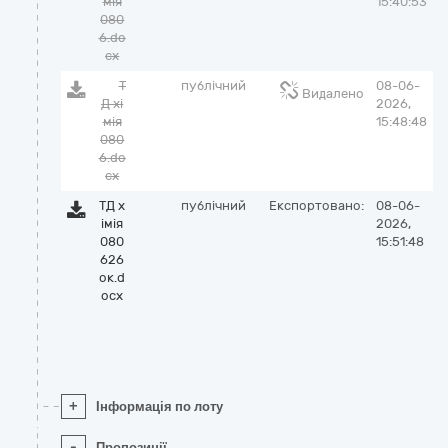
мія
15:40:53
080
6.do
cx
Т
публічний
08-06-
Видалено
Д хі
2026,
мія
15:48:48
080
6.do
cx
ТД х
публічний
Експортовано:
08-06-
імія
2026,
080
15:51:48
626
ок.d
ocx
+
Інформація по лоту
-
Пропозиції