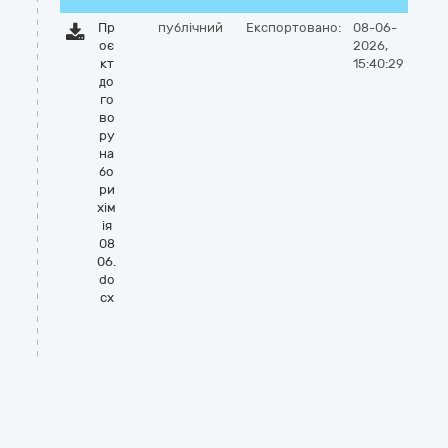
Пр
публічний
Експортовано:
08-06-
оє
2026,
кт
15:40:29
до
го
во
ру
на
бо
ри
хім
ія
08
06.
do
cx