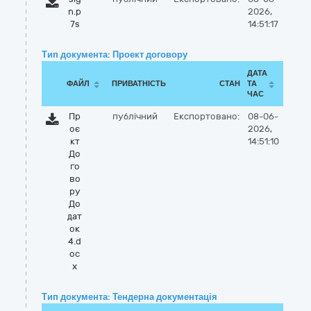
n.p
2026,
7s
14:51:17
Тип документа: Проект договору
ДАТА
ФАЙЛ
ПРИВАТНІСТЬ
СТАН
ТА
ЧАС
Пр
публічний
Експортовано:
08-06-
оє
2026,
кт
14:51:10
До
го
во
ру
До
дат
ок
4.d
oc
x
Тип документа: Тендерна документація