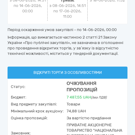
з 08-06-2026, 14:51
Триває
з
18-06-2026, 11:52
по 14-06-2026,
з 08-06-2026, 14:51
00:00
по 17-06-2026,
11:00
Період оскарження умов закупівлі - по
14-06-2026, 00:00
Інформація, що вимагається частиною 2 статті 21 Закону
України «Про публічні закупівлі», не зазначена в оголошенні
про проведення відкритих торгів, у зв’язку із відсутністю
технічної можливості, міститься у тендерній документації.
ВІДКРИТІ ТОРГИ З ОСОБЛИВОСТЯМИ
ОЧІКУВАННЯ
Статус:
ПРОПОЗИЦІЙ
Бюджет:
7 487,55
UAH
(без ПДВ)
Вид предмету закупівлі:
Товари
Мінімальний крок аукціону:
74,88 UAH
Оцінка пропозицій:
За вартістю придбання
ПРИВАТНЕ АКЦІОНЕРНЕ
ТОВАРИСТВО "НАЦІОНАЛЬНА
Замовник: