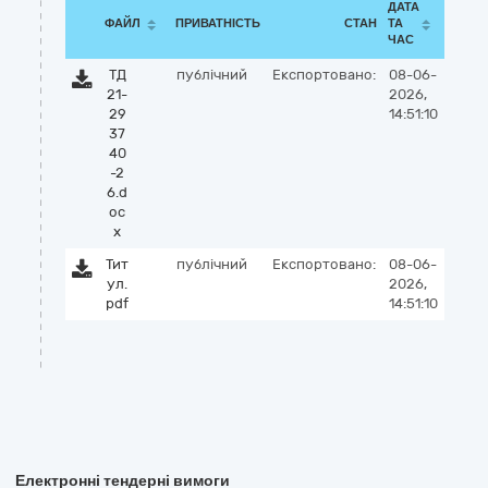
ДАТА
ФАЙЛ
ПРИВАТНІСТЬ
СТАН
ТА
ЧАС
ТД
публічний
Експортовано:
08-06-
21-
2026,
29
14:51:10
37
40
-2
6.d
oc
x
Тит
публічний
Експортовано:
08-06-
ул.
2026,
pdf
14:51:10
Електронні тендерні вимоги