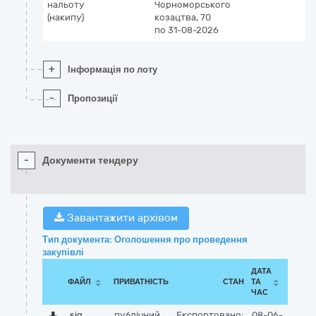
нальоту
Чорноморського
(накипу)
козацтва, 70
по 31-08-2026
+
Інформація по лоту
-
Пропозиції
-
Документи тендеру
Завантажити архівом
Тип документа: Оголошення про проведення
закупівлі
ДАТА
ФАЙЛ
ПРИВАТНІСТЬ
СТАН
ТА
ЧАС
sig
публічний
Експортовано:
08-06-