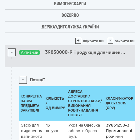
ВИМОГИ/СКАРГИ
DOZORRO
ДЕРЖАУДИТСЛУЖБА УКРАЇНИ
+
-
відкрити всі
закрити всі
-
39830000-9 Продукція для чищен
...
Активний
-
Позиції
АДРЕСА
КОНКРЕТНА
ДОСТАВКИ /
КІЛЬКІСТЬ
КЛАСИФІКАТОР
НАЗВА
СТРОК ПОСТАВКИ/
/
ДК 021:2015
К
ПРЕДМЕТА
ВИКОНАННЯ
ОД.ВИМІРУ
(CPV)
ЗАКУПІВЛІ
РОБІТ/НАДАННЯ
ПОСЛУГ:
Засіб для
13
Україна
Одеська
39831250-3
видалення
штука
область
Одеса
Промивальні
вапняного
вул.
розчини