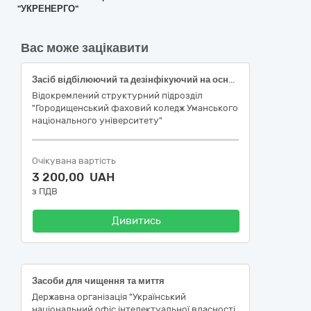
"УКРЕНЕРГО"
Вас може зацікавити
Засіб відбілюючий та дезінфікуючий на основі хлору («Білизна»)
Відокремлений структурний підрозділ
"Городищенський фаховий коледж Уманського
національного університету"
Очікувана вартість
3 200,00 UAH
з ПДВ
Дивитись
Засоби для чищення та миття
Державна організація "Український
національний офіс інтелектуальної власності