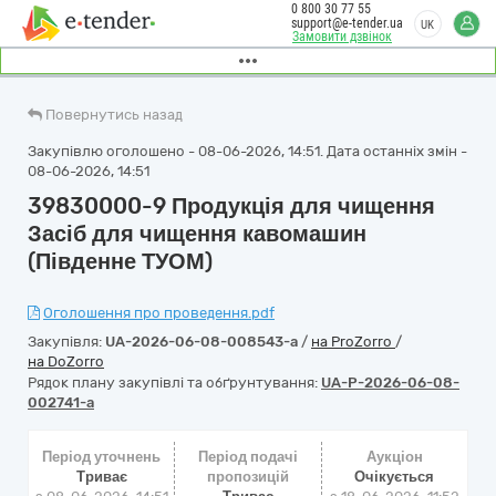
0 800 30 77 55
support@e-tender.ua
UK
Замовити дзвінок
Повернутись назад
Закупівлю оголошено - 08-06-2026, 14:51. Дата останніх змін -
08-06-2026, 14:51
39830000-9 Продукція для чищення
Засіб для чищення кавомашин
(Південне ТУОМ)
Оголошення про проведення.pdf
Закупівля:
UA-2026-06-08-008543-a
/
на ProZorro
/
на DoZorro
Рядок плану закупівлі та обґрунтування:
UA-P-2026-06-08-
002741-a
Період уточнень
Період подачі
Аукціон
Триває
пропозицій
Очікується