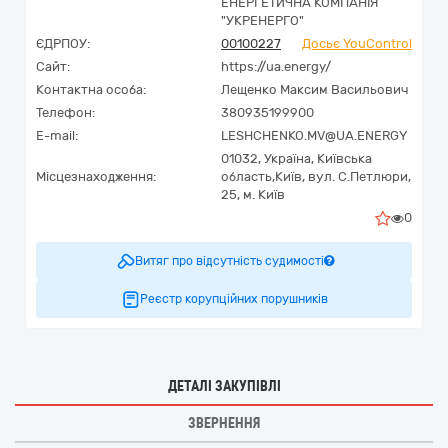
ЕНЕРГЕТИЧНА КОМПАНІЯ
"УКРЕНЕРГО"
ЄДРПОУ:
00100227
Досьє YouControl
Сайт:
https://ua.energy/
Контактна особа:
Лещенко Максим Васильович
Телефон:
380935199900
E-mail:
LESHCHENKO.MV@UA.ENERGY
01032,
Україна
,
Київська
Місцезнаходження:
область,
Київ,
вул. С.Петлюри,
25, м. Київ
0
Витяг про відсутність судимості
Реєстр корупційних порушників
ДЕТАЛІ ЗАКУПІВЛІ
ЗВЕРНЕННЯ