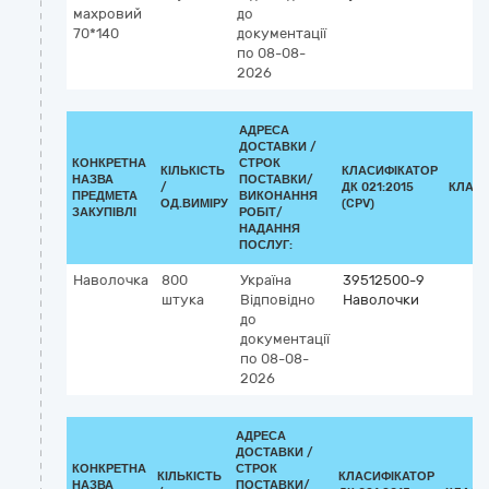
махровий
до
70*140
документації
по 08-08-
2026
АДРЕСА
ДОСТАВКИ /
КОНКРЕТНА
СТРОК
КІЛЬКІСТЬ
КЛАСИФІКАТОР
НАЗВА
ПОСТАВКИ/
/
ДК 021:2015
КЛАСИ
ПРЕДМЕТА
ВИКОНАННЯ
ОД.ВИМІРУ
(CPV)
ЗАКУПІВЛІ
РОБІТ/
НАДАННЯ
ПОСЛУГ:
Наволочка
800
Україна
39512500-9
штука
Відповідно
Наволочки
до
документації
по 08-08-
2026
АДРЕСА
ДОСТАВКИ /
КОНКРЕТНА
СТРОК
КІЛЬКІСТЬ
КЛАСИФІКАТОР
НАЗВА
ПОСТАВКИ/