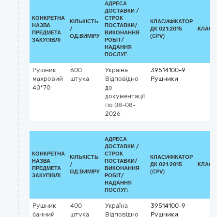
АДРЕСА
ДОСТАВКИ /
КОНКРЕТНА
СТРОК
КІЛЬКІСТЬ
КЛАСИФІКАТОР
НАЗВА
ПОСТАВКИ/
/
ДК 021:2015
КЛАСИ
ПРЕДМЕТА
ВИКОНАННЯ
ОД.ВИМІРУ
(CPV)
ЗАКУПІВЛІ
РОБІТ/
НАДАННЯ
ПОСЛУГ:
Рушник
600
Україна
39514100-9
махровий
штука
Відповідно
Рушники
40*70
до
документації
по 08-08-
2026
АДРЕСА
ДОСТАВКИ /
КОНКРЕТНА
СТРОК
КІЛЬКІСТЬ
КЛАСИФІКАТОР
НАЗВА
ПОСТАВКИ/
/
ДК 021:2015
КЛАСИ
ПРЕДМЕТА
ВИКОНАННЯ
ОД.ВИМІРУ
(CPV)
ЗАКУПІВЛІ
РОБІТ/
НАДАННЯ
ПОСЛУГ:
Рушник
400
Україна
39514100-9
банний
штука
Відповідно
Рушники