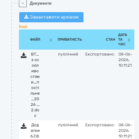
-
Документи
Завантажити архівом
Інші
ДАТА
ФАЙЛ
ПРИВАТНІСТЬ
СТАН
ТА
ЧАС
ВТ_
публічний
Експортовано:
08-06-
з ос
2026,
обл
10:11:21
иво
стям
и_п
ості
льне
_20
26 _
2.do
c
Дод
публічний
Експортовано:
08-06-
атки
2026,
6,7,8.
10:11:21