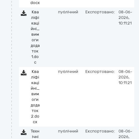
docx
Ква
публічний
Експортовано:
08-06-
ліфі
2026,
каці
10:11:21
йні_
вим
оги
дода
ток
1.do
c
Ква
публічний
Експортовано:
08-06-
ліфі
2026,
каці
10:11:21
йні_
вим
оги
дода
ток
2.do
cx
Техн
публічний
Експортовано:
08-06-
ічні
2026,