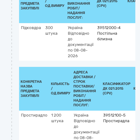
/
ДК 021:2015
КЛАСИ
ПРЕДМЕТА
ВИКОНАННЯ
ОД.ВИМІРУ
(CPV)
ЗАКУПІВЛІ
РОБІТ/
НАДАННЯ
ПОСЛУГ:
Підковдра
300
Україна
39512000-4
штука
Відповідно
Постільна
до
білизна
документації
по 08-08-
2026
АДРЕСА
ДОСТАВКИ /
КОНКРЕТНА
СТРОК
КІЛЬКІСТЬ
КЛАСИФІКАТОР
НАЗВА
ПОСТАВКИ/
/
ДК 021:2015
КЛ
ПРЕДМЕТА
ВИКОНАННЯ
ОД.ВИМІРУ
(CPV)
ЗАКУПІВЛІ
РОБІТ/
НАДАННЯ
ПОСЛУГ:
Простирадло
1 200
Україна
39512100-5
штука
Відповідно
Простирадла
до
документації
по 08-08-