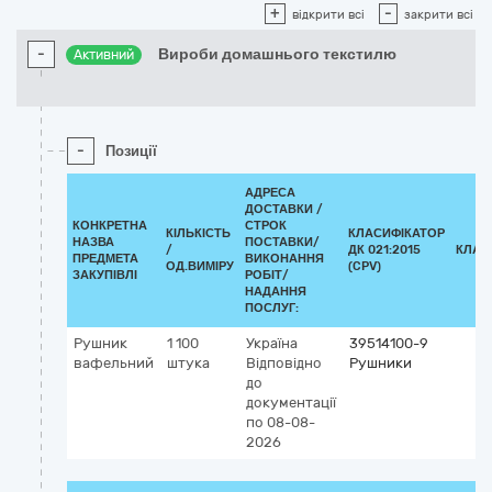
+
-
відкрити всі
закрити всі
-
Вироби домашнього текстилю
Активний
-
Позиції
АДРЕСА
ДОСТАВКИ /
КОНКРЕТНА
СТРОК
КІЛЬКІСТЬ
КЛАСИФІКАТОР
НАЗВА
ПОСТАВКИ/
/
ДК 021:2015
КЛАС
ПРЕДМЕТА
ВИКОНАННЯ
ОД.ВИМІРУ
(CPV)
ЗАКУПІВЛІ
РОБІТ/
НАДАННЯ
ПОСЛУГ:
Рушник
1 100
Україна
39514100-9
вафельний
штука
Відповідно
Рушники
до
документації
по 08-08-
2026