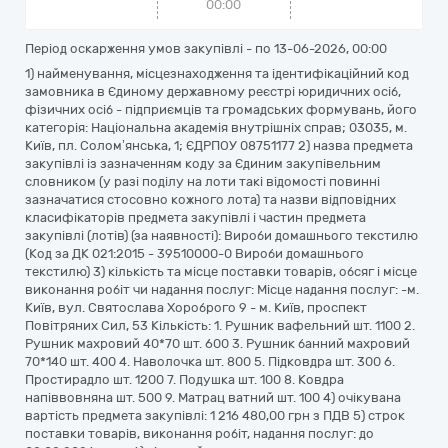
00:00
Період оскарження умов закупівлі - по
13-06-2026, 00:00
1) найменування, місцезнаходження та ідентифікаційний код
замовника в Єдиному державному реєстрі юридичних осіб,
фізичних осіб - підприємців та громадських формувань, його
категорія: Національна академія внутрішніх справ; 03035, м.
Київ, пл. Солом’янська, 1; ЄДРПОУ 08751177 2) назва предмета
закупівлі із зазначенням коду за Єдиним закупівельним
словником (у разі поділу на лоти такі відомості повинні
зазначатися стосовно кожного лота) та назви відповідних
класифікаторів предмета закупівлі і частин предмета
закупівлі (лотів) (за наявності): Вироби домашнього текстилю
(Код за ДК 021:2015 - 39510000-0 Вироби домашнього
текстилю) 3) кількість та місце поставки товарів, обсяг і місце
виконання робіт чи надання послуг: Місце надання послуг: -м.
Київ, вул. Святослава Хороброго 9 - м. Київ, проспект
Повітряних Сил, 53 Кількість: 1. Рушник вафельний шт. 1100 2.
Рушник махровий 40*70 шт. 600 3. Рушник банний махровий
70*140 шт. 400 4. Наволочка шт. 800 5. Підковдра шт. 300 6.
Простирадло шт. 1200 7. Подушка шт. 100 8. Ковдра
напіввовняна шт. 500 9. Матрац ватний шт. 100 4) очікувана
вартість предмета закупівлі: 1 216 480,00 грн з ПДВ 5) строк
поставки товарів, виконання робіт, надання послуг: до