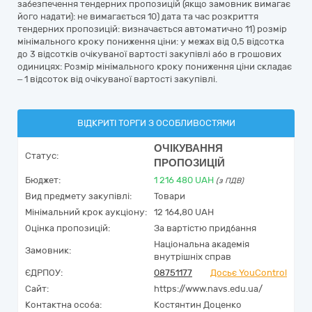
забезпечення тендерних пропозицій (якщо замовник вимагає
його надати): не вимагається 10) дата та час розкриття
тендерних пропозицій: визначається автоматично 11) розмір
мінімального кроку пониження ціни: у межах від 0,5 відсотка
до 3 відсотків очікуваної вартості закупівлі або в грошових
одиницях: Розмір мінімального кроку пониження ціни складає
– 1 відсоток від очікуваної вартості закупівлі.
ВІДКРИТІ ТОРГИ З ОСОБЛИВОСТЯМИ
ОЧІКУВАННЯ
Статус:
ПРОПОЗИЦІЙ
Бюджет:
1 216 480
UAH
(з ПДВ)
Вид предмету закупівлі:
Товари
Мінімальний крок аукціону:
12 164,80 UAH
Оцінка пропозицій:
За вартістю придбання
Національна академія
Замовник:
внутрішніх справ
ЄДРПОУ:
08751177
Досьє YouControl
Сайт:
https://www.navs.edu.ua/
Контактна особа:
Костянтин Доценко