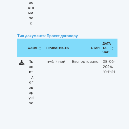
во
стя
ми.
do
c
Тип документа: Проект договору
ДАТА
ФАЙЛ
ПРИВАТНІСТЬ
СТАН
ТА
ЧАС
Пр
публічний
Експортовано:
08-06-
ое
2026,
кт
10:11:21
_д
ог
ов
ор
у.d
oc