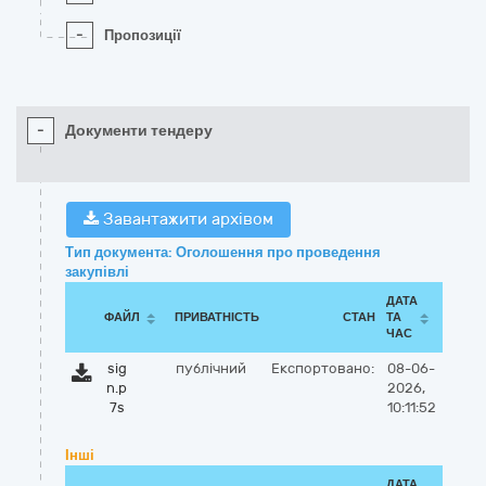
-
Пропозиції
-
Документи тендеру
Завантажити архівом
Тип документа: Оголошення про проведення
закупівлі
ДАТА
ФАЙЛ
ПРИВАТНІСТЬ
СТАН
ТА
ЧАС
sig
публічний
Експортовано:
08-06-
n.p
2026,
7s
10:11:52
Інші
ДАТА