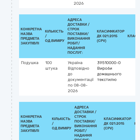
2026
АДРЕСА
ДОСТАВКИ /
КОНКРЕТНА
СТРОК
КІЛЬКІСТЬ
КЛАСИФІКАТОР
НАЗВА
ПОСТАВКИ/
/
ДК 021:2015
КЛАСИ
ПРЕДМЕТА
ВИКОНАННЯ
ОД.ВИМІРУ
(CPV)
ЗАКУПІВЛІ
РОБІТ/
НАДАННЯ
ПОСЛУГ:
Подушка
100
Україна
39510000-0
штука
Відповідно
Вироби
до
домашнього
документації
текстилю
по 08-08-
2026
АДРЕСА
ДОСТАВКИ /
КОНКРЕТНА
СТРОК
КІЛЬКІСТЬ
КЛАСИФІКАТОР
НАЗВА
ПОСТАВКИ/
/
ДК 021:2015
КЛ
ПРЕДМЕТА
ВИКОНАННЯ
ОД.ВИМІРУ
(CPV)
ЗАКУПІВЛІ
РОБІТ/
НАДАННЯ