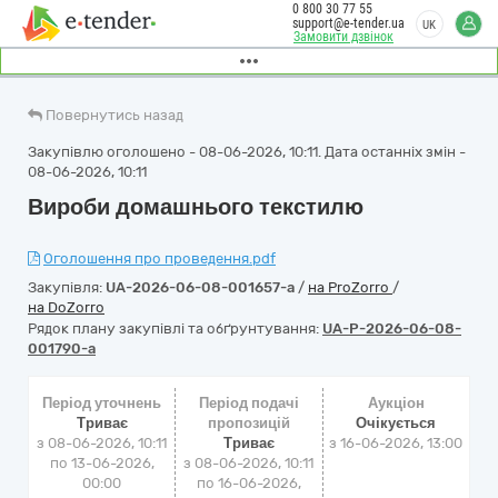
0 800 30 77 55
support@e-tender.ua
UK
Замовити дзвінок
Повернутись назад
Закупівлю оголошено - 08-06-2026, 10:11. Дата останніх змін -
08-06-2026, 10:11
Вироби домашнього текстилю
Оголошення про проведення.pdf
Закупівля:
UA-2026-06-08-001657-a
/
на ProZorro
/
на DoZorro
Рядок плану закупівлі та обґрунтування:
UA-P-2026-06-08-
001790-a
Період уточнень
Період подачі
Аукціон
Триває
пропозицій
Очікується
з 08-06-2026, 10:11
Триває
з
16-06-2026, 13:00
по 13-06-2026,
з 08-06-2026, 10:11
00:00
по 16-06-2026,