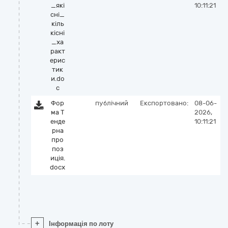
_які
10:11:21
сні_
кіль
кісні
_ха
ракт
ерис
тик
и.do
c
Фор
публічний
Експортовано:
08-06-
ма Т
2026,
енде
10:11:21
рна
про
поз
иція.
docx
+
Інформація по лоту