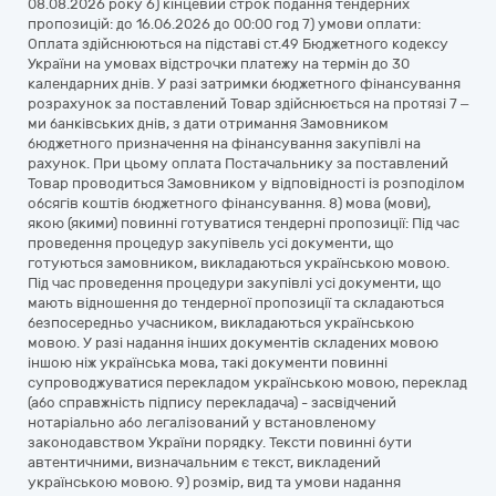
08.08.2026 року 6) кінцевий строк подання тендерних
пропозицій: до 16.06.2026 до 00:00 год 7) умови оплати:
Оплата здійснюються на підставі ст.49 Бюджетного кодексу
України на умовах відстрочки платежу на термін до 30
календарних днів. У разі затримки бюджетного фінансування
розрахунок за поставлений Товар здійснюється на протязі 7 –
ми банківських днів, з дати отримання Замовником
бюджетного призначення на фінансування закупівлі на
рахунок. При цьому оплата Постачальнику за поставлений
Товар проводиться Замовником у відповідності із розподілом
обсягів коштів бюджетного фінансування. 8) мова (мови),
якою (якими) повинні готуватися тендерні пропозиції: Під час
проведення процедур закупівель усі документи, що
готуються замовником, викладаються українською мовою.
Під час проведення процедури закупівлі усі документи, що
мають відношення до тендерної пропозиції та складаються
безпосередньо учасником, викладаються українською
мовою. У разі надання інших документів складених мовою
іншою ніж українська мова, такі документи повинні
супроводжуватися перекладом українською мовою, переклад
(або справжність підпису перекладача) - засвідчений
нотаріально або легалізований у встановленому
законодавством України порядку. Тексти повинні бути
автентичними, визначальним є текст, викладений
українською мовою. 9) розмір, вид та умови надання