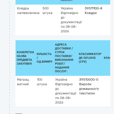
ПОСЛУГ:
Ковдра
500
Україна
39511100-8
напіввовняна
штука
Відповідно
Ковдри
до
документації
по 08-08-
2026
АДРЕСА
ДОСТАВКИ /
КОНКРЕТНА
СТРОК
КІЛЬКІСТЬ
КЛАСИФІКАТОР
НАЗВА
ПОСТАВКИ/
/
ДК 021:2015
КЛАСИ
ПРЕДМЕТА
ВИКОНАННЯ
ОД.ВИМІРУ
(CPV)
ЗАКУПІВЛІ
РОБІТ/
НАДАННЯ
ПОСЛУГ:
Матрац
100
Україна
39510000-0
ватний
штука
Відповідно
Вироби
до
домашнього
документації
текстилю
по 08-08-
2026