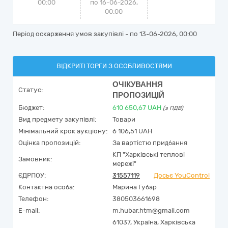
00:00
по 16-06-2026,
00:00
Період оскарження умов закупівлі - по
13-06-2026, 00:00
ВІДКРИТІ ТОРГИ З ОСОБЛИВОСТЯМИ
ОЧІКУВАННЯ
Статус:
ПРОПОЗИЦІЙ
Бюджет:
610 650,67
UAH
(з ПДВ)
Вид предмету закупівлі:
Товари
Мінімальний крок аукціону:
6 106,51 UAH
Оцінка пропозицій:
За вартістю придбання
КП "Харківські теплові
Замовник:
мережі"
ЄДРПОУ:
31557119
Досьє YouControl
Контактна особа:
Марина Губар
Телефон:
380503661698
E-mail:
m.hubar.htm@gmail.com
61037,
Україна
,
Харківська