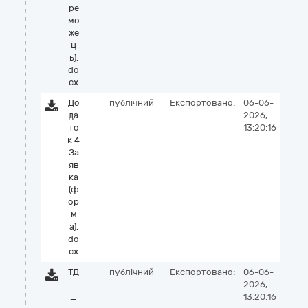
ре
мо
же
ц
ь).
do
cx
До
публічний
Експортовано:
06-06-
да
2026,
то
13:20:16
к 4
За
яв
ка
(ф
ор
м
а).
do
cx
ТД
публічний
Експортовано:
06-06-
__
2026,
_
13:20:16