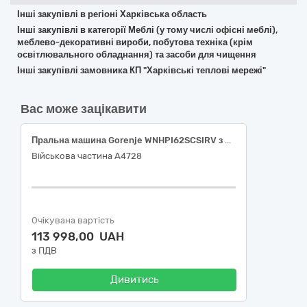
Інші закупівлі в регіоні Харківська область
Інші закупівлі в категорії Меблі (у тому числі офісні меблі),
меблево-декоративні вироби, побутова техніка (крім
освітлювального обладнання) та засоби для чищення
Інші закупівлі замовника КП "Харківські теплові мережі"
Вас може зацікавити
Пральна машина Gorenje WNHPI62SCSIRV з баком, Сушильна машина Gorenje D2HNE7E
Військова частина А4728
Очікувана вартість
113 998,00 UAH
з ПДВ
Дивитись