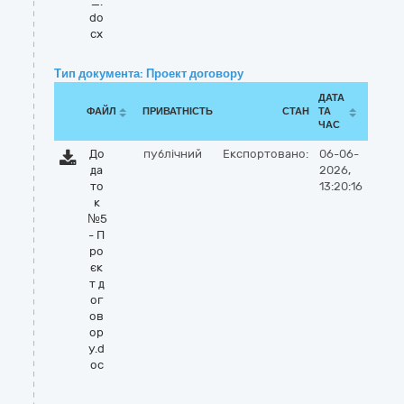
_.
do
cx
Тип документа: Проект договору
ДАТА
ФАЙЛ
ПРИВАТНІСТЬ
СТАН
ТА
ЧАС
До
публічний
Експортовано:
06-06-
да
2026,
то
13:20:16
к
№5
- П
ро
єк
т д
ог
ов
ор
у.d
oc