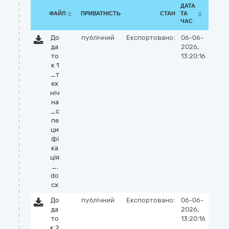
ДАТА
ФАЙЛ
ПРИВАТНІСТЬ
СТАН
ТА
ЧАС
До
публічний
Експортовано:
06-06-
да
2026,
то
13:20:16
к 1
_т
ех
ніч
на
_с
пе
ци
фі
ка
ція
_.
do
cx
До
публічний
Експортовано:
06-06-
да
2026,
то
13:20:16
к 2