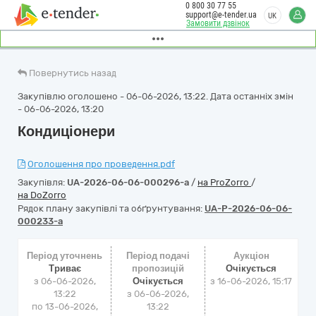
0 800 30 77 55
support@e-tender.ua
UK
Замовити дзвінок
Повернутись назад
Закупівлю оголошено - 06-06-2026, 13:22. Дата останніх змін
- 06-06-2026, 13:20
Кондиціонери
Оголошення про проведення.pdf
Закупівля:
UA-2026-06-06-000296-a
/
на ProZorro
/
на DoZorro
Рядок плану закупівлі та обґрунтування:
UA-P-2026-06-06-
000233-a
Період уточнень
Період подачі
Аукціон
Триває
пропозицій
Очікується
з 06-06-2026,
Очікується
з
16-06-2026, 15:17
13:22
з 06-06-2026,
по 13-06-2026,
13:22