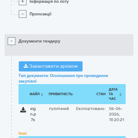
+
Інформація по лоту
-
Пропозиції
-
Документи тендеру
Завантажити архівом
Тип документа: Оголошення про проведення
закупівлі
ДАТА
ФАЙЛ
ПРИВАТНІСТЬ
СТАН
ТА
ЧАС
sig
публічний
Експортовано:
06-06-
n.p
2026,
7s
13:20:21
Інші