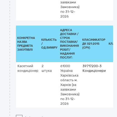
заявками
Замовника)
по 31-12-
2026
АДРЕСА
ДОСТАВКИ /
КОНКРЕТНА
СТРОК
КІЛЬКІСТЬ
КЛАСИФІКАТОР
НАЗВА
ПОСТАВКИ/
/
ДК 021:2015
КЛАС
ПРЕДМЕТА
ВИКОНАННЯ
ОД.ВИМІРУ
(CPV)
ЗАКУПІВЛІ
РОБІТ/
НАДАННЯ
ПОСЛУГ:
Касетний
2
61000
39717200-3
кондиціонер
штука
Україна
Кондиціонери
Харківська
область
м.
Харків
(за
заявками
Замовника)
по 31-12-
2026