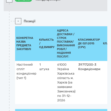
-
Позиції
АДРЕСА
ДОСТАВКИ /
КОНКРЕТНА
СТРОК
КІЛЬКІСТЬ
КЛАСИФІКАТОР
НАЗВА
ПОСТАВКИ/
/
ДК 021:2015
КЛАС
ПРЕДМЕТА
ВИКОНАННЯ
ОД.ВИМІРУ
(CPV)
ЗАКУПІВЛІ
РОБІТ/
НАДАННЯ
ПОСЛУГ:
Настінний
1
61000
39717200-3
спліт
штука
Україна
Кондиціонери
кондиціонер
Харківська
(тип 1)
область
м.
Харків
(за
заявками
Замовника)
по 31-12-
2026