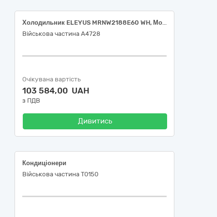
Холодильник ELEYUS MRNW2188E60 WH, Морозильна скриня Gorenje FH30EAW
Військова частина А4728
Очікувана вартість
103 584,00 UAH
з ПДВ
Дивитись
Кондиціонери
Військова частина Т0150