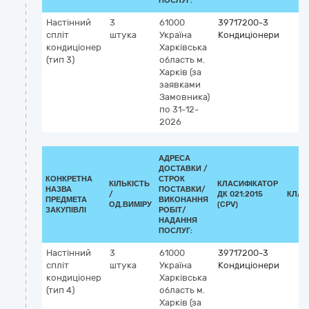
ПОСЛУГ:
Настінний
3
61000
39717200-3
спліт
штука
Україна
Кондиціонери
кондиціонер
Харківська
(тип 3)
область
м.
Харків
(за
заявками
Замовника)
по 31-12-
2026
АДРЕСА
ДОСТАВКИ /
КОНКРЕТНА
СТРОК
КІЛЬКІСТЬ
КЛАСИФІКАТОР
НАЗВА
ПОСТАВКИ/
/
ДК 021:2015
КЛАС
ПРЕДМЕТА
ВИКОНАННЯ
ОД.ВИМІРУ
(CPV)
ЗАКУПІВЛІ
РОБІТ/
НАДАННЯ
ПОСЛУГ:
Настінний
3
61000
39717200-3
спліт
штука
Україна
Кондиціонери
кондиціонер
Харківська
(тип 4)
область
м.
Харків
(за