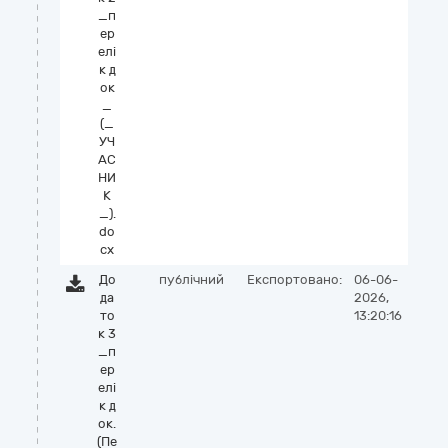
_п
ер
елі
к д
ок
_
(_
УЧ
АС
НИ
К
_).
do
cx
До
публічний
Експортовано:
06-06-
да
2026,
то
13:20:16
к 3
_п
ер
елі
к д
ок.
(Пе