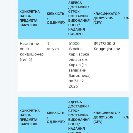
АДРЕСА
ДОСТАВКИ /
КОНКРЕТНА
СТРОК
КІЛЬКІСТЬ
КЛАСИФІКАТОР
НАЗВА
ПОСТАВКИ/
/
ДК 021:2015
КЛАС
ПРЕДМЕТА
ВИКОНАННЯ
ОД.ВИМІРУ
(CPV)
ЗАКУПІВЛІ
РОБІТ/
НАДАННЯ
ПОСЛУГ:
Настінний
1
61000
39717200-3
спліт
штука
Україна
Кондиціонери
кондиціонер
Харківська
(тип 2)
область
м.
Харків
(за
заявками
Замовника)
по 31-12-
2026
АДРЕСА
ДОСТАВКИ /
КОНКРЕТНА
СТРОК
КІЛЬКІСТЬ
КЛАСИФІКАТОР
НАЗВА
ПОСТАВКИ/
/
ДК 021:2015
КЛАС
ПРЕДМЕТА
ВИКОНАННЯ
ОД.ВИМІРУ
(CPV)
ЗАКУПІВЛІ
РОБІТ/
НАДАННЯ