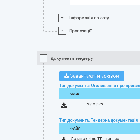
+
Інформація по лоту
-
Пропозиції
-
Документи тендеру
Завантажити архівом
Тип документа: Оголошення про провед
ФАЙЛ
sign.p7s
Тип документа: Тендерна документація
ФАЙЛ
Додаток 4 до ТД_тендер