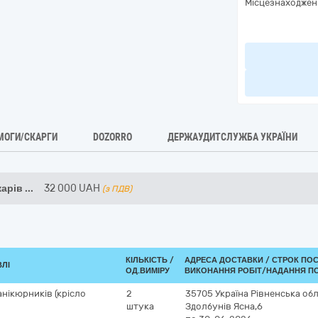
Місцезнаходжен
МОГИ/СКАРГИ
DOZORRO
ДЕРЖАУДИТСЛУЖБА УКРАЇНИ
карів
...
32 000
UAH
(з ПДВ)
КІЛЬКІСТЬ /
АДРЕСА ДОСТАВКИ /
СТРОК ПО
ВЛІ
ОД.ВИМІРУ
ВИКОНАННЯ РОБІТ/НАДАННЯ ПО
анікюрників (крісло
2
35705
Україна
Рівненська об
штука
Здолбунів
Ясна,6