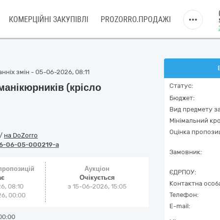
КОМЕРЦІЙНІ ЗАКУПІВЛІ
PROZORRO.ПРОДАЖІ
нніх змін - 05-06-2026, 08:11
манікюрників (крісло
Статус:
Бюджет:
Вид предмету за
Мінімальний кро
Оцінка пропозиц
/
на DoZorro
6-06-05-000219-a
Замовник:
 пропозицій
Аукціон
ЄДРПОУ:
ає
Очікується
Контактна особ
6, 08:10
з
15-06-2026, 15:05
Телефон:
6, 00:00
E-mail:
00:00