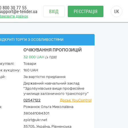
0 800 30 77 55
support@e-tender.ua
ВХІД
РЕЄСТРАЦІЯ
UK
Замовити дзвінок
ВІДКРИТІ ТОРГИ З ОСОБЛИВОСТЯМИ
ОЧІКУВАННЯ ПРОПОЗИЦІЙ
32 000
UAH
(з ПДВ)
купівлі:
Товари
к аукціону:
160 UAH
ій:
За вартістю придбання
Державний навчальний заклад
"Здолбунівське вище професійне
училище залізничного транспорту"
02547122
Досьє YouControl
а:
Романюк Ольга Миколаївна
380681084301
zplzt@ukr.net
35705,
Україна
,
Рівненська