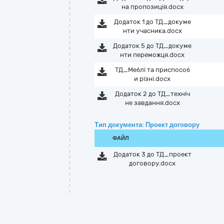
на пропозиція.docx
Додаток 1 до ТД_докуме
нти учасника.docx
Додаток 5 до ТД_докуме
нти переможця.docx
ТД_Меблі та приспособ
и різні.docx
Додаток 2 до ТД_техніч
не завдання.docx
Тип документа: Проект договору
ФАЙЛ
Додаток 3 до ТД_проект
договору.docx