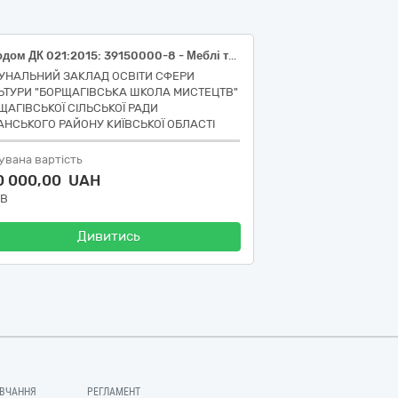
за кодом ДК 021:2015: 39150000-8 - Меблі та приспособи різні (за переліком)
УНАЛЬНИЙ ЗАКЛАД ОСВІТИ СФЕРИ
ЬТУРИ "БОРЩАГІВСЬКА ШКОЛА МИСТЕЦТВ"
ЩАГІВСЬКОЇ СІЛЬСЬКОЇ РАДИ
АНСЬКОГО РАЙОНУ КИЇВСЬКОЇ ОБЛАСТІ
увана вартість
0 000,00 UAH
ДВ
Дивитись
ВЧАННЯ
РЕГЛАМЕНТ