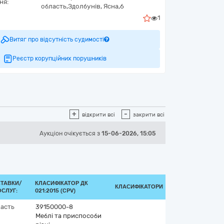
ня:
область,
Здолбунів,
Ясна,6
1
Витяг про відсутність судимості
Реєстр корупційних порушників
+
-
відкрити всі
закрити всі
Аукціон
очікується
з
15-06-2026, 15:05
СТАВКИ/
КЛАСИФІКАТОР ДК
КЛАСИФІКАТОРИ
СЛУГ:
021:2015 (CPV)
ласть
39150000-8
Меблі та приспособи