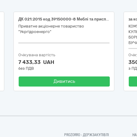
ДК 021:2015 код 39150000-8 Меблі та приспособи різні (Ширма для філії "Дністровська ГЕС" ПрАТ "Укргідроенерго")
Приватне акціонерне товариство
КОМ
"Укргідроенерго"
КУЛ
БОР
БУЧ
Очікувана вартість
Очік
7 433,33 UAH
35
без ПДВ
з П
Дивитись
PROZORRO - ДЕРЖЗАКУПІВЛІ
НА