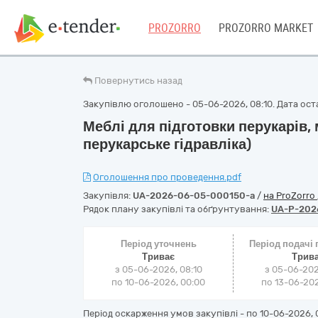
PROZORRO
PROZORRO MARKET
Повернутись назад
Закупівлю оголошено - 05-06-2026, 08:10. Дата оста
Меблі для підготовки перукарів, 
перукарське гідравліка)
Оголошення про проведення.pdf
Закупівля:
UA-2026-06-05-000150-a
/
на ProZorro
Рядок плану закупівлі та обґрунтування:
UA-P-202
Період уточнень
Період подачі
Триває
Трив
з 05-06-2026, 08:10
з 05-06-202
по 10-06-2026, 00:00
по 13-06-202
Період оскарження умов закупівлі - по
10-06-2026, 