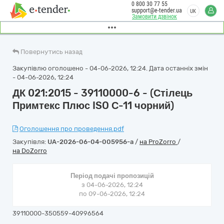
0 800 30 77 55
support@e-tender.ua
UK
Замовити дзвінок
Повернутись назад
Закупівлю оголошено - 04-06-2026, 12:24. Дата останніх змін
- 04-06-2026, 12:24
ДК 021:2015 - 39110000-6 - (Стілець
Примтекс Плюс ISO С-11 чорний)
Оголошення про проведення.pdf
Закупівля:
UA-2026-06-04-005956-a
/
на ProZorro
/
на DoZorro
Період подачі пропозицій
з 04-06-2026, 12:24
по 09-06-2026, 12:24
39110000-350559-40996564