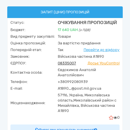
ЗАПИТ (ЦІНИ) ПРОПОЗИЦІЙ
ОЧІКУВАННЯ ПРОПОЗИЦІЙ
Статус:
Бюджет:
17 640
UAH
(з ПДВ)
Вид предмету закупівлі:
Товари
Оцінка пропозицій:
За вартістю придбання
Попередній етап:
Так
Перейти до відбору
Замовник:
Військова частина А1890
ЄДРПОУ:
08335007
Досьє YouControl
Євдокимов Анатолій
Контактна особа:
Анатолійович
Телефон:
+380992080939
E-mail:
A1890_@post.mil.gov.ua
57116,
Україна
,
Миколаївська
область,
Миколаївський район с
Місцезнаходження:
Михайлівка,
Військова частина
А1890
0