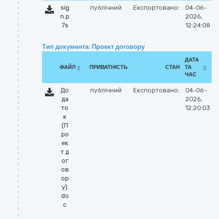
sig
публічний
Експортовано:
04-06-
n.p
2026,
7s
12:24:08
Тип документа: Проект договору
ДАТА
ФАЙЛ
ПРИВАТНІСТЬ
СТАН
ТА
ЧАС
До
публічний
Експортовано:
04-06-
да
2026,
то
12:20:03
к
(П
ро
ек
т д
ог
ов
ор
у).
do
c