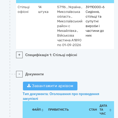
Стільці
14
57116
,
Україна
,
39110000-6
офісні
штука
Миколаївська
Сидіння,
область
,
стільці та
Миколаївський
супутні
район с
вироби і
Михайлівка
,
частини до
Військова
них
частина А1890
по 01-09-2026
+
Специфікація 1: Стільці офісні
-
Документи
Завантажити архівом
Тип документа: Оголошення про проведення
закупівлі
ДАТА
ФАЙЛ
ПРИВАТНІСТЬ
СТАН
ТА
ЧАС