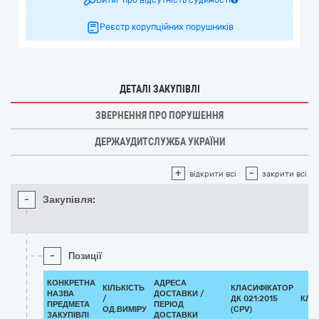
Витяг про відсутність судимості
Реєстр корупційних порушників
ДЕТАЛІ ЗАКУПІВЛІ
ЗВЕРНЕННЯ ПРО ПОРУШЕННЯ
ДЕРЖАУДИТСЛУЖБА УКРАЇНИ
+
-
відкрити всі
закрити всі
-
Закупівля:
-
Позиції
КОНКРЕТНА
АДРЕСА
КІЛЬКІСТЬ
КЛАСИФІКАТОР
НАЗВА
ДОСТАВКИ /
/
ДК 021:2015
КЛА
ПРЕДМЕТА
ПЕРІОД
ОД.ВИМІРУ
(CPV)
ЗАКУПІВЛІ
ДОСТАВКИ