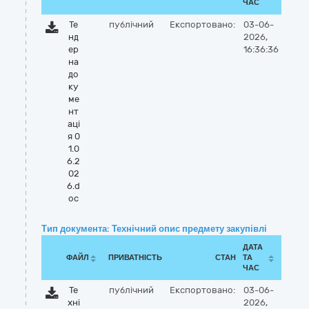
ЧАС
Те
публічний
Експортовано:
03-06-
нд
2026,
ер
16:36:36
на
до
ку
ме
нт
аці
я 0
1.0
6.2
02
6.d
oc
Тип документа: Технічний опис предмету закупівлі
ДАТА
ФАЙЛ
ПРИВАТНІСТЬ
СТАН
ТА
ЧАС
Те
публічний
Експортовано:
03-06-
хні
2026,