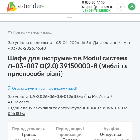
0 800 30 77 55
support@e-tender.ua
UK
Замовити дзвінок
Повернутись назад
Закупівлю оголошено - 03-06-2026, 16:36. Дата останніх змін
- 03-06-2026, 16:40
Шафа для інструментів Modul система
Л-03-007 О(2.0) 39150000-8 (Меблі та
приспособи різні)
Оголошення про проведення.pdf
Закупівля:
UA-2026-06-03-012683-a
/
на ProZorro
/
на DoZorro
Рядок плану закупівлі та обґрунтування:
UA-P-2026-06-03-
016131-a
Період уточнень
Період подачі
Аукціон
Триває
пропозицій
Очікується