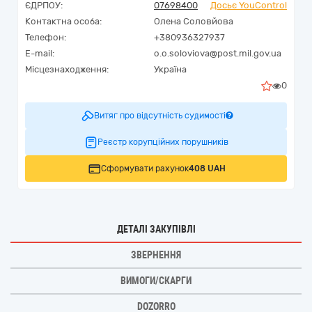
ЄДРПОУ:
07698400
Досьє YouControl
Контактна особа:
Олена Соловйова
Телефон:
+380936327937
E-mail:
o.o.soloviova@post.mil.gov.ua
Місцезнаходження:
Україна
0
Витяг про відсутність судимості
Реєстр корупційних порушників
Сформувати рахунок
408 UAH
ДЕТАЛІ ЗАКУПІВЛІ
ЗВЕРНЕННЯ
ВИМОГИ/СКАРГИ
DOZORRO