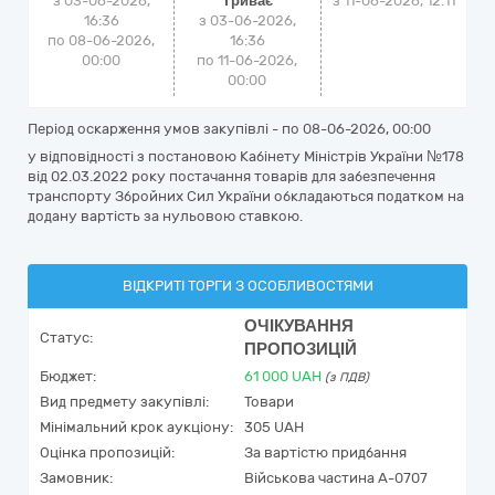
з 03-06-2026,
Триває
з
11-06-2026, 12:11
16:36
з 03-06-2026,
по 08-06-2026,
16:36
00:00
по 11-06-2026,
00:00
Період оскарження умов закупівлі - по
08-06-2026, 00:00
у відповідності з постановою Кабінету Міністрів України №178
від 02.03.2022 року постачання товарів для забезпечення
транспорту Збройних Сил України обкладаються податком на
додану вартість за нульовою ставкою.
ВІДКРИТІ ТОРГИ З ОСОБЛИВОСТЯМИ
ОЧІКУВАННЯ
Статус:
ПРОПОЗИЦІЙ
Бюджет:
61 000
UAH
(з ПДВ)
Вид предмету закупівлі:
Товари
Мінімальний крок аукціону:
305 UAH
Оцінка пропозицій:
За вартістю придбання
Замовник:
Військова частина А-0707