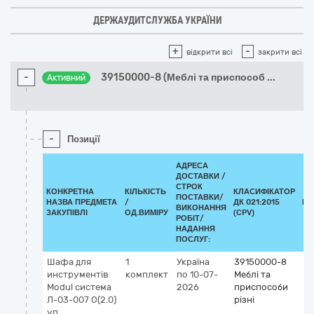
ДЕРЖАУДИТСЛУЖБА УКРАЇНИ
+
-
відкрити всі
закрити всі
-
39150000-8 (Меблі та приспособ
...
Активний
-
Позиції
АДРЕСА
ДОСТАВКИ /
СТРОК
КОНКРЕТНА
КІЛЬКІСТЬ
КЛАСИФІКАТОР
ПОСТАВКИ/
НАЗВА ПРЕДМЕТА
/
ДК 021:2015
КЛ
ВИКОНАННЯ
ЗАКУПІВЛІ
ОД.ВИМІРУ
(CPV)
РОБІТ/
НАДАННЯ
ПОСЛУГ:
Шафа для
1
Україна
39150000-8
инструментів
комплект
по 10-07-
Меблі та
Modul система
2026
приспособи
Л-03-007 О(2.0)
різні
уп