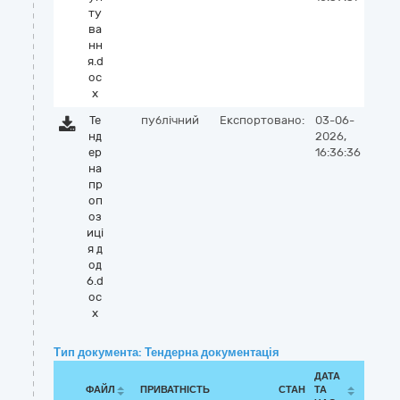
ту
ва
нн
я.d
oc
x
Те
публічний
Експортовано:
03-06-
нд
2026,
ер
16:36:36
на
пр
оп
оз
иці
я д
од
6.d
oc
x
Тип документа: Тендерна документація
ДАТА
ФАЙЛ
ПРИВАТНІСТЬ
СТАН
ТА