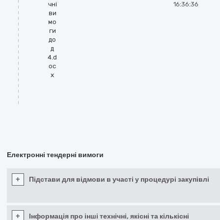
чні
16:36:36
ви
мо
ги
до
д
4.d
oc
x
Електронні тендерні вимоги
+
Підстави для відмови в участі у процедурі закупівлі
+
Інформація про інші технічні, якісні та кількісні