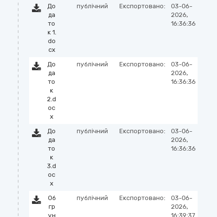
До
публічний
Експортовано:
03-06-
да
2026,
то
16:36:36
к 1.
do
cx
До
публічний
Експортовано:
03-06-
да
2026,
то
16:36:36
к
2.d
oc
x
До
публічний
Експортовано:
03-06-
да
2026,
то
16:36:36
к
3.d
oc
x
Об
публічний
Експортовано:
03-06-
гр
2026,
ун
16:39:37