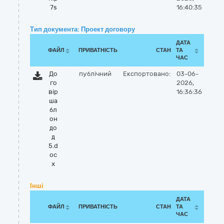
7s
16:40:35
Тип документа: Проект договору
ДАТА
ФАЙЛ
ПРИВАТНІСТЬ
СТАН
ТА
ЧАС
До
публічний
Експортовано:
03-06-
го
2026,
вір
16:36:36
ша
бл
он
до
д
5.d
oc
x
Інші
ДАТА
ФАЙЛ
ПРИВАТНІСТЬ
СТАН
ТА
ЧАС