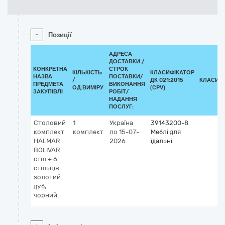
-
Позиції
АДРЕСА
ДОСТАВКИ /
КОНКРЕТНА
СТРОК
КІЛЬКІСТЬ
КЛАСИФІКАТОР
НАЗВА
ПОСТАВКИ/
/
ДК 021:2015
КЛАСИФ
ПРЕДМЕТА
ВИКОНАННЯ
ОД.ВИМІРУ
(CPV)
ЗАКУПІВЛІ
РОБІТ/
НАДАННЯ
ПОСЛУГ:
Столовий
1
Україна
39143200-8
комплект
комплект
по 15-07-
Меблі для
HALMAR
2026
їдальні
BOLIVAR
стіл + 6
стільців
золотий
дуб,
чорний