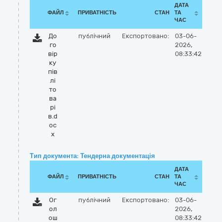
ДАТА
ФАЙЛ
ПРИВАТНІСТЬ
СТАН
ТА
ЧАС
До
публічний
Експортовано:
03-06-
го
2026,
вір
08:33:42
ку
пів
лі
то
ва
рі
в.d
oc
x
Тип документа: Тендерна документація
ДАТА
ФАЙЛ
ПРИВАТНІСТЬ
СТАН
ТА
ЧАС
Ог
публічний
Експортовано:
03-06-
ол
2026,
ош
08:33:42