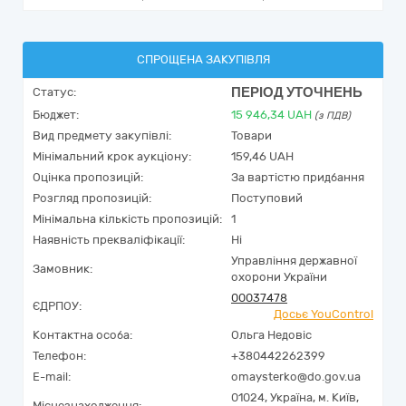
СПРОЩЕНА ЗАКУПІВЛЯ
ПЕРІОД УТОЧНЕНЬ
Статус:
Бюджет:
15 946,34
UAH
(з ПДВ)
Вид предмету закупівлі:
Товари
Мінімальний крок аукціону:
159,46 UAH
Оцінка пропозицій:
За вартістю придбання
Розгляд пропозицій:
Поступовий
Мінімальна кількість пропозицій:
1
Наявність прекваліфікації:
Ні
Управління державної
Замовник:
охорони України
00037478
ЄДРПОУ:
Досьє YouControl
Контактна особа:
Ольга Недовіс
Телефон:
+380442262399
E-mail:
omaysterko@do.gov.ua
01024,
Україна
,
м. Київ,
Місцезнаходження: