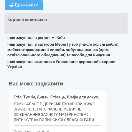
Друкувати
Корисні посилання
Інші закупівлі в регіоні м. Київ
Інші закупівлі в категорії Меблі (у тому числі офісні меблі),
меблево-декоративні вироби, побутова техніка (крім
освітлювального обладнання) та засоби для чищення
Інші закупівлі замовника Управління державної охорони
України
Вас може зацікавити
Стіл, Тумба, Диван, Стілець, Шафа для документів, Стелаж, Диван гусениця, Диван, Крісло мішок груша, Комплект дитячий столик та стільці, Шафа для іграшок, Шафа гардеробна. ДК 021:2015: 39140000-5 Меблі для дому.
КОМУНАЛЬНЕ ПІДПРИЄМСТВО «ВОЛИНСЬКЕ
ОБЛАСНЕ ТЕРИТОРІАЛЬНЕ МЕДИЧНЕ
ОБ’ЄДНАНННЯ ЗАХИСТУ МАТЕРИНСТВА І
ДИТИНСТВА» ВОЛИНСЬКОЇ ОБЛАСНОЇ РАДИ
Очікувана вартість