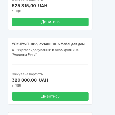
525 315,00 UAH
з ПДВ
Дивитись
УОКЧР26Т-086; 39140000-5 Меблі для дому (Матраци для шезлонгів)
АТ "Укргазвидобування" в особі філії УОК
"Червона Рута"
Очікувана вартість
320 000,00 UAH
з ПДВ
Дивитись