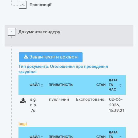
-
Пропозиції
-
Документи тендеру
Завантажити архівом
Тип документа: Оголошення про проведення
закупівлі
ДАТА
ФАЙЛ
ПРИВАТНІСТЬ
СТАН
ТА
ЧАС
sig
публічний
Експортовано:
02-06-
n.p
2026,
7s
16:39:21
Інші
ДАТА
ФАЙЛ
ПРИВАТНІСТЬ
СТАН
ТА