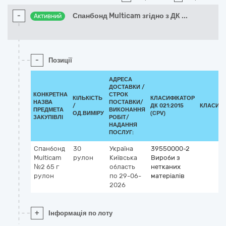
-
Спанбонд Multicam згідно з ДК
...
Активний
-
Позиції
АДРЕСА
ДОСТАВКИ /
КОНКРЕТНА
СТРОК
КІЛЬКІСТЬ
КЛАСИФІКАТОР
НАЗВА
ПОСТАВКИ/
/
ДК 021:2015
КЛАСИФІ
ПРЕДМЕТА
ВИКОНАННЯ
ОД.ВИМІРУ
(CPV)
ЗАКУПІВЛІ
РОБІТ/
НАДАННЯ
ПОСЛУГ:
Спанбонд
30
Україна
39550000-2
Multicam
рулон
Київська
Вироби з
№2 65 г
область
нетканих
рулон
по 29-06-
матеріалів
2026
+
Інформація по лоту