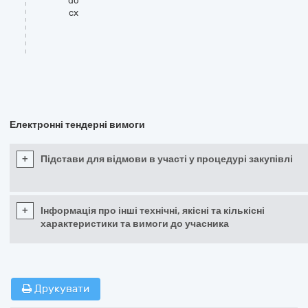
do
cx
Електронні тендерні вимоги
+
Підстави для відмови в участі у процедурі закупівлі
+
Інформація про інші технічні, якісні та кількісні
характеристики та вимоги до учасника
Друкувати