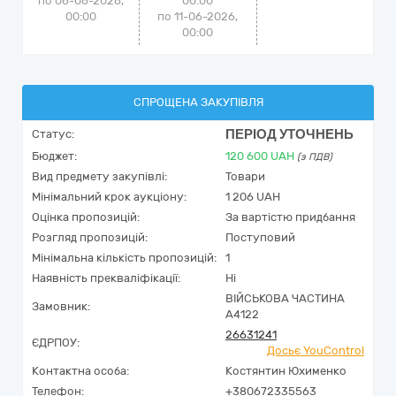
по 06-06-2026,
00:00
00:00
по 11-06-2026,
00:00
СПРОЩЕНА ЗАКУПІВЛЯ
ПЕРІОД УТОЧНЕНЬ
Статус:
Бюджет:
120 600
UAH
(з ПДВ)
Вид предмету закупівлі:
Товари
Мінімальний крок аукціону:
1 206 UAH
Оцінка пропозицій:
За вартістю придбання
Розгляд пропозицій:
Поступовий
Мінімальна кількість пропозицій:
1
Наявність прекваліфікації:
Ні
ВІЙСЬКОВА ЧАСТИНА
Замовник:
А4122
26631241
ЄДРПОУ:
Досьє YouControl
Контактна особа:
Костянтин Юхименко
Телефон:
+380672335563