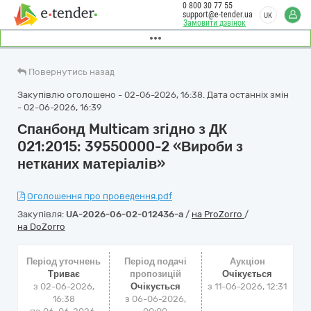
0 800 30 77 55
support@e-tender.ua
UK
Замовити дзвінок
Повернутись назад
Закупівлю оголошено - 02-06-2026, 16:38. Дата останніх змін
- 02-06-2026, 16:39
Спанбонд Multicam згідно з ДК
021:2015: 39550000-2 «Вироби з
нетканих матеріалів»
Оголошення про проведення.pdf
Закупівля:
UA-2026-06-02-012436-a
/
на ProZorro
/
на DoZorro
Період уточнень
Період подачі
Аукціон
Триває
пропозицій
Очікується
з 02-06-2026,
Очікується
з
11-06-2026, 12:31
16:38
з 06-06-2026,