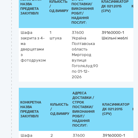
КІЛЬКІСТЬ
КЛАСИФІКАТОР
НАЗВА
ПОСТАВКИ/
/
ДК 021:2015
КЛ
ПРЕДМЕТА
ВИКОНАННЯ
ОД.ВИМІРУ
(CPV)
ЗАКУПІВЛІ
РОБІТ/
НАДАННЯ
ПОСЛУГ:
Шафа
1
37600
39160000-1
закрита з 4-
штука
Україна
Шкільні меблі
ма
Полтавська
дверцятами
область
з
Миргород
фотодруком
вулиця
Гоголя,буд.90
по 01-12-
2026
АДРЕСА
ДОСТАВКИ /
КОНКРЕТНА
СТРОК
КІЛЬКІСТЬ
КЛАСИФІКАТОР
НАЗВА
ПОСТАВКИ/
/
ДК 021:2015
КЛ
ПРЕДМЕТА
ВИКОНАННЯ
ОД.ВИМІРУ
(CPV)
ЗАКУПІВЛІ
РОБІТ/
НАДАННЯ
ПОСЛУГ:
Шафа
2
37600
39160000-1