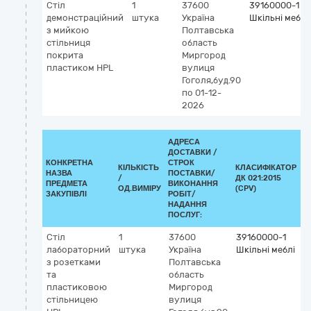
Стіл
1
37600
39160000-1
демонстраційний
штука
Україна
Шкільні меблі
з мийкою
Полтавська
стільниця
область
покрита
Миргород
пластиком HPL
вулиця
Гоголя,буд.90
по 01-12-
2026
АДРЕСА
ДОСТАВКИ /
КОНКРЕТНА
СТРОК
КІЛЬКІСТЬ
КЛАСИФІКАТОР
НАЗВА
ПОСТАВКИ/
/
ДК 021:2015
К
ПРЕДМЕТА
ВИКОНАННЯ
ОД.ВИМІРУ
(CPV)
ЗАКУПІВЛІ
РОБІТ/
НАДАННЯ
ПОСЛУГ:
Стіл
1
37600
39160000-1
лабораторний
штука
Україна
Шкільні меблі
з розетками
Полтавська
та
область
пластиковою
Миргород
стільницею
вулиця