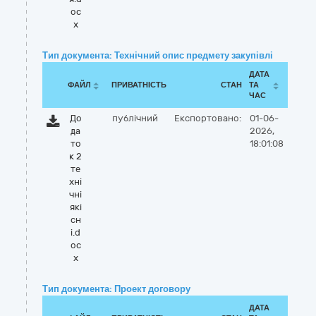
oc
x
Тип документа: Технічний опис предмету закупівлі
ДАТА
ФАЙЛ
ПРИВАТНІСТЬ
СТАН
ТА
ЧАС
До
публічний
Експортовано:
01-06-
да
2026,
то
18:01:08
к 2
те
хні
чні
які
сн
і.d
oc
x
Тип документа: Проект договору
ДАТА