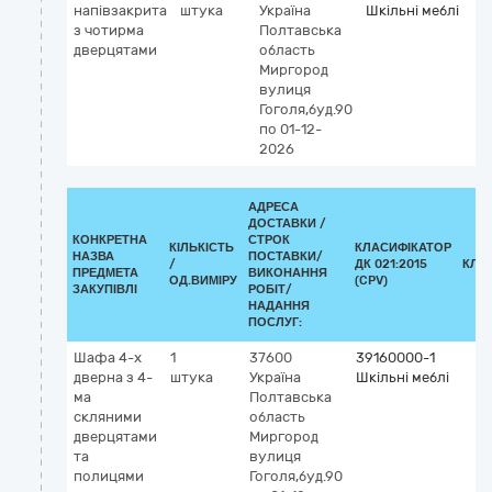
напівзакрита
штука
Україна
Шкільні меблі
з чотирма
Полтавська
дверцятами
область
Миргород
вулиця
Гоголя,буд.90
по 01-12-
2026
АДРЕСА
ДОСТАВКИ /
КОНКРЕТНА
СТРОК
КІЛЬКІСТЬ
КЛАСИФІКАТОР
НАЗВА
ПОСТАВКИ/
/
ДК 021:2015
КЛА
ПРЕДМЕТА
ВИКОНАННЯ
ОД.ВИМІРУ
(CPV)
ЗАКУПІВЛІ
РОБІТ/
НАДАННЯ
ПОСЛУГ:
Шафа 4-х
1
37600
39160000-1
дверна з 4-
штука
Україна
Шкільні меблі
ма
Полтавська
скляними
область
дверцятами
Миргород
та
вулиця
полицями
Гоголя,буд.90