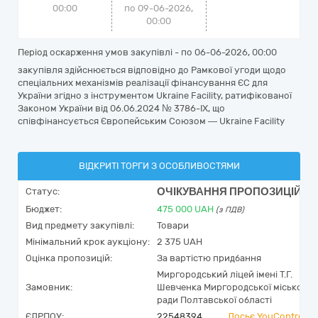
00:00
по 09-06-2026,
00:00
Період оскарження умов закупівлі - по
06-06-2026, 00:00
закупівля здійснюється відповідно до Рамкової угоди щодо
спеціальних механізмів реалізації фінансування ЄС для
України згідно з інструментом Ukraine Facility, ратифікованої
Законом України від 06.06.2024 № 3786-IX, що
співфінансується Європейським Союзом — Ukraine Facility
ВІДКРИТІ ТОРГИ З ОСОБЛИВОСТЯМИ
ОЧІКУВАННЯ ПРОПОЗИЦІЙ
Статус:
Бюджет:
475 000
UAH
(з ПДВ)
Вид предмету закупівлі:
Товари
Мінімальний крок аукціону:
2 375 UAH
Оцінка пропозицій:
За вартістю придбання
Миргородський ліцей імені Т.Г.
Замовник:
Шевченка Миргородської міської
ради Полтавської області
ЄДРПОУ:
22548394
Досьє YouControl