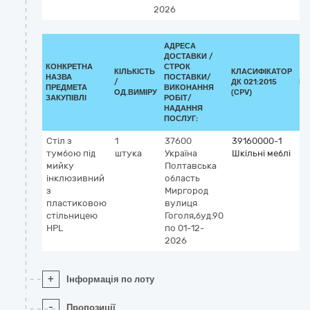
2026
АДРЕСА
ДОСТАВКИ /
КОНКРЕТНА
СТРОК
КІЛЬКІСТЬ
КЛАСИФІКАТОР
НАЗВА
ПОСТАВКИ/
/
ДК 021:2015
КЛ
ПРЕДМЕТА
ВИКОНАННЯ
ОД.ВИМІРУ
(CPV)
ЗАКУПІВЛІ
РОБІТ/
НАДАННЯ
ПОСЛУГ:
Стіл з
1
37600
39160000-1
тумбою під
штука
Україна
Шкільні меблі
мийку
Полтавська
інклюзивний
область
з
Миргород
пластиковою
вулиця
стільницею
Гоголя,буд.90
HPL
по 01-12-
2026
+
Інформація по лоту
-
Пропозиції