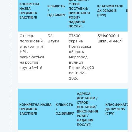
КОНКРЕТНА
СТРОК
КІЛЬКІСТЬ
КЛАСИФІКАТОР
НАЗВА
ПОСТАВКИ/
/
ДК 021:2015
КЛ
ПРЕДМЕТА
ВИКОНАННЯ
ОД.ВИМІРУ
(CPV)
ЗАКУПІВЛІ
РОБІТ/
НАДАННЯ
ПОСЛУГ:
Стілець
32
37600
39160000-1
полозковий,
штука
Україна
Шкільні меблі
з покриттям
Полтавська
HPL,
область
регулюється
Миргород
на ростові
вулиця
групи №4-6
Гоголя,буд.90
по 01-12-
2026
АДРЕСА
ДОСТАВКИ /
СТРОК
КОНКРЕТНА НАЗВА
КІЛЬКІСТЬ
КЛАСИФІКАТОР
ПОСТАВКИ/
ПРЕДМЕТА
/
ДК 021:2015
ВИКОНАННЯ
ЗАКУПІВЛІ
ОД.ВИМІРУ
(CPV)
РОБІТ/
НАДАННЯ
ПОСЛУГ: