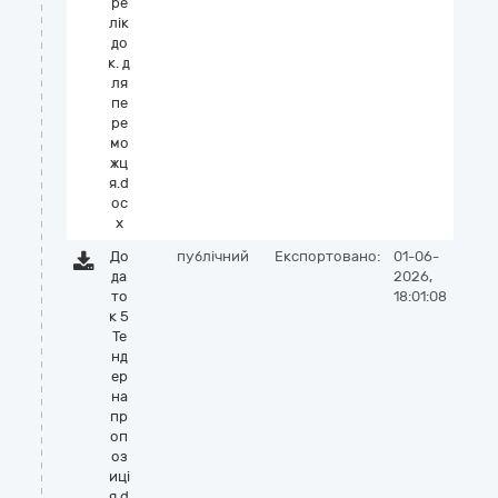
ре
лік
до
к. д
ля
пе
ре
мо
жц
я.d
oc
x
До
публічний
Експортовано:
01-06-
да
2026,
то
18:01:08
к 5
Те
нд
ер
на
пр
оп
оз
иці
я.d