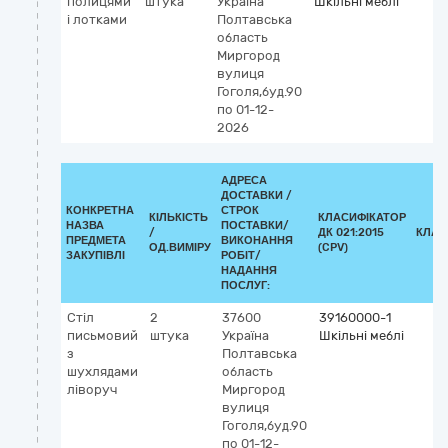
полицями
штука
Україна
Шкільні меблі
і лотками
Полтавська
область
Миргород
вулиця
Гоголя,буд.90
по 01-12-
2026
АДРЕСА
ДОСТАВКИ /
КОНКРЕТНА
СТРОК
КІЛЬКІСТЬ
КЛАСИФІКАТОР
НАЗВА
ПОСТАВКИ/
/
ДК 021:2015
КЛАС
ПРЕДМЕТА
ВИКОНАННЯ
ОД.ВИМІРУ
(CPV)
ЗАКУПІВЛІ
РОБІТ/
НАДАННЯ
ПОСЛУГ:
Стіл
2
37600
39160000-1
письмовий
штука
Україна
Шкільні меблі
з
Полтавська
шухлядами
область
ліворуч
Миргород
вулиця
Гоголя,буд.90
по 01-12-