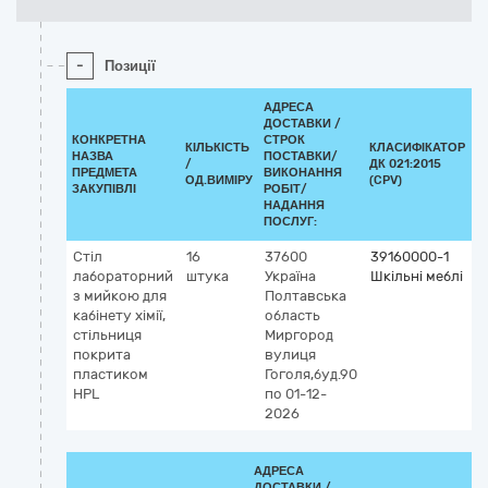
-
Позиції
АДРЕСА
ДОСТАВКИ /
КОНКРЕТНА
СТРОК
КІЛЬКІСТЬ
КЛАСИФІКАТОР
НАЗВА
ПОСТАВКИ/
/
ДК 021:2015
К
ПРЕДМЕТА
ВИКОНАННЯ
ОД.ВИМІРУ
(CPV)
ЗАКУПІВЛІ
РОБІТ/
НАДАННЯ
ПОСЛУГ:
Стіл
16
37600
39160000-1
лабораторний
штука
Україна
Шкільні меблі
з мийкою для
Полтавська
кабінету хімії,
область
стільниця
Миргород
покрита
вулиця
пластиком
Гоголя,буд.90
HPL
по 01-12-
2026
АДРЕСА
ДОСТАВКИ /