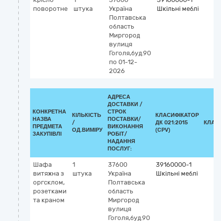
поворотне
штука
Україна
Шкільні меблі
Полтавська
область
Миргород
вулиця
Гоголя,буд.90
по 01-12-
2026
АДРЕСА
ДОСТАВКИ /
КОНКРЕТНА
СТРОК
КІЛЬКІСТЬ
КЛАСИФІКАТОР
НАЗВА
ПОСТАВКИ/
/
ДК 021:2015
КЛАС
ПРЕДМЕТА
ВИКОНАННЯ
ОД.ВИМІРУ
(CPV)
ЗАКУПІВЛІ
РОБІТ/
НАДАННЯ
ПОСЛУГ:
Шафа
1
37600
39160000-1
витяжна з
штука
Україна
Шкільні меблі
оргсклом,
Полтавська
розетками
область
та краном
Миргород
вулиця
Гоголя,буд.90