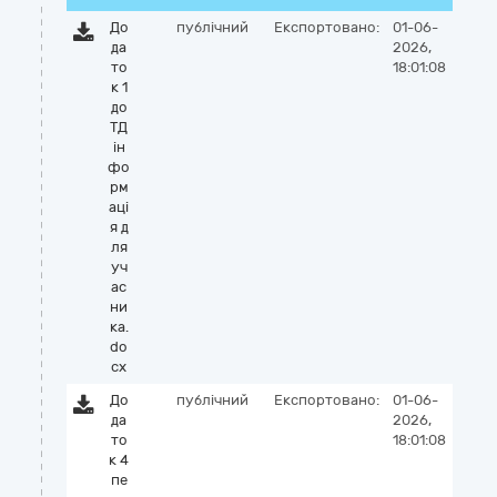
До
публічний
Експортовано:
01-06-
да
2026,
то
18:01:08
к 1
до
ТД
ін
фо
рм
аці
я д
ля
уч
ас
ни
ка.
do
cx
До
публічний
Експортовано:
01-06-
да
2026,
то
18:01:08
к 4
пе