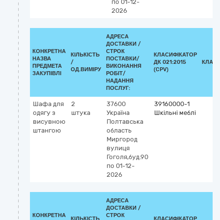
по 01-12-
2026
АДРЕСА
ДОСТАВКИ /
КОНКРЕТНА
СТРОК
КІЛЬКІСТЬ
КЛАСИФІКАТОР
НАЗВА
ПОСТАВКИ/
/
ДК 021:2015
КЛАСИ
ПРЕДМЕТА
ВИКОНАННЯ
ОД.ВИМІРУ
(CPV)
ЗАКУПІВЛІ
РОБІТ/
НАДАННЯ
ПОСЛУГ:
Шафа для
2
37600
39160000-1
одягу з
штука
Україна
Шкільні меблі
висувною
Полтавська
штангою
область
Миргород
вулиця
Гоголя,буд.90
по 01-12-
2026
АДРЕСА
ДОСТАВКИ /
КОНКРЕТНА
СТРОК
КІЛЬКІСТЬ
КЛАСИФІКАТОР