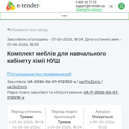
0 800 30 77 55
support@e-tender.ua
UK
Замовити дзвінок
Повернутись назад
Закупівлю оголошено - 01-06-2026, 18:04. Дата останніх змін -
01-06-2026, 18:05
Комплект меблів для навчального
кабінету хімії НУШ
Оголошення про проведення.pdf
Закупівля:
UA-2026-06-01-012302-a
/
на ProZorro
/
на DoZorro
Рядок плану закупівлі та обґрунтування:
UA-P-2026-06-01-
012518-a
Період уточнень
Період подачі
Аукціон
Триває
пропозицій
Очікується
з 01-06-2026, 18:04
Триває
з
09-06-2026,
по 06-06-2026,
з 01-06-2026, 18:04
13:02