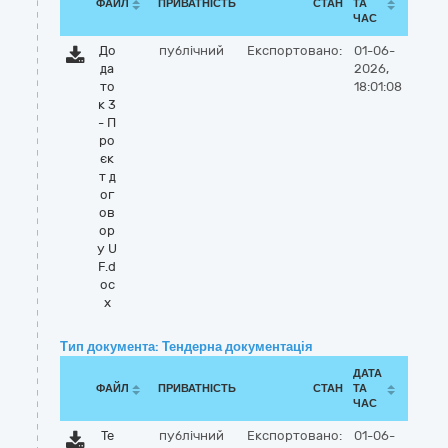
ФАЙЛ
ПРИВАТНІСТЬ
СТАН
ТА
ЧАС
До
публічний
Експортовано:
01-06-
да
2026,
то
18:01:08
к 3
- П
ро
єк
т д
ог
ов
ор
у U
F.d
oc
x
Тип документа: Тендерна документація
ДАТА
ФАЙЛ
ПРИВАТНІСТЬ
СТАН
ТА
ЧАС
Те
публічний
Експортовано:
01-06-