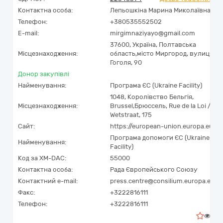
Контактна особа:
Лепьошкіна Марина Миколаївна
Телефон:
+380535552502
E-mail:
mirgimnaziyayo@gmail.com
37600,
Україна
,
Полтавська
Місцезнаходження:
область,
місто Миргород,
вулиця
Гоголя, 90
Донор закупівлі
Найменування:
Програма ЄС (Ukraine Facility)
1048
,
Королівство Бельгія
,
Місцезнаходження:
Brussel
,
Брюссель
,
Rue de la Loi /
Wetstraat, 175
Сайт:
https://european-union.europa.eu
Програма допомоги ЄС (Ukraine
Найменування:
Facility)
Код за
XM-DAC
:
55000
Контактна особа:
Рада Європейського Союзу
Контактний e-mail:
press.centre@consilium.europa.eu
Факс:
+3222816111
Телефон:
+3222816111
0