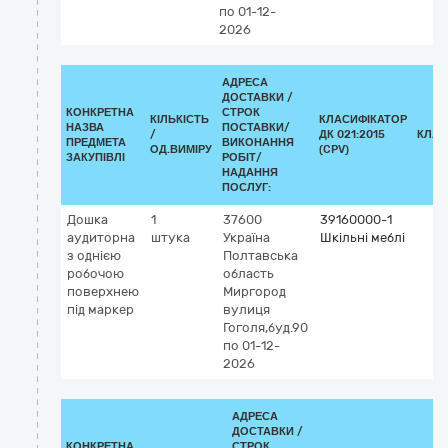
по 01-12-
2026
АДРЕСА
ДОСТАВКИ /
КОНКРЕТНА
СТРОК
КІЛЬКІСТЬ
КЛАСИФІКАТОР
НАЗВА
ПОСТАВКИ/
/
ДК 021:2015
КЛАС
ПРЕДМЕТА
ВИКОНАННЯ
ОД.ВИМІРУ
(CPV)
ЗАКУПІВЛІ
РОБІТ/
НАДАННЯ
ПОСЛУГ:
Дошка
1
37600
39160000-1
аудиторна
штука
Україна
Шкільні меблі
з однією
Полтавська
робочою
область
поверхнею
Миргород
під маркер
вулиця
Гоголя,буд.90
по 01-12-
2026
АДРЕСА
ДОСТАВКИ /
КОНКРЕТНА
СТРОК