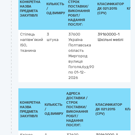
КОНКРЕТНА
СТРОК
КІЛЬКІСТЬ
КЛАСИФІКАТОР
НАЗВА
ПОСТАВКИ/
/
ДК 021:2015
КЛА
ПРЕДМЕТА
ВИКОНАННЯ
ОД.ВИМІРУ
(CPV)
ЗАКУПІВЛІ
РОБІТ/
НАДАННЯ
ПОСЛУГ:
Стілець
3
37600
39160000-1
напівм’який
штука
Україна
Шкільні меблі
ISO,
Полтавська
тканина
область
Миргород
вулиця
Гоголя,буд.90
по 01-12-
2026
АДРЕСА
ДОСТАВКИ /
КОНКРЕТНА
СТРОК
КІЛЬКІСТЬ
КЛАСИФІКАТОР
НАЗВА
ПОСТАВКИ/
/
ДК 021:2015
КЛАС
ПРЕДМЕТА
ВИКОНАННЯ
ОД.ВИМІРУ
(CPV)
ЗАКУПІВЛІ
РОБІТ/
НАДАННЯ
ПОСЛУГ:
Крісло
1
37600
39160000-1