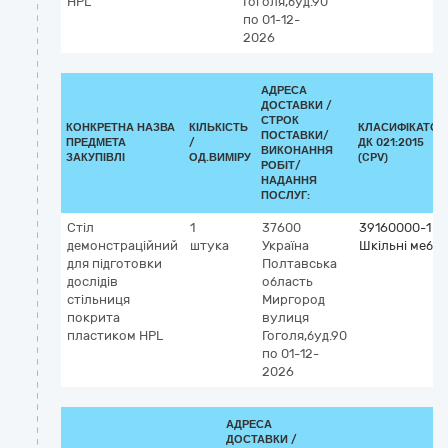
HPL
Гоголя,буд.90
по 01-12-
2026
АДРЕСА
ДОСТАВКИ /
СТРОК
КОНКРЕТНА НАЗВА
КІЛЬКІСТЬ
КЛАСИФІКАТОР
ПОСТАВКИ/
ПРЕДМЕТА
/
ДК 021:2015
ВИКОНАННЯ
ЗАКУПІВЛІ
ОД.ВИМІРУ
(CPV)
РОБІТ/
НАДАННЯ
ПОСЛУГ:
Стіл
1
37600
39160000-1
демонстраційний
штука
Україна
Шкільні меблі
для підготовки
Полтавська
дослідів
область
стільниця
Миргород
покрита
вулиця
пластиком HPL
Гоголя,буд.90
по 01-12-
2026
АДРЕСА
ДОСТАВКИ /