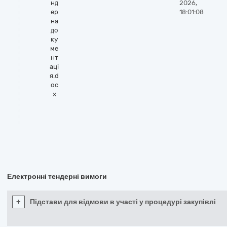
нд
2026,
ер
18:01:08
на
до
ку
ме
нт
аці
я.d
oc
x
Електронні тендерні вимоги
+
Підстави для відмови в участі у процедурі закупівлі