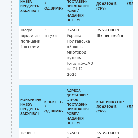
НАЗВА
ПОСТАВКИ/
/
ДК 021:2015
КЛАСИ
ПРЕДМЕТА
ВИКОНАННЯ
ОД.ВИМІРУ
(CPV)
ЗАКУПІВЛІ
РОБІТ/
НАДАННЯ
ПОСЛУГ:
Шафа
1
37600
39160000-1
відкрита з
штука
Україна
Шкільні меблі
полицями
Полтавська
і лотками
область
Миргород
вулиця
Гоголя,буд.90
по 01-12-
2026
АДРЕСА
ДОСТАВКИ /
КОНКРЕТНА
СТРОК
КІЛЬКІСТЬ
КЛАСИФІКАТОР
НАЗВА
ПОСТАВКИ/
/
ДК 021:2015
КЛАСИ
ПРЕДМЕТА
ВИКОНАННЯ
ОД.ВИМІРУ
(CPV)
ЗАКУПІВЛІ
РОБІТ/
НАДАННЯ
ПОСЛУГ:
Пенал з
1
37600
39160000-1