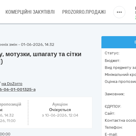
КОМЕРЦІЙНІ ЗАКУПІВЛІ
PROZORRO.ПРОДАЖІ
ніх змін - 01-06-2026, 14:32
, мотузки, шпагату та сітки
Статус:
)
Бюджет:
Вид предмету за
Мінімальний кро
Оцінка пропозиц
/
на DoZorro
6-06-01-001325-a
Замовник:
 пропозицій
Аукціон
ЄДРПОУ:
ає
Очікується
Сайт:
6, 14:32
з
10-06-2026, 12:04
Контактна особ
6, 11:00
Телефон:
00:00
E-mail: