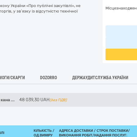
кону України «Про публічні закупівлі», не
Місцезнаходжен
ргів, у зв’язку із відсутністю технічної
МОГИ/СКАРГИ
DOZORRO
ДЕРЖАУДИТСЛУЖБА УКРАЇНИ
 кана
...
48 039,30
UAH
(без ПДВ)
КІЛЬКІСТЬ /
АДРЕСА ДОСТАВКИ /
СТРОК ПОСТАВКИ/
ВЛІ
ОД.ВИМІРУ
ВИКОНАННЯ РОБІТ/НАДАННЯ ПОСЛУГ: