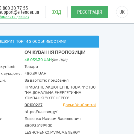
0 800 30 77 55
support@e-tender.ua
ВХІД
РЕЄСТРАЦІЯ
UK
Замовити дзвінок
ВІДКРИТІ ТОРГИ З ОСОБЛИВОСТЯМИ
ОЧІКУВАННЯ ПРОПОЗИЦІЙ
48 039,30
UAH
(без ПДВ)
купівлі:
Товари
к аукціону:
480,39 UAH
ій:
За вартістю придбання
ПРИВАТНЕ АКЦІОНЕРНЕ ТОВАРИСТВО
"НАЦІОНАЛЬНА ЕНЕРГЕТИЧНА
КОМПАНІЯ "УКРЕНЕРГО"
00100227
Досьє YouControl
https://ua.energy/
а:
Лещенко Максим Васильович
380935199900
LESHCHENKO.MV@UA.ENERGY