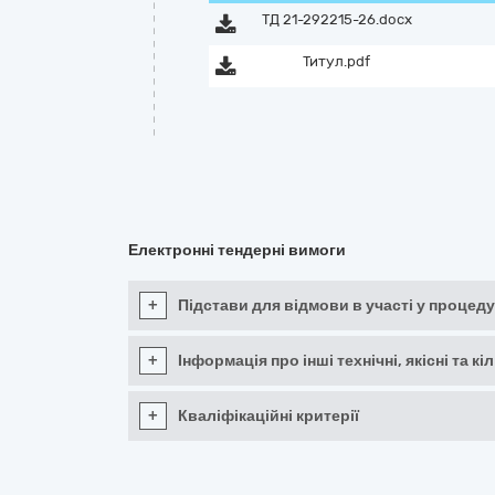
ТД 21-292215-26.docx
Титул.pdf
Електронні тендерні вимоги
+
Підстави для відмови в участі у процеду
+
Інформація про інші технічні, якісні та 
+
Кваліфікаційні критерії