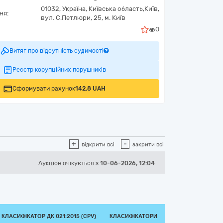
01032,
Україна
,
Київська область,
Київ,
ня:
вул. С.Петлюри, 25, м. Київ
0
Витяг про відсутність судимості
Реєстр корупційних порушників
Сформувати рахунок
142.8 UAH
+
-
відкрити всі
закрити всі
Аукціон
очікується
з
10-06-2026, 12:04
КЛАСИФІКАТОР ДК 021:2015 (CPV)
КЛАСИФІКАТОРИ