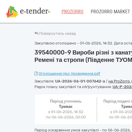
PROZORRO
PROZORRO MARKET
Повернутись назад
Закупівлю оголошено - 01-06-2026, 14:32. Дата остан
39540000-9 Вироби різні з канату
Ремені та стропи (Південне ТУОМ
Оголошення про проведення.pdf
Закупівля:
UA-2026-06-01-007642-a
/
на ProZorro
Рядок плану закупівлі та обґрунтування:
UA-P-202
Період уточнень
Період подачі
Триває
Трив
з 01-06-2026, 14:32
з 01-06-202
по 06-06-2026, 00:00
по 09-06-202
Період оскарження умов закупівлі - по
06-06-2026, 