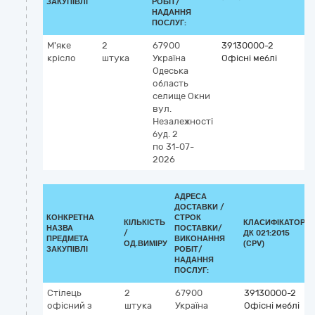
ЗАКУПІВЛІ
РОБІТ/
НАДАННЯ
ПОСЛУГ:
М'яке
2
67900
39130000-2
крісло
штука
Україна
Офісні меблі
Одеська
область
селище Окни
вул.
Незалежності
буд. 2
по 31-07-
2026
АДРЕСА
ДОСТАВКИ /
КОНКРЕТНА
СТРОК
КІЛЬКІСТЬ
КЛАСИФІКАТОР
НАЗВА
ПОСТАВКИ/
/
ДК 021:2015
ПРЕДМЕТА
ВИКОНАННЯ
ОД.ВИМІРУ
(CPV)
ЗАКУПІВЛІ
РОБІТ/
НАДАННЯ
ПОСЛУГ:
Стілець
2
67900
39130000-2
офісний з
штука
Україна
Офісні меблі