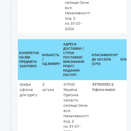
селище Окни
вул.
Незалежності
буд. 2
по 31-07-
2026
АДРЕСА
ДОСТАВКИ /
КОНКРЕТНА
СТРОК
КІЛЬКІСТЬ
КЛАСИФІКАТОР
НАЗВА
ПОСТАВКИ/
/
ДК 021:2015
КЛАС
ПРЕДМЕТА
ВИКОНАННЯ
ОД.ВИМІРУ
(CPV)
ЗАКУПІВЛІ
РОБІТ/
НАДАННЯ
ПОСЛУГ:
Шафа
2
67900
39130000-2
офісна
штука
Україна
Офісні меблі
для одягу
Одеська
область
селище Окни
вул.
Незалежності
буд. 2
по 31-07-