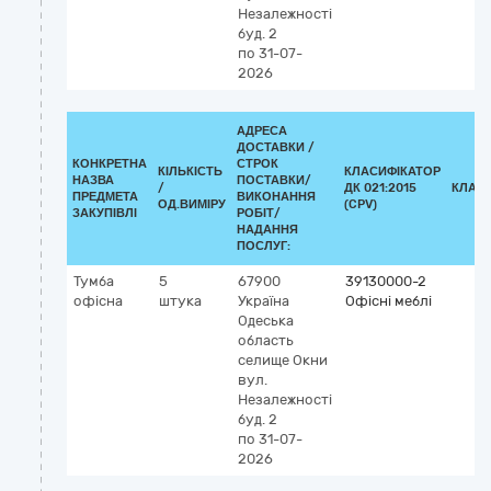
Незалежності
буд. 2
по 31-07-
2026
АДРЕСА
ДОСТАВКИ /
КОНКРЕТНА
СТРОК
КІЛЬКІСТЬ
КЛАСИФІКАТОР
НАЗВА
ПОСТАВКИ/
/
ДК 021:2015
КЛАС
ПРЕДМЕТА
ВИКОНАННЯ
ОД.ВИМІРУ
(CPV)
ЗАКУПІВЛІ
РОБІТ/
НАДАННЯ
ПОСЛУГ:
Тумба
5
67900
39130000-2
офісна
штука
Україна
Офісні меблі
Одеська
область
селище Окни
вул.
Незалежності
буд. 2
по 31-07-
2026