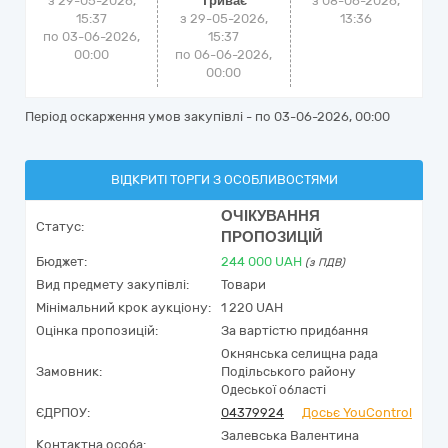
з 29-05-2026,
Триває
з
08-06-2026,
15:37
з 29-05-2026,
13:36
по 03-06-2026,
15:37
00:00
по 06-06-2026,
00:00
Період оскарження умов закупівлі - по
03-06-2026, 00:00
ВІДКРИТІ ТОРГИ З ОСОБЛИВОСТЯМИ
ОЧІКУВАННЯ
Статус:
ПРОПОЗИЦІЙ
Бюджет:
244 000
UAH
(з ПДВ)
Вид предмету закупівлі:
Товари
Мінімальний крок аукціону:
1 220 UAH
Оцінка пропозицій:
За вартістю придбання
Окнянська селищна рада
Замовник:
Подільського району
Одеської області
ЄДРПОУ:
04379924
Досьє YouControl
Залевська Валентина
Контактна особа: