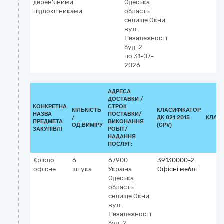
дерев'яними
Одеська
підлокітниками
область
селище Окни
вул.
Незалежності
буд. 2
по 31-07-
2026
АДРЕСА
ДОСТАВКИ /
КОНКРЕТНА
СТРОК
КІЛЬКІСТЬ
КЛАСИФІКАТОР
НАЗВА
ПОСТАВКИ/
/
ДК 021:2015
КЛАС
ПРЕДМЕТА
ВИКОНАННЯ
ОД.ВИМІРУ
(CPV)
ЗАКУПІВЛІ
РОБІТ/
НАДАННЯ
ПОСЛУГ:
Крісло
6
67900
39130000-2
офісне
штука
Україна
Офісні меблі
Одеська
область
селище Окни
вул.
Незалежності
буд. 2