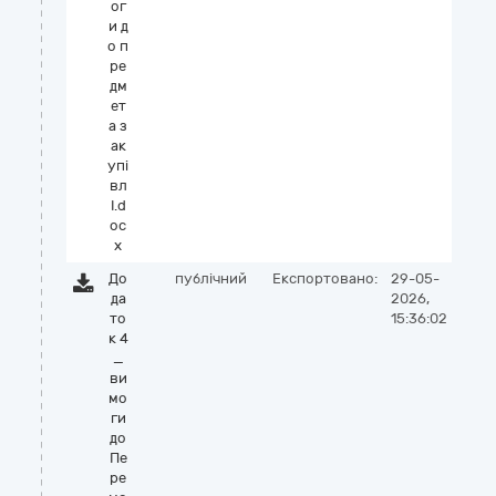
ог
и д
о п
ре
дм
ет
а з
ак
упі
вл
І.d
oc
x
До
публічний
Експортовано:
29-05-
да
2026,
то
15:36:02
к 4
_
ви
мо
ги
до
Пе
ре