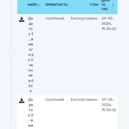
ДАТА
ФАЙЛ
ПРИВАТНІСТЬ
СТАН
ТА
ЧАС
До
публічний
Експортовано:
29-05-
да
2026,
то
15:36:02
к 1
_в
им
ог
и д
о У
ча
сн
ик
а.d
oc
x
До
публічний
Експортовано:
29-05-
да
2026,
то
15:36:02
к 2
- в
им