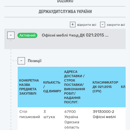
DOZORRO
ДЕРЖАУДИТСЛУЖБА УКРАЇНИ
+
-
відкрити всі
закрити всі
-
Офісні меблі «код ДК 021:2015
...
Активний
-
Позиції
АДРЕСА
ДОСТАВКИ /
КОНКРЕТНА
СТРОК
КІЛЬКІСТЬ
КЛАСИФІКАТОР
НАЗВА
ПОСТАВКИ/
/
ДК 021:2015
КЛАС
ПРЕДМЕТА
ВИКОНАННЯ
ОД.ВИМІРУ
(CPV)
ЗАКУПІВЛІ
РОБІТ/
НАДАННЯ
ПОСЛУГ:
Стіл
3
67900
39130000-2
письмовий
штука
Україна
Офісні меблі
Одеська
область