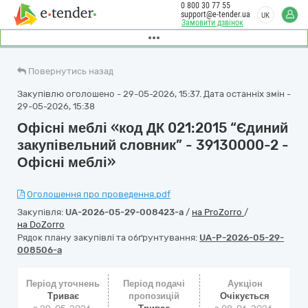
0 800 30 77 55
support@e-tender.ua
UK
Замовити дзвінок
Повернутись назад
Закупівлю оголошено - 29-05-2026, 15:37. Дата останніх змін -
29-05-2026, 15:38
Офісні меблі «код ДК 021:2015 “Єдиний
закупівельний словник” - 39130000-2 -
Офісні меблі»
Оголошення про проведення.pdf
Закупівля:
UA-2026-05-29-008423-a
/
на ProZorro
/
на DoZorro
Рядок плану закупівлі та обґрунтування:
UA-P-2026-05-29-
008506-a
Період уточнень
Період подачі
Аукціон
Триває
пропозицій
Очікується