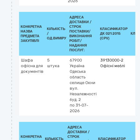
2026
АДРЕСА
ДОСТАВКИ /
КОНКРЕТНА
СТРОК
КІЛЬКІСТЬ
КЛАСИФІКАТОР
НАЗВА
ПОСТАВКИ/
/
ДК 021:2015
КЛАС
ПРЕДМЕТА
ВИКОНАННЯ
ОД.ВИМІРУ
(CPV)
ЗАКУПІВЛІ
РОБІТ/
НАДАННЯ
ПОСЛУГ:
Шафа
5
67900
39130000-2
офісна для
штука
Україна
Офісні меблі
документів
Одеська
область
селище Окни
вул.
Незалежності
буд. 2
по 31-07-
2026
АДРЕСА
ДОСТАВКИ /
КОНКРЕТНА
СТРОК
КІЛЬКІСТЬ
КЛАСИФІКАТОР