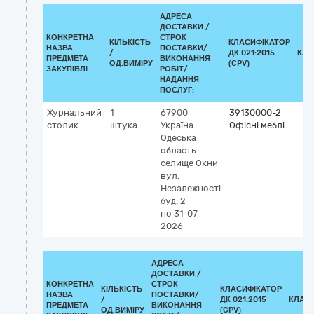
АДРЕСА
ДОСТАВКИ /
КОНКРЕТНА
СТРОК
КІЛЬКІСТЬ
КЛАСИФІКАТОР
НАЗВА
ПОСТАВКИ/
/
ДК 021:2015
КЛА
ПРЕДМЕТА
ВИКОНАННЯ
ОД.ВИМІРУ
(CPV)
ЗАКУПІВЛІ
РОБІТ/
НАДАННЯ
ПОСЛУГ:
Журнальний
1
67900
39130000-2
столик
штука
Україна
Офісні меблі
Одеська
область
селище Окни
вул.
Незалежності
буд. 2
по 31-07-
2026
АДРЕСА
ДОСТАВКИ /
КОНКРЕТНА
СТРОК
КІЛЬКІСТЬ
КЛАСИФІКАТОР
НАЗВА
ПОСТАВКИ/
/
ДК 021:2015
КЛАС
ПРЕДМЕТА
ВИКОНАННЯ
ОД.ВИМІРУ
(CPV)