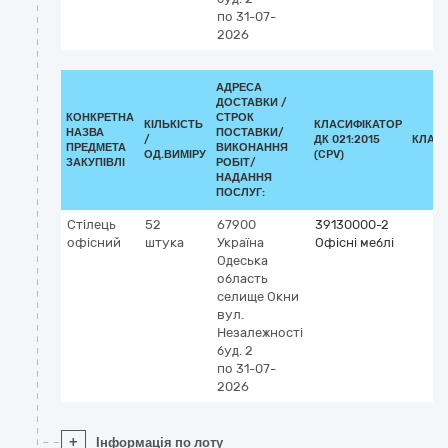
по 31-07-
2026
АДРЕСА
ДОСТАВКИ /
КОНКРЕТНА
СТРОК
КІЛЬКІСТЬ
КЛАСИФІКАТОР
НАЗВА
ПОСТАВКИ/
/
ДК 021:2015
КЛАС
ПРЕДМЕТА
ВИКОНАННЯ
ОД.ВИМІРУ
(CPV)
ЗАКУПІВЛІ
РОБІТ/
НАДАННЯ
ПОСЛУГ:
Стілець
52
67900
39130000-2
офісний
штука
Україна
Офісні меблі
Одеська
область
селище Окни
вул.
Незалежності
буд. 2
по 31-07-
2026
+
Інформація по лоту