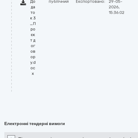
До
публічний
Експортовано:
29-05-
да
2026,
то
15:36:02
к 3
_П
ро
єк
т д
ог
ов
ор
у.d
oc
x
Електронні тендерні вимоги