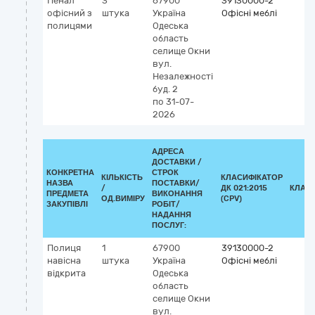
Пенал
3
67900
39130000-2
офісний з
штука
Україна
Офісні меблі
полицями
Одеська
область
селище Окни
вул.
Незалежності
буд. 2
по 31-07-
2026
АДРЕСА
ДОСТАВКИ /
КОНКРЕТНА
СТРОК
КІЛЬКІСТЬ
КЛАСИФІКАТОР
НАЗВА
ПОСТАВКИ/
/
ДК 021:2015
КЛАС
ПРЕДМЕТА
ВИКОНАННЯ
ОД.ВИМІРУ
(CPV)
ЗАКУПІВЛІ
РОБІТ/
НАДАННЯ
ПОСЛУГ:
Полиця
1
67900
39130000-2
навісна
штука
Україна
Офісні меблі
відкрита
Одеська
область
селище Окни
вул.