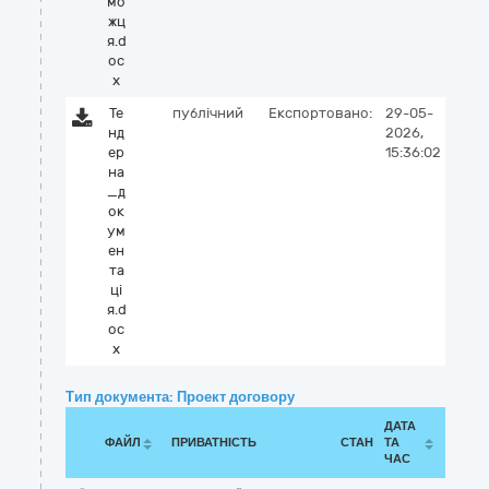
мо
жц
я.d
oc
x
Те
публічний
Експортовано:
29-05-
нд
2026,
ер
15:36:02
на
_д
ок
ум
ен
та
ці
я.d
oc
x
Тип документа: Проект договору
ДАТА
ФАЙЛ
ПРИВАТНІСТЬ
СТАН
ТА
ЧАС