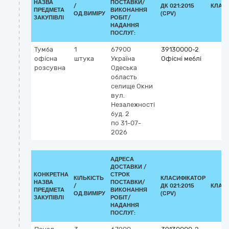
НАЗВА
ПОСТАВКИ/
/
ДК 021:2015
КЛАС
ПРЕДМЕТА
ВИКОНАННЯ
ОД.ВИМІРУ
(CPV)
ЗАКУПІВЛІ
РОБІТ/
НАДАННЯ
ПОСЛУГ:
Тумба
1
67900
39130000-2
офісна
штука
Україна
Офісні меблі
розсувна
Одеська
область
селище Окни
вул.
Незалежності
буд. 2
по 31-07-
2026
АДРЕСА
ДОСТАВКИ /
КОНКРЕТНА
СТРОК
КІЛЬКІСТЬ
КЛАСИФІКАТОР
НАЗВА
ПОСТАВКИ/
/
ДК 021:2015
КЛАС
ПРЕДМЕТА
ВИКОНАННЯ
ОД.ВИМІРУ
(CPV)
ЗАКУПІВЛІ
РОБІТ/
НАДАННЯ
ПОСЛУГ: