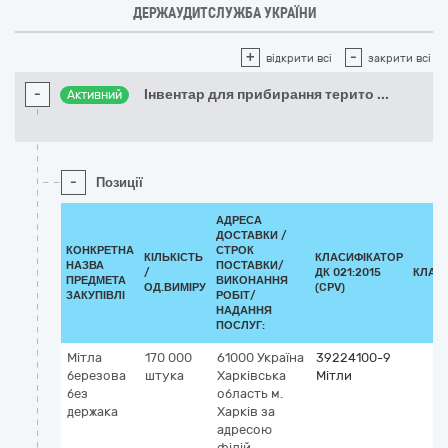
ДЕРЖАУДИТСЛУЖБА УКРАЇНИ
+
-
відкрити всі
закрити всі
-
Інвентар для прибирання терито
...
Активний
-
Позиції
АДРЕСА
ДОСТАВКИ /
КОНКРЕТНА
СТРОК
КІЛЬКІСТЬ
КЛАСИФІКАТОР
НАЗВА
ПОСТАВКИ/
/
ДК 021:2015
КЛАС
ПРЕДМЕТА
ВИКОНАННЯ
ОД.ВИМІРУ
(CPV)
ЗАКУПІВЛІ
РОБІТ/
НАДАННЯ
ПОСЛУГ:
Мітла
170 000
61000
Україна
39224100-9
березова
штука
Харківська
Мітли
без
область
м.
держака
Харків
за
адресою
філій