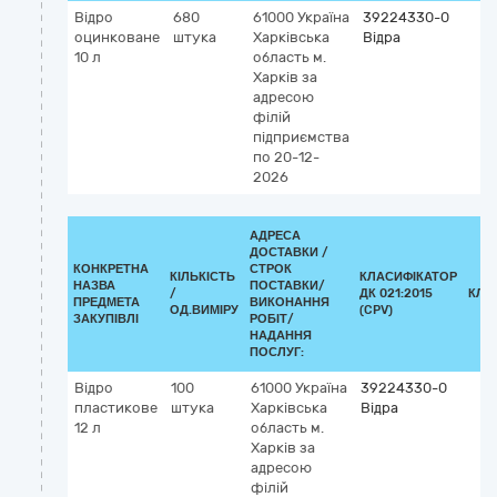
Відро
680
61000
Україна
39224330-0
оцинковане
штука
Харківська
Відра
10 л
область
м.
Харків
за
адресою
філій
підприємства
по 20-12-
2026
АДРЕСА
ДОСТАВКИ /
КОНКРЕТНА
СТРОК
КІЛЬКІСТЬ
КЛАСИФІКАТОР
НАЗВА
ПОСТАВКИ/
/
ДК 021:2015
КЛА
ПРЕДМЕТА
ВИКОНАННЯ
ОД.ВИМІРУ
(CPV)
ЗАКУПІВЛІ
РОБІТ/
НАДАННЯ
ПОСЛУГ:
Відро
100
61000
Україна
39224330-0
пластикове
штука
Харківська
Відра
12 л
область
м.
Харків
за
адресою
філій