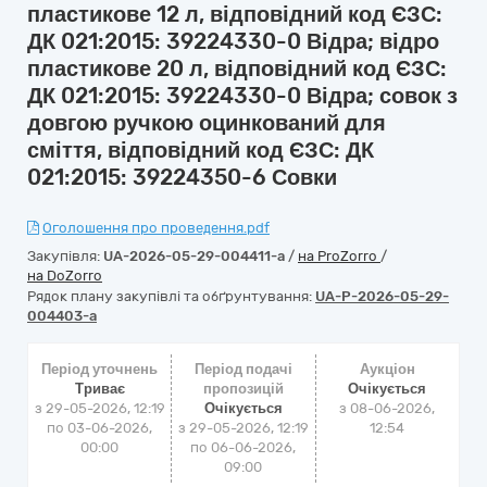
пластикове 12 л, відповідний код ЄЗС:
ДК 021:2015: 39224330-0 Відра; відро
пластикове 20 л, відповідний код ЄЗС:
ДК 021:2015: 39224330-0 Відра; совок з
довгою ручкою оцинкований для
сміття, відповідний код ЄЗС: ДК
021:2015: 39224350-6 Совки
Оголошення про проведення.pdf
Закупівля:
UA-2026-05-29-004411-a
/
на ProZorro
/
на DoZorro
Рядок плану закупівлі та обґрунтування:
UA-P-2026-05-29-
004403-a
Період уточнень
Період подачі
Аукціон
Триває
пропозицій
Очікується
з 29-05-2026, 12:19
Очікується
з
08-06-2026,
по 03-06-2026,
з 29-05-2026, 12:19
12:54
00:00
по 06-06-2026,
09:00