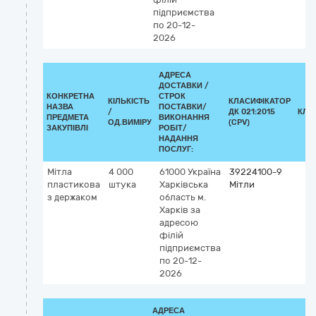
підприємства
по 20-12-
2026
АДРЕСА
ДОСТАВКИ /
КОНКРЕТНА
СТРОК
КІЛЬКІСТЬ
КЛАСИФІКАТОР
НАЗВА
ПОСТАВКИ/
/
ДК 021:2015
КЛА
ПРЕДМЕТА
ВИКОНАННЯ
ОД.ВИМІРУ
(CPV)
ЗАКУПІВЛІ
РОБІТ/
НАДАННЯ
ПОСЛУГ:
Мітла
4 000
61000
Україна
39224100-9
пластикова
штука
Харківська
Мітли
з держаком
область
м.
Харків
за
адресою
філій
підприємства
по 20-12-
2026
АДРЕСА