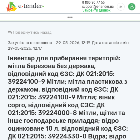
0 800 30 77 55
support@e-tender.ua
UK
Замовити дзвінок
Повернутись назад
Закупівлю оголошено - 29-05-2026, 12:19. Дата останніх змін -
29-05-2026, 12:17
Інвентар для прибирання територій:
мітла березова без держака,
відповідний код ЄЗС: ДК 021:2015:
39224100-9 Мітли; мітла пластикова з
держаком, відповідний код ЄЗС: ДК
021:2015: 39224100-9 Мітли; віник
сорго, відповідний код ЄЗС: ДК
021:2015: 39224000-8 Мітли, щітки та
інше господарське приладдя; відро
оцинковане 10 л, відповідний код ЄЗС:
ДК 021:2015: 39224330-0 Відра; відро