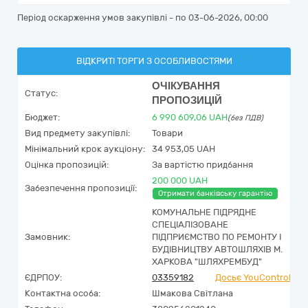
Період оскарження умов закупівлі - по
03-06-2026, 00:00
ВІДКРИТІ ТОРГИ З ОСОБЛИВОСТЯМИ
ОЧІКУВАННЯ
Статус:
ПРОПОЗИЦІЙ
Бюджет:
6 990 609,06
UAH
(без ПДВ)
Вид предмету закупівлі:
Товари
Мінімальний крок аукціону:
34 953,05 UAH
Оцінка пропозицій:
За вартістю придбання
200 000 UAH
Забезпечення пропозиції:
Отримати банківську гарантію
КОМУНАЛЬНЕ ПІДРЯДНЕ
СПЕЦІАЛІЗОВАНЕ
Замовник:
ПІДПРИЄМСТВО ПО РЕМОНТУ І
БУДІВНИЦТВУ АВТОШЛЯХІВ М.
ХАРКОВА "ШЛЯХРЕМБУД"
ЄДРПОУ:
03359182
Досьє YouControl
Контактна особа:
Шмакова Світлана