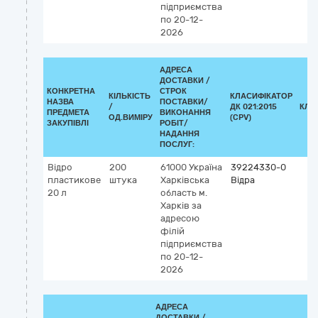
підприємства
по 20-12-
2026
АДРЕСА
ДОСТАВКИ /
КОНКРЕТНА
СТРОК
КІЛЬКІСТЬ
КЛАСИФІКАТОР
НАЗВА
ПОСТАВКИ/
/
ДК 021:2015
КЛА
ПРЕДМЕТА
ВИКОНАННЯ
ОД.ВИМІРУ
(CPV)
ЗАКУПІВЛІ
РОБІТ/
НАДАННЯ
ПОСЛУГ:
Відро
200
61000
Україна
39224330-0
пластикове
штука
Харківська
Відра
20 л
область
м.
Харків
за
адресою
філій
підприємства
по 20-12-
2026
АДРЕСА
ДОСТАВКИ /