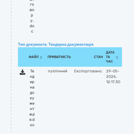
го
во
р
у..
do
c
Тип документа: Тендерна документація
ДАТА
ФАЙЛ
ПРИВАТНІСТЬ
СТАН
ТА
ЧАС
Те
публічний
Експортовано:
29-05-
нд
2026,
ер
12:17:30
на
до
ку
ме
нт
аці
я.d
oc