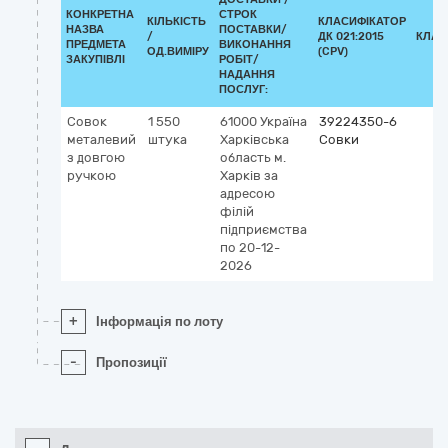
КОНКРЕТНА
СТРОК
КІЛЬКІСТЬ
КЛАСИФІКАТОР
НАЗВА
ПОСТАВКИ/
/
ДК 021:2015
КЛАС
ПРЕДМЕТА
ВИКОНАННЯ
ОД.ВИМІРУ
(CPV)
ЗАКУПІВЛІ
РОБІТ/
НАДАННЯ
ПОСЛУГ:
Совок
1 550
61000
Україна
39224350-6
металевий
штука
Харківська
Совки
з довгою
область
м.
ручкою
Харків
за
адресою
філій
підприємства
по 20-12-
2026
+
Інформація по лоту
-
Пропозиції