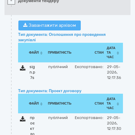
-
Документи тендеру
Завантажити архівом
Тип документа: Оголошення про проведення
закупівлі
ДАТА
ФАЙЛ
ПРИВАТНІСТЬ
СТАН
ТА
ЧАС
sig
публічний
Експортовано:
29-05-
n.p
2026,
7s
12:17:36
Тип документа: Проект договору
ДАТА
ФАЙЛ
ПРИВАТНІСТЬ
СТАН
ТА
ЧАС
пр
публічний
Експортовано:
29-05-
оє
2026,
кт
12:17:30
до