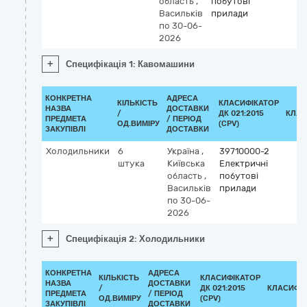
область
,
побутові
Васильків
прилади
по 30-06-
2026
+
Специфікація 1: Кавомашини
КОНКРЕТНА
АДРЕСА
КІЛЬКІСТЬ
КЛАСИФІКАТОР
НАЗВА
ДОСТАВКИ
/
ДК 021:2015
КЛАС
ПРЕДМЕТА
/ ПЕРІОД
ОД.ВИМІРУ
(CPV)
ЗАКУПІВЛІ
ДОСТАВКИ
Холодильники
6
Україна
,
39710000-2
штука
Київська
Електричні
область
,
побутові
Васильків
прилади
по 30-06-
2026
+
Специфікація 2: Холодильники
КОНКРЕТНА
АДРЕСА
КІЛЬКІСТЬ
КЛАСИФІКАТОР
НАЗВА
ДОСТАВКИ
/
ДК 021:2015
КЛАСИФІ
ПРЕДМЕТА
/ ПЕРІОД
ОД.ВИМІРУ
(CPV)
ЗАКУПІВЛІ
ДОСТАВКИ