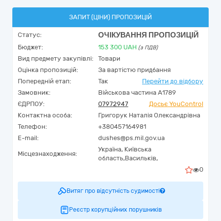
ЗАПИТ (ЦІНИ) ПРОПОЗИЦІЙ
ОЧІКУВАННЯ ПРОПОЗИЦІЙ
Статус:
Бюджет:
153 300
UAH
(з ПДВ)
Вид предмету закупівлі:
Товари
Оцінка пропозицій:
За вартістю придбання
Попередній етап:
Так
Перейти до відбору
Замовник:
Військова частина А1789
ЄДРПОУ:
07972947
Досьє YouControl
Контактна особа:
Григорук Наталія Олександрівна
Телефон:
+380457164981
E-mail:
dushes@ps.mil.gov.ua
Україна
,
Київська
Місцезнаходження:
область,
Васильків,
0
Витяг про відсутність судимості
Реєстр корупційних порушників