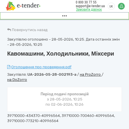
0 800 30 77 55
support@e-tender.ua
UK
Замовити дзвінок
Повернутись назад
Закупівлю оголошено - 28-05-2026, 10:25. Дата останніх змін
- 28-05-2026, 10:25
Кавомашини, Холодильники, Міксери
Оголошення про проведення.pdf
Закупівля:
UA-2026-05-28-002193-a
/
на ProZorro
/
на DoZorro
Період подачі пропозицій
з 28-05-2026, 10:25
по 02-06-2026, 10:26
39710000-434370-40996564, 39710000-700460-40996564,
39710000-773210-40996564