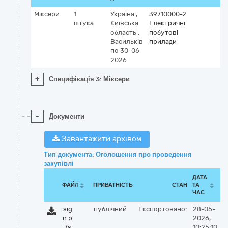
Міксери
1
Україна
,
39710000-2
штука
Київська
Електричні
область
,
побутові
Васильків
прилади
по 30-06-
2026
+
Специфікація 3: Міксери
-
Документи
Завантажити архівом
Тип документа: Оголошення про проведення
закупівлі
ДАТА
ФАЙЛ
ПРИВАТНІСТЬ
СТАН
ТА
ЧАС
sig
публічний
Експортовано:
28-05-
n.p
2026,
7s
10:25:10