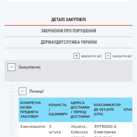
ДЕТАЛІ ЗАКУПІВЛІ
ЗВЕРНЕННЯ ПРО ПОРУШЕННЯ
ДЕРЖАУДИТСЛУЖБА УКРАЇНИ
+
-
відкрити всі
закрити всі
-
Закупівля:
-
Позиції
КОНКРЕТНА
АДРЕСА
КІЛЬКІСТЬ
КЛАСИФІКАТОР
НАЗВА
ДОСТАВКИ
/
ДК 021:2015
КЛАСИ
ПРЕДМЕТА
/ ПЕРІОД
ОД.ВИМІРУ
(CPV)
ЗАКУПІВЛІ
ДОСТАВКИ
Кавомашини
3
Україна
,
39710000-2
штука
Київська
Електричні