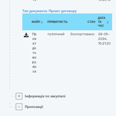
Тип документа: Проект договору
ДАТА
ФАЙЛ
ПРИВАТНІСТЬ
СТАН
ТА
ЧАС
Пр
публічний
Експортовано:
28-05-
ое
2026,
кт
10:21:20
до
го
во
ру.
do
cx
+
Інформація по закупівлі
-
Пропозиції