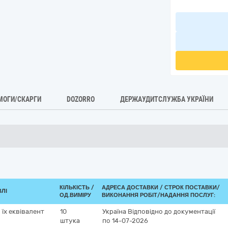
МОГИ/СКАРГИ
DOZORRO
ДЕРЖАУДИТСЛУЖБА УКРАЇНИ
КІЛЬКІСТЬ /
АДРЕСА ДОСТАВКИ /
СТРОК ПОСТАВКИ/
ВЛІ
ОД.ВИМІРУ
ВИКОНАННЯ РОБІТ/НАДАННЯ ПОСЛУГ:
 їх еквівалент
10
Україна
Відповідно до документації
штука
по 14-07-2026