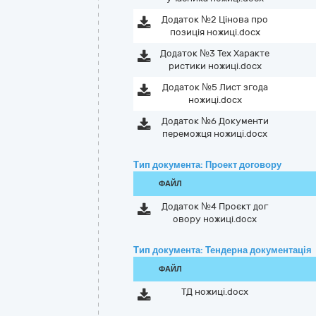
Додаток №2 Цінова про
позиція ножиці.docx
Додаток №3 Тех Характе
ристики ножиці.docx
Додаток №5 Лист згода
ножиці.docx
Додаток №6 Документи
переможця ножиці.docx
Тип документа: Проект договору
ФАЙЛ
Додаток №4 Проєкт дог
овору ножиці.docx
Тип документа: Тендерна документація
ФАЙЛ
ТД ножиці.docx