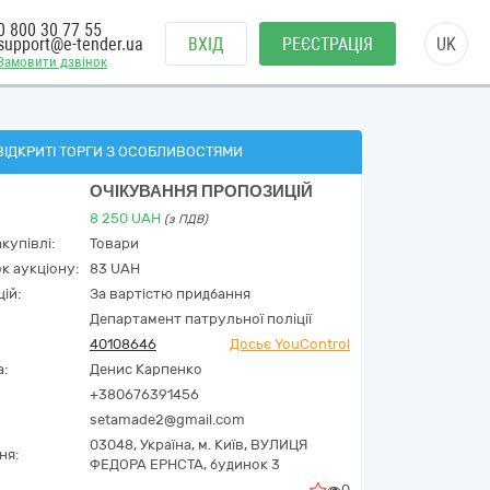
0 800 30 77 55
support@e-tender.ua
ВХІД
РЕЄСТРАЦІЯ
UK
Замовити дзвінок
ВІДКРИТІ ТОРГИ З ОСОБЛИВОСТЯМИ
ОЧІКУВАННЯ ПРОПОЗИЦІЙ
8 250
UAH
(з ПДВ)
купівлі:
Товари
к аукціону:
83 UAH
ій:
За вартістю придбання
Департамент патрульної поліції
40108646
Досьє YouControl
а:
Денис Карпенко
+380676391456
setamade2@gmail.com
03048,
Україна
,
м. Київ,
ВУЛИЦЯ
ня:
ФЕДОРА ЕРНСТА, будинок 3
0