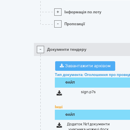
+
Інформація по лоту
-
Пропозиції
-
Документи тендеру
Завантажити архівом
Тип документа: Оголошення про провед
ФАЙЛ
sign.p7s
Інші
ФАЙЛ
Додаток №1 документи
учасника ножиці.docx