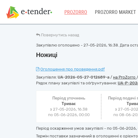
PROZORRO
PROZORRO MARKET
Повернутись назад
Закупівлю оголошено - 27-05-2026, 16:38. Дата оста
Ножиці
Оголошення про проведення.pdf
Закупівля:
UA-2026-05-27-012689-a
/
на ProZorro
Рядок плану закупівлі та обґрунтування:
UA-P-202
Період уточнень
Період подачі
Триває
Трив
з 27-05-2026, 16:38
з 27-05-202
по 05-06-2026, 00:00
по 08-06-202
Період оскарження умов закупівлі - по
05-06-2026, 
Термін поставки зазначений в оголошенні є орієнто