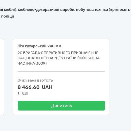
фісні меблі), меблево-декоративні вироби, побутова техніка (крім ос
 поліції
Ніж кухарський 240 мм
20 БРИГАДА ОПЕРАТИВНОГО ПРИЗНАЧЕННЯ
НАЦІОНАЛЬНОЇ ГВАРДІЇ УКРАЇНИ (ВІЙСЬКОВА
ЧАСТИНА 3009)
Очікувана вартість
8 466,60 UAH
з ПДВ
Дивитись