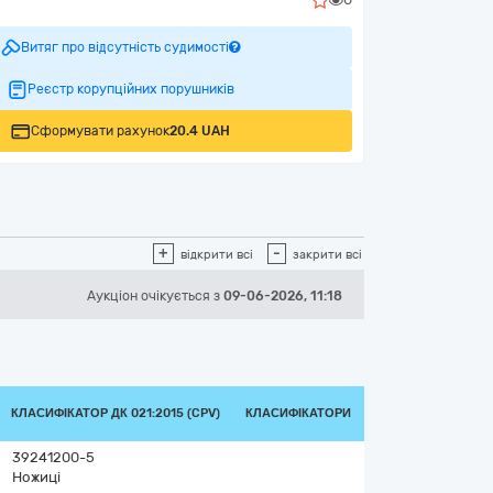
Витяг про відсутність судимості
Реєстр корупційних порушників
Сформувати рахунок
20.4 UAH
+
-
відкрити всі
закрити всі
Аукціон
очікується
з
09-06-2026, 11:18
КЛАСИФІКАТОР ДК 021:2015 (CPV)
КЛАСИФІКАТОРИ
39241200-5
Ножиці