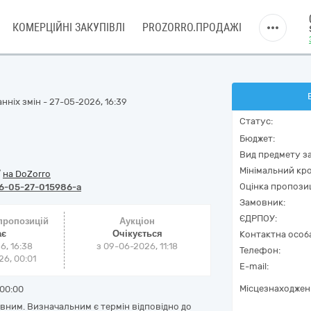
КОМЕРЦІЙНІ ЗАКУПІВЛІ
PROZORRO.ПРОДАЖІ
нніх змін - 27-05-2026, 16:39
Статус:
Бюджет:
Вид предмету за
Мінімальний кро
/
на DoZorro
Оцінка пропозиц
6-05-27-015986-a
Замовник:
ЄДРПОУ:
 пропозицій
Аукціон
ає
Очікується
Контактна особ
6, 16:38
з
09-06-2026, 11:18
Телефон:
6, 00:01
E-mail:
Місцезнаходжен
00:00
вним. Визначальним є термін відповідно до