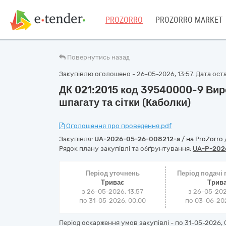
PROZORRO
PROZORRO MARKET
Повернутись назад
Закупівлю оголошено - 26-05-2026, 13:57. Дата оста
ДК 021:2015 код 39540000-9 Вироб
шпагату та сітки (Каболки)
Оголошення про проведення.pdf
Закупівля:
UA-2026-05-26-008212-a
/
на ProZorro
Рядок плану закупівлі та обґрунтування:
UA-P-202
Період уточнень
Період подачі
Триває
Трив
з 26-05-2026, 13:57
з 26-05-202
по 31-05-2026, 00:00
по 03-06-202
Період оскарження умов закупівлі - по
31-05-2026, 