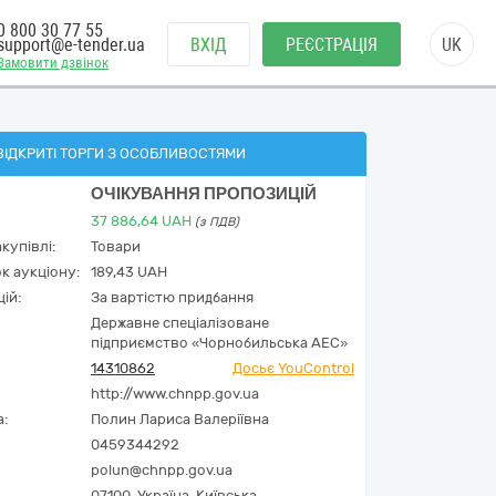
0 800 30 77 55
support@e-tender.ua
ВХІД
РЕЄСТРАЦІЯ
UK
Замовити дзвінок
ВІДКРИТІ ТОРГИ З ОСОБЛИВОСТЯМИ
ОЧІКУВАННЯ ПРОПОЗИЦІЙ
37 886,64
UAH
(з ПДВ)
купівлі:
Товари
к аукціону:
189,43 UAH
ій:
За вартістю придбання
Державне спеціалізоване
підприємство «Чорнобильська АЕС»
14310862
Досьє YouControl
http://www.chnpp.gov.ua
а:
Полин Лариса Валеріївна
0459344292
polun@chnpp.gov.ua
07100,
Україна
,
Київська