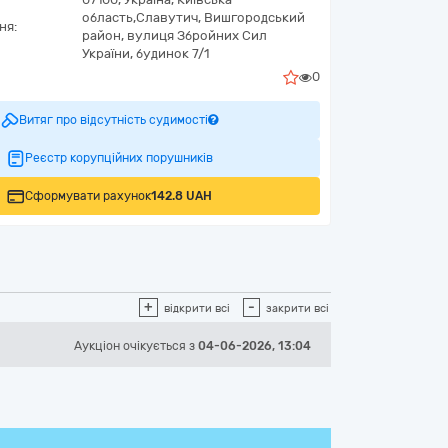
область,
Славутич,
Вишгородський
ня:
район, вулиця Збройних Сил
України, будинок 7/1
0
Витяг про відсутність судимості
Реєстр корупційних порушників
Сформувати рахунок
142.8 UAH
+
-
відкрити всі
закрити всі
Аукціон
очікується
з
04-06-2026, 13:04