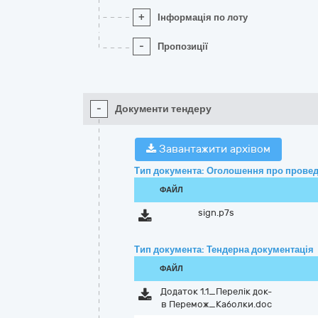
+
Інформація по лоту
-
Пропозиції
-
Документи тендеру
Завантажити архівом
Тип документа: Оголошення про провед
ФАЙЛ
sign.p7s
Тип документа: Тендерна документація
ФАЙЛ
Додаток 1.1_Перелік док-
в Перемож_Каболки.doc