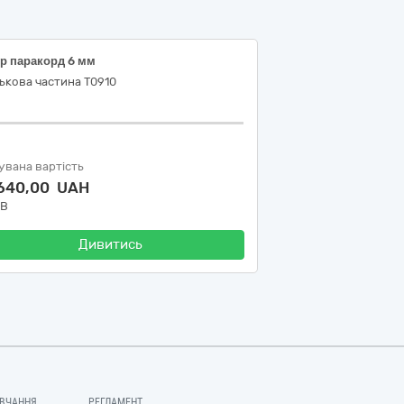
р паракорд 6 мм
ькова частина Т0910
увана вартість
 640,00 UAH
ДВ
Дивитись
ВЧАННЯ
РЕГЛАМЕНТ