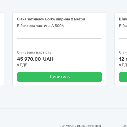
Сітка затінююча 60% ширина 2 метри
Шну
Військова частина А 5006
Війс
Очікувана вартість
Очік
45 970,00 UAH
12
з ПДВ
з П
Дивитись
PROZORRO - ДЕРЖЗАКУПІВЛІ
НА