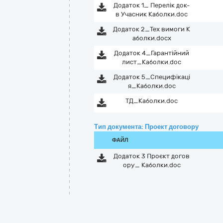
Додаток 1_ Перелік док-
в Учасник Каболки.doc
Додаток 2_Тех вимоги К
аболки.docx
Додаток 4_Гарантійний
лист_Каболки.doc
Додаток 5_Специфікаці
я_Каболки.doc
ТД_Каболки.doc
Тип документа: Проект договору
ФАЙЛ
Додаток 3 Проєкт догов
ору_ Каболки.doc