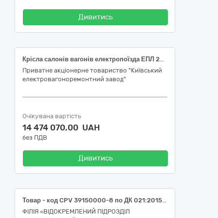
Дивитись
Крісла салонів вагонів електропоїзда ЕПЛ 2Т 2 клас
Приватне акціонерне товариство "Київський
електровагоноремонтний завод"
Очікувана вартість
14 474 070,00 UAH
без ПДВ
Дивитись
Товар - код CPV 39150000-8 по ДК 021:2015 Меблі та приспособи різні (Меблева фурнітура). РПЗ - 9.200.
ФІЛІЯ «ВІДОКРЕМЛЕНИЙ ПІДРОЗДІЛ