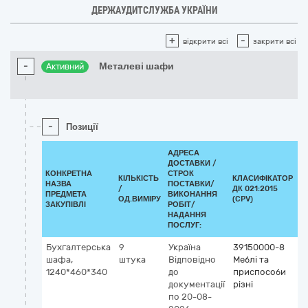
ДЕРЖАУДИТСЛУЖБА УКРАЇНИ
+
-
відкрити всі
закрити всі
-
Металеві шафи
Активний
-
Позиції
АДРЕСА
ДОСТАВКИ /
КОНКРЕТНА
СТРОК
КІЛЬКІСТЬ
КЛАСИФІКАТОР
НАЗВА
ПОСТАВКИ/
/
ДК 021:2015
К
ПРЕДМЕТА
ВИКОНАННЯ
ОД.ВИМІРУ
(CPV)
ЗАКУПІВЛІ
РОБІТ/
НАДАННЯ
ПОСЛУГ:
Бухгалтерська
9
Україна
39150000-8
шафа,
штука
Відповідно
Меблі та
1240*460*340
до
приспособи
документації
різні
по 20-08-