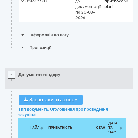
650*460*340
до
приспособи
документації
різні
по 20-08-
2026
+
Інформація по лоту
-
Пропозиції
-
Документи тендеру
Завантажити архівом
Тип документа: Оголошення про проведення
закупівлі
ДАТА
ФАЙЛ
ПРИВАТНІСТЬ
СТАН
ТА
ЧАС