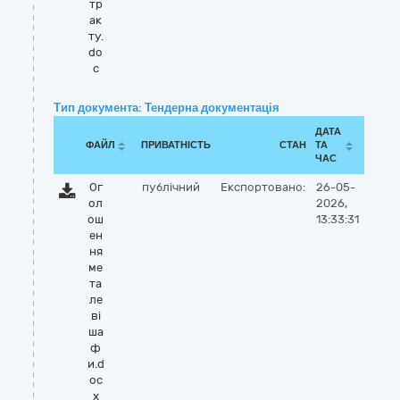
тр
ак
ту.
do
c
Тип документа: Тендерна документація
ДАТА
ФАЙЛ
ПРИВАТНІСТЬ
СТАН
ТА
ЧАС
Ог
публічний
Експортовано:
26-05-
ол
2026,
ош
13:33:31
ен
ня
ме
та
ле
ві
ша
ф
и.d
oc
x