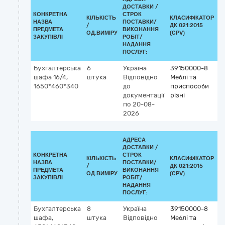
ДОСТАВКИ /
КОНКРЕТНА
СТРОК
КІЛЬКІСТЬ
КЛАСИФІКАТОР
НАЗВА
ПОСТАВКИ/
/
ДК 021:2015
К
ПРЕДМЕТА
ВИКОНАННЯ
ОД.ВИМІРУ
(CPV)
ЗАКУПІВЛІ
РОБІТ/
НАДАННЯ
ПОСЛУГ:
Бухгалтерська
6
Україна
39150000-8
шафа 16/4,
штука
Відповідно
Меблі та
1650*460*340
до
приспособи
документації
різні
по 20-08-
2026
АДРЕСА
ДОСТАВКИ /
КОНКРЕТНА
СТРОК
КІЛЬКІСТЬ
КЛАСИФІКАТОР
НАЗВА
ПОСТАВКИ/
/
ДК 021:2015
К
ПРЕДМЕТА
ВИКОНАННЯ
ОД.ВИМІРУ
(CPV)
ЗАКУПІВЛІ
РОБІТ/
НАДАННЯ
ПОСЛУГ:
Бухгалтерська
8
Україна
39150000-8
шафа,
штука
Відповідно
Меблі та