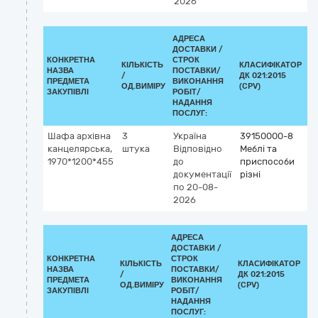
2026
АДРЕСА
ДОСТАВКИ /
КОНКРЕТНА
СТРОК
КІЛЬКІСТЬ
КЛАСИФІКАТОР
НАЗВА
ПОСТАВКИ/
/
ДК 021:2015
К
ПРЕДМЕТА
ВИКОНАННЯ
ОД.ВИМІРУ
(CPV)
ЗАКУПІВЛІ
РОБІТ/
НАДАННЯ
ПОСЛУГ:
Шафа архівна
3
Україна
39150000-8
канцелярська,
штука
Відповідно
Меблі та
1970*1200*455
до
приспособи
документації
різні
по 20-08-
2026
АДРЕСА
ДОСТАВКИ /
КОНКРЕТНА
СТРОК
КІЛЬКІСТЬ
КЛАСИФІКАТОР
НАЗВА
ПОСТАВКИ/
/
ДК 021:2015
КЛ
ПРЕДМЕТА
ВИКОНАННЯ
ОД.ВИМІРУ
(CPV)
ЗАКУПІВЛІ
РОБІТ/
НАДАННЯ
ПОСЛУГ: