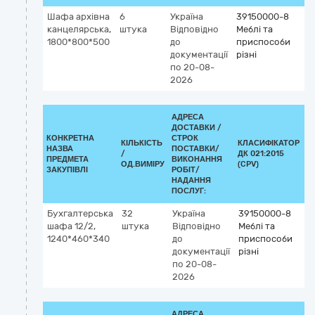
Шафа архівна
6
Україна
39150000-8
канцелярська,
штука
Відповідно
Меблі та
1800*800*500
до
приспособи
документації
різні
по 20-08-
2026
АДРЕСА
ДОСТАВКИ /
КОНКРЕТНА
СТРОК
КІЛЬКІСТЬ
КЛАСИФІКАТОР
НАЗВА
ПОСТАВКИ/
/
ДК 021:2015
К
ПРЕДМЕТА
ВИКОНАННЯ
ОД.ВИМІРУ
(CPV)
ЗАКУПІВЛІ
РОБІТ/
НАДАННЯ
ПОСЛУГ:
Бухгалтерська
32
Україна
39150000-8
шафа 12/2,
штука
Відповідно
Меблі та
1240*460*340
до
приспособи
документації
різні
по 20-08-
2026
АДРЕСА