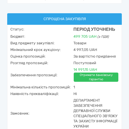
СПРОЩЕНА ЗАКУПІВЛЯ
ПЕРІОД УТОЧНЕНЬ
Статус:
Бюджет:
499 705
UAH
(з ПДВ)
Вид предмету закупівлі:
Товари
Мінімальний крок аукціону:
4 997,05 UAH
Оцінка пропозицій:
За вартістю придбання
Розгляд пропозицій:
Поступовий
14 991,15 UAH
Забезпечення пропозиції:
Отримати банківську
гарантію
Мінімальна кількість пропозицій:
1
Наявність прекваліфікації:
Ні
ДЕПАРТАМЕНТ
ЗАБЕЗПЕЧЕННЯ
ДЕРЖАВНОЇ СЛУЖБИ
Замовник:
СПЕЦІАЛЬНОГО ЗВ'ЯЗКУ
ТА ЗАХИСТУ ІНФОРМАЦІЇ
УКРАЇНИ