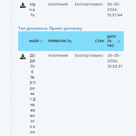
sig
публічний
Експортовано:
26-05-
n.p
2026,
7s
13:37:44
Тип документа: Проект договору
ДАТА
ФАЙЛ
ПРИВАТНІСТЬ
СТАН
ТА
ЧАС
ДО
публічний
Експортовано:
26-05-
ДА
2026,
ТО
13:33:31
К
№
3 П
ро
ек
т Д
ер
жа
вн
ог
о к
он