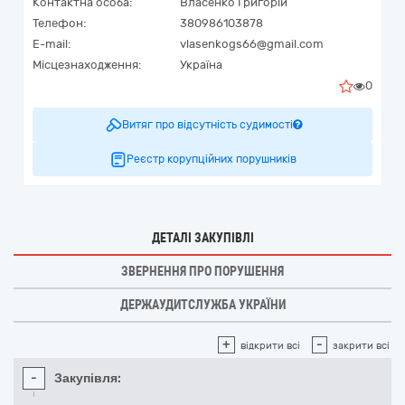
Контактна особа:
Власенко Григорій
Телефон:
380986103878
E-mail:
vlasenkogs66@gmail.com
Місцезнаходження:
Україна
0
Витяг про відсутність судимості
Реєстр корупційних порушників
ДЕТАЛІ ЗАКУПІВЛІ
ЗВЕРНЕННЯ ПРО ПОРУШЕННЯ
ДЕРЖАУДИТСЛУЖБА УКРАЇНИ
+
-
відкрити всі
закрити всі
-
Закупівля: