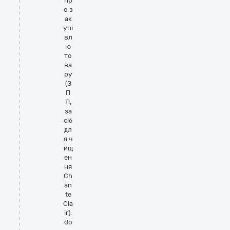
пр
о з
ак
упі
вл
ю
то
ва
ру
(З
П
П,
за
сіб
дл
я ч
ищ
ен
ня
Ch
an
te
Cla
ir).
do