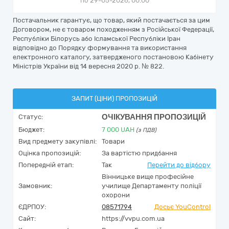
по 29-05-2026, 00:00
Постачальник гарантує, що товар, який постачається за цим
Договором, не є товаром походженням з Російської Федерації,
Республіки Білорусь або Ісламської Республіки Іран
відповідно до Порядку формування та використання
електронного каталогу, затвердженого постановою Кабінету
Міністрів України від 14 вересня 2020 р. № 822.
ЗАПИТ (ЦІНИ) ПРОПОЗИЦІЙ
ОЧІКУВАННЯ ПРОПОЗИЦІЙ
Статус:
Бюджет:
7 000
UAH
(з ПДВ)
Вид предмету закупівлі:
Товари
Оцінка пропозицій:
За вартістю придбання
Попередній етап:
Так
Перейти до відбору
Вінницьке вище професійне
Замовник:
училище Департаменту поліції
охорони
ЄДРПОУ:
08571794
Досьє YouControl
Сайт:
https://vvpu.com.ua