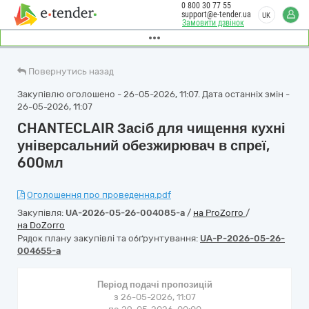
0 800 30 77 55
support@e-tender.ua
UK
Замовити дзвінок
Повернутись назад
Закупівлю оголошено - 26-05-2026, 11:07. Дата останніх змін -
26-05-2026, 11:07
CHANTECLAIR Засіб для чищення кухні
універсальний обезжирювач в спреї,
600мл
Оголошення про проведення.pdf
Закупівля:
UA-2026-05-26-004085-a
/
на ProZorro
/
на DoZorro
Рядок плану закупівлі та обґрунтування:
UA-P-2026-05-26-
004655-a
Період подачі пропозицій
з 26-05-2026, 11:07