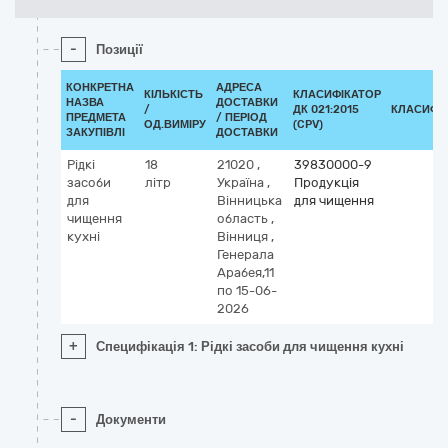
-
Позиції
КОНКРЕТНА
АДРЕСА
КІЛЬКІСТЬ
КЛАСИФІКАТОР
НАЗВА
ДОСТАВКИ
/
ДК 021:2015
КЛАСИФІ
ПРЕДМЕТА
/ ПЕРІОД
ОД.ВИМІРУ
(CPV)
ЗАКУПІВЛІ
ДОСТАВКИ
Рідкі
18
21020
,
39830000-9
засоби
літр
Україна
,
Продукція
для
Вінницька
для чищення
чищення
область
,
кухні
Вінниця
,
Генерала
Арабея,11
по 15-06-
2026
+
Специфікація 1: Рідкі засоби для чищення кухні
-
Документи