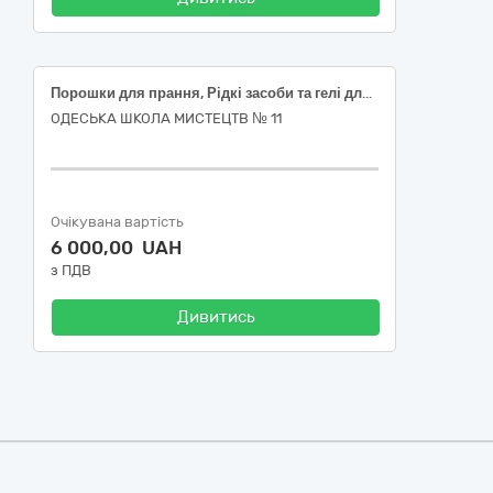
Порошки для прання, Рідкі засоби та гелі для чищення унітазів, Засоби для миття скла, Рідкі засоби для відбілювання та видалення плям
ОДЕСЬКА ШКОЛА МИСТЕЦТВ № 11
Очікувана вартість
6 000,00 UAH
з ПДВ
Дивитись