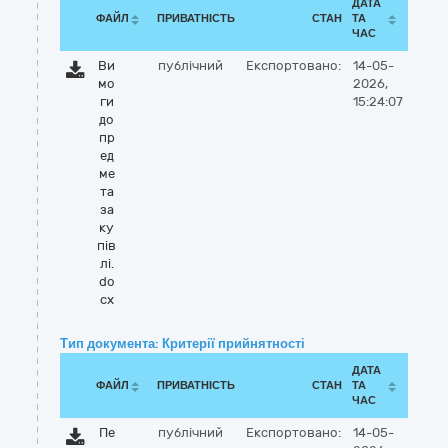
ДАТА
ФАЙЛ
ПРИВАТНІСТЬ
СТАН
ТА
ЧАС
Ви
публічний
Експортовано:
14-05-
мо
2026,
ги
15:24:07
до
пр
ед
ме
та
за
ку
пів
лі.
do
cx
Тип документа: Критерії прийнятності
ДАТА
ФАЙЛ
ПРИВАТНІСТЬ
СТАН
ТА
ЧАС
Пе
публічний
Експортовано:
14-05-