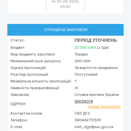
по 25-05-2026,
00:00
СПРОЩЕНА ЗАКУПІВЛЯ
ПЕРІОД УТОЧНЕНЬ
Статус:
Бюджет:
20 000
UAH
(з ПДВ)
Вид предмету закупівлі:
Товари
Мінімальний крок аукціону:
200 UAH
Оцінка пропозицій:
За вартістю придбання
Розгляд пропозицій:
Поступовий
Мінімальна кількість пропозицій:
1
Наявність прекваліфікації:
Ні
Замовник:
Служба безпеки України
00034074
ЄДРПОУ:
Досьє YouControl
Контактна особа:
СБУ ДГЗ
Телефон:
380442717309
E-mail:
inet_dgz@ssu.gov.ua