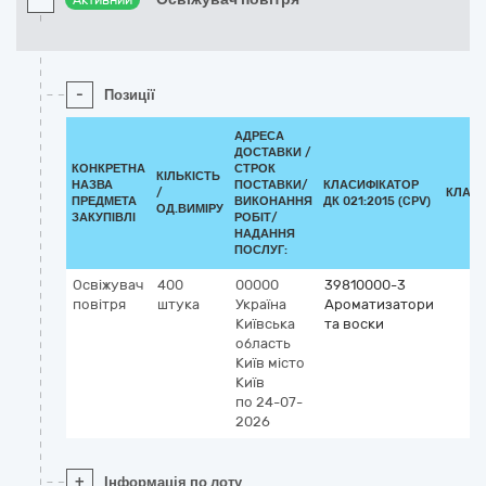
Активний
-
Позиції
АДРЕСА
ДОСТАВКИ /
КОНКРЕТНА
СТРОК
КІЛЬКІСТЬ
НАЗВА
ПОСТАВКИ/
КЛАСИФІКАТОР
/
КЛАСИ
ПРЕДМЕТА
ВИКОНАННЯ
ДК 021:2015 (CPV)
ОД.ВИМІРУ
ЗАКУПІВЛІ
РОБІТ/
НАДАННЯ
ПОСЛУГ:
Освіжувач
400
00000
39810000-3
повітря
штука
Україна
Ароматизатори
Київська
та воски
область
Київ
місто
Київ
по 24-07-
2026
+
Інформація по лоту