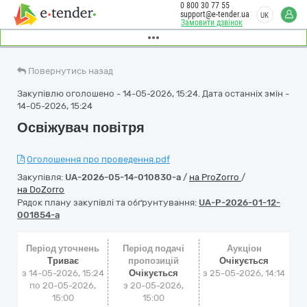
0 800 30 77 55
support@e-tender.ua
UK
Замовити дзвінок
Повернутись назад
Закупівлю оголошено - 14-05-2026, 15:24. Дата останніх змін -
14-05-2026, 15:24
Освіжувач повітря
Оголошення про проведення.pdf
Закупівля:
UA-2026-05-14-010830-a
/
на ProZorro
/
на DoZorro
Рядок плану закупівлі та обґрунтування:
UA-P-2026-01-12-
001854-a
Період уточнень
Період подачі
Аукціон
Триває
пропозицій
Очікується
з 14-05-2026, 15:24
Очікується
з
25-05-2026, 14:14
по 20-05-2026,
з 20-05-2026,
15:00
15:00