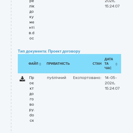
ре
2026,
лік
15:24:07
до
ку
ме
нті
в.d
oc
Тип документа: Проект договору
ДАТА
ФАЙЛ
ПРИВАТНІСТЬ
СТАН
ТА
ЧАС
Пр
публічний
Експортовано:
14-05-
оє
2026,
кт
15:24:07
до
го
во
ру.
do
cx