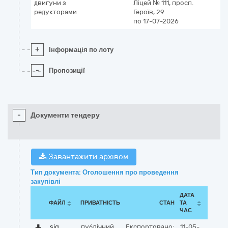
двигуни з
Ліцей № 111, просп.
редукторами
Героїв, 29
по 17-07-2026
+
Інформація по лоту
-
Пропозиції
-
Документи тендеру
Завантажити архівом
Тип документа: Оголошення про проведення
закупівлі
ДАТА
ФАЙЛ
ПРИВАТНІСТЬ
СТАН
ТА
ЧАС
sig
публічний
Експортовано:
11-05-