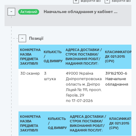
+
-
відкрити всі
закрити всі
-
Навчальне обладнання у кабінет
...
Активний
-
Позиції
КОНКРЕТНА
АДРЕСА ДОСТАВКИ /
КІЛЬКІСТЬ
КЛАСИФІКАТОР
НАЗВА
СТРОК ПОСТАВКИ/
/
ДК 021:2015
ПРЕДМЕТА
ВИКОНАННЯ РОБІТ/
ОД.ВИМІРУ
(CPV)
ЗАКУПІВЛІ
НАДАННЯ ПОСЛУГ:
3D сканер
3
49000
Україна
39162100-6
штука
Дніпропетровська
Навчальне
область
м. Дніпро
обладнання
Ліцей № 111, просп.
Героїв, 29
по 17-07-2026
КОНКРЕТНА
АДРЕСА ДОСТАВКИ /
КІЛЬКІСТЬ
КЛАСИФІКАТОР
НАЗВА
СТРОК ПОСТАВКИ/
/
ДК 021:2015
ПРЕДМЕТА
ВИКОНАННЯ РОБІТ/
ОД.ВИМІРУ
(CPV)
ЗАКУПІВЛІ
НАДАННЯ ПОСЛУГ: