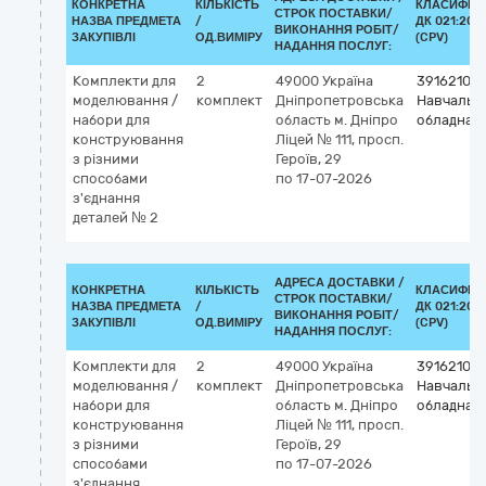
КОНКРЕТНА
КІЛЬКІСТЬ
КЛАСИФІК
СТРОК ПОСТАВКИ/
НАЗВА ПРЕДМЕТА
/
ДК 021:201
ВИКОНАННЯ РОБІТ/
ЗАКУПІВЛІ
ОД.ВИМІРУ
(CPV)
НАДАННЯ ПОСЛУГ:
Комплекти для
2
49000
Україна
39162100
моделювання /
комплект
Дніпропетровська
Навчальн
набори для
область
м. Дніпро
обладнан
конструювання
Ліцей № 111, просп.
з різними
Героїв, 29
способами
по 17-07-2026
з'єднання
деталей № 2
АДРЕСА ДОСТАВКИ /
КОНКРЕТНА
КІЛЬКІСТЬ
КЛАСИФІК
СТРОК ПОСТАВКИ/
НАЗВА ПРЕДМЕТА
/
ДК 021:201
ВИКОНАННЯ РОБІТ/
ЗАКУПІВЛІ
ОД.ВИМІРУ
(CPV)
НАДАННЯ ПОСЛУГ:
Комплекти для
2
49000
Україна
39162100
моделювання /
комплект
Дніпропетровська
Навчальн
набори для
область
м. Дніпро
обладнан
конструювання
Ліцей № 111, просп.
з різними
Героїв, 29
способами
по 17-07-2026
з'єднання