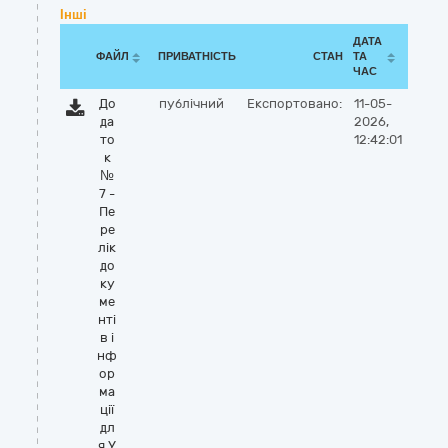
Інші
ДАТА
ФАЙЛ
ПРИВАТНІСТЬ
СТАН
ТА
ЧАС
До
публічний
Експортовано:
11-05-
да
2026,
то
12:42:01
к
№
7 -
Пе
ре
лік
до
ку
ме
нті
в і
нф
ор
ма
ції
дл
я У