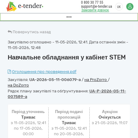
0 800 30 77 55
support@e-tender.ua
UK
Замовити дзвінок
Повернутись назад
Закупівлю оголошено - 11-05-2026, 12:41. Дата останніх змін -
11-05-2026, 12:48
Навчальне обладнання у кабінет STEM
Оголошення про проведення.pdf
Закупівля:
UA-2026-05-11-006079-a
/
на ProZorro
/
на DoZorro
Рядок плану закупівлі та обґрунтування:
UA-P-2026-05-11-
007589-a
Період уточнень
Період подачі
Аукціон
Триває
пропозицій
Очікується
з 11-05-2026, 12:41
Триває
з
21-05-2026, 11:07
по 17-05-2026,
з 11-05-2026, 12:41
00:00
по 20-05-2026,