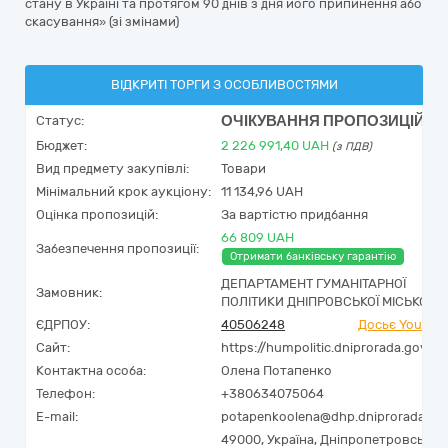
стану в Україні та протягом 90 днів з дня його припинення або
скасування» (зі змінами)
ВІДКРИТІ ТОРГИ З ОСОБЛИВОСТЯМИ
ОЧІКУВАННЯ ПРОПОЗИЦІЙ
Статус:
Бюджет:
2 226 991,40
UAH
(з ПДВ)
Вид предмету закупівлі:
Товари
Мінімальний крок аукціону:
11 134,96 UAH
Оцінка пропозицій:
За вартістю придбання
66 809 UAH
Забезпечення пропозиції:
Отримати банківську гарантію
ДЕПАРТАМЕНТ ГУМАНІТАРНОЇ
Замовник:
ПОЛІТИКИ ДНІПРОВСЬКОЇ МІСЬКОЇ Р
ЄДРПОУ:
40506248
Досьє YouCont
Сайт:
https://humpolitic.dniprorada.gov.ua
Контактна особа:
Олена Потапенко
Телефон:
+380634075064
E-mail:
potapenkoolena@dhp.dniprorada.gov
49000,
Україна
,
Дніпропетровська