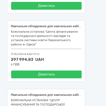
Дивитись
Навчальне обладнання для навчальних кабінетів закладів освіти Пересипського району м.Одеси, код 39160000-1: Шкільні меблі (39162100-6 Навчальне обладнання) за ДК 021:2015 Єдиного закупівельного словника
Комунальна установа "Центр фінансування
та господарської діяльності закладів та
установ системи освіти Пересипського
району м. Одеси"
Очікувана вартість
297 994,83 UAH
з ПДВ
Дивитись
Навчальне обладнання для навчальних кабінетів закладів освіти Київського району м.Одеси, код 39160000-1: Шкільні меблі (39162100-6 Навчальне обладнання) за ДК 021:2015 Єдиного закупівельного словника
КОМУНАЛЬНА УСТАНОВА "ЦЕНТР
ФІНАНСУВАННЯ ТА ГОСПОДАРСЬКОЇ