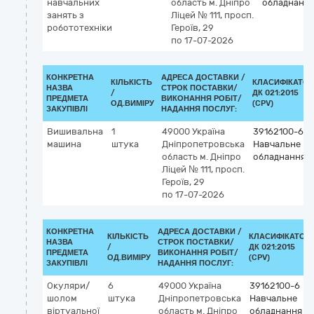
навчальних
область
м. Дніпро
обладнанн
занять з
Ліцей № 111, просп.
робототехніки
Героїв, 29
по 17-07-2026
КОНКРЕТНА
АДРЕСА ДОСТАВКИ /
КІЛЬКІСТЬ
КЛАСИФІКАТОР
НАЗВА
СТРОК ПОСТАВКИ/
/
ДК 021:2015
ПРЕДМЕТА
ВИКОНАННЯ РОБІТ/
ОД.ВИМІРУ
(CPV)
ЗАКУПІВЛІ
НАДАННЯ ПОСЛУГ:
Вишивальна
1
49000
Україна
39162100-6
машина
штука
Дніпропетровська
Навчальне
область
м. Дніпро
обладнання
Ліцей № 111, просп.
Героїв, 29
по 17-07-2026
КОНКРЕТНА
АДРЕСА ДОСТАВКИ /
КІЛЬКІСТЬ
КЛАСИФІКАТОР
НАЗВА
СТРОК ПОСТАВКИ/
/
ДК 021:2015
ПРЕДМЕТА
ВИКОНАННЯ РОБІТ/
ОД.ВИМІРУ
(CPV)
ЗАКУПІВЛІ
НАДАННЯ ПОСЛУГ:
Окуляри/
6
49000
Україна
39162100-6
шолом
штука
Дніпропетровська
Навчальне
віртуальної
область
м. Дніпро
обладнання