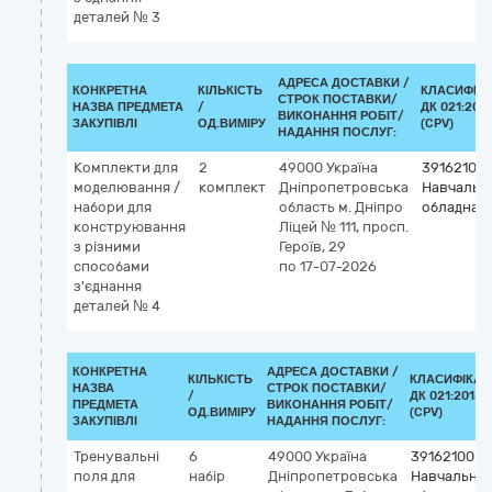
деталей № 3
АДРЕСА ДОСТАВКИ /
КОНКРЕТНА
КІЛЬКІСТЬ
КЛАСИФІК
СТРОК ПОСТАВКИ/
НАЗВА ПРЕДМЕТА
/
ДК 021:201
ВИКОНАННЯ РОБІТ/
ЗАКУПІВЛІ
ОД.ВИМІРУ
(CPV)
НАДАННЯ ПОСЛУГ:
Комплекти для
2
49000
Україна
39162100
моделювання /
комплект
Дніпропетровська
Навчальн
набори для
область
м. Дніпро
обладнан
конструювання
Ліцей № 111, просп.
з різними
Героїв, 29
способами
по 17-07-2026
з'єднання
деталей № 4
КОНКРЕТНА
АДРЕСА ДОСТАВКИ /
КІЛЬКІСТЬ
КЛАСИФІКАТ
НАЗВА
СТРОК ПОСТАВКИ/
/
ДК 021:2015
ПРЕДМЕТА
ВИКОНАННЯ РОБІТ/
ОД.ВИМІРУ
(CPV)
ЗАКУПІВЛІ
НАДАННЯ ПОСЛУГ:
Тренувальні
6
49000
Україна
39162100-6
поля для
набір
Дніпропетровська
Навчальне