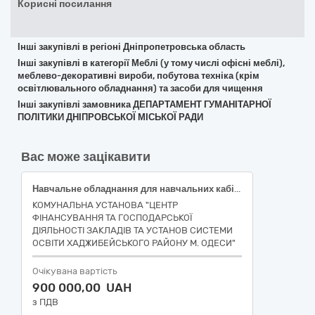
Корисні посилання
Інші закупівлі в регіоні Дніпропетровська область
Інші закупівлі в категорії Меблі (у тому числі офісні меблі),
меблево-декоративні вироби, побутова техніка (крім
освітлювального обладнання) та засоби для чищення
Інші закупівлі замовника ДЕПАРТАМЕНТ ГУМАНІТАРНОЇ
ПОЛІТИКИ ДНІПРОВСЬКОЇ МІСЬКОЇ РАДИ
Вас може зацікавити
Навчальне обладнання для навчальних кабінетів закладів освіти Хаджибейського району м.Одеси, код 39160000-1: Шкільні меблі (39162100-6 Навчальне обладнання)за ДК 021:2015 Єдиного закупівельного словника
КОМУНАЛЬНА УСТАНОВА "ЦЕНТР
ФІНАНСУВАННЯ ТА ГОСПОДАРСЬКОЇ
ДІЯЛЬНОСТІ ЗАКЛАДІВ ТА УСТАНОВ СИСТЕМИ
ОСВІТИ ХАДЖИБЕЙСЬКОГО РАЙОНУ М. ОДЕСИ"
Очікувана вартість
900 000,00 UAH
з ПДВ