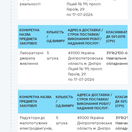
реальності
Ліцей № 111, просп.
Героїв, 29
по 17-07-2026
КОНКРЕТНА
АДРЕСА ДОСТАВКИ /
КІЛЬКІСТЬ
КЛАСИФІКАТОР
НАЗВА
СТРОК ПОСТАВКИ/
/
ДК 021:2015
ПРЕДМЕТА
ВИКОНАННЯ РОБІТ/
ОД.ВИМІРУ
(CPV)
ЗАКУПІВЛІ
НАДАННЯ ПОСЛУГ:
Лабораторні
5
49000
Україна
39162100-6
джерела
штука
Дніпропетровська
Навчальне
живлення
область
м. Дніпро
обладнання
Ліцей № 111, просп.
Героїв, 29
по 17-07-2026
АДРЕСА ДОСТАВКИ /
КОНКРЕТНА НАЗВА
КІЛЬКІСТЬ
КЛАСИФІ
СТРОК ПОСТАВКИ/
ПРЕДМЕТА
/
ДК 021:20
ВИКОНАННЯ РОБІТ/
ЗАКУПІВЛІ
ОД.ВИМІРУ
(CPV)
НАДАННЯ ПОСЛУГ:
Редуктори до
5
49000
Україна
3916210
малопотужних
штука
Дніпропетровська
Навчаль
електродвигунів,
область
м. Дніпро
обладна