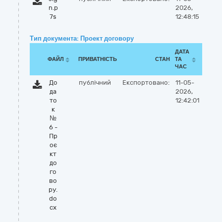
n.p
2026,
7s
12:48:15
Тип документа: Проект договору
ДАТА
ФАЙЛ
ПРИВАТНІСТЬ
СТАН
ТА
ЧАС
До
публічний
Експортовано:
11-05-
да
2026,
то
12:42:01
к
№
6 -
Пр
оє
кт
до
го
во
ру.
do
cx