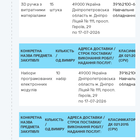
3D ручка з
15
49000
Україна
39162100-6
витратними
штука
Дніпропетровська
Навчальне
матеріалами
область
м. Дніпро
обладнання
Ліцей № 111, просп.
Героїв, 29
по 17-07-2026
АДРЕСА ДОСТАВКИ /
КОНКРЕТНА
КІЛЬКІСТЬ
КЛАСИФІКА
СТРОК ПОСТАВКИ/
НАЗВА ПРЕДМЕТА
/
ДК 021:2015
ВИКОНАННЯ РОБІТ/
ЗАКУПІВЛІ
ОД.ВИМІРУ
(CPV)
НАДАННЯ ПОСЛУГ:
Набори
10
49000
Україна
39162100-
програмованих
набір
Дніпропетровська
Навчальн
електронних
область
м. Дніпро
обладнан
модулів
Ліцей № 111, просп.
Героїв, 29
по 17-07-2026
КОНКРЕТНА
АДРЕСА ДОСТАВКИ /
КІЛЬКІСТЬ
КЛАСИФІКАТОР
НАЗВА
СТРОК ПОСТАВКИ/
/
ДК 021:2015
ПРЕДМЕТА
ВИКОНАННЯ РОБІТ/
ОД.ВИМІРУ
(CPV)
ЗАКУПІВЛІ
НАДАННЯ ПОСЛУГ: