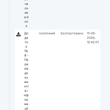
ча
сн
ик
а.d
oc
x
До
публічний
Експортовано:
11-05-
да
2026,
то
12:42:01
к
№
8 -
Пе
ре
лік
до
ку
ме
нті
в і
нф
ор
ма
ції