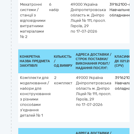
Мехатронні
6
49000
Україна
39162100-6
системи /
набір
Дніпропетровська
Навчальне
станції з
область
м. Дніпро
обладнання
відповідними
Ліцей № 111, просп.
витратними
Героїв, 29
матеріалами
по 17-07-2026
№ 2
АДРЕСА ДОСТАВКИ /
КОНКРЕТНА
КІЛЬКІСТЬ
КЛАСИФІК
СТРОК ПОСТАВКИ/
НАЗВА ПРЕДМЕТА
/
ДК 021:201
ВИКОНАННЯ РОБІТ/
ЗАКУПІВЛІ
ОД.ВИМІРУ
(CPV)
НАДАННЯ ПОСЛУГ:
Комплекти для
2
49000
Україна
39162100
моделювання /
комплект
Дніпропетровська
Навчальн
набори для
область
м. Дніпро
обладнан
конструювання
Ліцей № 111, просп.
з різними
Героїв, 29
способами
по 17-07-2026
з'єднання
деталей № 1
АДРЕСА ДОСТАВКИ /