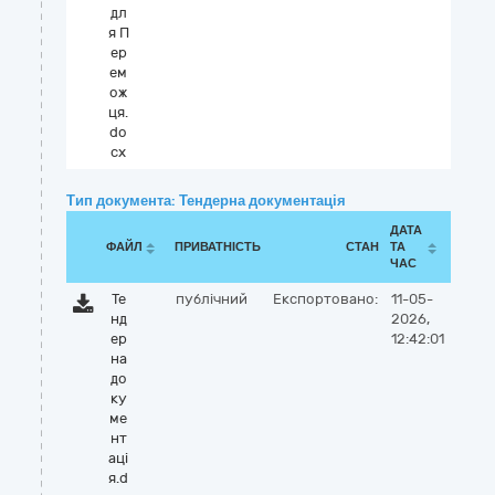
дл
я П
ер
ем
ож
ця.
do
cx
Тип документа: Тендерна документація
ДАТА
ФАЙЛ
ПРИВАТНІСТЬ
СТАН
ТА
ЧАС
Те
публічний
Експортовано:
11-05-
нд
2026,
ер
12:42:01
на
до
ку
ме
нт
аці
я.d