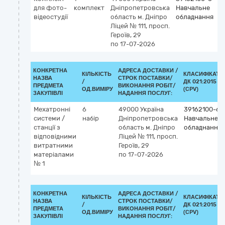
для фото-
комплект
Дніпропетровська
Навчальне
відеостудії
область
м. Дніпро
обладнання
Ліцей № 111, просп.
Героїв, 29
по 17-07-2026
КОНКРЕТНА
АДРЕСА ДОСТАВКИ /
КІЛЬКІСТЬ
КЛАСИФІКАТО
НАЗВА
СТРОК ПОСТАВКИ/
/
ДК 021:2015
ПРЕДМЕТА
ВИКОНАННЯ РОБІТ/
ОД.ВИМІРУ
(CPV)
ЗАКУПІВЛІ
НАДАННЯ ПОСЛУГ:
Мехатронні
6
49000
Україна
39162100-6
системи /
набір
Дніпропетровська
Навчальне
станції з
область
м. Дніпро
обладнання
відповідними
Ліцей № 111, просп.
витратними
Героїв, 29
матеріалами
по 17-07-2026
№ 1
КОНКРЕТНА
АДРЕСА ДОСТАВКИ /
КІЛЬКІСТЬ
КЛАСИФІКАТО
НАЗВА
СТРОК ПОСТАВКИ/
/
ДК 021:2015
ПРЕДМЕТА
ВИКОНАННЯ РОБІТ/
ОД.ВИМІРУ
(CPV)
ЗАКУПІВЛІ
НАДАННЯ ПОСЛУГ: