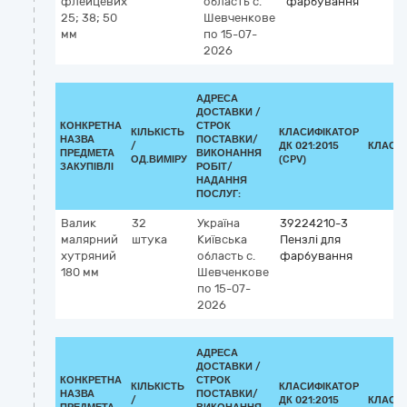
флейцевих
область
с.
фарбування
25; 38; 50
Шевченкове
мм
по 15-07-
2026
АДРЕСА
ДОСТАВКИ /
КОНКРЕТНА
СТРОК
КІЛЬКІСТЬ
КЛАСИФІКАТОР
НАЗВА
ПОСТАВКИ/
/
ДК 021:2015
КЛАСИ
ПРЕДМЕТА
ВИКОНАННЯ
ОД.ВИМІРУ
(CPV)
ЗАКУПІВЛІ
РОБІТ/
НАДАННЯ
ПОСЛУГ:
Валик
32
Україна
39224210-3
малярний
штука
Київська
Пензлі для
хутряний
область
с.
фарбування
180 мм
Шевченкове
по 15-07-
2026
АДРЕСА
ДОСТАВКИ /
КОНКРЕТНА
СТРОК
КІЛЬКІСТЬ
КЛАСИФІКАТОР
НАЗВА
ПОСТАВКИ/
/
ДК 021:2015
КЛАСИ