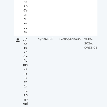
дл
я о
б’є
дн
ан
ня.
do
cx
До
публічний
Експортовано:
11-05-
да
2026,
то
09:35:04
к 1
0 -
По
рів
ня
ль
на
та
бл
иц
я в
ідп
ові