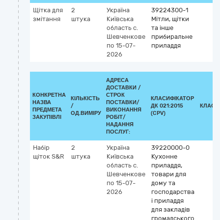
Щітка для
2
Україна
39224300-1
змітання
штука
Київська
Мітли, щітки
область
с.
та інше
Шевченкове
прибиральне
по 15-07-
приладдя
2026
АДРЕСА
ДОСТАВКИ /
КОНКРЕТНА
СТРОК
КІЛЬКІСТЬ
КЛАСИФІКАТОР
НАЗВА
ПОСТАВКИ/
/
ДК 021:2015
КЛАСИ
ПРЕДМЕТА
ВИКОНАННЯ
ОД.ВИМІРУ
(CPV)
ЗАКУПІВЛІ
РОБІТ/
НАДАННЯ
ПОСЛУГ:
Набір
2
Україна
39220000-0
щіток S&R
штука
Київська
Кухонне
область
с.
приладдя,
Шевченкове
товари для
по 15-07-
дому та
2026
господарства
і приладдя
для закладів
громадського