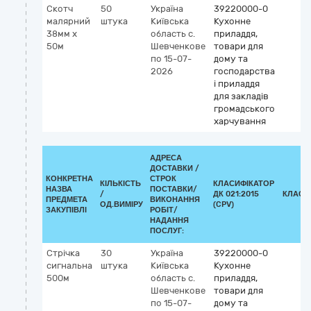
Скотч
50
Україна
39220000-0
малярний
штука
Київська
Кухонне
38мм х
область
с.
приладдя,
50м
Шевченкове
товари для
по 15-07-
дому та
2026
господарства
і приладдя
для закладів
громадського
харчування
АДРЕСА
ДОСТАВКИ /
КОНКРЕТНА
СТРОК
КІЛЬКІСТЬ
КЛАСИФІКАТОР
НАЗВА
ПОСТАВКИ/
/
ДК 021:2015
КЛАСИ
ПРЕДМЕТА
ВИКОНАННЯ
ОД.ВИМІРУ
(CPV)
ЗАКУПІВЛІ
РОБІТ/
НАДАННЯ
ПОСЛУГ:
Стрічка
30
Україна
39220000-0
сигнальна
штука
Київська
Кухонне
500м
область
с.
приладдя,
Шевченкове
товари для
по 15-07-
дому та