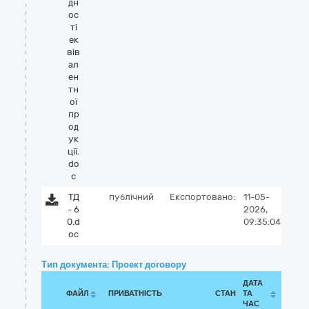
дн
ос
ті
ек
вів
ал
ен
тн
ої
пр
од
ук
ції.
do
c
ТД
публічний
Експортовано:
11-05-
- 6
2026,
0.d
09:35:04
oc
Тип документа: Проект договору
ДАТА
ФАЙЛ
ПРИВАТНІСТЬ
СТАН
ТА
ЧАС