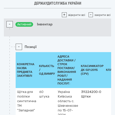
ДЕРЖАУДИТСЛУЖБА УКРАЇНИ
+
-
відкрити всі
закрити всі
-
Інвентар
Активний
-
Позиції
АДРЕСА
ДОСТАВКИ /
КОНКРЕТНА
СТРОК
КІЛЬКІСТЬ
КЛАСИФІКАТОР
НАЗВА
ПОСТАВКИ/
/
ДК 021:2015
КЛАС
ПРЕДМЕТА
ВИКОНАННЯ
ОД.ВИМІРУ
(CPV)
ЗАКУПІВЛІ
РОБІТ/
НАДАННЯ
ПОСЛУГ:
Щітка для
60
Україна
39224200-0
побілки
штука
Київська
Щітки
синтетична
область
с.
ТМ
Шевченкове
"Западная"
по 15-07-
2026