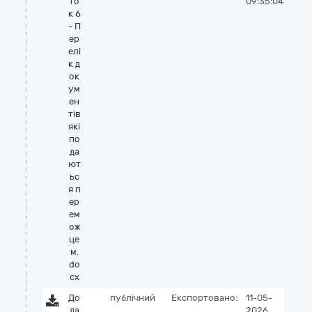
то
09:35:04
к 6
- П
ер
елі
к д
ок
ум
ен
тів
які
по
да
ют
ьс
я п
ер
ем
ож
це
м.
do
cx
До
публічний
Експортовано:
11-05-
да
2026,