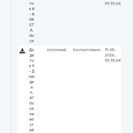
то
09:35:04
к 8
- А
НК
ЕТ
А.
do
cx
До
публічний
Експортовано:
11-05-
да
2026,
то
09:35:04
к 9
- Д
ові
дк
а
п.
47
Ос
об
ли
во
ст
ей