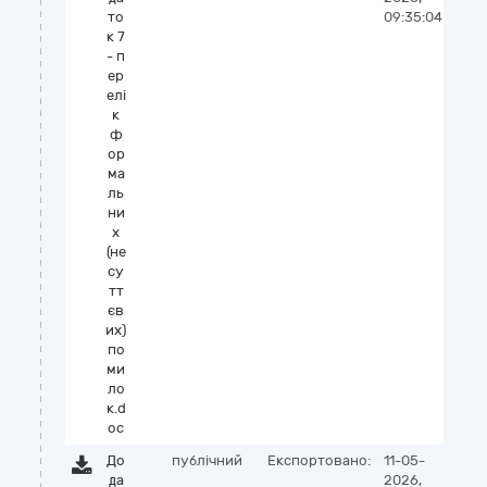
то
09:35:04
к 7
- п
ер
елі
к
ф
ор
ма
ль
ни
х
(не
су
тт
єв
их)
по
ми
ло
к.d
oc
До
публічний
Експортовано:
11-05-
да
2026,