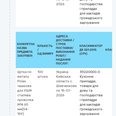
2026
господарства
і приладдя
для закладів
громадського
харчування
АДРЕСА
ДОСТАВКИ /
КОНКРЕТНА
СТРОК
КІЛЬКІСТЬ
КЛАСИФІКАТОР
НАЗВА
ПОСТАВКИ/
/
ДК 021:2015
КЛАСИ
ПРЕДМЕТА
ВИКОНАННЯ
ОД.ВИМІРУ
(CPV)
ЗАКУПІВЛІ
РОБІТ/
НАДАННЯ
ПОСЛУГ:
Щітка по
100
Україна
39220000-0
металу
штука
Київська
Кухонне
Polax
область
с.
приладдя,
чашкова
Шевченкове
товари для
для УШМ
по 15-07-
дому та
сталева
2026
господарства
проволка
і приладдя
М14 65
для закладів
мм(54-
громадського
159)
харчування