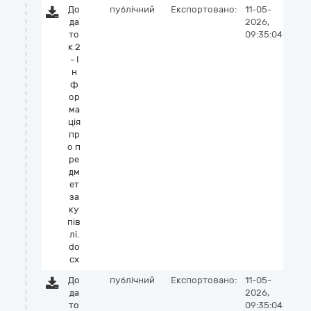
До
публічний
Експортовано:
11-05-
да
2026,
то
09:35:04
к 2
- І
н
ф
ор
ма
ція
пр
о п
ре
дм
ет
за
ку
пів
лі.
do
cx
До
публічний
Експортовано:
11-05-
да
2026,
то
09:35:04