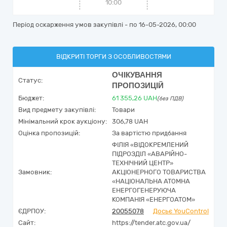
10:00
Період оскарження умов закупівлі - по
16-05-2026, 00:00
ВІДКРИТІ ТОРГИ З ОСОБЛИВОСТЯМИ
ОЧІКУВАННЯ
Статус:
ПРОПОЗИЦІЙ
Бюджет:
61 355,26
UAH
(без ПДВ)
Вид предмету закупівлі:
Товари
Мінімальний крок аукціону:
306,78 UAH
Оцінка пропозицій:
За вартістю придбання
ФІЛІЯ «ВІДОКРЕМЛЕНИЙ
ПІДРОЗДІЛ «АВАРІЙНО-
ТЕХНІЧНИЙ ЦЕНТР»
Замовник:
АКЦІОНЕРНОГО ТОВАРИСТВА
«НАЦІОНАЛЬНА АТОМНА
ЕНЕРГОГЕНЕРУЮЧА
КОМПАНІЯ «ЕНЕРГОАТОМ»
ЄДРПОУ:
20055078
Досьє YouControl
Сайт:
https://tender.atc.gov.ua/