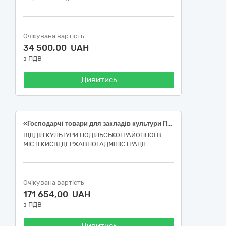
Очікувана вартість
34 500,00 UAH
з ПДВ
Дивитись
«Господарчі товари для закладів культури Подільського району міста Києва» (за кодом національного класифікатора України ДК 021:2015 39220000-0 – «Кухонне приладдя, товари для дому та господарства і приладдя для закладів громадського харчування»)
ВІДДІЛ КУЛЬТУРИ ПОДІЛЬСЬКОЇ РАЙОННОЇ В
МІСТІ КИЄВІ ДЕРЖАВНОЇ АДМІНІСТРАЦІЇ
Очікувана вартість
171 654,00 UAH
з ПДВ