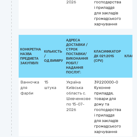
2026
господарства
і приладдя
для закладів
громадського
харчування
АДРЕСА
ДОСТАВКИ /
КОНКРЕТНА
СТРОК
КІЛЬКІСТЬ
КЛАСИФІКАТОР
НАЗВА
ПОСТАВКИ/
/
ДК 021:2015
КЛАСИ
ПРЕДМЕТА
ВИКОНАННЯ
ОД.ВИМІРУ
(CPV)
ЗАКУПІВЛІ
РОБІТ/
НАДАННЯ
ПОСЛУГ:
Ванночка
15
Україна
39220000-0
для
штука
Київська
Кухонне
фарби
область
с.
приладдя,
Шевченкове
товари для
по 15-07-
дому та
2026
господарства
і приладдя
для закладів
громадського
харчування