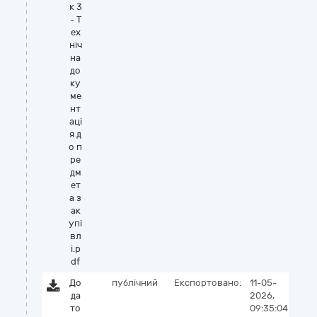
к 3
- Т
ех
ніч
на
до
ку
ме
нт
аці
я д
о п
ре
дм
ет
а з
ак
упі
вл
і.p
df
До
публічний
Експортовано:
11-05-
да
2026,
то
09:35:04