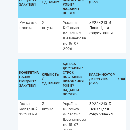
ПРЕДМЕТА
ВИКОНАННЯ
ОД.ВИМІРУ
(CPV)
ЗАКУПІВЛІ
РОБІТ/
НАДАННЯ
ПОСЛУГ:
Ручка для
2
Україна
39224210-3
валика
штука
Київська
Пензлі для
область
с.
фарбування
Шевченкове
по 15-07-
2026
АДРЕСА
ДОСТАВКИ /
КОНКРЕТНА
СТРОК
КІЛЬКІСТЬ
КЛАСИФІКАТОР
НАЗВА
ПОСТАВКИ/
/
ДК 021:2015
КЛАСИ
ПРЕДМЕТА
ВИКОНАННЯ
ОД.ВИМІРУ
(CPV)
ЗАКУПІВЛІ
РОБІТ/
НАДАННЯ
ПОСЛУГ:
Валик
3
Україна
39224210-3
малярний
штука
Київська
Пензлі для
15*100 мм
область
с.
фарбування
Шевченкове
по 15-07-
2026