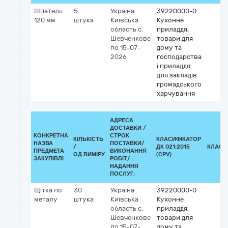
Шпатель
5
Україна
39220000-0
120 мм
штука
Київська
Кухонне
область
с.
приладдя,
Шевченкове
товари для
по 15-07-
дому та
2026
господарства
і приладдя
для закладів
громадського
харчування
АДРЕСА
ДОСТАВКИ /
КОНКРЕТНА
СТРОК
КІЛЬКІСТЬ
КЛАСИФІКАТОР
НАЗВА
ПОСТАВКИ/
/
ДК 021:2015
КЛАСИ
ПРЕДМЕТА
ВИКОНАННЯ
ОД.ВИМІРУ
(CPV)
ЗАКУПІВЛІ
РОБІТ/
НАДАННЯ
ПОСЛУГ:
Щітка по
30
Україна
39220000-0
металу
штука
Київська
Кухонне
область
с.
приладдя,
Шевченкове
товари для
по 15-07-
дому та