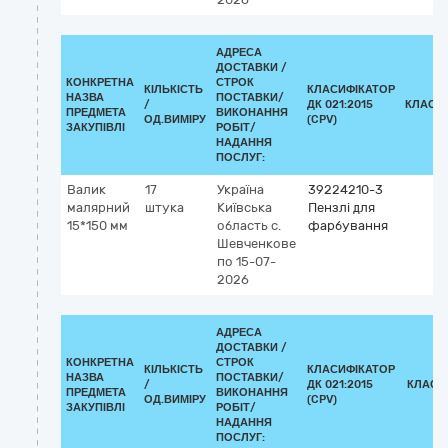
АДРЕСА
ДОСТАВКИ /
КОНКРЕТНА
СТРОК
КІЛЬКІСТЬ
КЛАСИФІКАТОР
НАЗВА
ПОСТАВКИ/
/
ДК 021:2015
КЛАСИ
ПРЕДМЕТА
ВИКОНАННЯ
ОД.ВИМІРУ
(CPV)
ЗАКУПІВЛІ
РОБІТ/
НАДАННЯ
ПОСЛУГ:
Валик
17
Україна
39224210-3
малярний
штука
Київська
Пензлі для
15*150 мм
область
с.
фарбування
Шевченкове
по 15-07-
2026
АДРЕСА
ДОСТАВКИ /
КОНКРЕТНА
СТРОК
КІЛЬКІСТЬ
КЛАСИФІКАТОР
НАЗВА
ПОСТАВКИ/
/
ДК 021:2015
КЛАСИ
ПРЕДМЕТА
ВИКОНАННЯ
ОД.ВИМІРУ
(CPV)
ЗАКУПІВЛІ
РОБІТ/
НАДАННЯ
ПОСЛУГ: