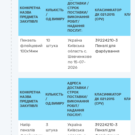
ДОСТАВКИ /
КОНКРЕТНА
СТРОК
КІЛЬКІСТЬ
КЛАСИФІКАТОР
НАЗВА
ПОСТАВКИ/
/
ДК 021:2015
КЛАС
ПРЕДМЕТА
ВИКОНАННЯ
ОД.ВИМІРУ
(CPV)
ЗАКУПІВЛІ
РОБІТ/
НАДАННЯ
ПОСЛУГ:
Пензель
10
Україна
39224210-3
флейцевий
штука
Київська
Пензлі для
100х14мм
область
с.
фарбування
Шевченкове
по 15-07-
2026
АДРЕСА
ДОСТАВКИ /
КОНКРЕТНА
СТРОК
КІЛЬКІСТЬ
КЛАСИФІКАТОР
НАЗВА
ПОСТАВКИ/
/
ДК 021:2015
КЛАС
ПРЕДМЕТА
ВИКОНАННЯ
ОД.ВИМІРУ
(CPV)
ЗАКУПІВЛІ
РОБІТ/
НАДАННЯ
ПОСЛУГ:
Набір
3
Україна
39224210-3
пензлів
штука
Київська
Пензлі для