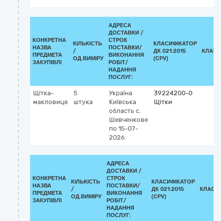
АДРЕСА
ДОСТАВКИ /
КОНКРЕТНА
СТРОК
КІЛЬКІСТЬ
КЛАСИФІКАТОР
НАЗВА
ПОСТАВКИ/
/
ДК 021:2015
КЛАСИ
ПРЕДМЕТА
ВИКОНАННЯ
ОД.ВИМІРУ
(CPV)
ЗАКУПІВЛІ
РОБІТ/
НАДАННЯ
ПОСЛУГ:
Щітка-
5
Україна
39224200-0
макловиця
штука
Київська
Щітки
область
с.
Шевченкове
по 15-07-
2026
АДРЕСА
ДОСТАВКИ /
КОНКРЕТНА
СТРОК
КІЛЬКІСТЬ
КЛАСИФІКАТОР
НАЗВА
ПОСТАВКИ/
/
ДК 021:2015
КЛАСИ
ПРЕДМЕТА
ВИКОНАННЯ
ОД.ВИМІРУ
(CPV)
ЗАКУПІВЛІ
РОБІТ/
НАДАННЯ
ПОСЛУГ: