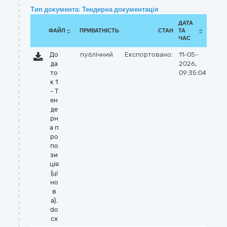
Тип документа: Тендерна документація
ДАТА
ФАЙЛ
ПРИВАТНІСТЬ
СТАН
ТА
ЧАС
До
публічний
Експортовано:
11-05-
да
2026,
то
09:35:04
к 1
- Т
ен
де
рн
а п
ро
по
зи
ція
(ці
но
в
а).
do
cx