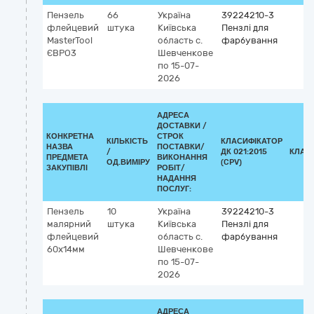
Пензель
66
Україна
39224210-3
флейцевий
штука
Київська
Пензлі для
MasterTool
область
с.
фарбування
ЄВРО3
Шевченкове
по 15-07-
2026
АДРЕСА
ДОСТАВКИ /
КОНКРЕТНА
СТРОК
КІЛЬКІСТЬ
КЛАСИФІКАТОР
НАЗВА
ПОСТАВКИ/
/
ДК 021:2015
КЛАС
ПРЕДМЕТА
ВИКОНАННЯ
ОД.ВИМІРУ
(CPV)
ЗАКУПІВЛІ
РОБІТ/
НАДАННЯ
ПОСЛУГ:
Пензель
10
Україна
39224210-3
малярний
штука
Київська
Пензлі для
флейцевий
область
с.
фарбування
60х14мм
Шевченкове
по 15-07-
2026
АДРЕСА