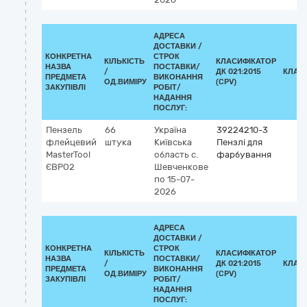
АДРЕСА
ДОСТАВКИ /
КОНКРЕТНА
СТРОК
КІЛЬКІСТЬ
КЛАСИФІКАТОР
НАЗВА
ПОСТАВКИ/
/
ДК 021:2015
КЛАС
ПРЕДМЕТА
ВИКОНАННЯ
ОД.ВИМІРУ
(CPV)
ЗАКУПІВЛІ
РОБІТ/
НАДАННЯ
ПОСЛУГ:
Пензель
66
Україна
39224210-3
флейцевий
штука
Київська
Пензлі для
MasterTool
область
с.
фарбування
ЄВРО2
Шевченкове
по 15-07-
2026
АДРЕСА
ДОСТАВКИ /
КОНКРЕТНА
СТРОК
КІЛЬКІСТЬ
КЛАСИФІКАТОР
НАЗВА
ПОСТАВКИ/
/
ДК 021:2015
КЛАС
ПРЕДМЕТА
ВИКОНАННЯ
ОД.ВИМІРУ
(CPV)
ЗАКУПІВЛІ
РОБІТ/
НАДАННЯ
ПОСЛУГ: