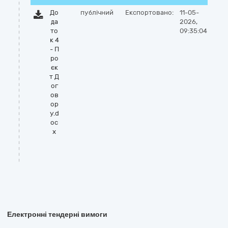
До
публічний
Експортовано:
11-05-
да
2026,
то
09:35:04
к 4
- П
ро
єк
т Д
ог
ов
ор
у.d
oc
x
Електронні тендерні вимоги