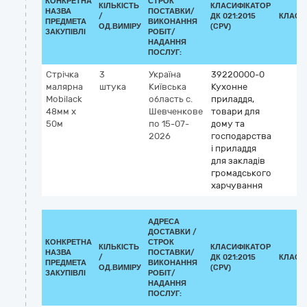
КОНКРЕТНА
СТРОК
КІЛЬКІСТЬ
КЛАСИФІКАТОР
НАЗВА
ПОСТАВКИ/
/
ДК 021:2015
КЛАСИ
ПРЕДМЕТА
ВИКОНАННЯ
ОД.ВИМІРУ
(CPV)
ЗАКУПІВЛІ
РОБІТ/
НАДАННЯ
ПОСЛУГ:
Стрічка
3
Україна
39220000-0
малярна
штука
Київська
Кухонне
Mobilack
область
с.
приладдя,
48мм х
Шевченкове
товари для
50м
по 15-07-
дому та
2026
господарства
і приладдя
для закладів
громадського
харчування
АДРЕСА
ДОСТАВКИ /
КОНКРЕТНА
СТРОК
КІЛЬКІСТЬ
КЛАСИФІКАТОР
НАЗВА
ПОСТАВКИ/
/
ДК 021:2015
КЛАСИ
ПРЕДМЕТА
ВИКОНАННЯ
ОД.ВИМІРУ
(CPV)
ЗАКУПІВЛІ
РОБІТ/
НАДАННЯ
ПОСЛУГ: