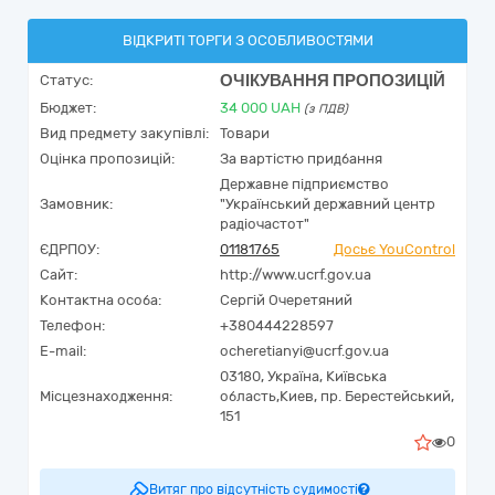
ВІДКРИТІ ТОРГИ З ОСОБЛИВОСТЯМИ
ОЧІКУВАННЯ ПРОПОЗИЦІЙ
Статус:
Бюджет:
34 000
UAH
(з ПДВ)
Вид предмету закупівлі:
Товари
Оцінка пропозицій:
За вартістю придбання
Державне підприємство
Замовник:
"Український державний центр
радіочастот"
ЄДРПОУ:
01181765
Досьє YouControl
Сайт:
http://www.ucrf.gov.ua
Контактна особа:
Сергій Очеретяний
Телефон:
+380444228597
E-mail:
ocheretianyi@ucrf.gov.ua
03180,
Україна
,
Київська
Місцезнаходження:
область,
Киев,
пр. Берестейський,
151
0
Витяг про відсутність судимості