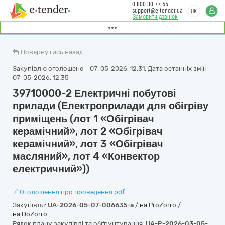
0 800 30 77 55
support@e-tender.ua
UK
Замовити дзвінок
Повернутись назад
Закупівлю оголошено - 07-05-2026, 12:31. Дата останніх змін -
07-05-2026, 12:35
39710000-2 Електричні побутові
прилади (Електроприлади для обігріву
приміщень (лот 1 «Обігрівач
керамічний», лот 2 «Обігрівач
керамічний», лот 3 «Обігрівач
масляний», лот 4 «Конвектор
електричний»))
Оголошення про проведення.pdf
Закупівля:
UA-2026-05-07-006635-a
/
на ProZorro
/
на DoZorro
Рядок плану закупівлі та обґрунтування:
UA-P-2026-03-05-