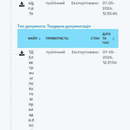
sig
публічний
Експортовано:
07-05-
n.p
2026,
7s
12:35:46
Тип документа: Тендерна документація
ДАТА
ФАЙЛ
ПРИВАТНІСТЬ
СТАН
ТА
ЧАС
ТД
публічний
Експортовано:
07-05-
Ел
2026,
ек
12:31:56
тр
ич
ні
по
бу
то
ві
пр
ил
ад
и.d
oc