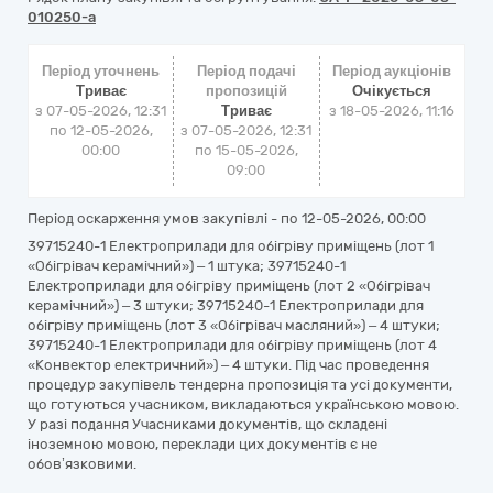
010250-a
Період уточнень
Період подачі
Період аукціонів
Триває
пропозицій
Очікується
з 07-05-2026, 12:31
Триває
з
18-05-2026, 11:16
по 12-05-2026,
з 07-05-2026, 12:31
00:00
по 15-05-2026,
09:00
Період оскарження умов закупівлі - по
12-05-2026, 00:00
39715240-1 Електроприлади для обігріву приміщень (лот 1
«Обігрівач керамічний») – 1 штука; 39715240-1
Електроприлади для обігріву приміщень (лот 2 «Обігрівач
керамічний») – 3 штуки; 39715240-1 Електроприлади для
обігріву приміщень (лот 3 «Обігрівач масляний») – 4 штуки;
39715240-1 Електроприлади для обігріву приміщень (лот 4
«Конвектор електричний») – 4 штуки. Під час проведення
процедур закупівель тендерна пропозиція та усі документи,
що готуються учасником, викладаються українською мовою.
У разі подання Учасниками документів, що складені
іноземною мовою, переклади цих документів є не
обов’язковими.