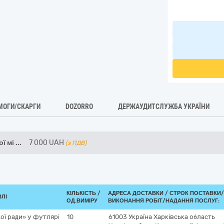
МОГИ/СКАРГИ
DOZORRO
ДЕРЖАУДИТСЛУЖБА УКРАЇНИ
ї мі
...
7 000
UAH
(з ПДВ)
КІЛЬКІСТЬ /
АДРЕСА ДОСТАВКИ /
СТРОК ПОСТАВКИ/
ВЛІ
ОД.ВИМІРУ
ВИКОНАННЯ РОБІТ/НАДАННЯ ПОСЛУГ:
ої ради» у футлярі
10
61003
Україна
Харківська область