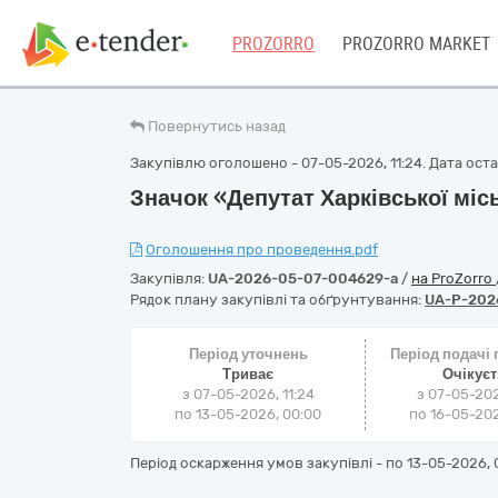
PROZORRO
PROZORRO MARKET
Повернутись назад
Закупівлю оголошено - 07-05-2026, 11:24. Дата остан
Значок «Депутат Харківської міс
Оголошення про проведення.pdf
Закупівля:
UA-2026-05-07-004629-a
/
на ProZorro
Рядок плану закупівлі та обґрунтування:
UA-P-202
Період уточнень
Період подачі
Триває
Очікує
з 07-05-2026, 11:24
з 07-05-202
по 13-05-2026, 00:00
по 16-05-202
Період оскарження умов закупівлі - по
13-05-2026, 