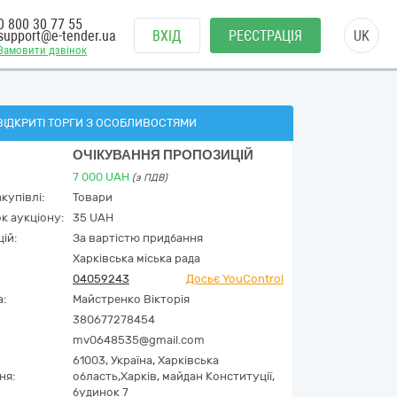
0 800 30 77 55
support@e-tender.ua
ВХІД
РЕЄСТРАЦІЯ
UK
Замовити дзвінок
ВІДКРИТІ ТОРГИ З ОСОБЛИВОСТЯМИ
ОЧІКУВАННЯ ПРОПОЗИЦІЙ
7 000
UAH
(з ПДВ)
купівлі:
Товари
к аукціону:
35 UAH
ій:
За вартістю придбання
Харківська міська рада
04059243
Досьє YouControl
а:
Майстренко Вікторія
380677278454
mv0648535@gmail.com
61003,
Україна
,
Харківська
ня:
область,
Харків,
майдан Конституції,
будинок 7