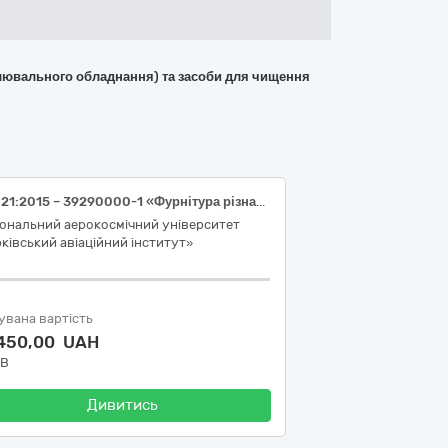
вітлювального обладнання) та засоби для чищення
ДК 021:2015 – 39290000-1 «Фурнітура різна» (Крайка АБС, профіль алюмінієвий)
іональний аерокосмічний університет
ківський авіаційний інститут»
увана вартість
 450,00 UAH
ДВ
Дивитись