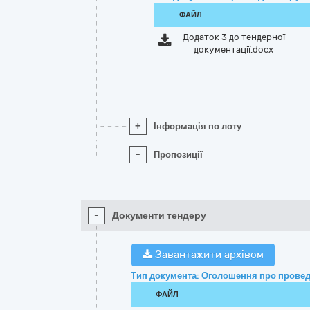
ФАЙЛ
Додаток 3 до тендерної
документації.docx
+
Інформація по лоту
-
Пропозиції
-
Документи тендеру
Завантажити архівом
Тип документа: Оголошення про провед
ФАЙЛ