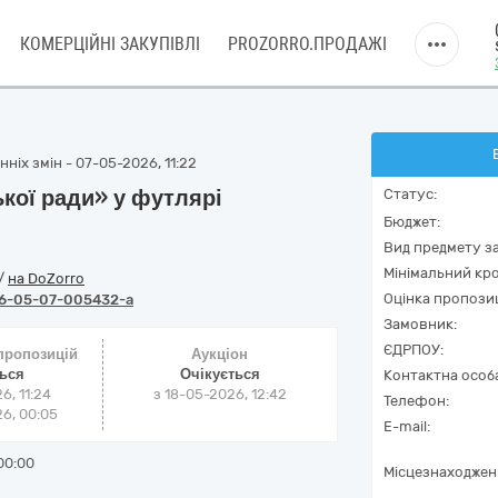
КОМЕРЦІЙНІ ЗАКУПІВЛІ
PROZORRO.ПРОДАЖІ
ніх змін - 07-05-2026, 11:22
ької ради» у футлярі
Статус:
Бюджет:
Вид предмету за
Мінімальний кро
/
на DoZorro
Оцінка пропозиц
6-05-07-005432-a
Замовник:
ЄДРПОУ:
 пропозицій
Аукціон
ться
Очікується
Контактна особ
6, 11:24
з
18-05-2026, 12:42
Телефон:
6, 00:05
E-mail:
00:00
Місцезнаходжен