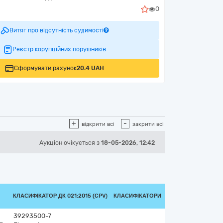
0
Витяг про відсутність судимості
Реєстр корупційних порушників
Сформувати рахунок
20.4 UAH
+
-
відкрити всі
закрити всі
Аукціон
очікується
з
18-05-2026, 12:42
КЛАСИФІКАТОР ДК 021:2015 (CPV)
КЛАСИФІКАТОРИ
39293500-7