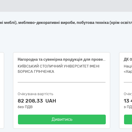
фісні меблі), меблево-декоративні вироби, побутова техніка (крім ос
Нагородна та сувенірна продукція для проведенням заходів та втілення проєктів органів студентського самоврядування (ДК 021:2015: 39290000-1 Фурнітура різна)
КИЇВСЬКИЙ СТОЛИЧНИЙ УНІВЕРСИТЕТ ІМЕНІ
Нац
БОРИСА ГРІНЧЕНКА
«Хар
Очікувана вартість
Очік
82 208,33 UAH
13
без ПДВ
з П
Дивитись