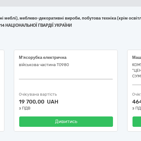
фісні меблі), меблево-декоративні вироби, побутова техніка (крім ос
114 НАЦІОНАЛЬНОЇ ГВАРДІЇ УКРАЇНИ
М'ясорубка електрична
військова частина Т0980
КОМ
"ЦЕ
СУМ
Очікувана вартість
Очік
19 700,00 UAH
46
з ПДВ
з П
Дивитись