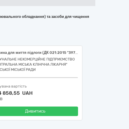
вітлювального обладнання) та засоби для чищення
Машина для миття підлоги (ДК 021:2015 "39710000-2 Електричні побутові прилади")
УНАЛЬНЕ НЕКОМЕРЦІЙНЕ ПІДПРИЄМСТВО
НТРАЛЬНА МІСЬКА КЛІНІЧНА ЛІКАРНЯ"
СЬКОЇ МІСЬКОЇ РАДИ
увана вартість
4 858,55 UAH
ДВ
Дивитись