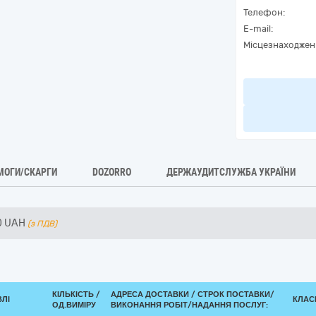
Телефон:
E-mail:
Місцезнаходжен
МОГИ/СКАРГИ
DOZORRO
ДЕРЖАУДИТСЛУЖБА УКРАЇНИ
0
UAH
(з ПДВ)
КІЛЬКІСТЬ /
АДРЕСА ДОСТАВКИ /
СТРОК ПОСТАВКИ/
ВЛІ
КЛАСИ
ОД.ВИМІРУ
ВИКОНАННЯ РОБІТ/НАДАННЯ ПОСЛУГ: