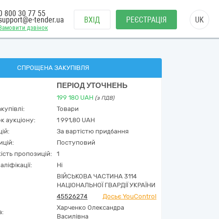
0 800 30 77 55
support@e-tender.ua
ВХІД
РЕЄСТРАЦІЯ
UK
Замовити дзвінок
СПРОЩЕНА ЗАКУПІВЛЯ
ПЕРІОД УТОЧНЕНЬ
199 180
UAH
(з ПДВ)
купівлі:
Товари
к аукціону:
1 991,80 UAH
ій:
За вартістю придбання
ицій:
Поступовий
кість пропозицій:
1
аліфікації:
Ні
ВІЙСЬКОВА ЧАСТИНА 3114
НАЦІОНАЛЬНОЇ ГВАРДІЇ УКРАЇНИ
45526274
Досьє YouControl
Харченко Олександра
а:
Василівна