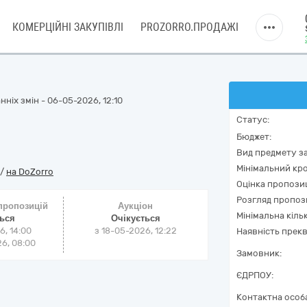
КОМЕРЦІЙНІ ЗАКУПІВЛІ
PROZORRO.ПРОДАЖІ
ніх змін - 06-05-2026, 12:10
Статус:
Бюджет:
Вид предмету за
Мінімальний кро
/
на DoZorro
Оцінка пропозиц
Розгляд пропоз
 пропозицій
Аукціон
Мінімальна кіль
ться
Очікується
6, 14:00
з
18-05-2026, 12:22
Наявність прекв
6, 08:00
Замовник:
ЄДРПОУ:
Контактна особ