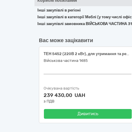
Корисні посилання
Інші закупівлі в регіоні
Інші закупівлі в категорії Меблі (у тому числі о
Інші закупівлі замовника ВІЙСЬКОВА ЧАСТИНА 3
Вас може зацікавити
ТЕН 5452 (220В 2 кВт), для утримання та ремонту корабельно-катерного складу (спецпризначення) в/ч 1485
Військова частина 1485
Очікувана вартість
239 430,00 UAH
з ПДВ
Дивитись