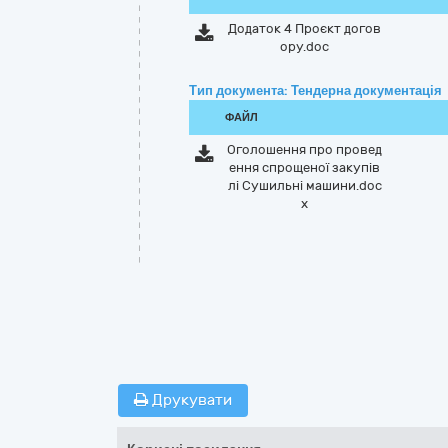
Додаток 4 Проєкт догов
ору.doc
Тип документа: Тендерна документація
ФАЙЛ
Оголошення про провед
ення спрощеної закупів
лі Сушильні машини.doc
x
Друкувати