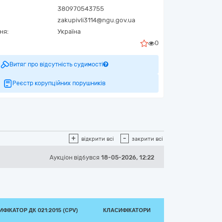
380970543755
zakupivli3114@ngu.gov.ua
ня:
Україна
0
Витяг про відсутність судимості
Реєстр корупційних порушників
+
-
відкрити всі
закрити всі
Аукціон відбувся
18-05-2026, 12:22
ФІКАТОР ДК 021:2015 (CPV)
КЛАСИФІКАТОРИ