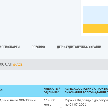
МОГИ/СКАРГИ
DOZORRO
ДЕРЖАУДИТСЛУЖБА УКРАЇНИ
200
UAH
(з ПДВ)
КІЛЬКІСТЬ /
АДРЕСА ДОСТАВКИ /
СТРОК П
ВЛІ
ОД.ВИМІРУ
ВИКОНАННЯ РОБІТ/НАДАННЯ П
,8 мм, вічко 100х100 мм,
173 000
Україна
Відповідно до докум
метр
по 01-07-2026