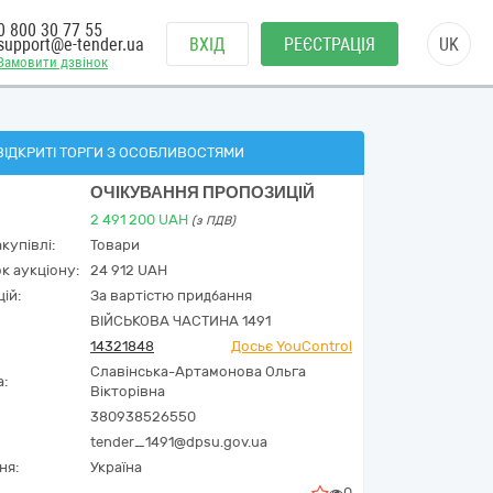
0 800 30 77 55
support@e-tender.ua
ВХІД
РЕЄСТРАЦІЯ
UK
Замовити дзвінок
ВІДКРИТІ ТОРГИ З ОСОБЛИВОСТЯМИ
ОЧІКУВАННЯ ПРОПОЗИЦІЙ
2 491 200
UAH
(з ПДВ)
купівлі:
Товари
к аукціону:
24 912 UAH
ій:
За вартістю придбання
ВІЙСЬКОВА ЧАСТИНА 1491
14321848
Досьє YouControl
Славінська-Артамонова Ольга
а:
Вікторівна
380938526550
tender_1491@dpsu.gov.ua
ня:
Україна
0