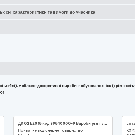
кількісні характеристики та вимоги до учасника
фісні меблі), меблево-декоративні вироби, побутова техніка (крім ос
91
ДК 021:2015 код 39540000-9 Вироби різні з канату, мотузки, шпагату та сітки (Шнур та канат для філії "Дніпровська ГЕС" ПрАТ "Укргідроенерго")
сітк
Приватне акціонерне товариство
КОМ