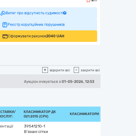
Витяг про відсутність судимості
Реєстр корупційних порушників
Сформувати рахунок
2040 UAH
+
-
відкрити всі
закрити всі
Аукціон
очікується
з
01-05-2026, 12:53
ОСТАВКИ/
КЛАСИФІКАТОР ДК
КЛАСИФІКАТОРИ
ОСЛУГ:
021:2015 (CPV)
ентації
39541210-1
В’язані сітки