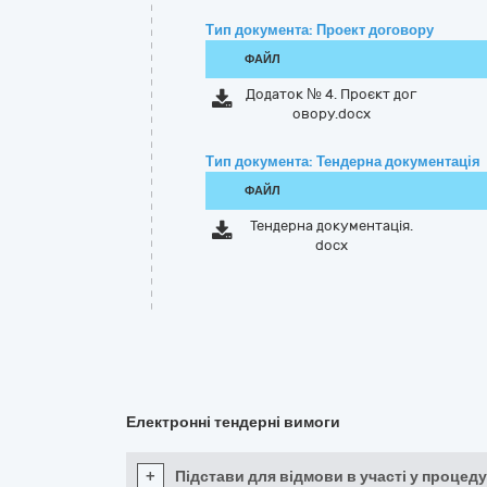
Тип документа: Проект договору
ФАЙЛ
Додаток № 4. Проєкт дог
овору.docx
Тип документа: Тендерна документація
ФАЙЛ
Тендерна документація.
docx
Електронні тендерні вимоги
+
Підстави для відмови в участі у процеду