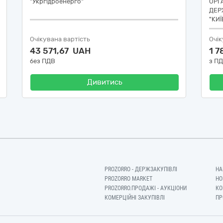
"Укргідроенерго"
ОРГ
ДЕР
"КИ
Очікувана вартість
Очік
43 571,67 UAH
1 7
без ПДВ
з П
Дивитись
PROZORRO - ДЕРЖЗАКУПІВЛІ
НА
PROZORRO MARKET
НО
PROZORRO.ПРОДАЖІ - АУКЦІОНИ
КО
КОМЕРЦІЙНІ ЗАКУПІВЛІ
ПР