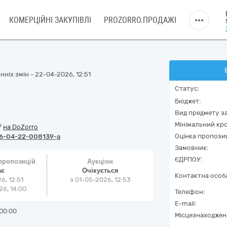
КОМЕРЦІЙНІ ЗАКУПІВЛІ
PROZORRO.ПРОДАЖІ
ніх змін - 22-04-2026, 12:51
Статус:
Бюджет:
Вид предмету за
Мінімальний кро
/
на DoZorro
Оцінка пропозиц
6-04-22-008139-a
Замовник:
ЄДРПОУ:
 пропозицій
Аукціон
ає
Очікується
Контактна особ
6, 12:51
з
01-05-2026, 12:53
6, 14:00
Телефон:
E-mail:
00:00
Місцезнаходжен