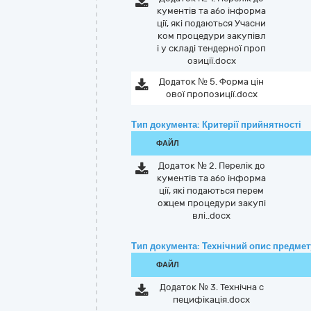
кументів та або інформа
ції, які подаються Учасни
ком процедури закупівл
і у складі тендерної проп
озиції.docx
Додаток № 5. Форма цін
ової пропозиції.docx
Тип документа: Критерії прийнятності
ФАЙЛ
Додаток № 2. Перелік до
кументів та або інформа
ції, які подаються перем
ожцем процедури закупі
влі..docx
Тип документа: Технічний опис предмету
ФАЙЛ
Додаток № 3. Технічна с
пецифікація.docx