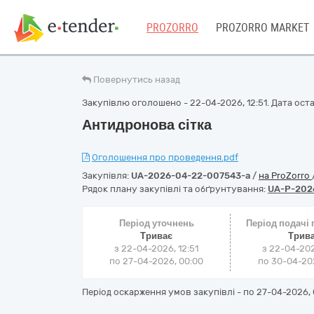
PROZORRO
PROZORRO MARKET
Повернутись назад
Закупівлю оголошено - 22-04-2026, 12:51. Дата остан
Антидронова сітка
Оголошення про проведення.pdf
Закупівля:
UA-2026-04-22-007543-a
/
на ProZorro
Рядок плану закупівлі та обґрунтування:
UA-P-202
Період уточнень
Період подачі
Триває
Трив
з 22-04-2026, 12:51
з 22-04-202
по 27-04-2026, 00:00
по 30-04-202
Період оскарження умов закупівлі - по
27-04-2026, 