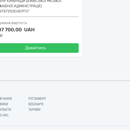
АНУ КИЇВРАДИ (КИЇВСЬКОЇ МІСЬКОЇ
ЖАВНОЇ АДМІНІСТРАЦІЇ)
ЇВТЕПЛОЕНЕРГО"
увана вартість
87 700,00 UAH
ДВ
Дивитись
ВЧАННЯ
РЕГЛАМЕНТ
ВИНИ
ВЕБІНАРИ
НТАКТИ
ТАРИФИ
О НАС