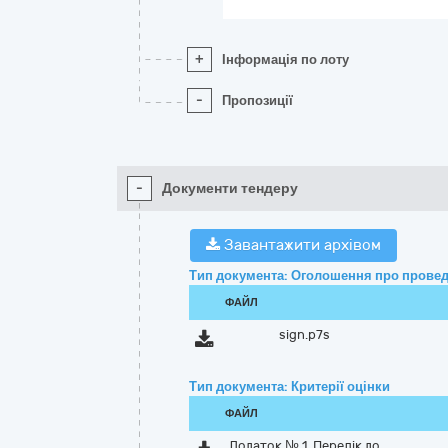
+
Інформація по лоту
-
Пропозиції
-
Документи тендеру
Завантажити архівом
Тип документа: Оголошення про провед
ФАЙЛ
sign.p7s
Тип документа: Критерії оцінки
ФАЙЛ
Додаток № 1. Перелік до