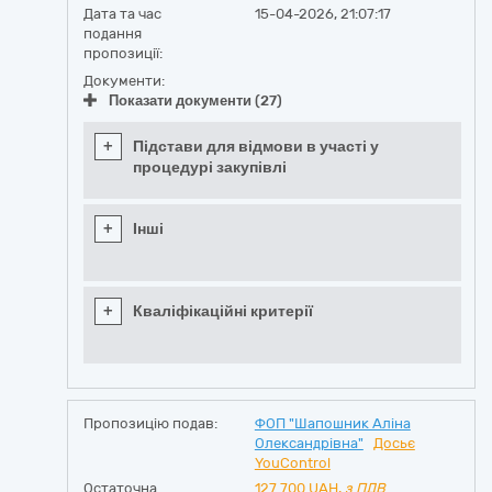
Дата та час
15-04-2026, 21:07:17
подання
пропозиції:
Документи:
Показати документи (27)
+
Підстави для відмови в участі у
процедурі закупівлі
+
Інші
+
Кваліфікаційні критерії
Пропозицію подав:
ФОП "Шапошник Аліна
Олександрівна"
Досьє
YouControl
Остаточна
127 700
UAH,
з ПДВ