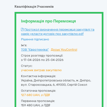
Кваліфікація Учасників
Інформація про Переможця
Протокол визначення переможця закупівлі та
намір укласти договір про закупівлю.pdf
Рішення підписано
Ім'я:
ТОВ "Євротехніка"
Досьє YouControl
Строк розгляду пропозиції:
з 17-04-2026 по 25-04-2026
Статус:
учасник виграв закупівлю
Контактна інформація:
Україна
,
Дніпропетровська область
,
м. Дніпро,
вул. Старокозацька, 6
,
49000
,
Сергій Сокол
Остаточна пропозиція:
127 680
UAH,
з ПДВ
Первинна пропозиція:
159 480 UAH,
з ПДВ