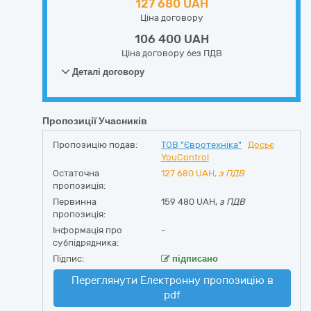
127 680 UAH
Ціна договору
106 400 UAH
Ціна договору без ПДВ
Деталі договору
Пропозиції Учасників
Пропозицію подав:
ТОВ "Євротехніка"
Досьє
YouControl
Остаточна
127 680
UAH,
з ПДВ
пропозиція:
Первинна
159 480 UAH,
з ПДВ
пропозиція:
Інформація про
-
субпідрядника:
Підпис:
підписано
Переглянути Електронну пропозицію в
pdf