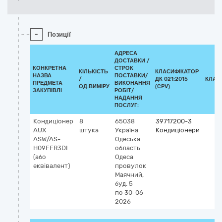
-
Позиції
АДРЕСА
ДОСТАВКИ /
КОНКРЕТНА
СТРОК
КІЛЬКІСТЬ
КЛАСИФІКАТОР
НАЗВА
ПОСТАВКИ/
/
ДК 021:2015
КЛАС
ПРЕДМЕТА
ВИКОНАННЯ
ОД.ВИМІРУ
(CPV)
ЗАКУПІВЛІ
РОБІТ/
НАДАННЯ
ПОСЛУГ:
Кондиціонер
8
65038
39717200-3
AUX
штука
Україна
Кондиціонери
ASW/AS-
Одеська
H09FFR3DI
область
(або
Одеса
еквівалент)
провулок
Маячний,
буд. 5
по 30-06-
2026