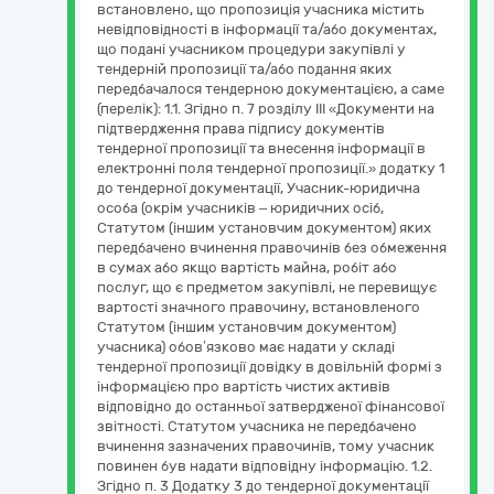
встановлено, що пропозиція учасника містить
невідповідності в інформації та/або документах,
що подані учасником процедури закупівлі у
тендерній пропозиції та/або подання яких
передбачалося тендерною документацією, а саме
(перелік): 1.1. Згідно п. 7 розділу ІІІ «Документи на
підтвердження права підпису документів
тендерної пропозиції та внесення інформації в
електронні поля тендерної пропозиції.» додатку 1
до тендерної документації, Учасник-юридична
особа (окрім учасників – юридичних осіб,
Статутом (іншим установчим документом) яких
передбачено вчинення правочинів без обмеження
в сумах або якщо вартість майна, робіт або
послуг, що є предметом закупівлі, не перевищує
вартості значного правочину, встановленого
Статутом (іншим установчим документом)
учасника) обов’язково має надати у складі
тендерної пропозиції довідку в довільній формі з
інформацією про вартість чистих активів
відповідно до останньої затвердженої фінансової
звітності. Статутом учасника не передбачено
вчинення зазначених правочинів, тому учасник
повинен був надати відповідну інформацію. 1.2.
Згідно п. 3 Додатку 3 до тендерної документації