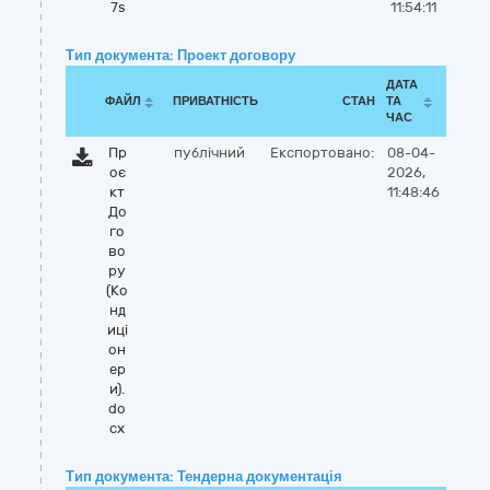
7s
11:54:11
Тип документа: Проект договору
ДАТА
ФАЙЛ
ПРИВАТНІСТЬ
СТАН
ТА
ЧАС
Пр
публічний
Експортовано:
08-04-
оє
2026,
кт
11:48:46
До
го
во
ру
(Ко
нд
иці
он
ер
и).
do
cx
Тип документа: Тендерна документація