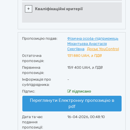
+
Кваліфікаційні критерії
Пропозицію подав:
Фізична особа-підприємець
Міхантьєва Анастасія
Сергіївна
Досьє YouControl
Остаточна
131 880
UAH,
з ПДВ
пропозиція:
Первинна
159 400 UAH,
з ПДВ
пропозиція:
Інформація про
-
субпідрядника:
Підпис:
підписано
Переглянути Електронну пропозицію в
pdf
Дата та час
16-04-2026, 00:48:10
подання
пропозиції: