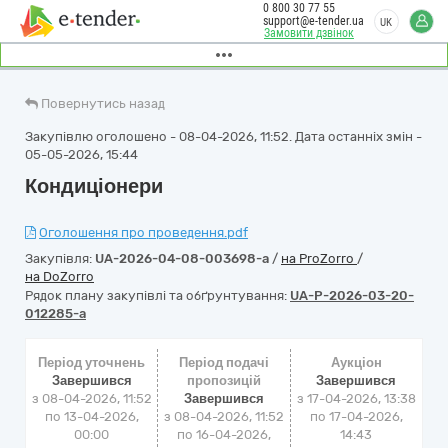
0 800 30 77 55
support@e-tender.ua
UK
Замовити дзвінок
Повернутись назад
Закупівлю оголошено - 08-04-2026, 11:52. Дата останніх змін -
05-05-2026, 15:44
Кондиціонери
Оголошення про проведення.pdf
Закупівля:
UA-2026-04-08-003698-a
/
на ProZorro
/
на DoZorro
Рядок плану закупівлі та обґрунтування:
UA-P-2026-03-20-
012285-a
Період уточнень
Період подачі
Аукціон
Завершився
пропозицій
Завершився
з 08-04-2026, 11:52
Завершився
з
17-04-2026, 13:38
по 13-04-2026,
з 08-04-2026, 11:52
по
17-04-2026,
00:00
по 16-04-2026,
14:43