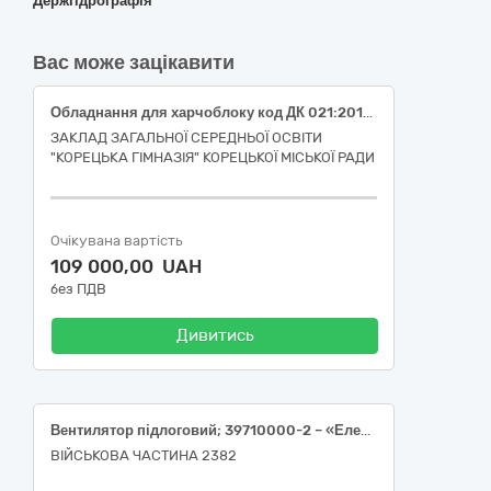
"Держгідрографія"
Вас може зацікавити
Обладнання для харчоблоку код ДК 021:2015-39710000-2 Електричні побутові прилади
ЗАКЛАД ЗАГАЛЬНОЇ СЕРЕДНЬОЇ ОСВІТИ
"КОРЕЦЬКА ГІМНАЗІЯ" КОРЕЦЬКОЇ МІСЬКОЇ РАДИ
Очікувана вартість
109 000,00 UAH
без ПДВ
Дивитись
Вентилятор підлоговий; 39710000-2 – «Електричні побутові прилади» за ДК 021:2015 Єдиного закупівельного словника
ВІЙСЬКОВА ЧАСТИНА 2382