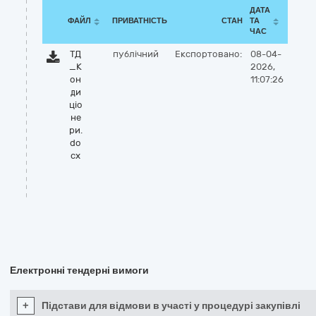
ДАТА
ФАЙЛ
ПРИВАТНІСТЬ
СТАН
ТА
ЧАС
ТД
публічний
Експортовано:
08-04-
_К
2026,
он
11:07:26
ди
ціо
не
ри.
do
cx
Електронні тендерні вимоги
+
Підстави для відмови в участі у процедурі закупівлі