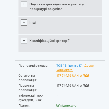
+
Підстави для відмови в участі у
процедурі закупівлі
+
Інші
+
Кваліфікаційні критерії
Пропозицію подав:
ТОВ "Епіцентр К"
Досьє
YouControl
Остаточна
177 749,76
UAH,
з ПДВ
пропозиція:
Первинна
177 749,76 UAH,
з ПДВ
пропозиція:
Інформація про
-
субпідрядника:
Підпис:
підписано