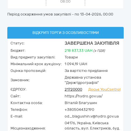
08:00
Період оскарження умов закупівлі - по
13-04-2026, 00:00
ВІДКРИТІ ТОРГИ З ОСОБЛИВОСТЯМИ
ЗАВЕРШЕНА ЗАКУПІВЛЯ
Статус:
Бюджет:
218 837,33
UAH
(з ПДВ)
Вид предмету закупівлі:
Товари
Мінімальний крок аукціону:
1 094,19 UAH
Оцінка пропозицій:
За вартістю придбання
Державна установа
Замовник:
"Держгідрографія"
ЄДРПОУ:
21720000
Досьє YouControl
Сайт:
https://hydro.gov.ua/
Контактна особа:
Віталій Благушин
Телефон:
+380504432190
E-mail:
od_blagushin.v@hydro.gov.ua
04176,
Україна
,
Київська
Місцезнаходження:
область,
вул. Електриків, буд.