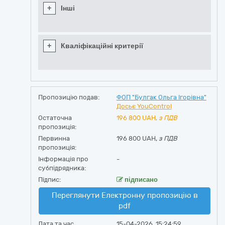
+
Інші
+
Кваліфікаційні критерії
Пропозицію подав:
ФОП "Булгак Ольга Ігорівна"
Досьє YouControl
Остаточна
196 800
UAH,
з ПДВ
пропозиція:
Первинна
196 800 UAH,
з ПДВ
пропозиція:
Інформація про
-
субпідрядника:
Підпис:
підписано
Переглянути Електронну пропозицію в
pdf
Дата та час
15-04-2026, 15:24:59