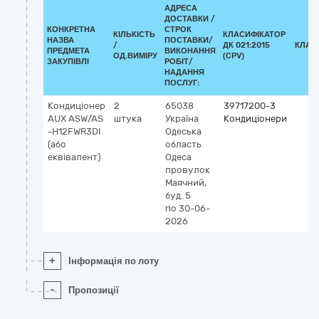
АДРЕСА
ДОСТАВКИ /
КОНКРЕТНА
СТРОК
КІЛЬКІСТЬ
КЛАСИФІКАТОР
НАЗВА
ПОСТАВКИ/
/
ДК 021:2015
КЛАС
ПРЕДМЕТА
ВИКОНАННЯ
ОД.ВИМІРУ
(CPV)
ЗАКУПІВЛІ
РОБІТ/
НАДАННЯ
ПОСЛУГ:
Кондиціонер
2
65038
39717200-3
AUX ASW/AS
штука
Україна
Кондиціонери
-H12FWR3DI
Одеська
(або
область
еквівалент)
Одеса
провулок
Маячний,
буд. 5
по 30-06-
2026
+
Інформація по лоту
-
Пропозиції