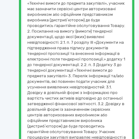
«Технічні вимоги до предмета закупівлі», учасник
має зазначити сервісні центри авторизовані
виробником або офіційним представником
виробника (дистриб’ютором) де буде
проводитись гарантійне обслуговування Товару.
2. Посилання на вимогу (вимоги) тендерної
документації, щодо якої (яких) виявлені
невідповідності: 2.1. п. 7 розділу ІІІ «Документи на
підтвердження права підпису документів
тендерної пропозиції та внесення інформації в
електронні поля тендерної пропозиції.» додатку 1
до тендерної документації. 2.2. п. 3 Додатку 3 до
тендерної документації «Технічні вимоги до
предмета закупівлі» 3. Перелік інформації та/або
документів, які повинен подати учасник для
усунення виявлених невідповідностей: 3.1.
Довідку в довільній формі з інформацією про
вартість чистих активів відповідно до останньої
затвердженої фінансової звітності. 3.2. Довідку в
довільній формі із зазначенням сервісних
центрів авторизованих виробником або
офіційним представником виробника
(дистриб’ютором) де буде проводитись
гарантійне обслуговування Товару. Учасник
процедури закупівлі виправляє невідповідності в