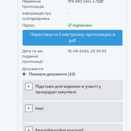
Первинна
198 480 UAH,
з ПДВ
пропозиція:
Інформація про
-
субпідрядника:
Підпис:
підписано
Переглянути Електронну пропозицію в
pdf
Дата та час
15-04-2026, 22:39:52
подання
пропозиції:
Документи:
Показати документи (23)
+
Підстави для відмови в участі у
процедурі закупівлі
+
Інші
+
Кваліфікаційні критерії