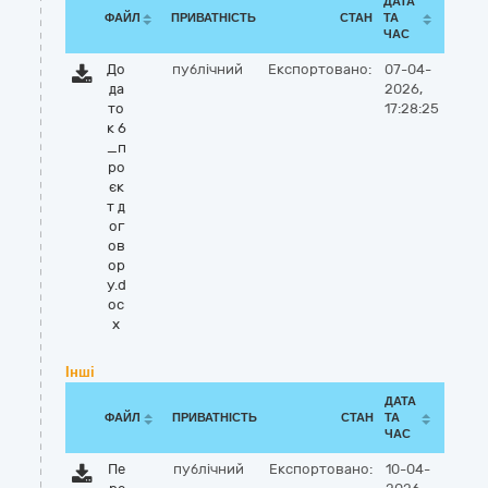
ДАТА
ФАЙЛ
ПРИВАТНІСТЬ
СТАН
ТА
ЧАС
До
публічний
Експортовано:
07-04-
да
2026,
то
17:28:25
к 6
_п
ро
єк
т д
ог
ов
ор
у.d
oc
x
Інші
ДАТА
ФАЙЛ
ПРИВАТНІСТЬ
СТАН
ТА
ЧАС
Пе
публічний
Експортовано:
10-04-