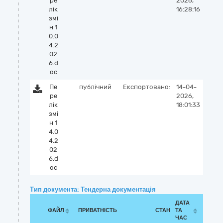
ре
2026,
лік
16:28:16
змі
н 1
0.0
4.2
02
6.d
oc
Пе
публічний
Експортовано:
14-04-
ре
2026,
лік
18:01:33
змі
н 1
4.0
4.2
02
6.d
oc
Тип документа: Тендерна документація
ДАТА
ФАЙЛ
ПРИВАТНІСТЬ
СТАН
ТА
ЧАС