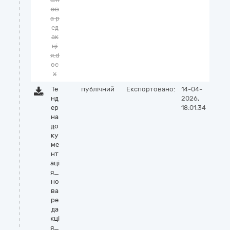
ов
а р
ед
ак
ці
я.d
oc
x
Те
публічний
Експортовано:
14-04-
нд
2026,
ер
18:01:34
на
до
ку
ме
нт
аці
я_
но
ва
ре
да
кці
я_