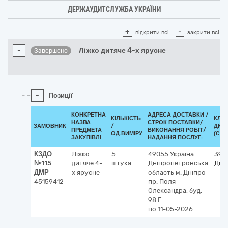
ДЕРЖАУДИТСЛУЖБА УКРАЇНИ
+
-
відкрити всі
закрити всі
-
Ліжко дитяче 4-х ярусне
Завершено
-
Позиції
КОНКРЕТНА
АДРЕСА ДОСТАВКИ /
КІЛЬКІСТЬ
КЛА
НАЗВА
СТРОК ПОСТАВКИ/
ЗАМОВНИК
/
ДК 0
ПРЕДМЕТА
ВИКОНАННЯ РОБІТ/
ОД.ВИМІРУ
(CPV
ЗАКУПІВЛІ
НАДАННЯ ПОСЛУГ:
КЗДО
Ліжко
5
49055
Україна
391
№115
дитяче 4-
штука
Дніпропетровська
Дитя
ДМР
х ярусне
область
м. Дніпро
45159412
пр. Поля
Олександра, буд.
98 Г
по 11-05-2026