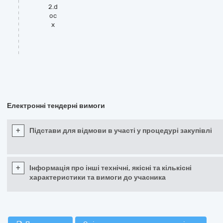
2.d
oc
x
Електронні тендерні вимоги
+
Підстави для відмови в участі у процедурі закупівлі
+
Інформація про інші технічні, якісні та кількісні
характеристики та вимоги до учасника