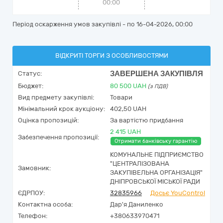
00:00
Період оскарження умов закупівлі - по
16-04-2026, 00:00
ВІДКРИТІ ТОРГИ З ОСОБЛИВОСТЯМИ
ЗАВЕРШЕНА ЗАКУПІВЛЯ
Статус:
Бюджет:
80 500
UAH
(з ПДВ)
Вид предмету закупівлі:
Товари
Мінімальний крок аукціону:
402,50 UAH
Оцінка пропозицій:
За вартістю придбання
2 415 UAH
Забезпечення пропозиції:
Отримати банківську гарантію
КОМУНАЛЬНЕ ПІДПРИЄМСТВО
"ЦЕНТРАЛІЗОВАНА
Замовник:
ЗАКУПІВЕЛЬНА ОРГАНІЗАЦІЯ"
ДНІПРОВСЬКОЇ МІСЬКОЇ РАДИ
ЄДРПОУ:
32835966
Досьє YouControl
Контактна особа:
Дар'я Даниленко
Телефон:
+380633970471