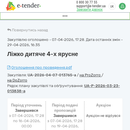
0 800 30 77 55
support@e-tender.ua
UK
Замовити дзвінок
Повернутись назад
Закупівлю оголошено - 07-04-2026, 17:28. Дата останніх змін -
29-04-2026, 16:35
Ліжко дитяче 4-х ярусне
Оголошення про проведення.pdf
Закупівля:
UA-2026-04-07-013765-a
/
на ProZorro
/
на DoZorro
Рядок плану закупівлі та обґрунтування:
UA-P-2026-03-23-
013838-a
Період уточнень
Період подачі
Аукціон
Завершився
пропозицій
з 07-04-2026, 17:28
Завершився
Аукціон не відбувся
по 16-04-2026,
з 07-04-2026, 17:28
00:00
по 19-04-2026,