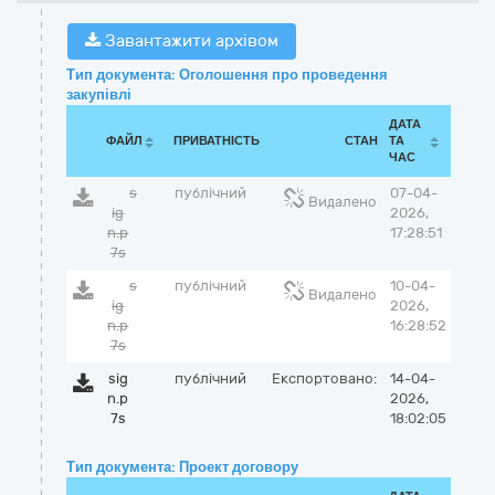
Завантажити архівом
Тип документа: Оголошення про проведення
закупівлі
ДАТА
ФАЙЛ
ПРИВАТНІСТЬ
СТАН
ТА
ЧАС
s
публічний
07-04-
Видалено
ig
2026,
n.p
17:28:51
7s
s
публічний
10-04-
Видалено
ig
2026,
n.p
16:28:52
7s
sig
публічний
Експортовано:
14-04-
n.p
2026,
7s
18:02:05
Тип документа: Проект договору