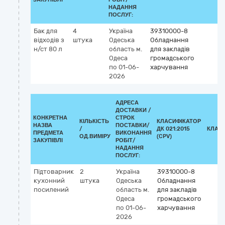
НАДАННЯ
ПОСЛУГ:
Бак для
4
Україна
39310000-8
відходів з
штука
Одеська
Обладнання
н/ст 80 л
область
м.
для закладів
Одеса
громадського
по 01-06-
харчування
2026
АДРЕСА
ДОСТАВКИ /
КОНКРЕТНА
СТРОК
КІЛЬКІСТЬ
КЛАСИФІКАТОР
НАЗВА
ПОСТАВКИ/
/
ДК 021:2015
КЛАС
ПРЕДМЕТА
ВИКОНАННЯ
ОД.ВИМІРУ
(CPV)
ЗАКУПІВЛІ
РОБІТ/
НАДАННЯ
ПОСЛУГ:
Підтоварник
2
Україна
39310000-8
кухонний
штука
Одеська
Обладнання
посилений
область
м.
для закладів
Одеса
громадського
по 01-06-
харчування
2026