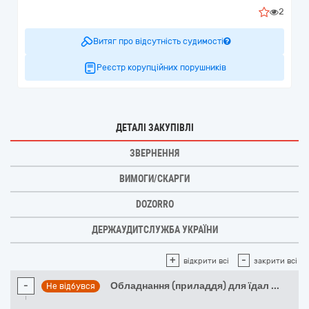
2
Витяг про відсутність судимості
Реєстр корупційних порушників
ДЕТАЛІ ЗАКУПІВЛІ
ЗВЕРНЕННЯ
ВИМОГИ/СКАРГИ
DOZORRO
ДЕРЖАУДИТСЛУЖБА УКРАЇНИ
+
-
відкрити всі
закрити всі
-
Обладнання (приладдя) для їдал
...
Не відбувся