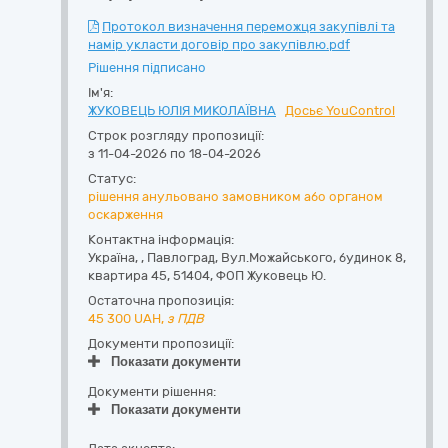
Протокол визначення переможця закупівлі та
намір укласти договір про закупівлю.pdf
Рішення підписано
Ім'я:
ЖУКОВЕЦЬ ЮЛІЯ МИКОЛАЇВНА
Досьє YouControl
Строк розгляду пропозиції:
з 11-04-2026 по 18-04-2026
Статус:
рішення анульовано замовником або органом
оскарження
Контактна інформація:
Україна
,
,
Павлоград,
Вул.Можайського, будинок 8,
квартира 45
,
51404
,
ФОП Жуковець Ю.
Остаточна пропозиція:
45 300
UAH,
з ПДВ
Документи пропозиції:
Показати документи
Документи рішення:
Показати документи