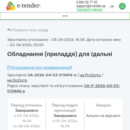
0 800 30 77 55
support@e-tender.ua
UK
Замовити дзвінок
Повернутись назад
Закупівлю оголошено - 03-04-2026, 16:34. Дата останніх змін
- 22-04-2026, 00:00
Обладнання (приладдя) для їдальні
Оголошення про проведення.pdf
Закупівля:
UA-2026-04-03-011694-a
/
на ProZorro
/
на DoZorro
Рядок плану закупівлі та обґрунтування:
UA-P-2026-04-03-
013444-a
Період уточнень
Період подачі
Аукціон
Завершився
пропозицій
з 03-04-2026,
Завершився
Аукціон не відбувся
16:34
з 03-04-2026,
по 08-04-2026,
16:34