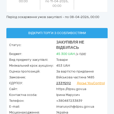
00:00
по 11-04-2026,
00:00
Період оскарження умов закупівлі - по
08-04-2026, 00:00
ВІДКРИТІ ТОРГИ З ОСОБЛИВОСТЯМИ
ЗАКУПІВЛЯ НЕ
Статус:
ВІДБУЛАСЬ
Бюджет:
45 300
UAH
(з ПДВ)
Вид предмету закупівлі:
Товари
Мінімальний крок аукціону:
453 UAH
Оцінка пропозицій:
За вартістю придбання
Замовник:
Військова частина 1485
ЄДРПОУ:
23311292
Досьє YouControl
Сайт:
https://dpsu.gov.ua
Контактна особа:
Ірина Марусич
Телефон:
+380487233839
E-mail:
imarusych@dpsu.gov.ua
Місцезнаходження:
Україна