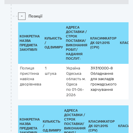
-
Позиції
АДРЕСА
ДОСТАВКИ /
КОНКРЕТНА
СТРОК
КІЛЬКІСТЬ
КЛАСИФІКАТОР
НАЗВА
ПОСТАВКИ/
/
ДК 021:2015
КЛАСИ
ПРЕДМЕТА
ВИКОНАННЯ
ОД.ВИМІРУ
(CPV)
ЗАКУПІВЛІ
РОБІТ/
НАДАННЯ
ПОСЛУГ:
Полиця
1
Україна
39310000-8
пристінна
штука
Одеська
Обладнання
навісна
область
м.
для закладів
дворівнева
Одеса
громадського
по 01-06-
харчування
2026
АДРЕСА
ДОСТАВКИ /
КОНКРЕТНА
СТРОК
КІЛЬКІСТЬ
КЛАСИФІКАТОР
НАЗВА
ПОСТАВКИ/
/
ДК 021:2015
КЛАСИФ
ПРЕДМЕТА
ВИКОНАННЯ
ОД.ВИМІРУ
(CPV)
ЗАКУПІВЛІ
РОБІТ/