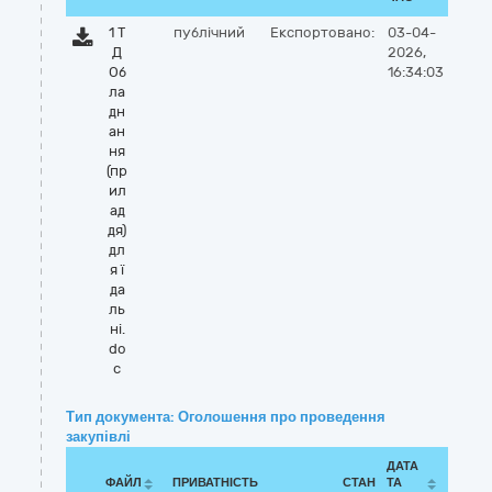
1 Т
публічний
Експортовано:
03-04-
Д
2026,
Об
16:34:03
ла
дн
ан
ня
(пр
ил
ад
дя)
дл
я ї
да
ль
ні.
do
c
Тип документа: Оголошення про проведення
закупівлі
ДАТА
ФАЙЛ
ПРИВАТНІСТЬ
СТАН
ТА