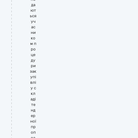
да
ют
ься
уч
ас
ни
ко
м п
ро
це
ду
ри
зак
упі
влі
у с
кл
аді
те
нд
ер
ної
пр
оп
оз