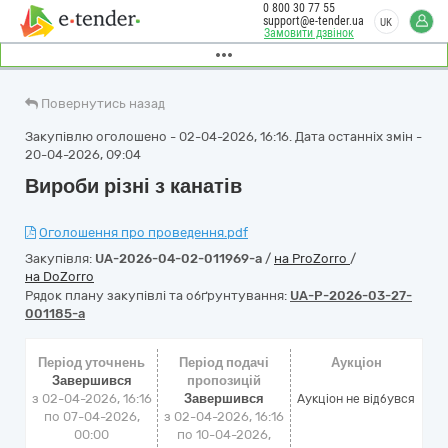
0 800 30 77 55
support@e-tender.ua
UK
Замовити дзвінок
Повернутись назад
Закупівлю оголошено - 02-04-2026, 16:16. Дата останніх змін -
20-04-2026, 09:04
Вироби різні з канатів
Оголошення про проведення.pdf
Закупівля:
UA-2026-04-02-011969-a
/
на ProZorro
/
на DoZorro
Рядок плану закупівлі та обґрунтування:
UA-P-2026-03-27-
001185-a
Період уточнень
Період подачі
Аукціон
Завершився
пропозицій
з 02-04-2026, 16:16
Завершився
Аукціон не відбувся
по 07-04-2026,
з 02-04-2026, 16:16
00:00
по 10-04-2026,