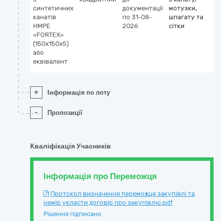
синтетичних
документації
мотузки,
канатів
по 31-08-
шпагату та
HMPE
2026
сітки
«FORTEX»
(150х150х5)
або
еквівалент
+
Інформація по лоту
-
Пропозиції
Кваліфікація Учасників
Інформація про Переможця
Протокол визначення переможця закупівлі та
намір укласти договір про закупівлю.pdf
Рішення підписано