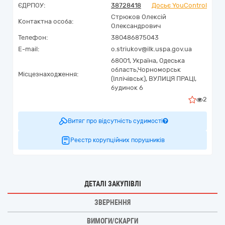
ЄДРПОУ:
38728418
Досьє YouControl
Стрюков Олексій
Контактна особа:
Олександрович
Телефон:
380486875043
E-mail:
o.striukov@ilk.uspa.gov.ua
68001,
Україна
,
Одеська
область,
Чорноморськ
Місцезнаходження:
(Іллічівськ),
ВУЛИЦЯ ПРАЦІ,
будинок 6
2
Витяг про відсутність судимості
Реєстр корупційних порушників
ДЕТАЛІ ЗАКУПІВЛІ
ЗВЕРНЕННЯ
ВИМОГИ/СКАРГИ