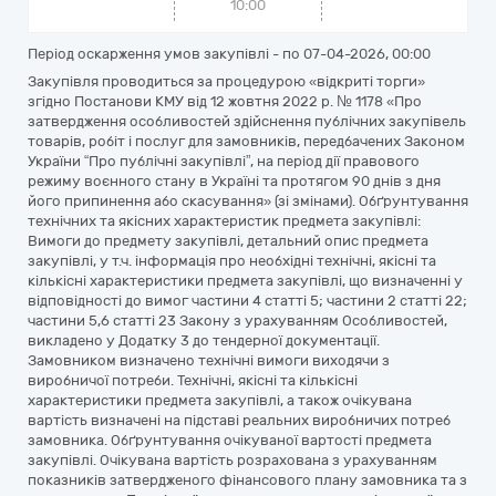
10:00
Період оскарження умов закупівлі - по
07-04-2026, 00:00
Закупівля проводиться за процедурою «відкриті торги»
згідно Постанови КМУ від 12 жовтня 2022 р. № 1178 «Про
затвердження особливостей здійснення публічних закупівель
товарів, робіт і послуг для замовників, передбачених Законом
України “Про публічні закупівлі”, на період дії правового
режиму воєнного стану в Україні та протягом 90 днів з дня
його припинення або скасування» (зі змінами). Обґрунтування
технічних та якісних характеристик предмета закупівлі:
Вимоги до предмету закупівлі, детальний опис предмета
закупівлі, у т.ч. інформація про необхідні технічні, якісні та
кількісні характеристики предмета закупівлі, що визначенні у
відповідності до вимог частини 4 статті 5; частини 2 статті 22;
частини 5,6 статті 23 Закону з урахуванням Особливостей,
викладено у Додатку 3 до тендерної документації.
Замовником визначено технічні вимоги виходячи з
виробничої потреби. Технічні, якісні та кількісні
характеристики предмета закупівлі, а також очікувана
вартість визначені на підставі реальних виробничих потреб
замовника. Обґрунтування очікуваної вартості предмета
закупівлі. Очікувана вартість розрахована з урахуванням
показників затвердженого фінансового плану замовника та з