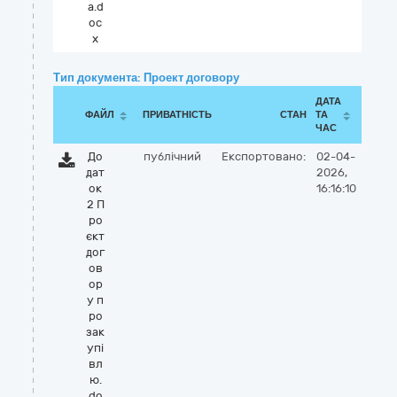
а.d
oc
x
Тип документа: Проект договору
ДАТА
ФАЙЛ
ПРИВАТНІСТЬ
СТАН
ТА
ЧАС
До
публічний
Експортовано:
02-04-
дат
2026,
ок
16:16:10
2 П
ро
єкт
дог
ов
ор
у п
ро
зак
упі
вл
ю.
do