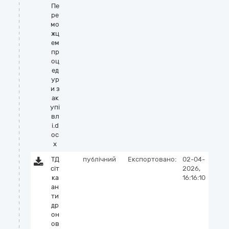
Пе
ре
мо
жц
ем
пр
оц
ед
ур
и з
ак
упі
вл
і.d
oc
x
ТД
публічний
Експортовано:
02-04-
сіт
2026,
ка
16:16:10
ан
ти
др
он
ов