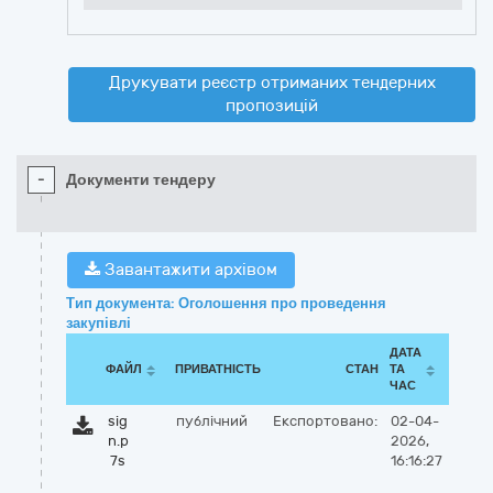
Друкувати реєстр отриманих тендерних
пропозицій
-
Документи тендеру
Завантажити архівом
Тип документа: Оголошення про проведення
закупівлі
ДАТА
ФАЙЛ
ПРИВАТНІСТЬ
СТАН
ТА
ЧАС
sig
публічний
Експортовано:
02-04-
n.p
2026,
7s
16:16:27