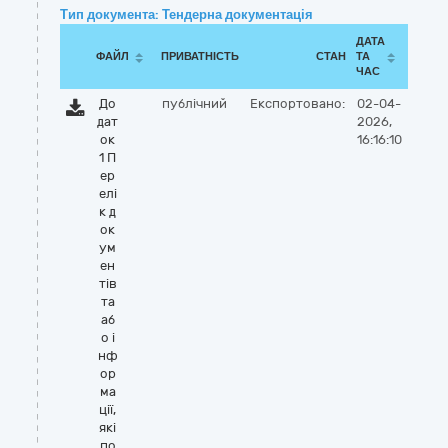
Тип документа: Тендерна документація
ДАТА
ФАЙЛ
ПРИВАТНІСТЬ
СТАН
ТА
ЧАС
До
публічний
Експортовано:
02-04-
дат
2026,
ок
16:16:10
1 П
ер
елі
к д
ок
ум
ен
тів
та
аб
о і
нф
ор
ма
ції,
які
по