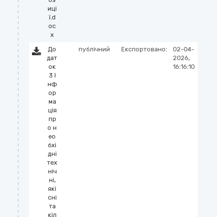
иці
ї.d
oc
x
До
публічний
Експортовано:
02-04-
дат
2026,
ок
16:16:10
3 І
нф
ор
ма
ція
пр
о н
ео
бхі
дні
тех
ніч
ні,
які
сні
та
кіл