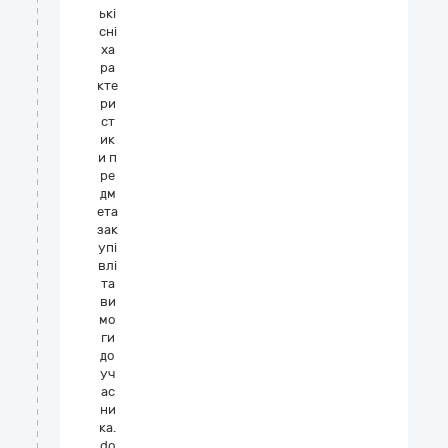
ькі
сні
ха
ра
кте
ри
ст
ик
и п
ре
дм
ета
зак
упі
влі
та
ви
мо
ги
до
уч
ас
ни
ка.
do