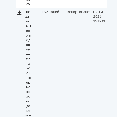
cx
До
публічний
Експортовано:
02-04-
дат
2026,
ок
16:16:10
4 П
ер
елі
к д
ок
ум
ен
тів
та
аб
о і
нф
ор
ма
ції,
які
по
да
ют
ься