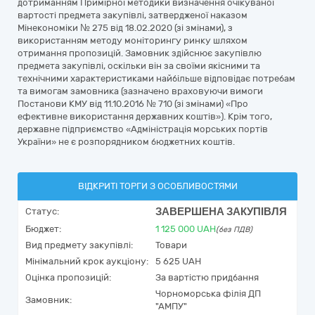
дотриманням Примірної методики визначення очікуваної
вартості предмета закупівлі, затвердженої наказом
Мінекономіки № 275 від 18.02.2020 (зі змінами), з
використанням методу моніторингу ринку шляхом
отримання пропозицій. Замовник здійснює закупівлю
предмета закупівлі, оскільки він за своїми якісними та
технічними характеристиками найбільше відповідає потребам
та вимогам замовника (зазначено враховуючи вимоги
Постанови КМУ від 11.10.2016 № 710 (зі змінами) «Про
ефективне використання державних коштів»). Крім того,
державне підприємство «Адміністрація морських портів
України» не є розпорядником бюджетних коштів.
ВІДКРИТІ ТОРГИ З ОСОБЛИВОСТЯМИ
ЗАВЕРШЕНА ЗАКУПІВЛЯ
Статус:
Бюджет:
1 125 000
UAH
(без ПДВ)
Вид предмету закупівлі:
Товари
Мінімальний крок аукціону:
5 625 UAH
Оцінка пропозицій:
За вартістю придбання
Чорноморська філія ДП
Замовник:
"АМПУ"