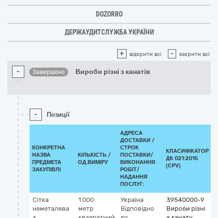
DOZORRO
ДЕРЖАУДИТСЛУЖБА УКРАЇНИ
+
-
відкрити всі
закрити всі
-
Вироби різні з канатів
Завершено
-
Позиції
АДРЕСА
ДОСТАВКИ /
КОНКРЕТНА
СТРОК
КЛАСИФІКАТОР
НАЗВА
КІЛЬКІСТЬ /
ПОСТАВКИ/
ДК 021:2015
К
ПРЕДМЕТА
ОД.ВИМІРУ
ВИКОНАННЯ
(CPV)
ЗАКУПІВЛІ
РОБІТ/
НАДАННЯ
ПОСЛУГ:
Сітка
1 000
Україна
39540000-9
неметалева
метр
Відповідно
Вироби різні
з
квадратний
до
з канату,