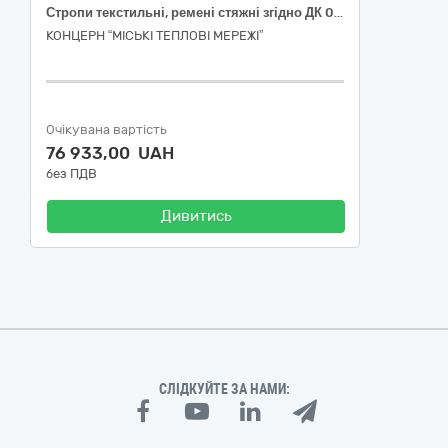
Стропи текстильні, ремені стяжні згідно ДК 021:2015 код 39540000-9 Вироби різні з канату, мотузки, шпагату та сітки
КОНЦЕРН “МІСЬКІ ТЕПЛОВІ МЕРЕЖІ”
Очікувана вартість
76 933,00 UAH
без ПДВ
Дивитись
СЛІДКУЙТЕ ЗА НАМИ: